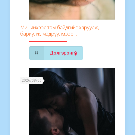
Минийхээс том байдгийг харуулж,
бариулж, мэдрүүлмээр…
Дэлгэрэнгүй
2026/08/06