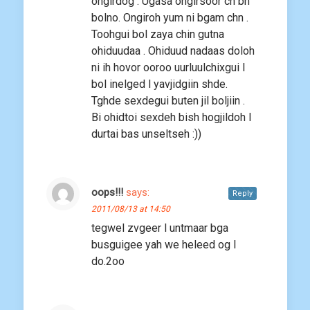
ongirdog . Ugasa ongirsoor ch bh
bolno. Ongiroh yum ni bgam chn .
Toohgui bol zaya chin gutna
ohiduudaa . Ohiduud nadaas doloh
ni ih hovor ooroo uurluulchixgui l
bol inelged l yavjidgiin shde.
Tghde sexdegui buten jil boljiin .
Bi ohidtoi sexdeh bish hogjildoh l
durtai bas unseltseh :))
oops!!!
says:
Reply
2011/08/13 at 14:50
tegwel zvgeer l untmaar bga
busguigee yah we heleed og l
do.2oo