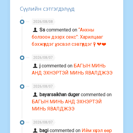
Сүүлийн сэтгэгдэлүүд
2026/08/08
Ss
commented on
“Анхны
болзоон дээрх секс”: Харилцааг
бэхжүүлдэг үү, эсвэл сэвтүүлдэг үү? 💔❤️
2026/08/07
j
commented on
БАГЫН МИНЬ
АНД ЭХНЭРТЭЙ МИНЬ ЯВАЛДЖЭЭ
2026/08/07
bayarsaikhan duger
commented on
БАГЫН МИНЬ АНД ЭХНЭРТЭЙ
МИНЬ ЯВАЛДЖЭЭ
2026/08/07
bagi
commented on
Ийм хүсэл өөр