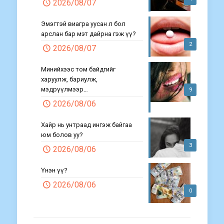
2026/08/07
Эмэгтэй виагра уусан л бол
арслан бар мэт дайрна гэж үү?
2
2026/08/07
Минийхээс том байдгийг
харуулж, бариулж,
мэдрүүлмээр…
9
2026/08/06
Хайр нь унтраад ингэж байгаа
юм болов уу?
3
2026/08/06
Үнэн үү?
2026/08/06
0