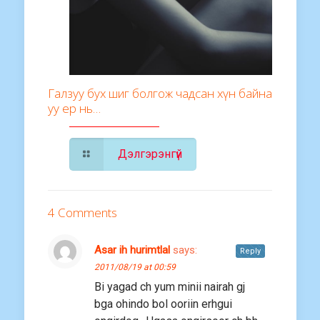
Галзуу бух шиг болгож чадсан хүн байна
уу ер нь…
Дэлгэрэнгүй
4 Comments
Asar ih hurimtlal
says:
Reply
2011/08/19 at 00:59
Bi yagad ch yum minii nairah gj
bga ohindo bol ooriin erhgui