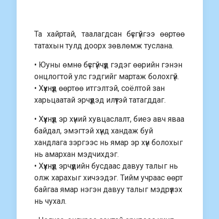
Та хайртай, таалагдсан бүсгүйгээ өөртөө
татахын тулд доорх зөвлөмж туслана.
• Юуны өмнө бүсгүйчүүд гэдэг өөрийн гэнэн
онцлогтой улс гэдгийг мартаж болохгүй.
• Хүүхнүүд өөртөө итгэлтэй, соёлтой зан
харьцаатай эрчүүдэд илүүтэй татагддаг.
• Хүүхнүүд эр хүний хувцаслалт, биеэ авч яваа
байдал, эмэгтэй хүнд хандаж буй
хандлага зэргээс нь ямар эр хүн болохыг
нь амархан мэдчихдэг.
• Хүүхнүүд эрчүүдийн бусдаас давуу талыг нь
олж харахыг хичээдэг. Тийм учраас өөрт
байгаа ямар нэгэн давуу талыг мэдрүүлэх
нь чухал.