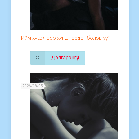
Ийм хүсэл өөр хүнд төрдөг болов уу?
Дэлгэрэнгүй
2026/08/05