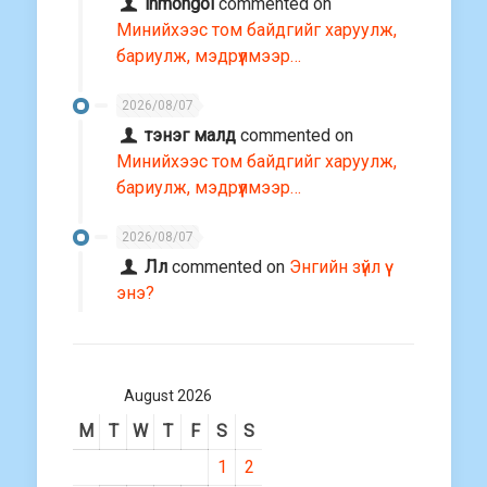
ihmongol
commented on
Минийхээс том байдгийг харуулж,
бариулж, мэдрүүлмээр…
2026/08/07
тэнэг малд
commented on
Минийхээс том байдгийг харуулж,
бариулж, мэдрүүлмээр…
2026/08/07
Лл
commented on
Энгийн зүйл үү
энэ?
August 2026
M
T
W
T
F
S
S
1
2