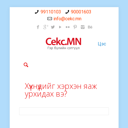
99110103
90001603
info@cekc.mn
Цэс
Хүүхнүүдийг хэрхэн яаж
урхидах вэ?