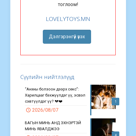
тоглоом!
LOVELYTOYS.MN
Дэлгэрэнгүй үзэх
Сүүлийн нийтлэлүүд
“Анхны болзоон дээрх секс”:
Харилцааг бэхжүүлдэг үү, эсвэл
сэвтүүлдэг үү? 💔❤️
1
2026/08/07
БАГЫН МИНЬ АНД ЭХНЭРТЭЙ
МИНЬ ЯВАЛДЖЭЭ
4