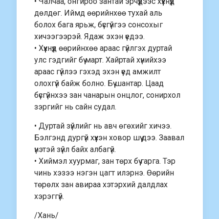
• Чалчаа, онгироо зантай эрчүүдээс хүүхнүүд
дөлдөг. Иймд өөрийнхөө тухай аль
болох бага ярьж, бүсгүйгээ сонсохыг
хичээгээрэй. Ядаж эхэн үедээ.
• Хүүхнүүд өөрийнхөө араас гүйлгэх дуртай
улс гэдгийг бүү март. Хайртай хүнийхээ
араас гүйлээ гэхэд эхэн үед амжилт
олохгүй байж болно. Бүү шантар. Цаад
бүсгүйнхээ зан чанарын онцлог, сонирхол
зэргийг нь сайн судал.
• Дуртай зүйлийг нь авч өгөхийг хичээ.
Бэлгэнд дургүй хүүхэн ховор шүү дээ. Заавал
үнэтэй зүйл байх албагүй.
• Хиймэл хуурмаг, зан төрх бүү гарга. Тэр
чинь хэзээ нэгэн цагт илэрнэ. Өөрийн
төрөлх зан авираа хэтэрхий далдлах
хэрэггүй.
/Хань/