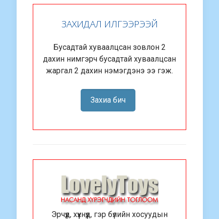
ЗАХИДАЛ ИЛГЭЭРЭЭЙ
Бусадтай хуваалцсан зовлон 2
дахин нимгэрч бусадтай хуваалцсан
жаргал 2 дахин нэмэгдэнэ ээ гэж.
Захиа бич
Эрчүүд, хүүхнүүд, гэр бүлийн хосуудын