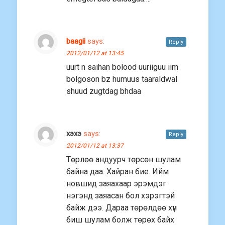
baagii
says:
Reply
2012/01/12 at 13:45
uurt n saihan bolood uuriiguu iim
bolgoson bz humuus taaraldwal
shuud zugtdag bhdaa
хэхэ
says:
Reply
2012/01/12 at 13:37
Төрлөө андуурч төрсөн шулам
байна даа. Хайран бие. Ийм
новшид заяахаар эрэмдэг
нэгэнд заяасан бол хэрэгтэй
байж дээ. Дараа төрөлдөө хүн
биш шулам болж төрөх байх