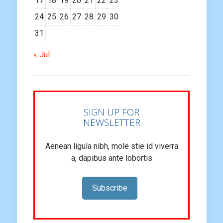
17
18
19
20
21
22
23
24
25
26
27
28
29
30
31
« Jul
SIGN UP FOR
NEWSLETTER
Aenean ligula nibh, mole stie id viverra
a, dapibus ante lobortis
Subscribe