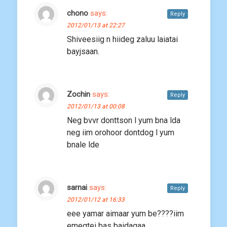
chono
says:
Reply
2012/01/13 at 22:27
Shiveesiig n hiideg zaluu laiatai
bayjsaan.
Zochin
says:
Reply
2012/01/13 at 00:08
Neg bvvr donttson l yum bna lda
neg iim orohoor dontdog l yum
bnale lde
sarnai
says:
Reply
2012/01/12 at 16:33
eee yamar aimaar yum be????iim
emegtei bas baidagaa….