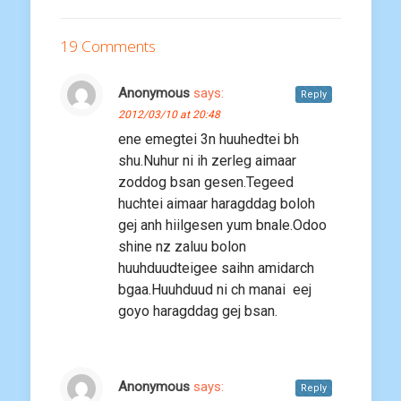
19 Comments
Anonymous
says:
Reply
2012/03/10 at 20:48
ene emegtei 3n huuhedtei bh
shu.Nuhur ni ih zerleg aimaar
zoddog bsan gesen.Tegeed
huchtei aimaar haragddag boloh
gej anh hiilgesen yum bnale.Odoo
shine nz zaluu bolon
huuhduudteigee saihn amidarch
bgaa.Huuhduud ni ch manai eej
goyo haragddag gej bsan.
Anonymous
says:
Reply