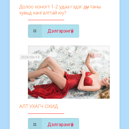
Долоо хоногт 1-2 удаа гэдэг дүн таны
хувьд хангалттай юу?
Дэлгэрэнгүй
2026/06/15
АЛТ УХАГЧ ОХИД
Дэлгэрэнгүй