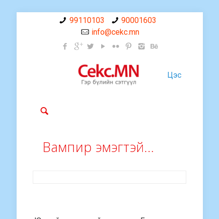
99110103
90001603
info@cekc.mn
Цэс
Вампир эмэгтэй…