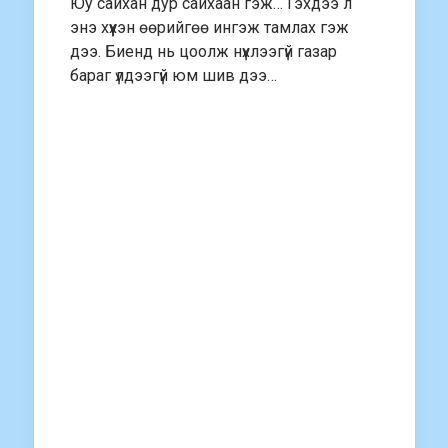
Юу сайхан дур сайхаан гэж… Гэхдээ л
энэ хүүхэн өөрийгөө ингэж тамлах гэж
дээ. Биенд нь цоолж нүхлээгүй газар
бараг үлдээгүй юм шив дээ…