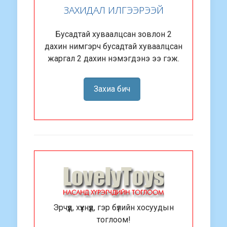
ЗАХИДАЛ ИЛГЭЭРЭЭЙ
Бусадтай хуваалцсан зовлон 2
дахин нимгэрч бусадтай хуваалцсан
жаргал 2 дахин нэмэгдэнэ ээ гэж.
Захиа бич
Эрчүүд, хүүхнүүд, гэр бүлийн хосуудын
тоглоом!