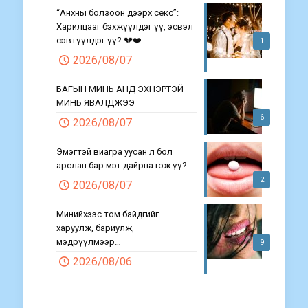
“Анхны болзоон дээрх секс”:
Харилцааг бэхжүүлдэг үү, эсвэл
сэвтүүлдэг үү? 💔❤️
1
2026/08/07
БАГЫН МИНЬ АНД ЭХНЭРТЭЙ
МИНЬ ЯВАЛДЖЭЭ
6
2026/08/07
Эмэгтэй виагра уусан л бол
арслан бар мэт дайрна гэж үү?
2
2026/08/07
Минийхээс том байдгийг
харуулж, бариулж,
мэдрүүлмээр…
9
2026/08/06