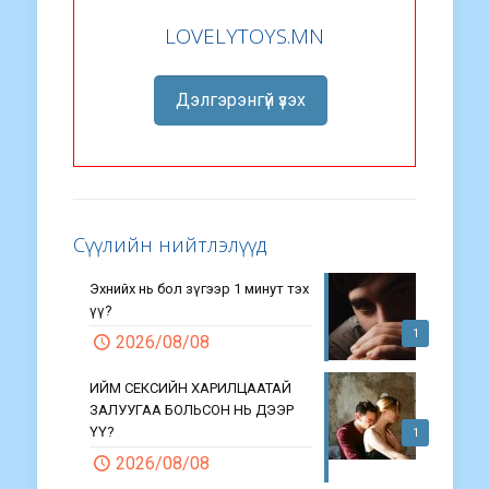
LOVELYTOYS.MN
Дэлгэрэнгүй үзэх
Сүүлийн нийтлэлүүд
Эхнийх нь бол зүгээр 1 минут тэх
үү?
1
2026/08/08
ИЙМ СЕКСИЙН ХАРИЛЦААТАЙ
ЗАЛУУГАА БОЛЬСОН НЬ ДЭЭР
ҮҮ?
1
2026/08/08