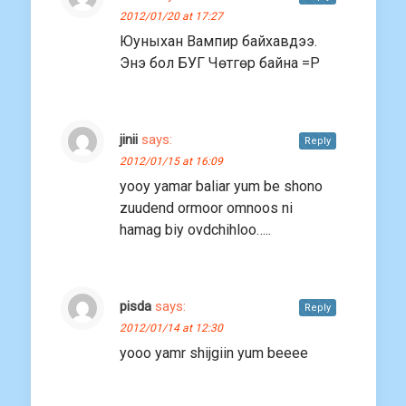
2012/01/20 at 17:27
Юуныхан Вампир байхавдээ.
Энэ бол БУГ Чөтгөр байна =P
jinii
says:
Reply
2012/01/15 at 16:09
yooy yamar baliar yum be shono
zuudend ormoor omnoos ni
hamag biy ovdchihloo…..
pisda
says:
Reply
2012/01/14 at 12:30
yooo yamr shijgiin yum beeee