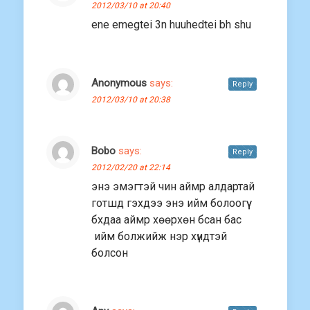
2012/03/10 at 20:40
ene emegtei 3n huuhedtei bh shu
Anonymous
says:
Reply
2012/03/10 at 20:38
Bobo
says:
Reply
2012/02/20 at 22:14
энэ эмэгтэй чин аймр алдартай
готшд гэхдээ энэ ийм болоогүү
бхдаа аймр хөөрхөн бсан бас
ийм болжийж нэр хүндтэй
болсон