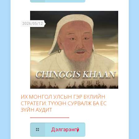
2026/05/12
ИХ МОНГОЛ УЛСЫН ГЭР БҮЛИЙН
СТРАТЕГИ: ТҮҮХЭН СУРВАЛЖ БА ЁС
ЗҮЙН АУДИТ
Дэлгэрэнгүй