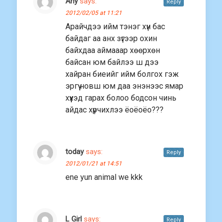
Any
says:
Reply
2012/02/05 at 11:21
Арайчдээ ийм тэнэг хүн бас
байдаг аа анх зүгээр охин
байхдаа аймааар хөөрхөн
байсан юм байлээ ш дээ
хайран биеийг ийм болгох гэж
эргүү новш юм даа энэнээс ямар
хүүхэд гарах болоо бодсон чинь
айдас хүрчихлээ ёоёоёо???
today
says:
Reply
2012/01/21 at 14:51
ene yun animal we kkk
L Girl
says:
Reply