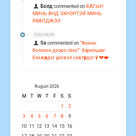
Болд
commented on
БАГЫН
МИНЬ АНД ЭХНЭРТЭЙ МИНЬ
ЯВАЛДЖЭЭ
2026/08/08
Ss
commented on
“Анхны
болзоон дээрх секс”: Харилцааг
бэхжүүлдэг үү, эсвэл сэвтүүлдэг үү? 💔❤️
August 2026
M
T
W
T
F
S
S
1
2
3
4
5
6
7
8
9
10
11
12
13
14
15
16