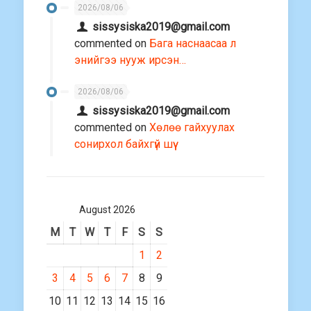
2026/08/06
sissysiska2019@gmail.com
commented on
Бага наснаасаа л
энийгээ нууж ирсэн…
2026/08/06
sissysiska2019@gmail.com
commented on
Хөлөө гайхуулах
сонирхол байхгүй шүү
August 2026
M
T
W
T
F
S
S
1
2
3
4
5
6
7
8
9
10
11
12
13
14
15
16