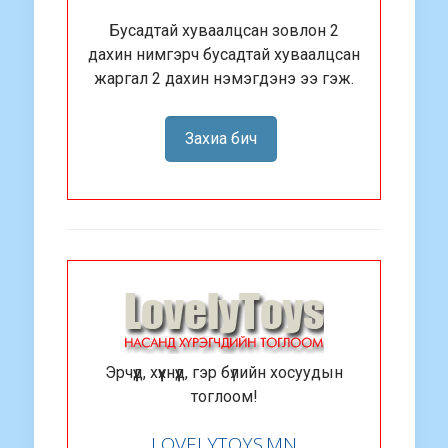
Бусадтай хуваалцсан зовлон 2
дахин нимгэрч бусадтай хуваалцсан
жаргал 2 дахин нэмэгдэнэ ээ гэж.
Захиа бич
Эрчүүд, хүүхнүүд, гэр бүлийн хосуудын
тоглоом!
LOVELYTOYS.MN