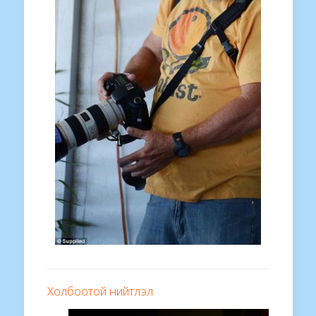
Холбоотой нийтлэл