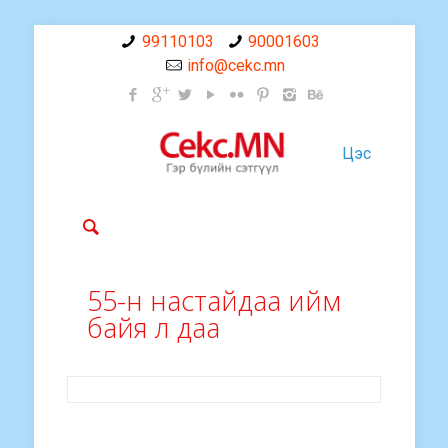
99110103
90001603
info@cekc.mn
Цэс
55-н настайдаа ийм
байя л даа