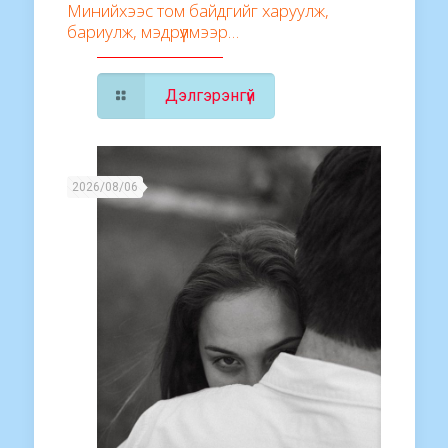
Минийхээс том байдгийг харуулж,
бариулж, мэдрүүлмээр…
Дэлгэрэнгүй
2026/08/06