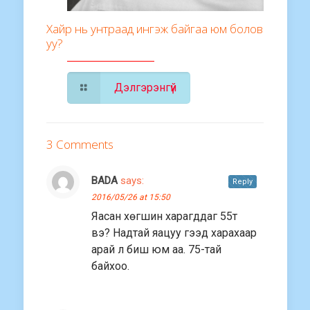
Хайр нь унтраад ингэж байгаа юм болов
уу?
Дэлгэрэнгүй
3 Comments
BADA
says:
Reply
2016/05/26 at 15:50
Яасан хөгшин харагддаг 55т
вэ? Надтай яацуу гээд харахаар
арай л биш юм аа. 75-тай
байхоо.