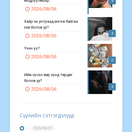
мэдрүүлмээр…
9
2026/08/06
Хайр нь унтраад ингэж байгаа
юм болов уу?
3
2026/08/06
Үнэн үү?
2026/08/06
0
Ийм хүсэл өөр хүнд төрдөг
болов уу?
4
2026/08/06
Сүүлийн сэтгэгдэлүүд
2026/08/07