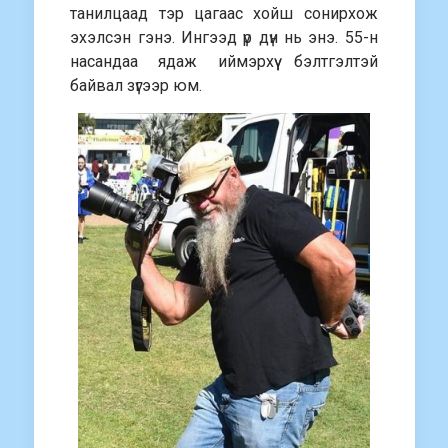
танилцаад тэр цагаас хойш сонирхож
эхэлсэн гэнэ. Ингээд үр дүн нь энэ. 55-н
насандаа ядаж иймэрхүү бэлтгэлтэй
байвал зүгээр юм.