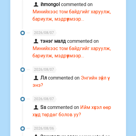
ihmongol
commented on
Минийхээс том байдгийг харуулж,
бариулж, мэдрүүлмээр…
2026/08/07
тэнэг малд
commented on
Минийхээс том байдгийг харуулж,
бариулж, мэдрүүлмээр…
2026/08/07
Лл
commented on
Энгийн зүйл үү
энэ?
2026/08/07
Ss
commented on
Ийм хүсэл өөр
хүнд төрдөг болов уу?
2026/08/06