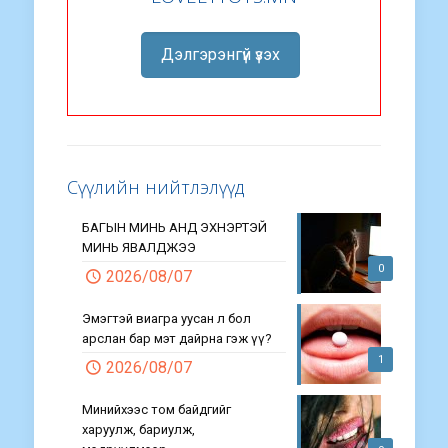
Дэлгэрэнгүй үзэх
Сүүлийн нийтлэлүүд
БАГЫН МИНЬ АНД ЭХНЭРТЭЙ
МИНЬ ЯВАЛДЖЭЭ
0
2026/08/07
Эмэгтэй виагра уусан л бол
арслан бар мэт дайрна гэж үү?
1
2026/08/07
Минийхээс том байдгийг
харуулж, бариулж,