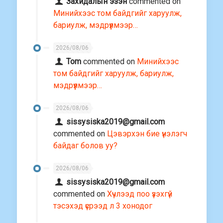
Захидалын эзэн
commented on
Минийхээс том байдгийг харуулж,
бариулж, мэдрүүлмээр…
2026/08/06
Tom
commented on
Минийхээс
том байдгийг харуулж, бариулж,
мэдрүүлмээр…
2026/08/06
sissysiska2019@gmail.com
commented on
Цэвэрхэн бие үнэлэгч
байдаг болов уу?
2026/08/06
sissysiska2019@gmail.com
commented on
Хүчлээд поо үзэхгүй
тэсэхэд үсрээд л 3 хонодог