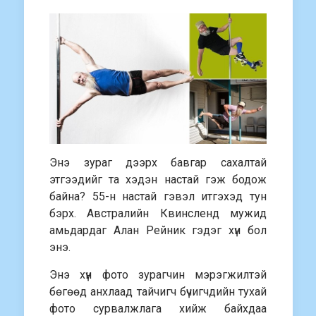
Энэ зураг дээрх бавгар сахалтай
этгээдийг та хэдэн настай гэж бодож
байна? 55-н настай гэвэл итгэхэд тун
бэрх. Австралийн Квинсленд мужид
амьдардаг Алан Рейник гэдэг хүн бол
энэ.
Энэ хүн фото зурагчин мэрэгжилтэй
бөгөөд анхлаад тайчигч бүчигчдийн тухай
фото сурвалжлага хийж байхдаа