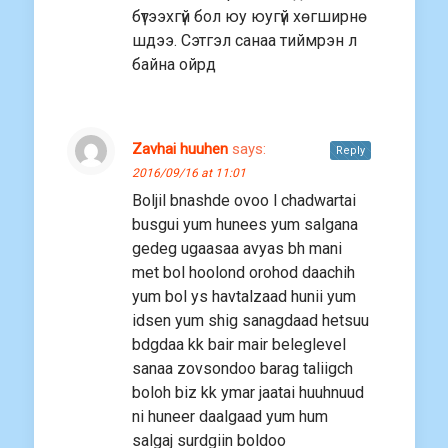
бүтээхгүй бол юу юугүй хөгширнө
шдээ. Сэтгэл санаа тиймрэн л
байна ойрд
Zavhai huuhen
says:
Reply
2016/09/16 at 11:01
Boljil bnashde ovoo l chadwartai
busgui yum hunees yum salgana
gedeg ugaasaa avyas bh mani
met bol hoolond orohod daachih
yum bol ys havtalzaad hunii yum
idsen yum shig sanagdaad hetsuu
bdgdaa kk bair mair beleglevel
sanaa zovsondoo barag taliigch
boloh biz kk ymar jaatai huuhnuud
ni huneer daalgaad yum hum
salgaj surdgiin boldoo