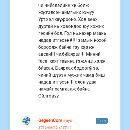
чи нийслэлийн хүн болж
жүжгэлсэн аймгынх юмуу.
Урт.хэл.хүзүү орооно. Хов зөөх
дуртай нь ховондоо юу хожих
гэсийн бол. Гол нь.нөхөр маань
надад итгэсэн#!!! замын нохой
бороолж байна гэу хүлээж
авсан!!! чи.бүү.баярал!!! Миний
face хаяг тавина гэж.чи.л.хэлж
бйасан. Баярлах бодоогүй ээ,
чиний шүтээн мужик чамд биш
надад итгэсэн!!! олон удаа
намайг хамгаалж байна.
Ойлговуу
GegeenCom
says:
Reply
2016/09/16 at 23:44