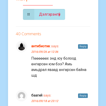
Дэлгэрэнгүй
40 Comments
антибиотик
says:
Reply
2016/09/26 at 12:36
Пөөөөөөх энд юу болоод
өнгөрсөн юм бээ? Амь
амьдрал яваад өнгөрсөн байна
шд
баагий
says:
Reply
2016/09/18 at 23:12