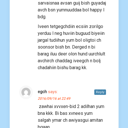
sarvaisnaa avsan guij bish guyadaj
avch bsn yumnuuddaa bol happy l
bdg.
Iveen tetgegchdiin ecsiin zorilgo
yerduu l neg huviin buguud biyeiin
jargal tudiihun yum bol oligtoi ch
soonsor bish bn. Derged n bi
barag iluu deer olon hund uurchlult
avchirch chaddag iveegch n bolj
chadahiin bishu barag kk.
egch
says:
Reply
2016/09/16 at 22:49
zawhai xvvxen-bid 2 adilhan yum
bna kkk. Bi bas xvnees yum
salgah ymar ch awiyasgui amitan
bgaan.