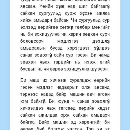
явсаан. Үеийн хүмүүс над шиг байгаагүй
сайхан сургуульд сурж хүссэн ажлаа
хийж амьдарч байсан. Чи сургуульд сур
эхлээд өөрийгөө хөгжүүл төлбөр мөнгийг
нь би зохицуулна чи харин зөвхөн сурч
боловсорч мэдлэгээ дээшлүүл
амьдралын бусад хэрэгцээт зүйлдээ
санаа зовохгүй сайн сур гэсэн. Би чамд
зөвхөн явах гарцийг нь нээж өгий
бусдыг нь чи өөрөө зохицуулна шүү гэсэн.
Би маш их хичээж суралцаж өөрийн
гэсэн мэдлэг чадварыг олж авсанд
тэрнээс надад байр машин авч өгсөн
юм байхгүй. Би юунд ч санаа зоволгүй
хичээлдээ явж төгсөөд өөрийн хүсдэг
сайхан ажилдаа орж сайхан амьдарч
байгаа. Байр машин эд хөрөнгийг би
өөрөө бий болгож чадсан. Тэр хүн яг