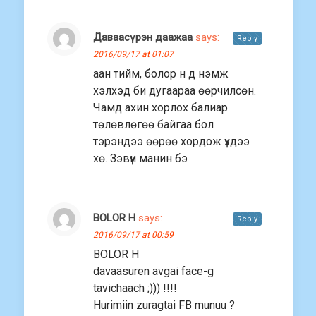
Даваасүрэн даажаа
says:
Reply
2016/09/17 at 01:07
аан тийм, болор н д нэмж
хэлхэд би дугаараа өөрчилсөн.
Чамд ахин хорлох балиар
төлөвлөгөө байгаа бол
тэрэндээ өөрөө хордож үхдээ
хө. Зэвүүн манин бэ
BOLOR H
says:
Reply
2016/09/17 at 00:59
BOLOR H
davaasuren avgai face-g
tavichaach ;))) !!!!
Hurimiin zuragtai FB munuu ?