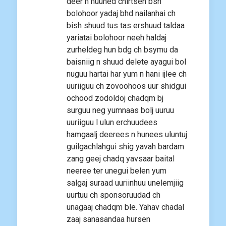
deer n huuhed chirtsen bsn
bolohoor yadaj bhd nailanhai ch
bish shuud tus tas ershuud taldaa
yariatai bolohoor neeh haldaj
zurheldeg hun bdg ch bsymu da
baisniig n shuud delete ayagui bol
nuguu hartai har yum n hani ijlee ch
uuriiguu ch zovoohoos uur shidgui
ochood zodoldoj chadqm bj
surguu neg yumnaas bolj uuruu
uuriiguu l ulun erchuudees
hamgaalj deerees n hunees uluntuj
guilgachlahgui shig yavah bardam
zang geej chadq yavsaar baital
neeree ter unegui belen yum
salgaj suraad uuriinhuu unelemjiig
uurtuu ch sponsoruudad ch
unagaaj chadqm ble. Yahav chadal
zaaj sanasandaa hursen