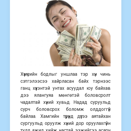
Хүмүсийн бодлыг уншлаа тэр хүн чинь
сэтгэлээсээ хайрласан байх тэрнээс
ганц хүүхэнтэй унтах асуудал юу байхав
дээ ялангуяа мөнгөтэй боловсролт
чадалтай хүний хувьд. Надад суруульд
сурч боловсрох боломж олддоггүй
байлаа. Хамгийн түрүүнд дүүгээ аятайхан
сургуульд оруулж хүний дор оруулахгүйн
тулд ажил хийж настай ээжийгээ асарч