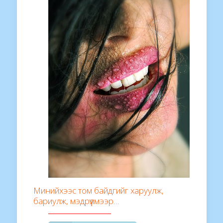
Минийхээс том байдгийг харуулж,
бариулж, мэдрүүлмээр…