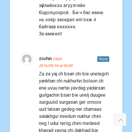
зүйлийнхээ агуулгийн
бодолцоорой… Би ч бас өмнө
нь хоёр захидал илгээж л
байгааа ккккккк.
За амжилт
zochin
says:
Reply
2016/09/16 at 05:00
Za za yaj ch bsan chi bie unelegch
yankhan chi nukhurtei bolson ch
ene uvuu nartai yavdag yadarsan
guilgachin bsan bie unelj duugee
surguulid surgasan ger ornooo
uud tatsan gedeg ner chamaas
salakhgui ireeduin nukhur chini
neg l udur teriig chini medeed
khayad yavna chi dakhiad bie