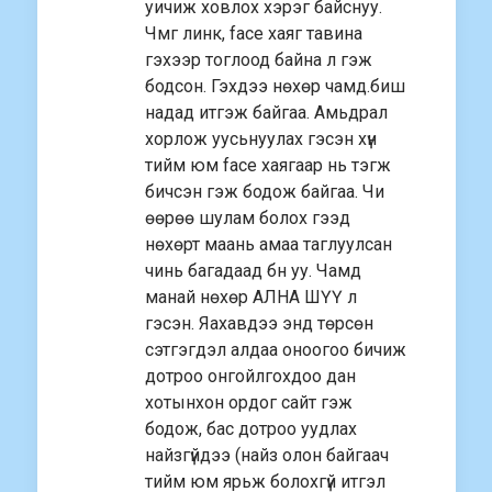
уичиж ховлох хэрэг байснуу.
Чмг линк, face хаяг тавина
гэхээр тоглоод байна л гэж
бодсон. Гэхдээ нөхөр чамд.биш
надад итгэж байгаа. Амьдрал
хорлож уусьнуулах гэсэн хүн
тийм юм face хаягаар нь тэгж
бичсэн гэж бодож байгаа. Чи
өөрөө шулам болох гээд
нөхөрт маань амаа таглуулсан
чинь багадаад бн уу. Чамд
манай нөхөр АЛНА ШҮҮ л
гэсэн. Яахавдээ энд төрсөн
сэтгэгдэл алдаа оноогоо бичиж
дотроо онгойлгохдоо дан
хотынхон ордог сайт гэж
бодож, бас дотроо уудлах
найзгүйдээ (найз олон байгаач
тийм юм ярьж болохгүй итгэл