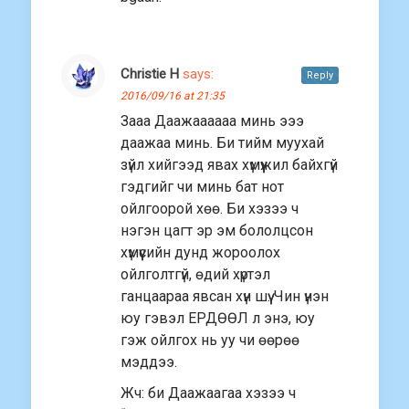
Christie H
says:
Reply
2016/09/16 at 21:35
Зааа Даажаааааа минь эээ
даажаа минь. Би тийм муухай
зүйл хийгээд явах хүмүүжил байхгүй
гэдгийг чи минь бат нот
ойлгоорой хөө. Би хэзээ ч
нэгэн цагт эр эм бололцсон
хүмүүсийн дунд жороолох
ойлголтгүй, өдий хүртэл
ганцаараа явсан хүн шүү. Чин үнэн
юу гэвэл ЕРДӨӨЛ л энэ, юу
гэж ойлгох нь уу чи өөрөө
мэддээ.
Жч: би Даажаагаа хэзээ ч