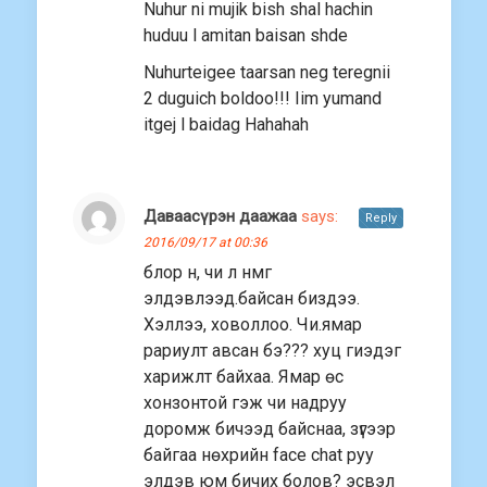
Nuhur ni mujik bish shal hachin
huduu l amitan baisan shde
Nuhurteigee taarsan neg teregnii
2 duguich boldoo!!! Iim yumand
itgej l baidag Hahahah
Даваасүрэн даажаа
says:
Reply
2016/09/17 at 00:36
блор н, чи л нмг
элдэвлээд.байсан биздээ.
Хэллээ, ховоллоо. Чи.ямар
рариулт авсан бэ??? хуц гиэдэг
харижлт байхаа. Ямар өс
хонзонтой гэж чи надруу
доромж бичээд байснаа, зүгээр
байгаа нөхрийн face chat руу
элдэв юм бичих болов? эсвэл