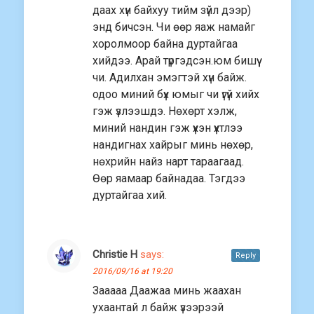
даах хүн байхуу тийм зүйл дээр)
энд бичсэн. Чи өөр яаж намайг
хоролмоор байна дуртайгаа
хийдээ. Арай түргэдсэн.юм бишүү
чи. Адилхан эмэгтэй хүн байж.
одоо миний бүх юмыг чи үгүй хийх
гэж үзлээшдэ. Нөхөрт хэлж,
миний нандин гэж үхэн үхтлээ
нандигнах хайрыг минь нөхөр,
нөхрийн найз нарт тараагаад.
Өөр яамаар байнадаа. Тэгдээ
дуртайгаа хий.
Christie H
says:
Reply
2016/09/16 at 19:20
Зааааа Даажаа минь жаахан
ухаантай л байж үзээрээй