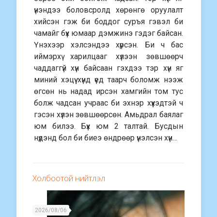
үнэндээ боловсролд хөрөнгө оруулалт
хийсэн гэж би боддог суръя гэвэл би
чамайг бүх юмаар дэмжинэ гэдэг байсан.
Үнэхээр хэлсэндээ хүрсэн. Би ч бас
иймэрхү харилцааг хүлээн зөвшөөрч
чаддаггүй хүн байсаан гэхдээ тэр хүн яг
миний хэцүү хүнд үед таарч боломж нээж
өгсөн нь надад ирсэн хамгийн том тус
болж чадсан учраас би эхнэр хүүхэдтэй ч
гэсэн хүлэн зөвшөөрсөн. Амьдрал баялаг
юм билээ. Бүх юм 2 талтай. Бусдын
нүдэнд бол би биеэ өндрөөр үнэлсэн хүн…
Холбоотой нийтлэл
2026/08/06