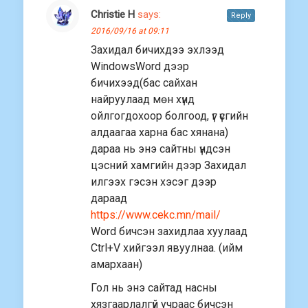
Christie H
says:
Reply
2016/09/16 at 09:11
Захидал бичихдээ эхлээд
WindowsWord дээр
бичихээд(бас сайхан
найруулаад мөн хүнд
ойлгогдохоор болгоод, үг үсгийн
алдаагаа харна бас хянана)
дараа нь энэ сайтны үндсэн
цэсний хамгийн дээр Захидал
илгээх гэсэн хэсэг дээр
дараад
https://www.cekc.mn/mail/
Word бичсэн захидлаа хуулаад
Ctrl+V хийгээл явуулнаа. (ийм
амархаан)
Гол нь энэ сайтад насны
хязгаарлалгүй учраас бичсэн