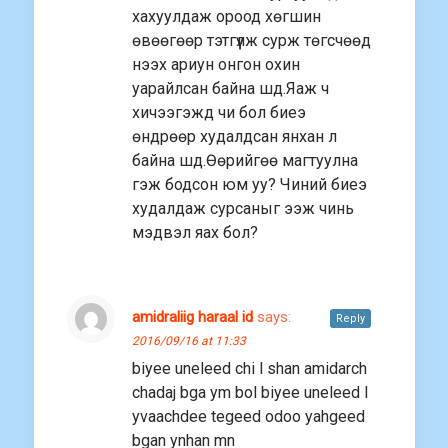
хахуулдаж ороод хөгшин
өвөөгөөр тэтгүүлж сурж төгсчөөд
нээх ариун онгон охин
уарайлсан байна шд.Яаж ч
хичээгэжд чи бол биеэ
өндрөөр худалдсан янхан л
байна шд.Өөрийгөө магтуулна
гэж бодсон юм уу? Чиний биеэ
худалдаж сурсаныг ээж чинь
мэдвэл яах бол?
amidraliig haraal id
says:
Reply
2016/09/16 at 11:33
biyee uneleed chi l shan amidarch
chadaj bga ym bol biyee uneleed l
yvaachdee tegeed odoo yahgeed
bgan ynhan mn