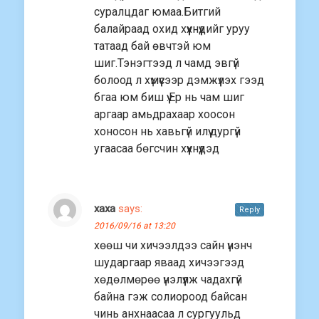
суралцдаг юмаа.Битгий
балайраад охид хүүхнүүдийг уруу
татаад бай өвчтэй юм
шиг.Тэнэгтээд л чамд эвгүй
болоод л хүмүүсээр дэмжүүлэх гээд
бгаа юм биш үү.Ер нь чам шиг
аргаар амьдрахаар хоосон
хоносон нь хавьгүй илүү.дургүй
угаасаа бөгсчин хүүхнүүдэд
хаха
says:
Reply
2016/09/16 at 13:20
хөөш чи хичээлдээ сайн үнэнч
шударгаар яваад хичээгээд
хөдөлмөрөө үнэлүүлж чадахгүй
байна гэж солиороод байсан
чинь анхнаасаа л сургуульд