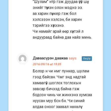
“Шулам” нтр гэж дуудаа үгүй шүү.
энийг түмэн олон мэднэ ээ.
аа харин пүнкер гэж бол
хэлсэээн хэлсэн, би харин
тэрийгээ хүлээнэ.
Чи намайг арай өөр хүнтэй л
андуураад байна даа найз минь.
Даваасүрэн даажаа
says:
Reply
2016/09/16 at 19:35
Болор н чи нмг пункер, шулам
гээд байсан. Чмг энд надтай
хамаагүй шоглох тоглохын
завсар бичээд байна гэж
бодсон чинь чи жинхэнэ хумсаа
нуусан муу бсн бн. Чи синий
алдаа оноог заавал нөхөлүү