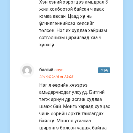
Хэн хэний хэрэгцээ амьдрал 3
жил холбоотой байсан ч авах
юмаа авсан. Цаад хүн нь
үйлчилгэннийхээ хөлсийг
төлсөн. Нэг их худлаа хайризм
сэтгэлнизм царайлаад хаа ч
хүрэхгүй.
баагий
says:
Reply
2016/09/18 at 23:05
Нэг л өөрийн хүчээрээ
амьдарчихдаг улсууд. Битгий
тэгж ариун дүр эсгэж худлаа
шааж бай. Мөнгө хараад хувцас
чинь өөрийн эрхгүй тайлагдах
байлгүй. Монгол угаасаа
ширэнгэ болсон чадаж байгаа