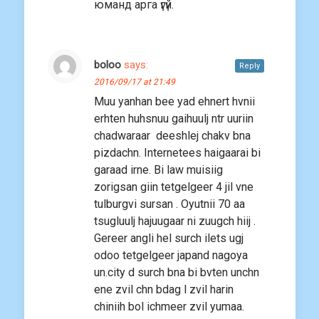
юманд арга үгүй.
boloo
says:
Reply
2016/09/17 at 21:49
Muu yanhan bee yad ehnert hvnii
erhten huhsnuu gaihuulj ntr uuriin
chadwaraar deeshlej chakv bna
pizdachn. Internetees haigaarai bi
garaad irne. Bi law muisiig
zorigsan giin tetgelgeer 4 jil vne
tulburgvi sursan . Oyutnii 70 aa
tsugluulj hajuugaar ni zuugch hiij .
Gereer angli hel surch ilets ugj
odoo tetgelgeer japand nagoya
un.city d surch bna bi bvten unchn
ene zvil chn bdag l zvil harin
chiniih bol ichmeer zvil yumaa.