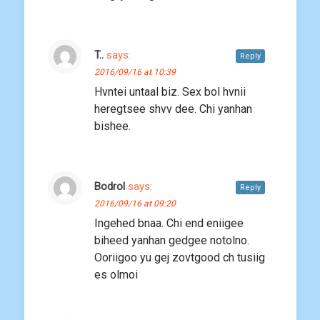
T..
says:
Reply
2016/09/16 at 10:39
Hvntei untaal biz. Sex bol hvnii
heregtsee shvv dee. Chi yanhan
bishee.
Bodrol
says:
Reply
2016/09/16 at 09:20
Ingehed bnaa. Chi end eniigee
biheed yanhan gedgee notolno.
Ooriigoo yu gej zovtgood ch tusiig
es olmoi