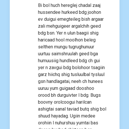
Bi bol huch hereglej chadal zaaj
hussendee hurkeed bdg joohon
ev duigui emegteileg bish argaar
zali mehguigeer argalchih geed
bdg bsn. Yer n ulun baagii shig
haricaad hool moolhon beleg
selthen mungu tugrughunuur
uurtuu saimshruulah geed bga
humuusiig hundleed bdg ch gui
yer n zavgui bdg bolohoor tsagiin
garz hiichq shig tusluulbal tysluul
gsn handlagatai, neeh ch hunees
uuruu yum guigaad dooshoo
orood bh durguivter l bdg. Bugs
boovny orolcoogui harilcan
ashigtai sanal taviad butq shig bol
shuud hayadag. Ugiin medee
orohiin l nuhurshuu yumtai bas