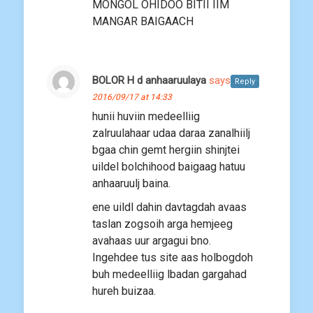
MONGOL OHIDOO BITII IIM
MANGAR BAIGAACH
BOLOR H d anhaaruulaya
says:
Reply
2016/09/17 at 14:33
hunii huviin medeelliig
zalruulahaar udaa daraa zanalhiilj
bgaa chin gemt hergiin shinjtei
uildel bolchihood baigaag hatuu
anhaaruulj baina.
ene uildl dahin davtagdah avaas
taslan zogsoih arga hemjeeg
avahaas uur argagui bno.
Ingehdee tus site aas holbogdoh
buh medeelliig lbadan gargahad
hureh buizaa.