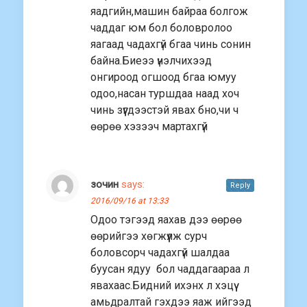
яадгийн,машин байраа болгож
чаддаг юм бол боловролоо
яагаад чадахгүй бгаа чинь сонин
байна.Биеээ үнэлчихээд
онгироод огшоод бгаа юмуу
одоо,насан туршдаа наад хоч
чинь зүүгдээстэй явах бно,чи ч
өөрөө хэзээч мартахгүй
зочин
says:
Reply
2016/09/16 at 13:33
Одоо тэгээд яахав дээ өөрөө
өөрийгээ хөгжүүлж сурч
боловсорч чадахгүй шалдаа
буусан ядуу бол чаддагаараа л
явахаас.Бидний ихэнх л хэцүү
амьдралтай гэхдээ яаж ийгээд