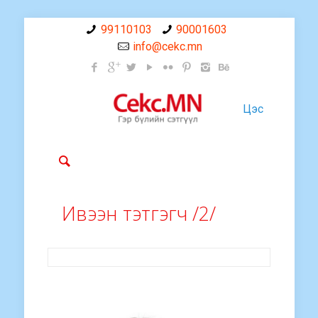
99110103
90001603
info@cekc.mn
Цэс
Ивээн тэтгэгч /2/