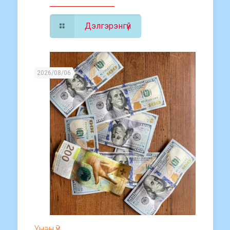
Дэлгэрэнгүй
2026/08/06
Үнэн үү?