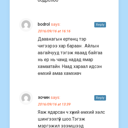
бодролоо
bodrol
says:
Reply
2016/09/16 at 16:16
Даавкагын ертөнц тэр
чигээрээ хар бараан . Айлын
авгайчууд тэгэж яваад байгаа
нь ер нь чамд надад ямар
хамаатайн. Наад хараал идсэн
өмхий амаа хамхиач
зочин
says:
Reply
2016/09/16 at 13:39
Яаж ядарсан ч хүний өмхий хөлс
шингээхгүй шоо.Тэгэж
мэргэжил эзэмшээд