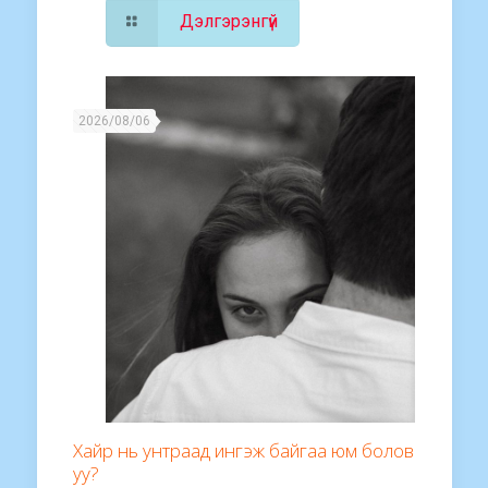
Дэлгэрэнгүй
2026/08/06
Хайр нь унтраад ингэж байгаа юм болов
уу?