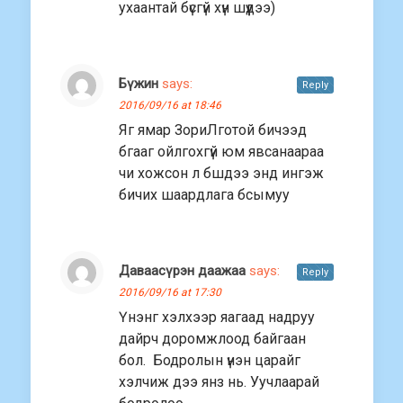
ухаантай бүсгүй хүн шүүдээ)
Бүжин
says:
Reply
2016/09/16 at 18:46
Яг ямар ЗориЛготой бичээд
бгааг ойлгохгүй юм явсанаараа
чи хожсон л бшдээ энд ингэж
бичих шаардлага бсымуу
Даваасүрэн даажаа
says:
Reply
2016/09/16 at 17:30
Үнэнг хэлхээр яагаад надруу
дайрч доромжлоод байгаан
бол. Бодролын үнэн царайг
хэлчиж дээ янз нь. Уучлаарай