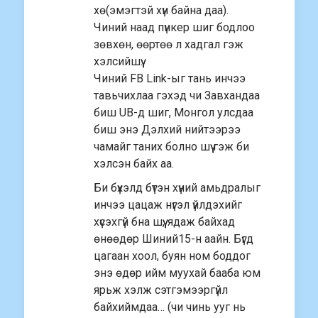
хө(эмэгтэй хүн байна даа).
Чиний наад пүнкер шиг бодлоо
зөвхөн, өөртөө л хадгал гэж
хэлсийшүү.
Чиний FB Link-ыг тань инчээ
тавьчихлаа гэхэд чи Завхандаа
биш UB-д шиг, Монгол улсдаа
биш энэ Дэлхий нийтээрээ
чамайг таних болно шүү гэж би
хэлсэн байх аа.
Би бүхэлд бүтэн хүний амьдралыг
инчээ цацаж нүгэл үйлдэхийг
хүсэхгүй бна шүү, ядаж байхад
өнөөдөр Шиний15-н аайн. Бүгд
цагаан хоол, буян ном боддог
энэ өдөр ийм муухай бааба юм
ярьж хэлж сэтгэмээргүйл
байхиймдаа… (чи чинь ууг нь