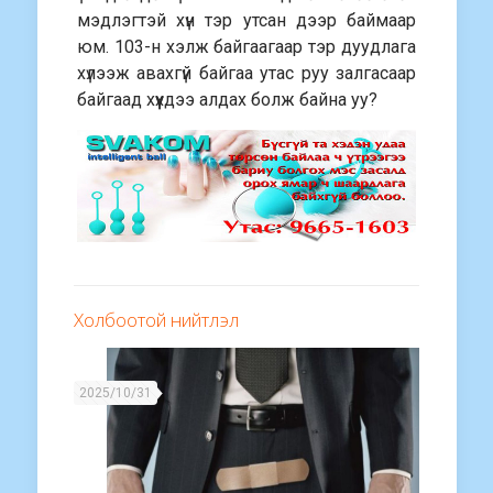
мэдлэгтэй хүн тэр утсан дээр баймаар
юм. 103-н хэлж байгаагаар тэр дуудлага
хүлээж авахгүй байгаа утас руу залгасаар
байгаад хүүхдээ алдах болж байна уу?
Холбоотой нийтлэл
2025/10/31