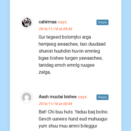
cahirmaa
says:
Reply
2016/11/18 at 09:43
Gui tegeed bolomjtoi arga
hemjeeg awaachee, taxi duudaad
shuniin huuhdiin huviin emnleg
bgaa tiishee turgen yawaachee,
tanidag emch emnlg ruugee
zalga,
Aash muutai bishee
says:
Reply
2016/11/18 at 00:44
Bat! Chi buu huts. Yaduu baij bolno.
Gevch uunees hund eud muhuugui
yum shuu muu amnii bileggui