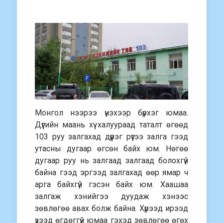
Монгол нээрээ үнэхээр бүрхэг юмаа.
Дүүгийн маань хүү халуураад таталт өгөөд
103 руу залгахад дүүрэг рүүгээ залга гээд
утасны дугаар өгсөн байх юм. Нөгөө
дугаар руу нь залгаад залгаад болохгүй
байна гээд эргээд залгахад өөр ямар ч
арга байхгүй гэсэн байх юм. Хаашаа
залгаж хэнийгээ дуудаж хэнээс
зөвлөгөө авах болж байна. Хүрээд ирээд
үзээд өгдөггүй юмаа гэхэд зөвлөгөө өгөх