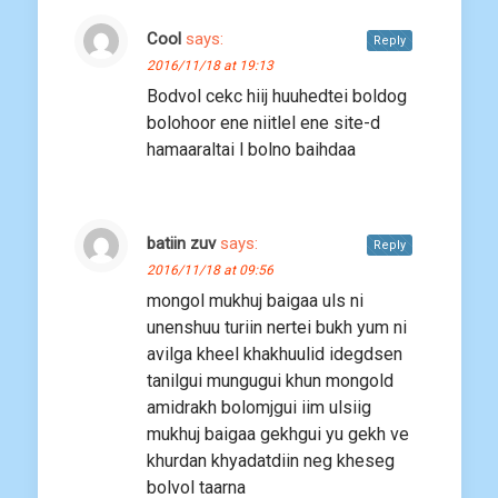
Cool
says:
Reply
2016/11/18 at 19:13
Bodvol cekc hiij huuhedtei boldog
bolohoor ene niitlel ene site-d
hamaaraltai l bolno baihdaa
batiin zuv
says:
Reply
2016/11/18 at 09:56
mongol mukhuj baigaa uls ni
unenshuu turiin nertei bukh yum ni
avilga kheel khakhuulid idegdsen
tanilgui mungugui khun mongold
amidrakh bolomjgui iim ulsiig
mukhuj baigaa gekhgui yu gekh ve
khurdan khyadatdiin neg kheseg
bolvol taarna