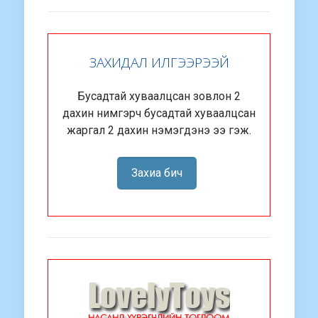
ЗАХИДАЛ ИЛГЭЭРЭЭЙ
Бусадтай хуваалцсан зовлон 2
дахин нимгэрч бусадтай хуваалцсан
жаргал 2 дахин нэмэгдэнэ ээ гэж.
Захиа бич