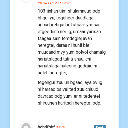
2016/11/17 at 19:28
103 iinhan tiim shulamnuud bdg
bhgui yu, tegeheer duudlaga
uguud irehgui bol utsaar yarisan
etgeediinh neriig, ursaar yarisan
tsagaa sain temdeglej avah
heregtei, daraa ni hunii bie
muudaad myy yum bolvol chamaig
hariutslagad tatna shuu, chi
hariutslaga huleene gedgiig ni
heleh heregtei,
tegehgui zuulun bgaad, aya eviig
ni haraad baival ted zuulchluud
davraad bdg yum, er ni tedentei
shiruuhen haritsah heregtei bdg.
hdhdfhhf
says:
Reply