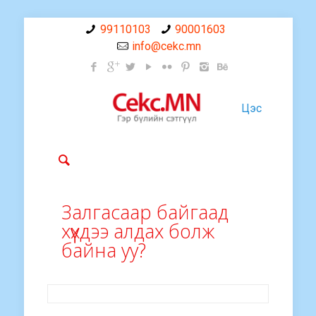
99110103
90001603
info@cekc.mn
Цэс
Залгасаар байгаад
хүүхдээ алдах болж
байна уу?