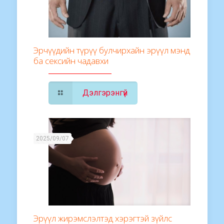
Эрчүүдийн түрүү булчирхайн эрүүл мэнд
ба сексийн чадавхи
Дэлгэрэнгүй
2025/09/07
Эрүүл жирэмслэлтэд хэрэгтэй зүйлс