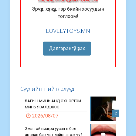
Эрчүүд, хүүхнүүд, гэр бүлийн хосуудын
тоглоом!
LOVELYTOYS.MN
Дэлгэрэнгүй үзэх
Сүүлийн нийтлэлүүд
БАГЫН МИНЬ АНД ЭХНЭРТЭЙ
МИНЬ ЯВАЛДЖЭЭ
2
2026/08/07
Эмэгтэй виагра уусан л бол
арслан бар мэт дайрна гэж үү?