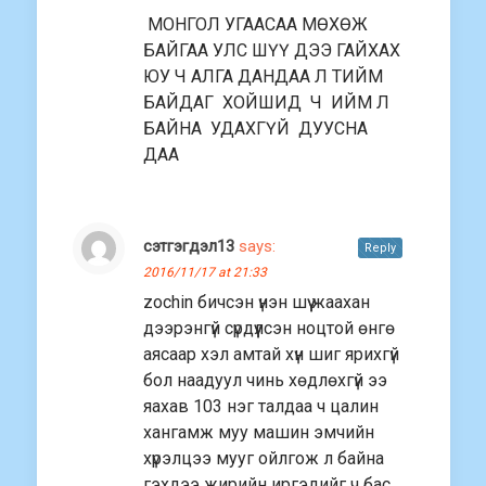
МОНГОЛ УГААСАА МӨХӨЖ
БАЙГАА УЛС ШҮҮ ДЭЭ ГАЙХАХ
ЮУ Ч АЛГА ДАНДАА Л ТИЙМ
БАЙДАГ ХОЙШИД Ч ИЙМ Л
БАЙНА УДАХГҮЙ ДУУСНА
ДАА
сэтгэгдэл13
says:
Reply
2016/11/17 at 21:33
zochin бичсэн үнэн шүү жаахан
дээрэнгүй сүрдүүлсэн ноцтой өнгө
аясаар хэл амтай хүн шиг ярихгүй
бол наадуул чинь хөдлөхгүй ээ
яахав 103 нэг талдаа ч цалин
хангамж муу машин эмчийн
хүрэлцээ мууг ойлгож л байна
гэхдээ жирийн иргэдийг ч бас