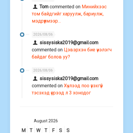
Tom
commented on
Минийхээс
том байдгийг харуулж, бариулж,
мэдрүүлмээр…
2026/08/06
sissysiska2019@gmail.com
commented on
Цэвэрхэн бие үнэлэгч
байдаг болов уу?
2026/08/06
sissysiska2019@gmail.com
commented on
Хүчлээд поо үзэхгүй
тэсэхэд үсрээд л 3 хонодог
August 2026
M
T
W
T
F
S
S