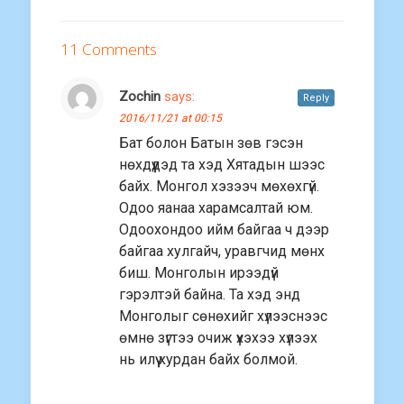
11 Comments
Zochin
says:
Reply
2016/11/21 at 00:15
Бат болон Батын зөв гэсэн
нөхдүүдэд та хэд Хятадын шээс
байх. Монгол хэзээч мөхөхгүй.
Одоо яанаа харамсалтай юм.
Одоохондоо ийм байгаа ч дээр
байгаа хулгайч, уравгчид мөнх
биш. Монголын ирээдүй
гэрэлтэй байна. Та хэд энд
Монголыг сөнөхийг хүлээснээс
өмнө зүгтээ очиж үхэхээ хүлээх
нь илүү хурдан байх болмой.