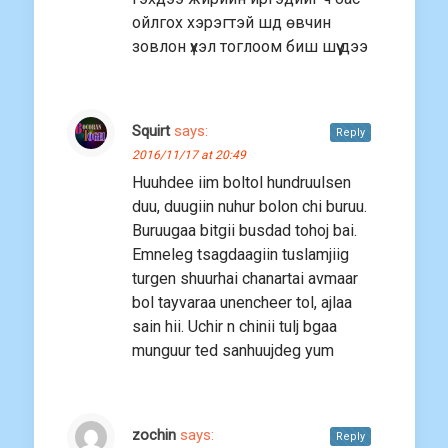
ойлгох хэрэгтэй шд өвчин
зовлон үхэл тоглоом биш шүү дээ
Squirt
says:
Reply
2016/11/17 at 20:49
Huuhdee iim boltol hundruulsen
duu, duugiin nuhur bolon chi buruu.
Buruugaa bitgii busdad tohoj bai.
Emneleg tsagdaagiin tuslamjiig
turgen shuurhai chanartai avmaar
bol tayvaraa unencheer tol, ajlaa
sain hii. Uchir n chinii tulj bgaa
munguur ted sanhuujdeg yum
zochin
says:
Reply