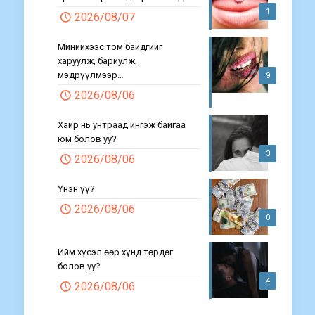
1
2026/08/07
Минийхээс том байдгийг
харуулж, бариулж,
мэдрүүлмээр…
9
2026/08/06
Хайр нь унтраад ингэж байгаа
юм болов уу?
3
2026/08/06
Үнэн үү?
2026/08/06
0
Ийм хүсэл өөр хүнд төрдөг
болов уу?
4
2026/08/06