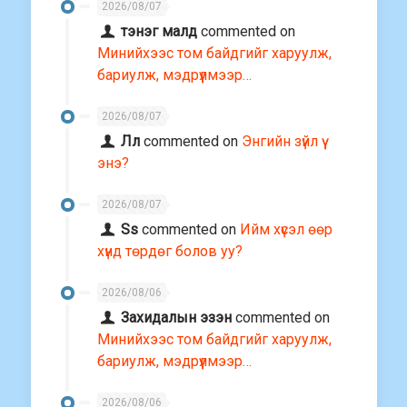
2026/08/07
тэнэг малд
commented on
Минийхээс том байдгийг харуулж,
бариулж, мэдрүүлмээр…
2026/08/07
Лл
commented on
Энгийн зүйл үү
энэ?
2026/08/07
Ss
commented on
Ийм хүсэл өөр
хүнд төрдөг болов уу?
2026/08/06
Захидалын эзэн
commented on
Минийхээс том байдгийг харуулж,
бариулж, мэдрүүлмээр…
2026/08/06