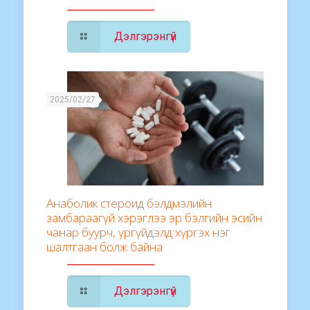
Дэлгэрэнгүй
2025/02/27
Анаболик стероид бэлдмэлийн
замбараагүй хэрэглээ эр бэлгийн эсийн
чанар буурч, үргүйдэлд хүргэх нэг
шалтгаан болж байна
Дэлгэрэнгүй