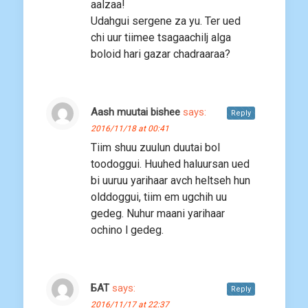
aalzaa!
Udahgui sergene za yu. Ter ued
chi uur tiimee tsagaachilj alga
boloid hari gazar chadraaraa?
Aash muutai bishee
says:
Reply
2016/11/18 at 00:41
Tiim shuu zuulun duutai bol
toodoggui. Huuhed haluursan ued
bi uuruu yarihaar avch heltseh hun
olddoggui, tiim em ugchih uu
gedeg. Nuhur maani yarihaar
ochino l gedeg.
БАТ
says:
Reply
2016/11/17 at 22:37