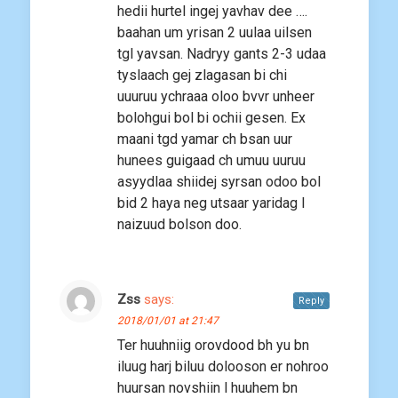
hedii hurtel ingej yavhav dee ….
baahan um yrisan 2 uulaa uilsen
tgl yavsan. Nadryy gants 2-3 udaa
tyslaach gej zlagasan bi chi
uuuruu ychraaa oloo bvvr unheer
bolohgui bol bi ochii gesen. Ex
maani tgd yamar ch bsan uur
hunees guigaad ch umuu uuruu
asyydlaa shiidej syrsan odoo bol
bid 2 haya neg utsaar yaridag l
naizuud bolson doo.
Zss
says:
Reply
2018/01/01 at 21:47
Ter huuhniig orovdood bh yu bn
iluug harj biluu dolooson er nohroo
huursan novshiin l huuhem bn