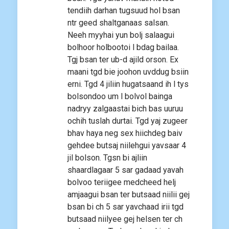
tendiih darhan tugsuud hol bsan
ntr geed shaltganaas salsan.
Neeh myyhai yun bolj salaagui
bolhoor holbootoi l bdag bailaa.
Tgj bsan ter ub-d ajild orson. Ex
maani tgd bie joohon uvddug bsiin
erni. Tgd 4 jiliin hugatsaand ih l tys
bolsondoo um l bolvol bainga
nadryy zalgaastai bich bas uuruu
ochih tuslah durtai. Tgd yaj zugeer
bhav haya neg sex hiichdeg baiv
gehdee butsaj niilehgui yavsaar 4
jil bolson. Tgsn bi ajliin
shaardlagaar 5 sar gadaad yavah
bolvoo teriigee medcheed helj
amjaagui bsan ter butsaad niilii gej
bsan bi ch 5 sar yavchaad irii tgd
butsaad niilyee gej helsen ter ch