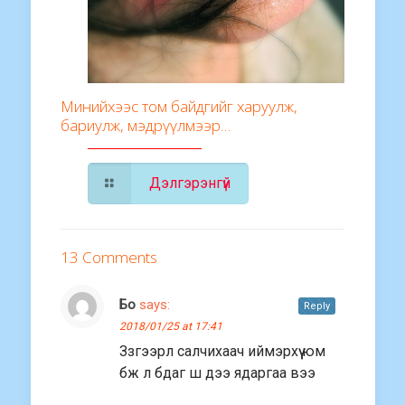
Минийхээс том байдгийг харуулж,
бариулж, мэдрүүлмээр…
Дэлгэрэнгүй
13 Comments
Бо
says:
Reply
2018/01/25 at 17:41
Ззгээрл салчихаач иймэрхүү юм
бж л бдаг ш дээ ядаргаа вээ