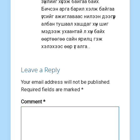
зүйлийг хүсэж байгаа байх.
Бичсэн арга барил хэлж байгаа
үгсийг ажиглаваас нилээн дээгүүр
албан тушаал хашдаг хүн шиг
мэдээж ухаантай л хүн байх
өөртөөгөө сайн ярилц гэж
хэлэхээс өөр үг алга…
Leave a Reply
Your email address will not be published.
Required fields are marked
*
Comment
*