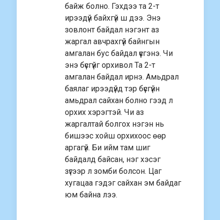
байж болно. Гэхдээ та 2-т
ирээдүй байхгүй ш дээ. Энэ
зовлонт байдал нэгэнт аз
жаргал авчрахгүй байнгын
амгалан бус байдал үүсгэнэ. Чи
энэ бүсгүйг орхивол Та 2-т
амгалан байдал ирнэ. Амьдрал
баялаг ирээдүйд тэр бүсгүйн
амьдрал сайхан болно гээд л
орхих хэрэгтэй. Чи аз
жаргалтай болгох нэгэн нь
бишээс хойш орхихоос өөр
аргагүй. Би ийм там шиг
байдалд байсан, нэг хэсэг
зүгээр л зомби болсон. Цаг
хугацаа гэдэг сайхан эм байдаг
юм байна лээ.