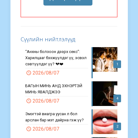
Сүүлийн нийтлэлүүд
“Анхны болзоон дээрх секс”:
Харилцааг бэхжүүлдэг үү, эсвэл
сэвтүүлдэг үү? 💔❤️
1
2026/08/07
БАГЫН МИНЬ АНД ЭХНЭРТЭЙ
МИНЬ ЯВАЛДЖЭЭ
4
2026/08/07
Эмэгтэй виагра уусан л бол
арслан бар мэт дайрна гэж үү?
2
2026/08/07