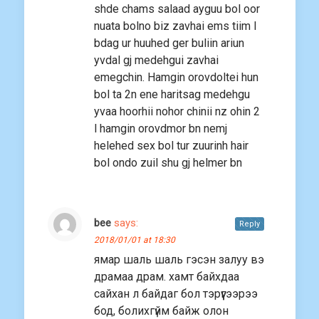
shde chams salaad ayguu bol oor
nuata bolno biz zavhai ems tiim l
bdag ur huuhed ger buliin ariun
yvdal gj medehgui zavhai
emegchin. Hamgin orovdoltei hun
bol ta 2n ene haritsag medehgu
yvaa hoorhii nohor chinii nz ohin 2
l hamgin orovdmor bn nemj
helehed sex bol tur zuurinh hair
bol ondo zuil shu gj helmer bn
bee
says:
Reply
2018/01/01 at 18:30
ямар шаль шаль гэсэн залуу вэ
драмаа драм. хамт байхдаа
сайхан л байдаг бол тэрүүгээрээ
бод, болихгүйм байж олон