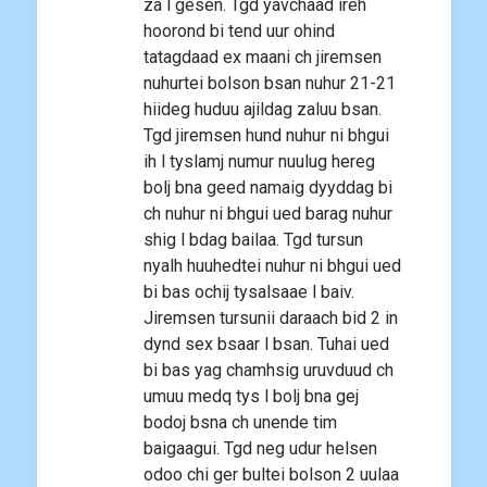
za l gesen. Tgd yavchaad ireh
hoorond bi tend uur ohind
tatagdaad ex maani ch jiremsen
nuhurtei bolson bsan nuhur 21-21
hiideg huduu ajildag zaluu bsan.
Tgd jiremsen hund nuhur ni bhgui
ih l tyslamj numur nuulug hereg
bolj bna geed namaig dyyddag bi
ch nuhur ni bhgui ued barag nuhur
shig l bdag bailaa. Tgd tursun
nyalh huuhedtei nuhur ni bhgui ued
bi bas ochij tysalsaae l baiv.
Jiremsen tursunii daraach bid 2 in
dynd sex bsaar l bsan. Tuhai ued
bi bas yag chamhsig uruvduud ch
umuu medq tys l bolj bna gej
bodoj bsna ch unende tim
baigaagui. Tgd neg udur helsen
odoo chi ger bultei bolson 2 uulaa