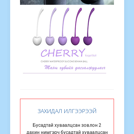
ЗАХИДАЛ ИЛГЭЭРЭЭЙ
Бусадтай хуваалцсан зовлон 2
дахин нимгэрч бусадтай хуваалцсан