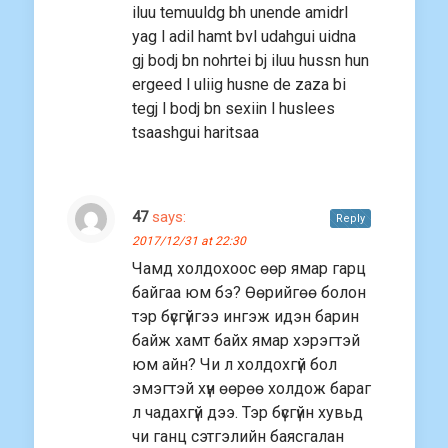
iluu temuuldg bh unende amidrl
yag l adil hamt bvl udahgui uidna
gj bodj bn nohrtei bj iluu hussn hun
ergeed l uliig husne de zaza bi
tegj l bodj bn sexiin l huslees
tsaashgui haritsaa
47
says:
Reply
2017/12/31 at 22:30
Чамд холдохоос өөр ямар гарц
байгаа юм бэ? Өөрийгөө болон
тэр бүсгүйгээ ингэж идэн барин
байж хамт байх ямар хэрэгтэй
юм айн? Чи л холдохгүй бол
эмэгтэй хүн өөрөө холдож бараг
л чадахгүй дээ. Тэр бүсгүйн хувьд
чи ганц сэтгэлийн баясгалан