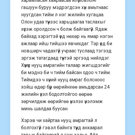
харамласан хайраасаа илүү зовлонг
гашуун буруу мэдрэгдсэн хүн амьтнаас
нуугдсан тийм л нэг жилийн хугацаа.
Олон удаа түүнээс харьцаагаа таслахыг
хүсэж оролдсон ч болж байгаагүй. Ядаж
байхад хэрэгтэй үед нөхөр нь ямар нэгэн
ажлаар ийш тийшээ явчихдаг. Тэр үед би
новширч чадахгүй учраас туслаад тэгээд
эргэж татагдаад түүнтэй эргээд нийлдэг.
Хүмүүс нууц амрагийн талаар жигшдэгийг
би мэднэ би ч тийм байсан одоо ч тийм.
Тиймдээ ч хүний нууц амраг болсноос
хойш өдөр бүр өөрийнхөө амьдарсан 24
жилийн үзэл бодолтойгоо өөрөө
зөрчилдөж өөрийгөө үнэлэх үнэлэмж
минь шалдаа буусан.
Хэрэв чи хайртаа нууц амрагтай л
болгохгүй гэвэл байнга түүнд анхаарал
тавьж байгаарай л гэж хэлье. Айл