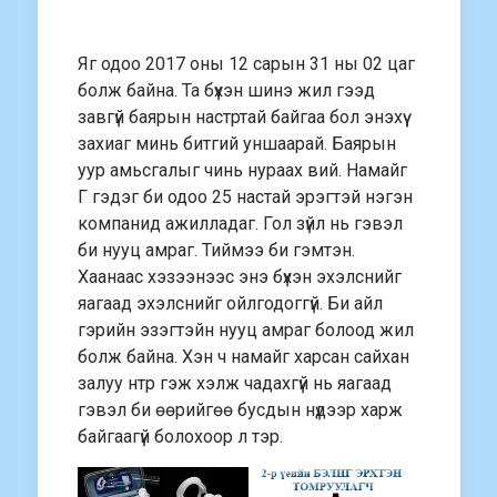
Яг одоо 2017 оны 12 сарын 31 ны 02 цаг
болж байна. Та бүхэн шинэ жил гээд
завгүй баярын настртай байгаа бол энэхүү
захиаг минь битгий уншаарай. Баярын
уур амьсгалыг чинь нураах вий. Намайг
Г гэдэг би одоо 25 настай эрэгтэй нэгэн
компанид ажилладаг. Гол зүйл нь гэвэл
би нууц амраг. Тиймээ би гэмтэн.
Хаанаас хэзээнээс энэ бүхэн эхэлснийг
яагаад эхэлснийг ойлгодоггүй. Би айл
гэрийн эзэгтэйн нууц амраг болоод жил
болж байна. Хэн ч намайг харсан сайхан
залуу нтр гэж хэлж чадахгүй нь яагаад
гэвэл би өөрийгөө бусдын нүдээр харж
байгаагүй болохоор л тэр.