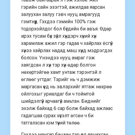
гэрийн сайн эзэгтэй, ажилдаа яарсан
залуухан залуу гэвч нууц амрагууд
гэмтнүүд. Гэхдээ гэмийн 100% гэж
тодорхойлдог бол бүгдийн би авъя. Өдөр
ирэх тусам бүх зүйл хүндэрч хүний хүн
харамлаж ажил гэр гадаа ч хайрлах ёсгүй
хүнээ хайрлах надад маш хүнд мэдрэгдэх
болсон. Үнэндээ нууц амраг гэж
хаягдсан л хүн тэр хүн өдөр болгон
нөхөртэйгөө хамт унтаж тэрэнтэй л
өглөөг угтдаг. Тэрийг нь ч дэмжиж
маргасан үед нь эвлэрхийг ятгаж нөхрөө
ойлгохыг уриалдаг би ч тоймтой
шийдэлгүй арчаагүй амьтан. Биднийг
эхэлж байхад 6 сар болж байхад ажлаас
гадагшаа сурах хүсэлт өгсөн ч би
татгалзсан юм түүний төлөө.
Гэхдээ мангар бацаан тэр үед явчихсан