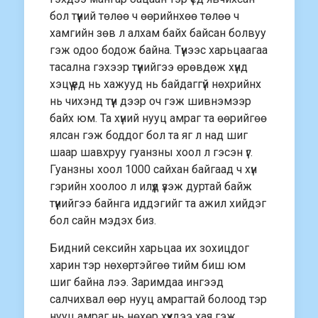
бол түүний төлөө ч өөрийнхөө төлөө ч
хамгийн зөв л алхам байх байсан болвуу
гэж одоо бодож байна. Түүнээс харьцаагаа
тасална гэхээр түүнийгээ өрөвдөж хүнд
хэцүү үед нь хажууд нь байдаггүй нөхрийнх
нь чихэнд түүн дээр оч гэж шивнэмээр
байх юм. Та хүний нууц амраг та өөрийгөө
ялсан гэж боддог бол та яг л над шиг
шаар шавхруу гуанзны хоол л гэсэн үг.
Гуанзны хоол 1000 сайхан байгаад ч хүн
гэрийн хоолоо л илүүд үзэж дуртай байж
түүнийгээ байнга иддэгийг та ажил хийдэг
бол сайн мэдэх биз.
Бидний сексийн харьцаа их зохицдог
харин тэр нөхөртэйгөө тийм биш юм
шиг байна лээ. Заримдаа ингээд
салчихвал өөр нууц амрагтай болоод тэр
нууц амраг нь нөхөр хүүхдээ хая гэж