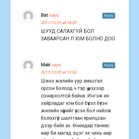
Bat
says:
Reply
2017/12/31 at 16:25
ШУУД САЛАХГҮЙ БОЛ
ЗАВААРСАН Л ЮМ БОЛНО ДОО
Maki
says:
Reply
2017/12/31 at 15:56
Шинэ жилийн уур амьсгал
орсон болоод ч тэр үү үнэхээр
сонирхолтой байна. Ингэж их
хайрладаг юм бол бүхэл бүтэн
жилийн нүүрийг үзсэн бол нийлж
болохгүй шалтгаан ярилцсан
дээр байх ах. Өнөөдөр таниас
өөр би магад эцэг эх чинь өөр