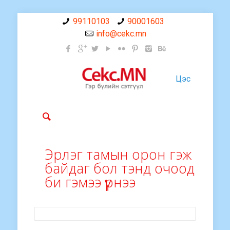
99110103
90001603
info@cekc.mn
Цэс
Эрлэг тамын орон гэж
байдаг бол тэнд очоод
би гэмээ үүрнээ