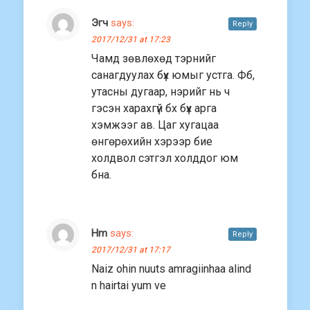
Эгч
says:
Reply
2017/12/31 at 17:23
Чамд зөвлөхөд тэрнийг
санагдуулах бүх юмыг устга. Фб,
утасны дугаар, нэрийг нь ч
гэсэн харахгүй бх бүх арга
хэмжээг ав. Цаг хугацаа
өнгөрөхийн хэрээр бие
холдвол сэтгэл холддог юм
бна.
Hm
says:
Reply
2017/12/31 at 17:17
Naiz ohin nuuts amragiinhaa alind
n hairtai yum ve