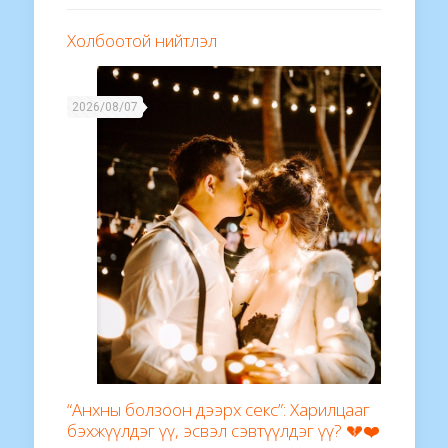
Холбоотой нийтлэл
2026/08/07
“Анхны болзоон дээрх секс”: Харилцааг
бэхжүүлдэг үү, эсвэл сэвтүүлдэг үү? 💔❤️