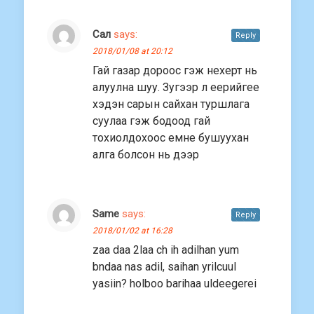
Сал
says:
Reply
2018/01/08 at 20:12
Гай газар дороос гэж нехерт нь
алуулна шуу. Зугээр л еерийгее
хэдэн сарын сайхан туршлага
суулаа гэж бодоод гай
тохиолдохоос емне бушуухан
алга болсон нь дээр
Same
says:
Reply
2018/01/02 at 16:28
zaa daa 2laa ch ih adilhan yum
bndaa nas adil, saihan yrilcuul
yasiin? holboo barihaa uldeegerei