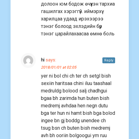
долоон юм бодож өчүүхэн тархиа
гашилгах хэрэггүй. иймэрхүү
харилцаа удаад ирэхээрээ
тэнэг болоод эхлэдийн бүр
тэнэг царайлахаасаа өмнө боль
hi
says:
Reply
2018/01/01 at 02:05
yer ni bol chi ch ter ch setgl bish
sexiin haritsaa chini iluu taashaal
medruldg bolood salj chadhgui
bgaa bh zarimda hun buten bish
medremj avhdaa hen negn dutu
bga ter hun ni hamt bish bga bolod
ingee bn gj boddg unendee ch
tsug bsn ch buten bish medremj
avh bh ooriin bolgoogui ym ruu