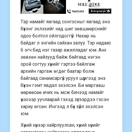
Тэр намайг яагаад сонгосныг яагаад энэ
бүхэнг эхлэхийг над шиг зөвшөөрснийг
одоо болтол ойлгодоггүй. Нөхөр нь
байдаг л энгийн сайхан залуу. Тэр надаас
6 эгч бид нэг газар ажилладаг юм. Анх
зөвхөн найзууд байж байгаад нэгэн
орой согтуу хүнийг гэртээ байлгаж
архийн гаргаж өгдөг баатар болж
байгаад санамсаргүй уруул шүргээд энэ
бүхэн гэмт явдал эхэлсэн. Би маргааш
өөрөөсөө ичих нь мсж бичээд намайг
үнэхээр уучлаарай гэхэд зүгээрдээ гэсэн
хариу өгсөн. Ингээд л бүх зүйл эхэлсэн
юм.
Хүний хүнээр хайрлуулсан, хүний хүнийг