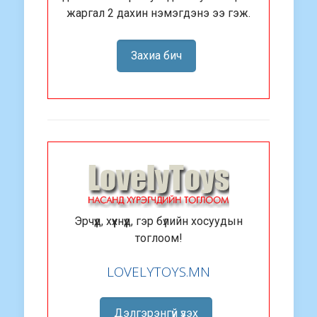
жаргал 2 дахин нэмэгдэнэ ээ гэж.
Захиа бич
Эрчүүд, хүүхнүүд, гэр бүлийн хосуудын
тоглоом!
LOVELYTOYS.MN
Дэлгэрэнгүй үзэх