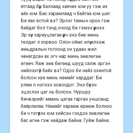
ятгаад бүр баллаад хаячих юм уу гэж их
айх юм. Бас харамлаад ч байгаа юм шиг.
Би яах ёстой вэ? Эрлэг тамын орон гэж
байдаг бол тэнд очоод би гэмээ үүрнээ.
Эр хүн хариуцлагаа үүрч энэ бие минь
төлдөг л хорвоо. Олон оймс илүү илээж
амьдралын тогоонд он удаан жил
чанагдсан ах эгч нар минь зөвлөгөө
өгөөч. Яаж зөв бөгөөд шууд салж эргэн
нийлэхгүй байх вэ? Одоо би найз охинтой
болсон нуа минь намайг харддаг. Би
улам л нэгнээ зовоодог. Энэ бүхэн
эцэслэх цаг нь болсон. Нуршуу
бичвэрийг маань цагаа гарган уншсанд
баярлалаа. Намайг харааж ерөөж болноо
би ч тэгүүлэх юм хийсэн гэхдээ зөвлөгөө
бас өгнө гэж найдаж байна. Гуйж байна…