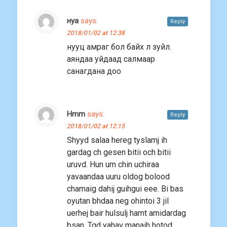
нуа
says:
Reply
2018/01/02 at 12:38
нууц амраг бол байх л зуйл.
аяндаа уйдаад салмаар
санагдана доо
Hmm
says:
Reply
2018/01/02 at 12:15
Shyyd salaa hereg tyslamj ih
gardag ch gesen bitii och bitii
uruvd. Hun um chin uchiraa
yavaandaa uuru oldog bolood
chamaig dahij guihgui eee. Bi bas
oyutan bhdaa neg ohintoi 3 jil
uerhej bair hulsulj hamt amidardag
bsan. Tgd yahav manaih hotod