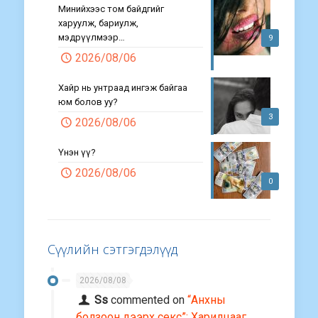
Минийхээс том байдгийг
харуулж, бариулж,
мэдрүүлмээр…
9
2026/08/06
Хайр нь унтраад ингэж байгаа
юм болов уу?
3
2026/08/06
Үнэн үү?
2026/08/06
0
Сүүлийн сэтгэгдэлүүд
2026/08/08
Ss
commented on
“Анхны
болзоон дээрх секс”: Харилцааг