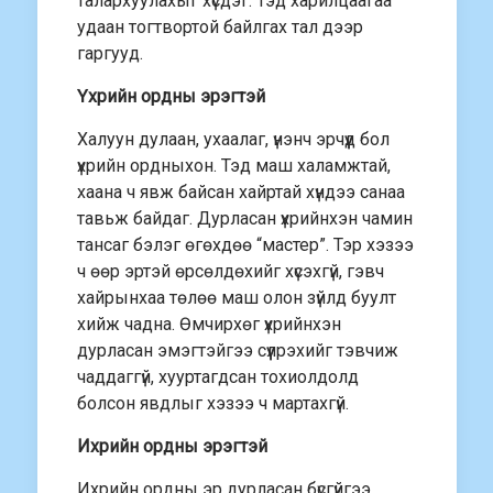
талархуулахыг хүсдэг. Тэд харилцаагаа
удаан тогтвортой байлгах тал дээр
гаргууд.
Үхрийн ордны эрэгтэй
Халуун дулаан, ухаалаг, үнэнч эрчүүд бол
үхрийн ордныхон. Тэд маш халамжтай,
хаана ч явж байсан хайртай хүндээ санаа
тавьж байдаг. Дурласан үхрийнхэн чамин
тансаг бэлэг өгөхдөө “мастер”. Тэр хэзээ
ч өөр эртэй өрсөлдөхийг хүсэхгүй, гэвч
хайрынхаа төлөө маш олон зүйлд буулт
хийж чадна. Өмчирхөг үхрийнхэн
дурласан эмэгтэйгээ сүүлрэхийг тэвчиж
чаддаггүй, хууртагдсан тохиолдолд
болсон явдлыг хэзээ ч мартахгүй.
Ихрийн ордны эрэгтэй
Ихрийн ордны эр дурласан бүсгүйгээ