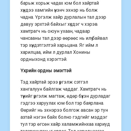
барьж хорьж чадах юм бол хайртай
хүндээ хамгийн үнэнч эхнэр нь болж
чадна. Үргэлж хайр дурлалын тал дээр
давуу эрхтэй байхыг хүсдэг ч хэрэв
хамтрагч нь оюун ухаан, чадвар
чансааны тал дээр өөрөөс нь илүү байвал
тэр хүндэтгэлтэй харьцана. Яг ийм л
харилцаа, ийм л дурлал Хонины
ордныхонд хэрэгтэй.
Үхрийн ордны эмэгтэй
Тэд хайртай эрээ үргэлж сэтгэл
хангалуун байлгаж чаддаг. Хамтрагч нь
түүнийг үргэлж магтаж, өдөр бүхэн дурладаг
гэдгээ харуулах юм бол тэр баярлана.
Өөрийг нь эхнэрээ болгож авсан эр тун
азтай нэгэн байх болно гэдгийг мэддэг
тул тэр өгсөн хайр халамжийнхаа хариуд