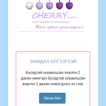
ЗАХИДАЛ ИЛГЭЭРЭЭЙ
Бусадтай хуваалцсан зовлон 2
дахин нимгэрч бусадтай хуваалцсан
жаргал 2 дахин нэмэгдэнэ ээ гэж.
Захиа бич