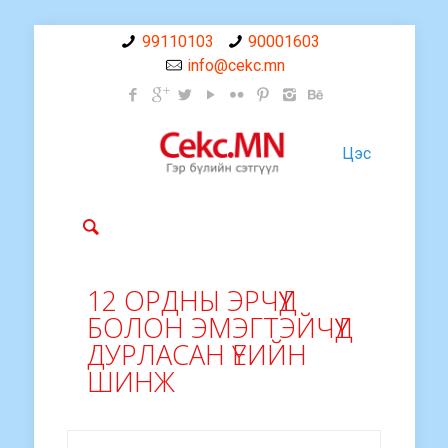
99110103
90001603
info@cekc.mn
Цэс
12 ОРДНЫ ЭРЧҮҮД
БОЛОН ЭМЭГТЭЙЧҮҮД
ДУРЛАСАН ҮЕИЙН
ШИНЖ