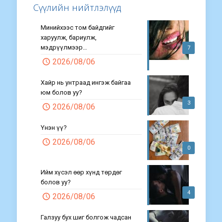
Сүүлийн нийтлэлүүд
Минийхээс том байдгийг
харуулж, бариулж,
мэдрүүлмээр…
7
2026/08/06
Хайр нь унтраад ингэж байгаа
юм болов уу?
3
2026/08/06
Үнэн үү?
2026/08/06
0
Ийм хүсэл өөр хүнд төрдөг
болов уу?
4
2026/08/06
Галзуу бух шиг болгож чадсан