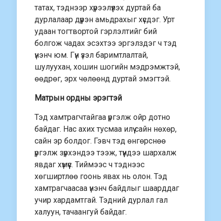
татах, тэднээр хүрээлүүлэх дуртай ба
дурлалаар дүүрэн амьдрахыг хүсдэг. Урт
удаан тогтвортой гэрлэлтийг бий
болгож чадах эсэхтээ эргэлздэг ч тэд
үнэнч юм. Гүн үзэл баримтлалтай,
шулуухан, хошин шогийн мэдрэмжтэй,
өөдрөг, эрх чөлөөнд дуртай эмэгтэй.
Матрын ордны эрэгтэй
Тэд хамтрагчтайгаа үргэлж ойр дотно
байдаг. Нас ахих тусмаа илүү сайн нөхөр,
сайн эр болдог. Гэвч тэд өнгөрснөө
үргэлж зүрхэндээ тээж, түүндээ шархалж
явдаг хүмүүс. Тиймээс ч тэднээс
хөгширтлөө гоонь явах нь олон. Тэд
хамтрагчаасаа үнэнч байдлыг шаарддаг
учир хардамтгай. Тэдний дурлал гал
халуун, тачаангуй байдаг.