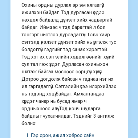
Охины ордны дурлал эр эм ялгаагүй
ижилхэн байдаг. Тэд дурласан үедээ
нөхцөл байдалд дүгнэлт хийх чадвартай
байдаг. Иймээс ч тэд барагтай л бол
тэнгэрт нистлээ дурладаггүй. Гэвч хайр
сэтгэлд үнэлэлт дүгнэлт хийх нь үргэлж тус
болдоггүй гэдгийг тэд санах хэрэгтэй.
Тэд хэт их сэтгэлийн хөдөлгөөнийг хүний
сул тал гэж үздэг. Дурласан охиныхон
шатаж байгаа мөснөөс өөрцгүй хүмүүс.
Дотроо догдолж байсан ч гаднаа нэг их
ил гаргадаггүй. Сэтгэлийн үгээ илэрхийлэх
нь тэдэнд хэцүү байдаг. Амлалтандаа
хүрдэг чанар нь бусад ямар ч
ордныхноос илүү. Тэд үнэнч шударга
байдлыг чухалчилдаг. Тэднийг 3 ангилж
болно:
Гэр орон, ажил хоёроо сайн