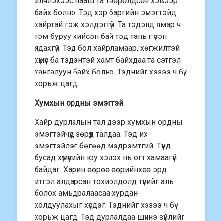
илчлэхээс нааш та төөрөлдсөн хэвээр
байх болно. Тэд хэр баргийн эмэгтэйд
хайртай гэж хэлдэггүй. Та тэдэнд ямар ч
гэм буруу хийсэн бай тэд таныг үзэн
ядахгүй. Тэд бол хайрламаар, хөгжилтэй
хүмүүс ба тэдэнтэй хамт байхдаа та сэтгэл
хангалуун байх болно. Тэднийг хэзээ ч бүү
хорьж цагд.
Хумхын ордны эмэгтэй
Хайр дурлалын тал дээр хумхын ордны
эмэгтэйчүүд зөрүүд талдаа. Тэд их
эмэгтэйлэг бөгөөд мэдрэмтгий. Түүнд
бусад хүмүүсийн юу хэлэх нь огт хамаагүй
байдаг. Харин өөрөө өөрийнхөө эрд
итгэл алдарсан тохиолдолд түүнийг аль
болох амьдралаасаа хурдан
холдуулахыг хүсдэг. Тэднийг хэзээ ч бүү
хорьж цагд. Тэд дурлалдаа шинэ зүйлийг