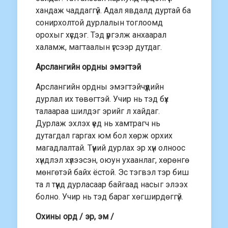
хандаж чаддаггүй. Адал явдалд дуртай ба
сонирхолтой дурлалын тоглоомд
орохыг хүсдэг. Тэд үргэлж анхаарал
халамж, магтаалын үгсээр дутдаг.
Арслангийн ордны эмэгтэй
Арслангийн ордны эмэгтэйчүүдийн
дурлал их төвөгтэй. Учир нь тэд бүх
талаараа шилдэг эрийг л хайдаг.
Дурлаж эхлэх үед нь хамтрагч нь
дутагдал гаргах юм бол хөрж орхих
магадлалтай. Түүний дурлах эр хүн олноос
хүндлэл хүлээсэн, оюун ухаанлаг, хөрөнгө
мөнгөтэй байх ёстой. Эс тэгвэл тэр биш
та л түүнд дурласаар байгаад насыг элээх
болно. Учир нь тэд бараг хөгширдөггүй.
Охины орд / эр, эм /