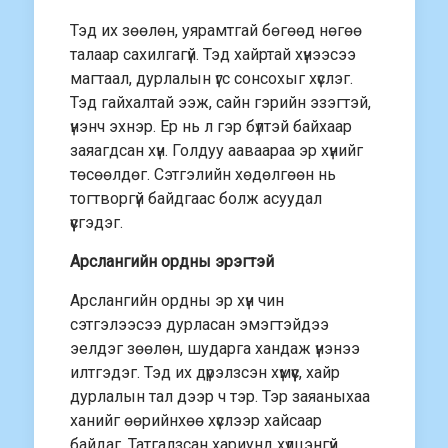
Тэд их зөөлөн, уярамтгай бөгөөд нөгөө
талаар сахилгагүй. Тэд хайртай хүнээсээ
магтаал, дурлалын үгс сонсохыг хүслэг.
Тэд гайхалтай ээж, сайн гэрийн эзэгтэй,
үнэнч эхнэр. Ер нь л гэр бүлтэй байхаар
заяагдсан хүн. Голдуу ааваараа эр хүнийг
төсөөлдөг. Сэтгэлийн хөдөлгөөн нь
тогтворгүй байдгаас болж асуудал
үүсгэдэг.
Арслангийн ордны эрэгтэй
Арслангийн ордны эр хүн чин
сэтгэлээсээ дурласан эмэгтэйдээ
эелдэг зөөлөн, шударга хандаж үнэнээ
илтгэдэг. Тэд их дүрэлзсэн хүмүүс, хайр
дурлалын тал дээр ч тэр. Тэр заяаныхаа
ханийг өөрийнхөө хүслээр хайсаар
байдаг. Татгалзсан хариунд хүлцэнгүй