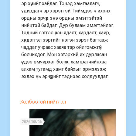
эр хүнийг хайдаг. Тэнэд хамгаалагч,
удирдагч эр хэрэгтэй. Тиймдээ ч ихэнх
ордны эрчүүд энэ ордны эмэгтэйтэй
нийцтэй байдаг. Дур булаам эмэгтэйлэг.
Тэдний сэтгэл үзэн ядалт, хардалт, хайр,
хүндэтгэл зэргийг нэгэн зэрэг багтааж
чаддаг учраас хааяа тэр ойлгомжгүй
болчихдог. Мөн хэтэрхий их дурласан
үедээ өмчирхөг болж, хамтрагчийнхаа
алхам тутамд хамт байхыг эрмэлзэж
эхлэх нь эрчүүдийг тэднээс холдуулдаг.
Холбоотой нийтлэл
2026/08/06