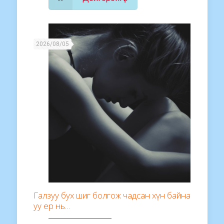
2026/08/05
Галзуу бух шиг болгож чадсан хүн байна
уу ер нь…