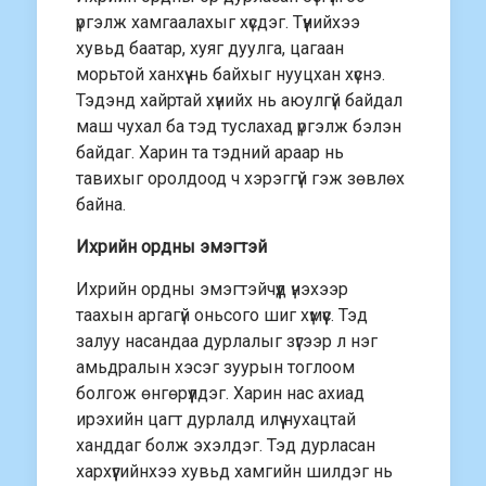
үргэлж хамгаалахыг хүсдэг. Түүнийхээ
хувьд баатар, хуяг дуулга, цагаан
морьтой ханхүү нь байхыг нууцхан хүснэ.
Тэдэнд хайртай хүнийх нь аюулгүй байдал
маш чухал ба тэд туслахад үргэлж бэлэн
байдаг. Харин та тэдний араар нь
тавихыг оролдоод ч хэрэггүй гэж зөвлөх
байна.
Ихрийн ордны эмэгтэй
Ихрийн ордны эмэгтэйчүүд үнэхээр
таахын аргагүй оньсого шиг хүмүүс. Тэд
залуу насандаа дурлалыг зүгээр л нэг
амьдралын хэсэг зуурын тоглоом
болгож өнгөрүүлдэг. Харин нас ахиад
ирэхийн цагт дурлалд илүү нухацтай
ханддаг болж эхэлдэг. Тэд дурласан
хархүүгийнхээ хувьд хамгийн шилдэг нь