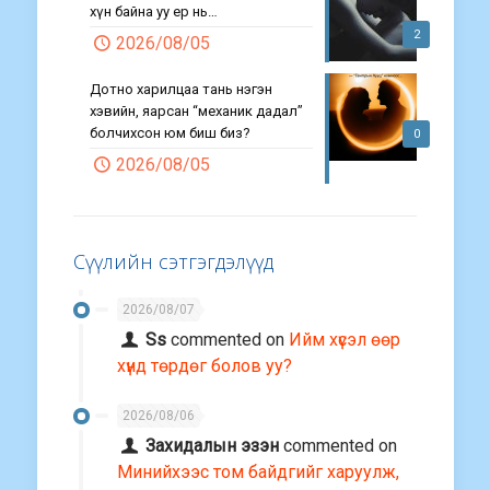
хүн байна уу ер нь…
2
2026/08/05
Дотно харилцаа тань нэгэн
хэвийн, яарсан “механик дадал”
болчихсон юм биш биз?
0
2026/08/05
Сүүлийн сэтгэгдэлүүд
2026/08/07
Ss
commented on
Ийм хүсэл өөр
хүнд төрдөг болов уу?
2026/08/06
Захидалын эзэн
commented on
Минийхээс том байдгийг харуулж,