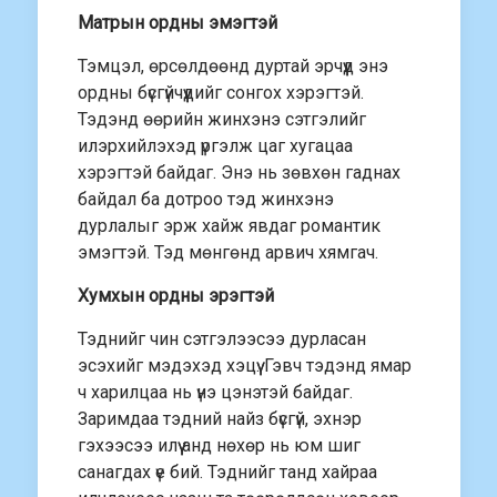
Матрын ордны эмэгтэй
Тэмцэл, өрсөлдөөнд дуртай эрчүүд энэ
ордны бүсгүйчүүдийг сонгох хэрэгтэй.
Тэдэнд өөрийн жинхэнэ сэтгэлийг
илэрхийлэхэд үргэлж цаг хугацаа
хэрэгтэй байдаг. Энэ нь зөвхөн гаднах
байдал ба дотроо тэд жинхэнэ
дурлалыг эрж хайж явдаг романтик
эмэгтэй. Тэд мөнгөнд арвич хямгач.
Хумхын ордны эрэгтэй
Тэднийг чин сэтгэлээсээ дурласан
эсэхийг мэдэхэд хэцүү. Гэвч тэдэнд ямар
ч харилцаа нь үнэ цэнэтэй байдаг.
Заримдаа тэдний найз бүсгүй, эхнэр
гэхээсээ илүү анд нөхөр нь юм шиг
санагдах үе бий. Тэднийг танд хайраа