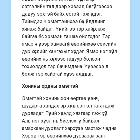
сэтгэлийн тал дээр хэзээд бүсгүйгээсээ
давуу эрхтэй байх ёстой гэж үздэг.
Тиймдээ ч эмэгтэйнхээ бүх үйлдлийг
хянаж байдаг. Үүнийгээ тэр хайрлаж
байгаа ёс хэмээн ташаа ойлгодог. Тэр
ямар ч үнээр хамаагүй өөрийнхөө сексийн
дур хүслийг хангахыг хүсдэг. Ямар нэг зүйл
өөрийнх нь хүслээс гадуур болсон
тохиолдод тэр бачимдана. Үүнээсээ л
болж тэр хайртай хүнээ алддаг.
Хонины ордны эмэгтэй
Эмэгтэй хониныхон өөртөө үнэнч,
шударга хандах эр хүнд сэтгэл татагдаж
дурладаг. Түүний хүсэлд хязгаар гэж үгүй.
Аль нэг хүсэл нь биелэхгүй байвал
амархаан дурлалт хархүүгээ мартаж чадна.
Хэрэв тэр өөрийнхөө дураараа занг