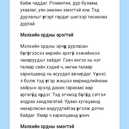
байж чаддаг. Романтик, дур булаам,
ухаалаг, уян зөөлөн эмэгтэй юм. Тэд
дурлалыг үлгэрт гардаг шигээр төсөөлөх
дуртай.
Мэлхийн ордны эрэгтэй
Мэлхийн ордны эрчүүд дурласан
бүсгүйгээсээ өөрийн эрхгүй ээжийнхээ
чанаруудыг хайдаг. Гэвч ингэх нь нэг
талаар сайн хэдий ч, нөгөө талаар
харилцаанд нь асуудал авчирдаг. Үүнээс
л болж тэд үлгэр жишээ мөрөөдлийнхөө
хайрын эрэлд дахин гарахаас өөр
аргагүйд хүрдэг. Тэд эгчмэд бүсгүйд сэтгэл
алдрах хандлагатай. Удаан хугацаанд
нөхөрлөсөн андуудтайгаа үргэлж дотно
байдаг. Ямар ч харилцаанд үнэнч.
Мэлхийн ордны эмэгтэй