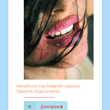
Минийхээс том байдгийг харуулж,
бариулж, мэдрүүлмээр…
Дэлгэрэнгүй