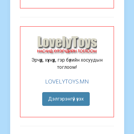
Эрчүүд, хүүхнүүд, гэр бүлийн хосуудын
тоглоом!
LOVELYTOYS.MN
Дэлгэрэнгүй үзэх