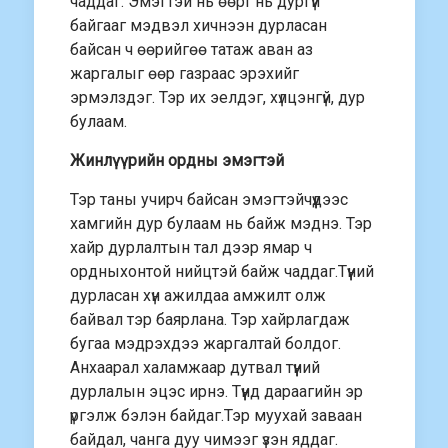
чаддаг. Эмэгтэй нь өөрт нь дургүй
байгааг мэдвэл хичнээн дурласан
байсан ч өөрийгөө татаж аван аз
жаргалыг өөр газраас эрэхийг
эрмэлздэг. Тэр их эелдэг, хүлцэнгүй, дур
булаам.
Жинлүүрийн ордны эмэгтэй
Тэр таны учирч байсан эмэгтэйчүүдээс
хамгийн дур булаам нь байж мэднэ. Тэр
хайр дурлалтын тал дээр ямар ч
ордныхонтой нийцтэй байж чаддаг.Түүний
дурласан хүн ажилдаа амжилт олж
байвал тэр баярлана. Тэр хайрлагдаж
бугаа мэдрэхдээ жаргалтай болдог.
Анхаарал халамжаар дутвал түүний
дурлалын эцэс ирнэ. Түүнд дараагийн эр
үргэлж бэлэн байдаг.Тэр муухай заваан
байдал, чанга дуу чимээг үзэн яддаг.