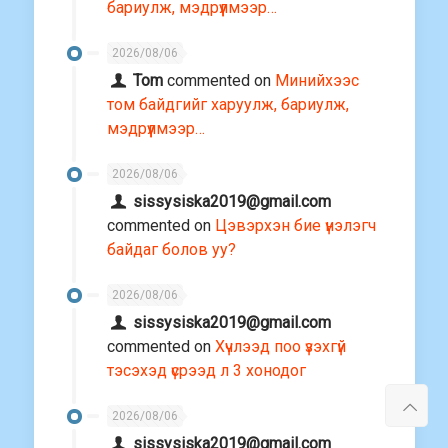
бариулж, мэдрүүлмээр…
2026/08/06
Tom
commented on
Минийхээс
том байдгийг харуулж, бариулж,
мэдрүүлмээр…
2026/08/06
sissysiska2019@gmail.com
commented on
Цэвэрхэн бие үнэлэгч
байдаг болов уу?
2026/08/06
sissysiska2019@gmail.com
commented on
Хүчлээд поо үзэхгүй
тэсэхэд үсрээд л 3 хонодог
2026/08/06
sissysiska2019@gmail.com