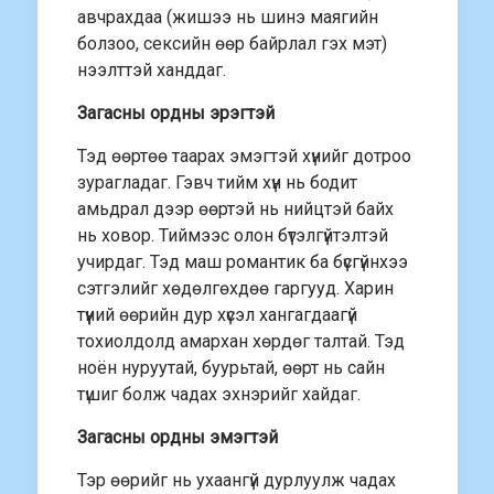
авчрахдаа (жишээ нь шинэ маягийн
болзоо, сексийн өөр байрлал гэх мэт)
нээлттэй ханддаг.
Загасны ордны эрэгтэй
Тэд өөртөө таарах эмэгтэй хүнийг дотроо
зурагладаг. Гэвч тийм хүн нь бодит
амьдрал дээр өөртэй нь нийцтэй байх
нь ховор. Тиймээс олон бүтэлгүйтэлтэй
учирдаг. Тэд маш романтик ба бүсгүйнхээ
сэтгэлийг хөдөлгөхдөө гаргууд. Харин
түүний өөрийн дур хүсэл хангагдаагүй
тохиолдолд амархан хөрдөг талтай. Тэд
ноён нуруутай, буурьтай, өөрт нь сайн
түшиг болж чадах эхнэрийг хайдаг.
Загасны ордны эмэгтэй
Тэр өөрийг нь ухаангүй дурлуулж чадах