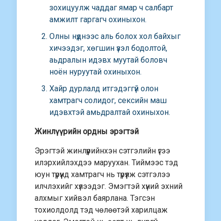
зохицуулж чаддаг ямар ч салбарт
амжилт гаргагч охиныхон.
Олны нүднээс аль болох хол байхыг
хичээдэг, хөгшин үзэл бодолтой,
аьдралын идэвх муутай боловч
ноён нуруутай охиныхон.
Хайр дурлалд итгэдэггүй олон
хамтрагч солидог, сексийн маш
идэвхтэй амьдралтай охиныхон.
Жинлүүрийн ордны эрэгтэй
Эрэгтэй жинлүүрийнхэн сэтгэлийн үгээ
илэрхийлэхдээ маруухан. Тиймээс тэд
юун түрүүнд хамтрагч нь түрүүлж сэтгэлээ
илчлэхийг хүлээдэг. Эмэгтэй хүний эхний
алхмыг хийвэл баярлана. Тэгсэн
тохиолдолд тэд чөлөөтэй харилцаж