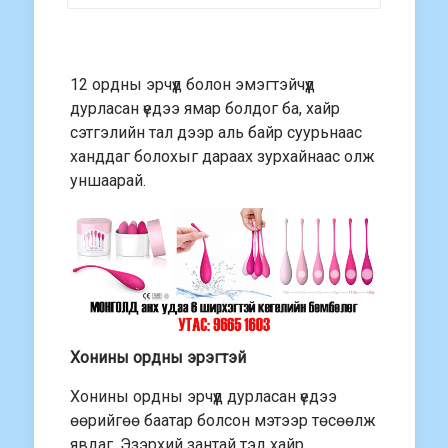
12 ордны эрчүүд болон эмэгтэйчүүд
дурласан үедээ ямар болдог ба, хайр
сэтгэлийн тал дээр аль байр суурьнаас
ханддаг болохыг дараах зурхайнаас олж
уншаарай.
Хонины ордны эрэгтэй
Хонины ордны эрчүүд дурласан үедээ
өөрийгөө баатар болсон мэтээр төсөөлж
явдаг. Эзэрхий зантай тэд хайр