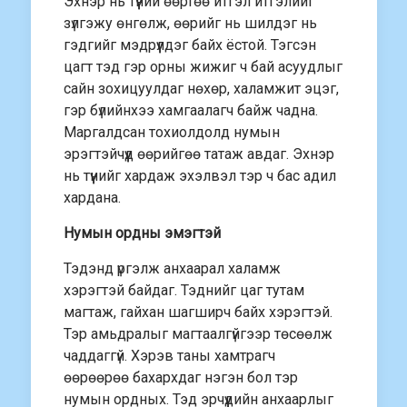
Эхнэр нь түүний өөртөө итгэл итгэлийг
зүлгэжу өнгөлж, өөрийг нь шилдэг нь
гэдгийг мэдрүүлдэг байх ёстой. Тэгсэн
цагт тэд гэр орны жижиг ч бай асуудлыг
сайн зохицуулдаг нөхөр, халамжит эцэг,
гэр бүлийнхээ хамгаалагч байж чадна.
Маргалдсан тохиолдолд нумын
эрэгтэйчүүд өөрийгөө татаж авдаг. Эхнэр
нь түүнийг хардаж эхэлвэл тэр ч бас адил
хардана.
Нумын ордны эмэгтэй
Тэдэнд үргэлж анхаарал халамж
хэрэгтэй байдаг. Тэднийг цаг тутам
магтаж, гайхан шагширч байх хэрэгтэй.
Тэр амьдралыг магтаалгүйгээр төсөөлж
чаддаггүй. Хэрэв таны хамтрагч
өөрөөрөө бахархдаг нэгэн бол тэр
нумын ордных. Тэд эрчүүдийн анхаарлыг