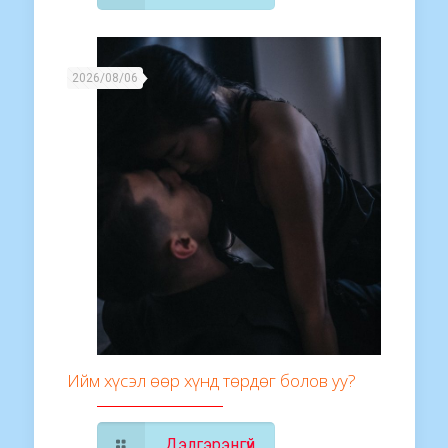
2026/08/06
Ийм хүсэл өөр хүнд төрдөг болов уу?
Дэлгэрэнгүй