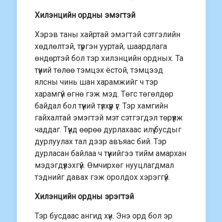
Хилэнцийн ордны эмэгтэй
Хэрэв таны хайртай эмэгтэй сэтгэлийн
хөдлөлтэй, түргэн ууртай, шаардлага
өндөртэй бол тэр хилэнцийн ордных. Та
түүний төлөө тэмцэх ёстой, тэмцээд
ялсны чинь шан харамжийг ч тэр
харамгүй өгнө гэж мэд. Төгс төгөлдөр
байдал бол түүний түлхүүр үг. Тэр хамгийн
гайхалтай эмэгтэй мэт сэтгэгдэл төрүүлж
чаддаг. Түүнд өөрөө дурлахаас илүү бусдыг
дурлуулах тал дээр авъяас бий. Тэр
дурласан байлаа ч түүнийгээ тийм амархан
мэдэгдүүлэхгүй. Өмчирхөг нууцлагдмал
тэднийг давах гэж оролдох хэрэггүй.
Хилэнцийн ордны эрэгтэй
Тэр бусдаас ангид хүн. Энэ орд бол эр