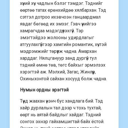
хүний хүч чадлын бэлэг тэмдэг. Тэднийг
өөртөө татах ерөнхийдөө хялбархан. Тэд
сэтгэл дотроо ихэвчоэн ганцаардмал
явдаг бөгөөд их эмзэг. Гэвч үүнийгээ
хамрагчдаа мэдэгдүүлэхгүй. Тэр
эмэгтэйдээ жолооны удирдлагыг
атгуулахгүйгээр хамгийн романтик, хүчтэй
мэдрэмжийг төрүүлж чадна. Амархан
харддаг. Нялцгануур занд дургүй тул
тэдний өмнө төв, төгс байхыг эрмэлзэх
хэрэгтэй аж. Мэлхий, Загас, Жинлүүр,
Охиныхонтой сайхан хосууд болж чадна.
Нумын ордны эрэгтэй
Түүнд жаахан үнэнч бус хандлага бий. Тэд
хайр дурлалын тал дээр ч тохь тухтай,
өөрт нь аятай байдлыг хайдаг. Тэдний
сонгох эхнэр гайхамшигтай байх ёстой.