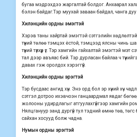
бугаа мэдрэхдээ жаргалтай болдог. Анхаарал халам
бэлэн байдаг.Тэр муухай заваан байдал, чанга дуу 
Хилэнцийн ордны эмэгтэй
Хэрэв таны хайртай эмэгтэй сэтгэлийн хөдлөлтэй,
түүний төлөө тэмцэх ёстой, тэмцээд ялсны чинь ша
түүний түлхүүр үг. Тэр хамгийн гайхалтай эмэгтэй мэт 
тал дээр авъяас бий. Тэр дурласан байлаа ч түүний
давах гэж оролдох хэрэггүй.
Хилэнцийн ордны эрэгтэй
Тэр бусдаас ангид хүн. Энэ орд бол эр хүний хүч ч
сэтгэл дотроо ихэвчоэн ганцаардмал явдаг бөгөөд 
жолооны удирдлагыг атгуулахгүйгээр хамгийн рома
Нялцгануур занд дургүй тул тэдний өмнө төв, төгс
сайхан хосууд болж чадна.
Нумын ордны эрэгтэй