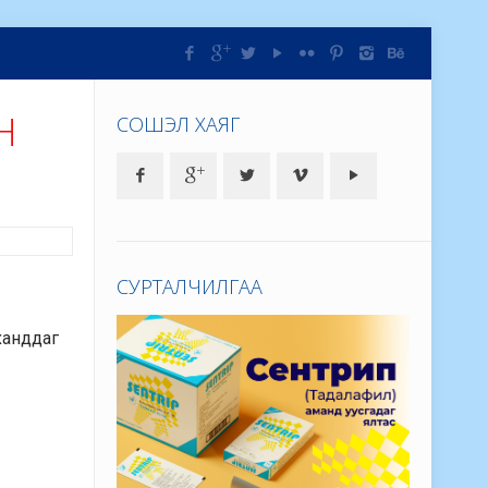
Н
СОШЭЛ ХАЯГ
СУРТАЛЧИЛГАА
 ханддаг