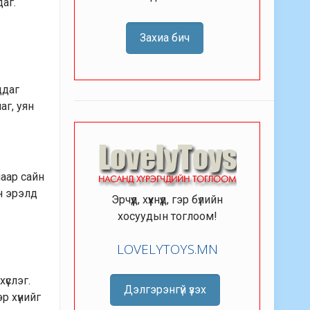
даг.
Захиа бич
ддаг
аг, уян
лаар сайн
н эрэлд
Эрчүүд, хүүхнүүд, гэр бүлийн
хосуудын тоглоом!
LOVELYTOYS.MN
үслэг.
Дэлгэрэнгүй үзэх
эр хүнийг