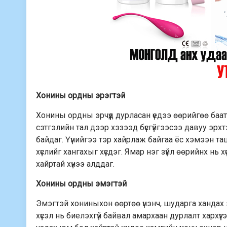
Хонины ордны эрэгтэй
Хонины ордны эрчүүд дурласан үедээ өөрийгөө баа
сэтгэлийн тал дээр хэзээд бүсгүйгээсээ давуу эрхт
байдаг. Үүнийгээ тэр хайрлаж байгаа ёс хэмээн та
хүслийг хангахыг хүсдэг. Ямар нэг зүйл өөрийнх нь
хайртай хүнээ алддаг.
Хонины ордны эмэгтэй
Эмэгтэй хониныхон өөртөө үнэнч, шударга хандах эр 
хүсэл нь биелэхгүй байвал амархаан дурлалт хархү