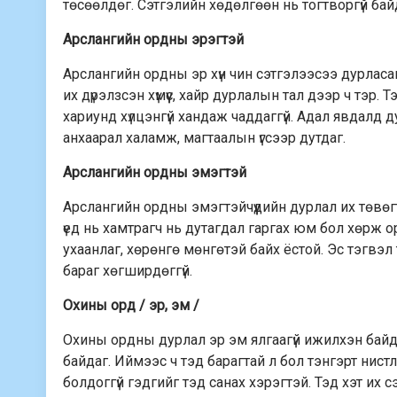
төсөөлдөг. Сэтгэлийн хөдөлгөөн нь тогтворгүй байд
Арслангийн ордны эрэгтэй
Арслангийн ордны эр хүн чин сэтгэлээсээ дурласа
их дүрэлзсэн хүмүүс, хайр дурлалын тал дээр ч тэр.
хариунд хүлцэнгүй хандаж чаддаггүй. Адал явдалд 
анхаарал халамж, магтаалын үгсээр дутдаг.
Арслангийн ордны эмэгтэй
Арслангийн ордны эмэгтэйчүүдийн дурлал их төвөгт
үед нь хамтрагч нь дутагдал гаргах юм бол хөрж ор
ухаанлаг, хөрөнгө мөнгөтэй байх ёстой. Эс тэгвэл 
бараг хөгширдөггүй.
Охины орд / эр, эм /
Охины ордны дурлал эр эм ялгаагүй ижилхэн байда
байдаг. Иймээс ч тэд барагтай л бол тэнгэрт нистлэ
болдоггүй гэдгийг тэд санах хэрэгтэй. Тэд хэт их 