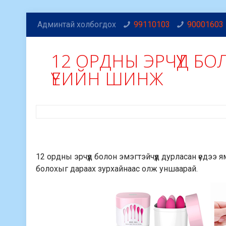
Админтай холбогдох
99110103
90001603
12 ОРДНЫ ЭРЧҮҮД Б
ҮЕИЙН ШИНЖ
12 ордны эрчүүд болон эмэгтэйчүүд дурласан үедээ 
болохыг дараах зурхайнаас олж уншаарай.