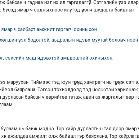
лж байсан ч гаднаа нэг их ил гаргадаггүй. Сэтгэлийн үгээ илэ
нь бусад ямар ч ордныхноос илүү. Тэд үнэнч шударга байдлыг
 ямар ч салбарт амжилт гаргагч охиныхон.
 хөгшин үзэл бодолтой, аьдралын идэвх муутай боловч ноён
дог, сексийн маш идэвхтэй амьдралтай охиныхон.
 маруухан. Тиймээс тэд юун түрүүнд хамтрагч нь түрүүлж сэтг
хийвэл баярлана. Тэгсэн тохиолдолд тэд чөлөөтэй харилцаж 
н дурласан байсан ч өөрийгөө татаж аван аз жаргалыг өөр г
улаам.
р булаам нь байж мэднэ. Тэр хайр дурлалтын тал дээр ямар 
 хүн ажилдаа амжилт олж байвал тэр баярлана. Тэр хайрлаг