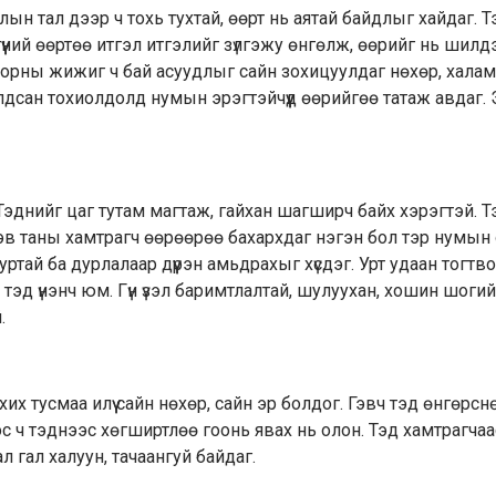
алын тал дээр ч тохь тухтай, өөрт нь аятай байдлыг хайдаг. 
үүний өөртөө итгэл итгэлийг зүлгэжу өнгөлж, өөрийг нь шилд
эр орны жижиг ч бай асуудлыг сайн зохицуулдаг нөхөр, хала
алдсан тохиолдолд нумын эрэгтэйчүүд өөрийгөө татаж авдаг.
Тэднийг цаг тутам магтаж, гайхан шагширч байх хэрэгтэй. Т
рэв таны хамтрагч өөрөөрөө бахархдаг нэгэн бол тэр нумын
 дуртай ба дурлалаар дүүрэн амьдрахыг хүсдэг. Урт удаан тогтв
тэд үнэнч юм. Гүн үзэл баримтлалтай, шулуухан, хошин шоги
.
их тусмаа илүү сайн нөхөр, сайн эр болдог. Гэвч тэд өнгөрсн
ээс ч тэднээс хөгширтлөө гоонь явах нь олон. Тэд хамтрагчаа
 гал халуун, тачаангуй байдаг.