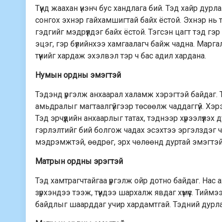
Түүнд жаахан үнэнч бус хандлага бий. Тэд хайр дурл
сонгох эхнэр гайхамшигтай байх ёстой. Эхнэр нь т
гэдгийг мэдрүүлдэг байх ёстой. Тэгсэн цагт тэд г
эцэг, гэр бүлийнхээ хамгаалагч байж чадна. Марг
түүнийг хардаж эхэлвэл тэр ч бас адил хардана.
Нумын ордны эмэгтэй
Тэдэнд үргэлж анхаарал халамж хэрэгтэй байдаг. 
амьдралыг магтаалгүйгээр төсөөлж чаддаггүй. Хэ
Тэд эрчүүдийн анхаарлыг татах, тэднээр хүрээлүүлэх
гэрлэлтийг бий болгож чадах эсэхтээ эргэлздэг ч 
мэдрэмжтэй, өөдрөг, эрх чөлөөнд дуртай эмэгтэй
Матрын ордны эрэгтэй
Тэд хамтрагчтайгаа үргэлж ойр дотно байдаг. Нас ах
зүрхэндээ тээж, түүндээ шархалж явдаг хүмүүс. Тийм
байдлыг шаарддаг учир хардамтгай. Тэдний дурлал