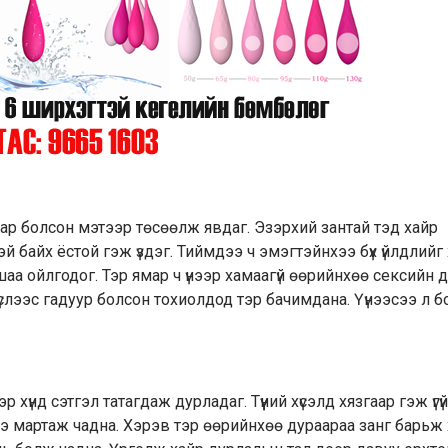
тар болсон мэтээр төсөөлж явдаг. Эзэрхий зантай тэд хайр
эй байх ёстой гэж үздэг. Тиймдээ ч эмэгтэйнхээ бүх үйлдлийг
шаа ойлгодог. Тэр ямар ч үнээр хамаагүй өөрийнхөө сексийн 
 хүслээс гадуур болсон тохиолдод тэр бачимдана. Үүнээсээ л 
хүнд сэтгэл татагдаж дурладаг. Түүний хүсэлд хязгаар гэж үгүй
үгээ мартаж чадна. Хэрэв тэр өөрийнхөө дураараа занг барь