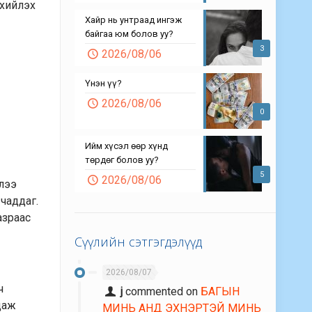
рхийлэх
Хайр нь унтраад ингэж
байгаа юм болов уу?
3
2026/08/06
Үнэн үү?
2026/08/06
0
Ийм хүсэл өөр хүнд
төрдөг болов уу?
5
2026/08/06
элээ
чаддаг.
азраас
Сүүлийн сэтгэгдэлүүд
2026/08/07
ч
j
commented on
БАГЫН
даж
МИНЬ АНД ЭХНЭРТЭЙ МИНЬ