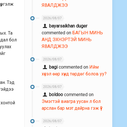
 үргэлж
ЯВАЛДЖЭЭ
2026/08/07
bayarsaikhan duger
commented on
БАГЫН МИНЬ
ых. Та
АНД ЭХНЭРТЭЙ МИНЬ
йдал бол
ЯВАЛДЖЭЭ
луулах
ийг
2026/08/07
bagi
commented on
Ийм
хүсэл өөр хүнд төрдөг болов уу?
ан. Тэд
2026/08/07
гтэйдээ
boldoo
commented on
Эмэгтэй виагра уусан л бол
ыхонтой
арслан бар мэт дайрна гэж үү?
2026/08/07