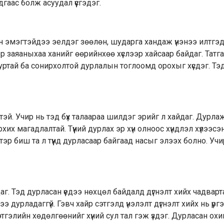
гаас болж асуудал үүсгэдэг.
н эмэгтэйдээ эелдэг зөөлөн, шударга хандаж үнэнээ илтгэд
 Тэр заяаныхаа ханийг өөрийнхөө хүслээр хайсаар байдаг. Татг
дуртай ба сонирхолтой дурлалын тоглоомд орохыг хүсдэг. Тэд
эй. Учир нь тэд бүх талаараа шилдэг эрийг л хайдаг. Дурла
хих магадлалтай. Түүний дурлах эр хүн олноос хүндлэл хүлээсэ
тэр биш та л түүнд дурласаар байгаад насыг элээх болно. Учи
г. Тэд дурласан үедээ нөхцөл байдалд дүгнэлт хийх чадварт
э дурладаггүй. Гэвч хайр сэтгэлд үнэлэлт дүгнэлт хийх нь үрг
сэтгэлийн хөдөлгөөнийг хүний сул тал гэж үздэг. Дурласан ох