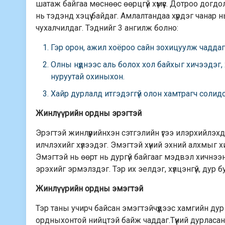
шатаж байгаа мөснөөс өөрцгүй хүмүүс. Дотроо догдо
нь тэдэнд хэцүү байдаг. Амлалтандаа хүрдэг чанар 
чухалчилдаг. Тэднийг 3 ангилж болно:
Гэр орон, ажил хоёроо сайн зохицуулж чаддаг
Олны нүднээс аль болох хол байхыг хичээдэг,
нуруутай охиныхон.
Хайр дурлалд итгэдэггүй олон хамтрагч соли
Жинлүүрийн ордны эрэгтэй
Эрэгтэй жинлүүрийнхэн сэтгэлийн үгээ илэрхийлэхдээ
илчлэхийг хүлээдэг. Эмэгтэй хүний эхний алхмыг 
Эмэгтэй нь өөрт нь дургүй байгааг мэдвэл хичнээ
эрэхийг эрмэлздэг. Тэр их эелдэг, хүлцэнгүй, дур б
Жинлүүрийн ордны эмэгтэй
Тэр таны учирч байсан эмэгтэйчүүдээс хамгийн ду
ордныхонтой нийцтэй байж чаддаг.Түүний дурласан