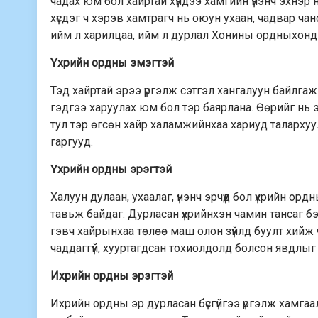
чадах юм бол хайртай хүндээ хамгийн үнэнч эхнэр
хүсдэг ч хэрэв хамтрагч нь оюун ухаан, чадвар чан
ийм л харилцаа, ийм л дурлал Хонины ордныхонд 
Үхрийн ордны эмэгтэй
Тэд хайртай эрээ үргэлж сэтгэл хангалуун байлгаж 
гэдгээ харуулах юм бол тэр баярлана. Өөрийг нь 
тул тэр өгсөн хайр халамжийнхаа хариуд талархуул
гаргууд.
Үхрийн ордны эрэгтэй
Халуун дулаан, ухаалаг, үнэнч эрчүүд бол үхрийн о
тавьж байдаг. Дурласан үхрийнхэн чамин тансаг бэл
гэвч хайрынхаа төлөө маш олон зүйлд буулт хийж 
чаддаггүй, хууртагдсан тохиолдолд болсон явдлыг х
Ихрийн ордны эрэгтэй
Ихрийн ордны эр дурласан бүсгүйгээ үргэлж хамгаала