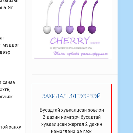
эй байхыг
на. Яг
аг
йг мэддэг
 дээр
э санаа
хгүй,
ЗАХИДАЛ ИЛГЭЭРЭЭЙ
тэвчиж
Бусадтай хуваалцсан зовлон
2 дахин нимгэрч бусадтай
хуваалцсан жаргал 2 дахин
ой ханхүү
нэмэгдэнэ ээ гэж.