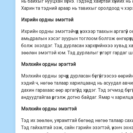
нь байхыг нууцхан хүснэ. Тэдэнд хайртай хүнийх нь
Харин та тэдний араар нь тавихыг оролдоод ч хэрэ
Ихрийн ордны эмэгтэй
Ихрийн ордны эмэгтэйчүүд үнэхээр таахын аргагүй он
амьдралын хэсэг зуурын тоглоом болгож өнгөрүүлдэ
болж эхэлдэг. Тэд дурласан хархүүгийнхээ хувьд х
зөөлөн эмэгтэй юм. Тэд дурлалыг үлгэрт гардаг ш
Мэлхийн ордны эрэгтэй
Мэлхийн ордны эрчүүд дурласан бүсгүйгээсээ өөрий
хэдий ч, нөгөө талаар харилцаанд нь асуудал авч
дахин гарахаас өөр аргагүйд хүрдэг. Тэд эгчмэд бү
андуудтайгаа үргэлж дотно байдаг. Ямар ч харилцаа
Мэлхийн ордны эмэгтэй
Тэд их зөөлөн, уярамтгай бөгөөд нөгөө талаар сахил
Тэд гайхалтай ээж, сайн гэрийн эзэгтэй, үнэнч эхнэр