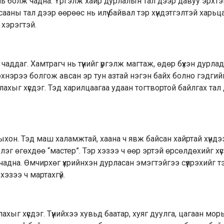
 нь болж чадна. Үргэлж хайр дурлалын тал дээр давуу эрхт
сааны тал дээр өөрөөс нь илүү байвал тэр хүндэтгэлтэй харьца
хэрэгтэй.
чаддаг. Хамтрагч нь түүнийг үргэлж магтаж, өдөр бүхэн дурлад
эхнэрээ болгож авсан эр тун азтай нэгэн байх болно гэдги
ахыг хүсдэг. Тэд харилцаагаа удаан тогтвортой байлгах тал
рдныхон. Тэд маш халамжтай, хаана ч явж байсан хайртай хүндэ
эг өгөхдөө “мастер”. Тэр хэзээ ч өөр эртэй өрсөлдөхийг хүсэ
чадна. Өмчирхөг үхрийнхэн дурласан эмэгтэйгээ сүүлрэхийг 
эзээ ч мартахгүй.
хыг хүсдэг. Түүнийхээ хувьд баатар, хуяг дуулга, цагаан морьт