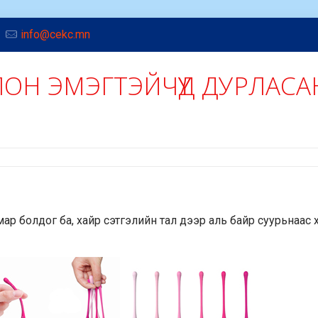
info@cekc.mn
ОЛОН ЭМЭГТЭЙЧҮҮД ДУРЛАСА
ямар болдог ба, хайр сэтгэлийн тал дээр аль байр суурьнаас