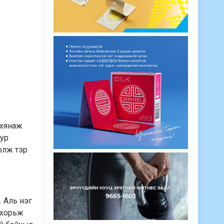
 хянаж
дур
болж тэр
. Аль нэг
ж хорьж