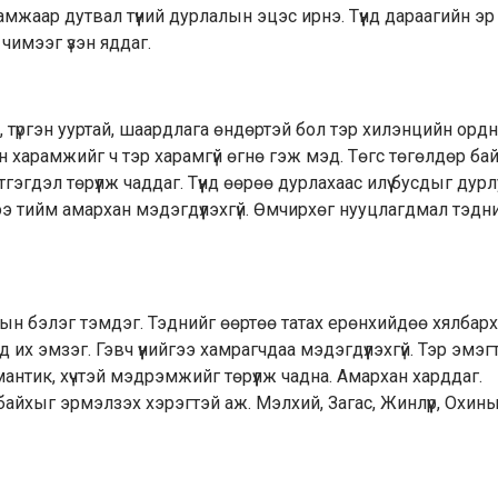
жаар дутвал түүний дурлалын эцэс ирнэ. Түүнд дараагийн эр
чимээг үзэн яддаг.
 түргэн ууртай, шаардлага өндөртэй бол тэр хилэнцийн ордн
н харамжийг ч тэр харамгүй өгнө гэж мэд. Төгс төгөлдөр ба
сэтгэгдэл төрүүлж чаддаг. Түүнд өөрөө дурлахаас илүү бусдыг дур
гээ тийм амархан мэдэгдүүлэхгүй. Өмчирхөг нууцлагдмал тэдн
адлын бэлэг тэмдэг. Тэднийг өөртөө татах ерөнхийдөө хялбарх
их эмзэг. Гэвч үүнийгээ хамрагчдаа мэдэгдүүлэхгүй. Тэр эмэ
нтик, хүчтэй мэдрэмжийг төрүүлж чадна. Амархан харддаг.
 байхыг эрмэлзэх хэрэгтэй аж. Мэлхий, Загас, Жинлүүр, Охин