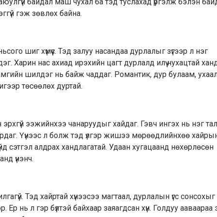
 аюулгүй байдал маш чухал ба тэд туслахад үргэлж бэлэн бай
ггүй гэж зөвлөх байна.
ьсого шиг хүмүүс. Тэд залуу насандаа дурлалыг зүгээр л нэг
г. Харин нас ахиад ирэхийн цагт дурлалд илүү нухацтай хан
амгийн шилдэг нь байж чаддаг. Романтик, дур булаам, ухаал
игээр төсөөлөх дуртай.
н эрхгүй ээжийнхээ чанаруудыг хайдаг. Гэвч ингэх нь нэг та
ирдаг. Үүнээс л болж тэд үлгэр жишээ мөрөөдлийнхөө хайры
сгүйд сэтгэл алдрах хандлагатай. Удаан хугацаанд нөхөрлөсөн
нд үнэнч.
гагүй. Тэд хайртай хүнээсээ магтаал, дурлалын үгс сонсохыг х
. Ер нь л гэр бүлтэй байхаар заяагдсан хүн. Голдуу ааваараа 