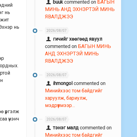
buuk
commented on
БАГЫН
Тэдний
МИНЬ АНД ЭХНЭРТЭЙ МИНЬ
эг нь
ЯВАЛДЖЭЭ
мжит
 Эхнэр нь
2026/08/07
гичийг хөөгөөд явуул
commented on
БАГЫН МИНЬ
АНД ЭХНЭРТЭЙ МИНЬ
эр
ЯВАЛДЖЭЭ
 ордных.
ортой
2026/08/07
йн
ihmongol
commented on
Минийхээс том байдгийг
харуулж, бариулж,
мэдрүүлмээр…
өө үргэлж
саа үнэнч
2026/08/07
тэнэг малд
commented on
Минийхээс том байдгийг