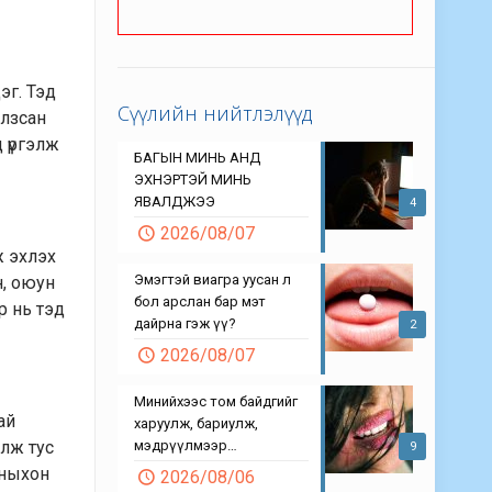
эг. Тэд
Сүүлийн нийтлэлүүд
алзсан
 үргэлж
БАГЫН МИНЬ АНД
ЭХНЭРТЭЙ МИНЬ
ЯВАЛДЖЭЭ
4
2026/08/07
ж эхлэх
Эмэгтэй виагра уусан л
н, оюун
бол арслан бар мэт
р нь тэд
дайрна гэж үү?
2
2026/08/07
Минийхээс том байдгийг
ай
харуулж, бариулж,
элж тус
мэдрүүлмээр…
9
иныхон
2026/08/06