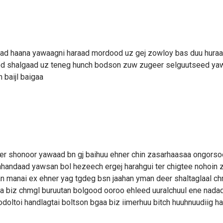
wiad haana yawaagni haraad mordood uz gej zowloy bas duu hura
ed shalgaad uz teneg hunch bodson zuw zugeer selguutseed yaw
 baijl baigaa
er shonoor yawaad bn gj baihuu ehner chin zasarhaasaa ongors
nhandaad yawsan bol hezeech ergej harahgui ter chigtee nohoin
n manai ex ehner yag tgdeg bsn jaahan yman deer shaltaglaal c
a biz chmgl buruutan bolgood ooroo ehleed uuralchuul ene nadad
oltoi handlagtai boltson bgaa biz iimerhuu bitch huuhnuudiig h