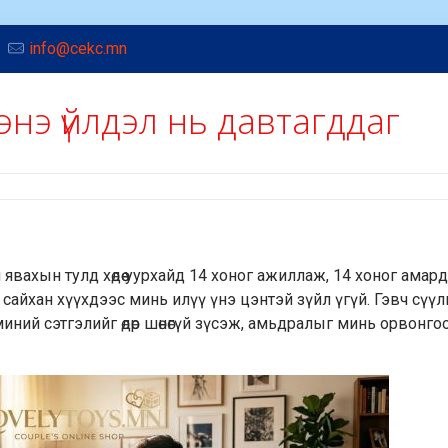
info@cekc.mn
энэ үйлдэл нь давтагддаг
ч явахын тулд хөдөө уурхайд 14 хоног ажиллаж, 14 хоног амар
 сайхан хүүхдээс минь илүү үнэ цэнтэй зүйл үгүй. Гэвч сүү
иний сэтгэлийг өдөр шөнөгүй зүсэж, амьдралыг минь орвонго