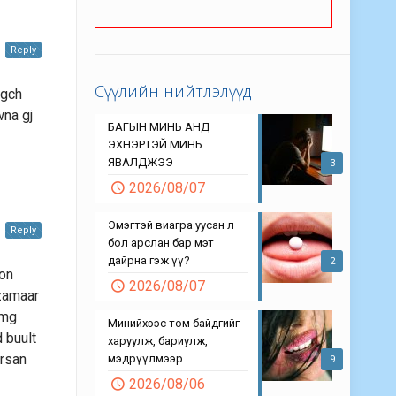
Reply
Сүүлийн нийтлэлүүд
agch
na gj
БАГЫН МИНЬ АНД
ЭХНЭРТЭЙ МИНЬ
ЯВАЛДЖЭЭ
3
2026/08/07
Эмэгтэй виагра уусан л
Reply
бол арслан бар мэт
дайрна гэж үү?
2
oon
2026/08/07
 zamaar
hmg
Минийхээс том байдгийг
 buult
харуулж, бариулж,
arsan
мэдрүүлмээр…
9
2026/08/06