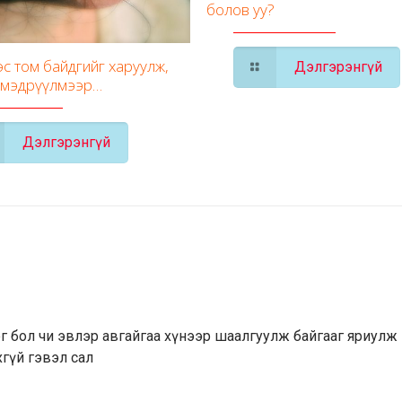
болов уу?
с том байдгийг харуулж,
Дэлгэрэнгүй
 мэдрүүлмээр…
Дэлгэрэнгүй
нэг бол чи эвлэр авгайгаа хүнээр шаалгуулж байгааг яриулж
хгүй гэвэл сал