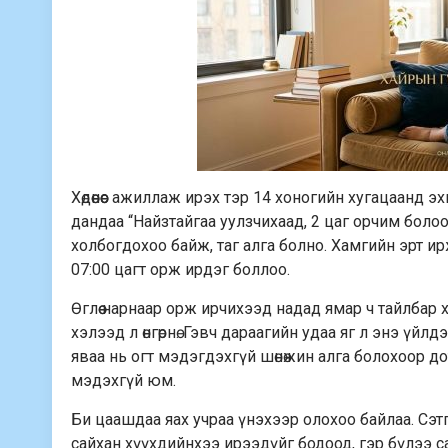
Хөдөөнөөс ажиллаж ирэх тэр 14 хоногийн хугацаанд 
дандаа “Найзтайгаа уулзчихаад, 2 цаг орчим болоо
холбогдохоо байж, таг алга болно. Хамгийн эрт ирж
07:00 цагт орж ирдэг боллоо.
Өглөө нарнаар орж ирчихээд надад ямар ч тайлбар 
хэлээд л өнгөрнө. Гэвч дараагийн удаа яг л энэ үйл
яваа нь огт мэдэгдэхгүй шөнөжин алга болохоор до
мэдэхгүй юм.
Би цаашдаа яах учраа үнэхээр олохоо байлаа. Сэт
сайхан хүүхдийнхээ ирээдүйг бодоод, гэр бүлээ с