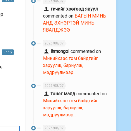
2026/08/07
гичийг хөөгөөд явуул
эр
commented on
БАГЫН МИНЬ
АНД ЭХНЭРТЭЙ МИНЬ
ЯВАЛДЖЭЭ
2026/08/07
ihmongol
commented on
Reply
Минийхээс том байдгийг
харуулж, бариулж,
e.
мэдрүүлмээр…
2026/08/07
тэнэг малд
commented on
Минийхээс том байдгийг
харуулж, бариулж,
мэдрүүлмээр…
2026/08/07