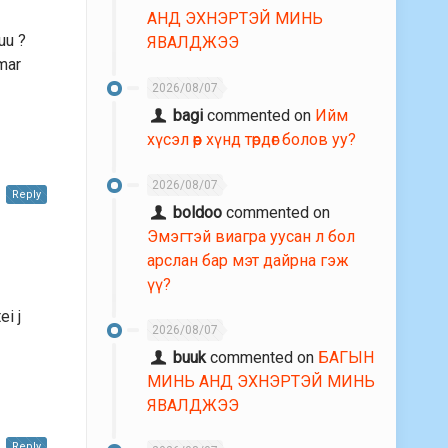
АНД ЭХНЭРТЭЙ МИНЬ
uu ?
ЯВАЛДЖЭЭ
mar
2026/08/07
bagi
commented on
Ийм
хүсэл өөр хүнд төрдөг болов уу?
2026/08/07
Reply
boldoo
commented on
Эмэгтэй виагра уусан л бол
арслан бар мэт дайрна гэж
үү?
ei j
2026/08/07
buuk
commented on
БАГЫН
МИНЬ АНД ЭХНЭРТЭЙ МИНЬ
ЯВАЛДЖЭЭ
Reply