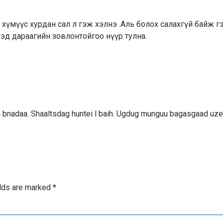
Энд хүмүүс хурдан сал л гэж хэлнэ .Аль болох салахгүй байж г
ээд дараагийн зовлонтойгоо нүүр тулна.
 bnadaa. Shaaltsdag huntei l baih. Ugdug munguu bagasgaad uze
elds are marked
*