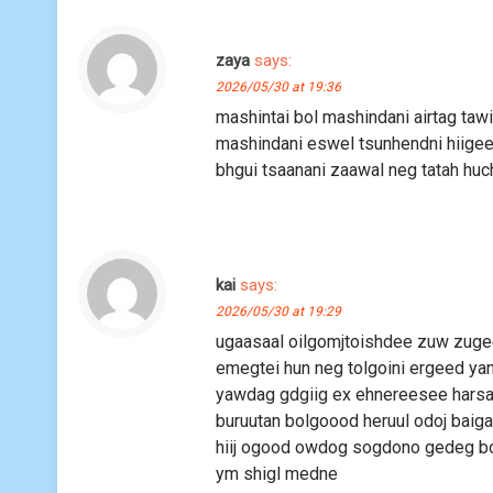
zaya
says:
2026/05/30 at 19:36
mashintai bol mashindani airtag ta
mashindani eswel tsunhendni hiige
bhgui tsaanani zaawal neg tatah huch
kai
says:
2026/05/30 at 19:29
ugaasaal oilgomjtoishdee zuw zuge
emegtei hun neg tolgoini ergeed ya
yawdag gdgiig ex ehnereesee harsa
buruutan bolgoood heruul odoj baiga
hiij ogood owdog sogdono gedeg bod
ym shigl medne