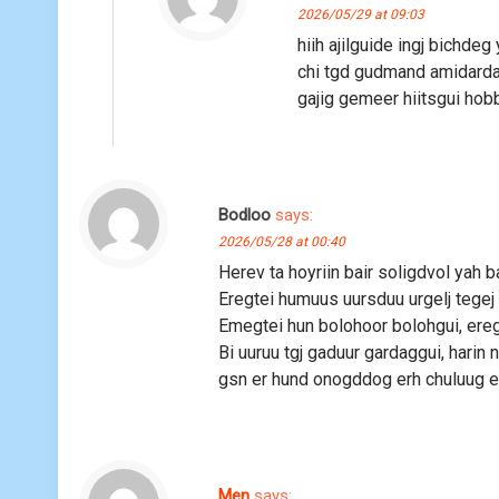
2026/05/29 at 09:03
hiih ajilguide ingj bichde
chi tgd gudmand amidarda
gajig gemeer hiitsgui hob
Bodloo
says:
2026/05/28 at 00:40
Herev ta hoyriin bair soligdvol yah 
Eregtei humuus uursduu urgelj tegej
Emegtei hun bolohoor bolohgui, ereg
Bi uuruu tgj gaduur gardaggui, harin
gsn er hund onogddog erh chuluug e
Меn
says: