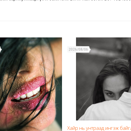
2026/08/06
Хайр нь унтраад ингэж бай