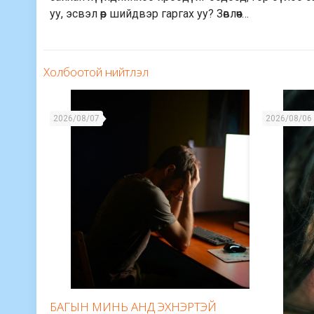
уу, эсвэл өөр шийдвэр гаргах уу? Зөвлөөч…
Холбоотой нийтлэл
2026/08/07
2026/08/06
БАГЫН МИНЬ АНД ЭХНЭРТЭЙ