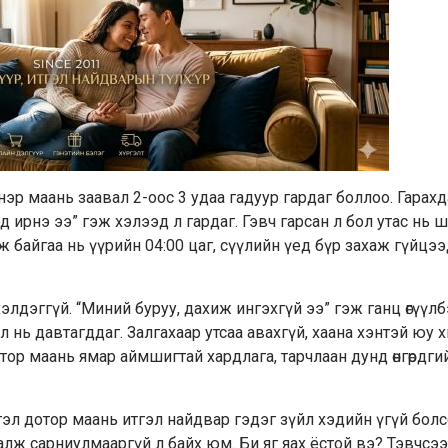
эхнэр маань заавал 2-оос 3 удаа гадуур гардаг боллоо. Гарахд
д ирнэ ээ” гэж хэлээд л гардаг. Гэвч гарсан л бол утас нь 
 байгаа нь үүрийн 04:00 цаг, сүүлийн үед бүр захаж гүйцээд 
хэлдэггүй. “Миний буруу, дахиж ингэхгүй ээ” гэж ганц өгүүл
дэл нь давтагддаг. Залгахаар утсаа авахгүй, хаана хэнтэй юу 
тор маань ямар аймшигтай хардлага, тарчлаан дунд өнгөрдги
гэл дотор маань итгэл найдвар гэдэг зүйл хэдийн үгүй болс
алж сарниулмааргүй л байх юм. Би яг яах ёстой вэ? Тэвчсээ