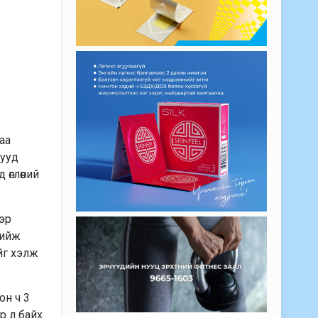
аа
шууд
өглөөний
бэр
хийж
йг хэлж
он ч 3
р л байх