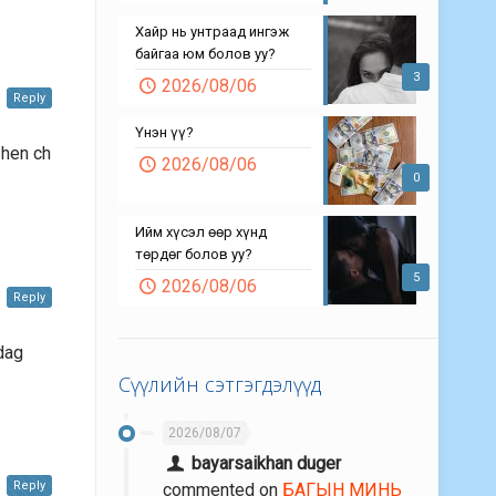
Хайр нь унтраад ингэж
байгаа юм болов уу?
3
2026/08/06
Reply
Үнэн үү?
 hen ch
2026/08/06
0
Ийм хүсэл өөр хүнд
төрдөг болов уу?
5
2026/08/06
Reply
dag
Сүүлийн сэтгэгдэлүүд
2026/08/07
bayarsaikhan duger
Reply
commented on
БАГЫН МИНЬ