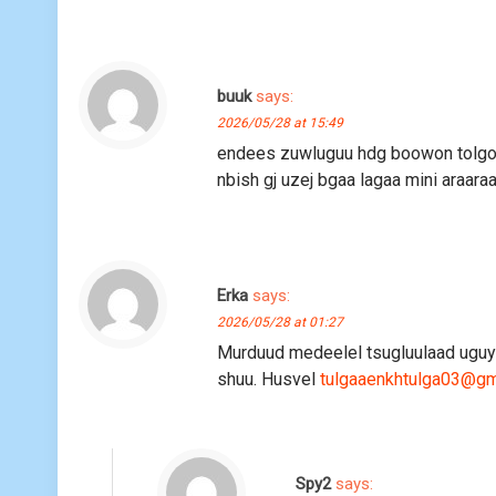
buuk
says:
2026/05/28 at 15:49
endees zuwluguu hdg boowon tolgoito
nbish gj uzej bgaa lagaa mini araara
Erka
says:
2026/05/28 at 01:27
Murduud medeelel tsugluulaad uguy
shuu. Husvel
tulgaaenkhtulga03@gm
Spy2
says: