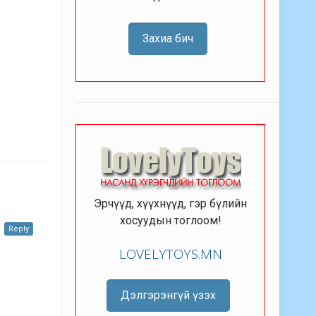
Захиа бич
Эрчүүд, хүүхнүүд, гэр бүлийн
хосуудын тоглоом!
Reply
LOVELYTOYS.MN
Дэлгэрэнгүй үзэх