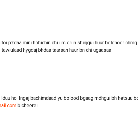
i pzdaa mini hohichin chi iim eriin shinjgui huur bolohoor chmg
a tawiulaad hygdaj bhdaa taarsan huur bn chi ugaasaa
 lduu ho. Ingej bachimdaad yu bolood bgaag mdhgui bh hetsuu b
ail.com
bicheerei