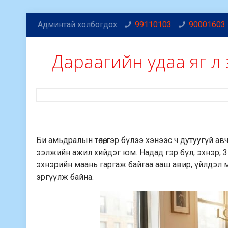
Админтай холбогдох
99110103
90001603
Дараагийн удаа яг л 
Би амьдралын төлөө, гэр бүлээ хэнээс ч дутуугүй ав
ээлжийн ажил хийдэг юм. Надад гэр бүл, эхнэр, 3
эхнэрийн маань гаргаж байгаа ааш авир, үйлдэл м
эргүүлж байна.