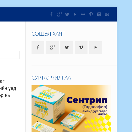
СОШЭЛ ХАЯГ
СУРТАЛЧИЛГАА
даг
лийн үед
ор нь