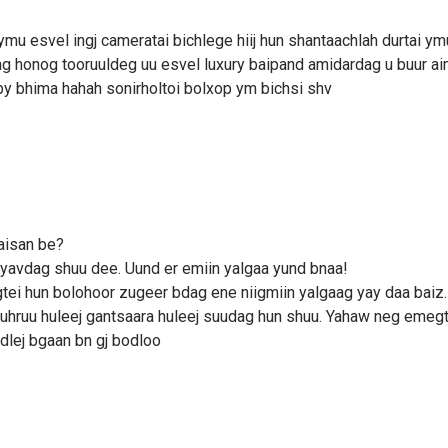
g ymu esvel ingj cameratai bichlege hiij hun shantaachlah durtai ym
g honog tooruuldeg uu esvel luxury baipand amidardag u buur ai
by bhima hahah sonirholtoi bolxop ym bichsi shv
baisan be?
 yavdag shuu dee. Uund er emiin yalgaa yund bnaa!
tei hun bolohoor zugeer bdag ene niigmiin yalgaag yay daa baiz.
 nuhruu huleej gantsaara huleej suudag hun shuu. Yahaw neg emegt
dlej bgaan bn gj bodloo