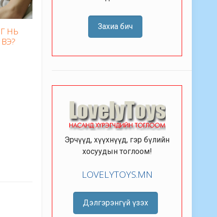
Захиа бич
Г НЬ
 ВЭ?
Эрчүүд, хүүхнүүд, гэр бүлийн
хосуудын тоглоом!
LOVELYTOYS.MN
Дэлгэрэнгүй үзэх