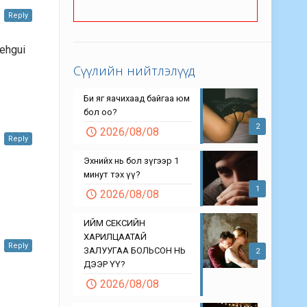
Reply
dehgui
Сүүлийн нийтлэлүүд
Би яг яачихаад байгаа юм
бол оо?
2
2026/08/08
Reply
Эхнийх нь бол зүгээр 1
минут тэх үү?
1
2026/08/08
ИЙМ СЕКСИЙН
ХАРИЛЦААТАЙ
Reply
ЗАЛУУГАА БОЛЬСОН НЬ
2
ДЭЭР ҮҮ?
2026/08/08