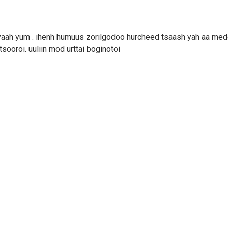
 yaah yum . ihenh humuus zorilgodoo hurcheed tsaash yah aa me
sooroi. uuliin mod urttai boginotoi