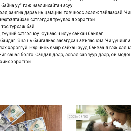
байна уу” гэж наалинхайтан асуу.
 Эхлээд зангиа дараа нь цамцны товчноос эхэлж тайлаарай. Ч
өртөө аятайхан сэтгэгдэл төрүүлэх л хэрэгтэй.
 тос түрхэж бай
эд түүний сэтгэл юу юунаас ч илүү сайхан байдаг.
 байдаг. Энэ нь байгалиас заяагдсан авъяас юм. Чи үүнийг 
эх хэрэггүй. Нөхөр чинь ямар сайхан зүүд байваа л гэж хэлнэ
ийг санал болго. Сандал дээр, эсвэл савлуур дээр, ой модон
 хийх хэрэгтэй.
2026/08/03