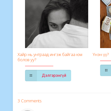
Хайр нь унтраад ингэж байгаа юм
Үнэн үү?
болов уу?
Дэлгэрэнгүй
3 Comments