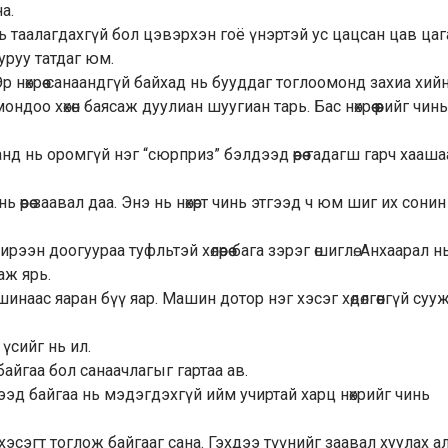
а.
нь таалагдахгүй бол цэвэрхэн гоё үнэртэй ус цацсан цав цаг
уруу татдаг юм.
 Эр нөхрөө санаандгүй байхад нь бууддаг тоглоомонд захиа хи
доо хөхөн баясаж дуулиан шуугиан тарь. Бас нөхрөө өөрийг чин
нд нь оромгүй нэг “сюрприз” бэлдээд өөрөө гадагш гарч хааш
ь өөрөө заавал даа. Энэ нь нөхөрт чинь этгээд ч юм шиг их сонин
ирээн доогуураа туфльтэй хөлөөрөө бага зэрэг өшиглө. Анхаарал н
аж ярь.
аас яаран бүү яар. Машин дотор нэг хэсэг хөдөлгөөнгүй суу
 үсийг нь ил.
байгаа бол санаачлагыг гартаа ав.
ах гээд байгаа нь мэдэгдэхгүй ийм учиртай харц нөхрийг чинь
 хэсэгт тоглож байгааг сана. Гэхдээ түүнийг заавал хуулах а