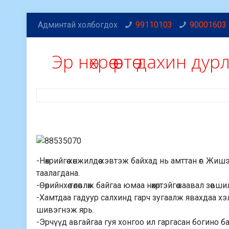
Админтай холбогдох
99110103
90001603
Эр нөхрөө өөртөө дахин д
-Нөхрийгөө хөнжилдөө хэвтэж байхад нь амттан өг. Жиш
таалагдана.
-Өөрийнхөө төлөвлөж байгаа юмаа нөхөртэйгөө заавал зөвш
-Хамтдаа гадуур салхинд гарч зугаалж явахдаа хэ
шивэгнэж ярь.
-Эрчүүд авгайгаа гуя хонгоо ил гаргасан богино б