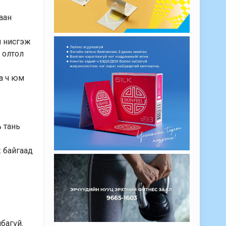
аан
йн нисгэж
ь олтол
аа ч юм
ь тань
ж байгаад
лбагүй.