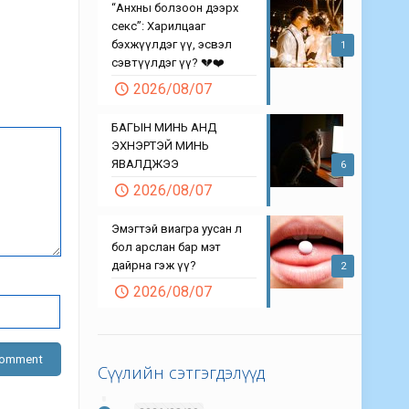
“Анхны болзоон дээрх
секс”: Харилцааг
бэхжүүлдэг үү, эсвэл
1
сэвтүүлдэг үү? 💔❤️
2026/08/07
БАГЫН МИНЬ АНД
ЭХНЭРТЭЙ МИНЬ
ЯВАЛДЖЭЭ
6
2026/08/07
Эмэгтэй виагра уусан л
бол арслан бар мэт
дайрна гэж үү?
2
2026/08/07
Сүүлийн сэтгэгдэлүүд