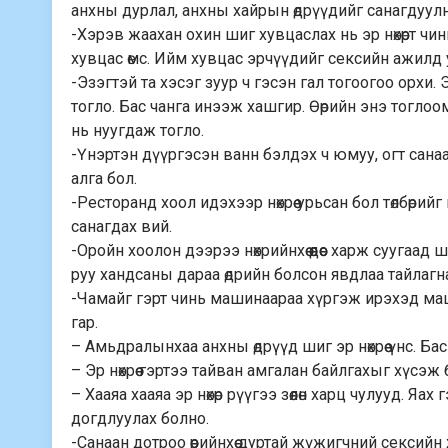
анхны дурлал, анхны хайрын өдрүүдийг санагдуулн
-Хэрэв жаахан охин шиг хувцаслах нь эр нөхөрт чи
хувцас өмс. Ийм хувцас эрчүүдийг сексийн ажилд 
-Эзэгтэй та хэсэг зуур ч гэсэн гал тогоогоо орхи.
тогло. Бас чанга инээж хашгир. Өөрийн энэ тоглоомон
нь нуугдаж тогло.
-Үнэртэн дүүргэсэн ванн бэлдэх ч юмуу, огт санаа
алга бол.
-Ресторанд хоол идэхээр нөхрөө урьсан бол төлбөрийг н
санагдах вий.
-Оройн хоолон дээрээ нөхрийнхөө өөдөөс харж суугаад ш
руу хандсаны дараа өдрийн болсон явдлаа тайлагн
-Чамайг гэрт чинь машинаараа хүргэж ирэхэд машин
гар.
– Амьдралынхаа анхны өдрүүд шиг эр нөхрөө үнс. Бас
– Эр нөхрөө гэртээ тайван амгалан байлгахыг хүсэж 
– Хааяа хааяа эр нөхөр рүүгээ зөөлөн харц чулууд. Я
догдлуулах болно.
-Санаан дотроо өөрийнхөө дуртай жүжигчний сексийн