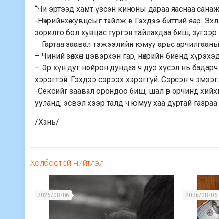
“Чи эртээд хамт үзсэн киноны дараа яаснаа санаж 
-Нөхрийнхөө хувцсыг тайлж өг. Гэхдээ битгий яар.
зорилго бол хувцас түргэн тайлахдаа биш, зүгээр нөх
– Гартаа заавал тэжээлийн юмуу арьс арчилгааны
– Чиний зөөлхөн цэвэрхэн гар, нөхрийн биенд хүрэх
– Эр хүн дуг нойрон дундаа ч дур хүсэл нь бадарч
хэрэгтэй. Гэхдээ сэрээх хэрэггүй. Сэрсэн ч эмзэгл
-Сексийг заавал орондоо биш, шал өөр орчинд хийх
ууланд, эсвэл хээр талд ч юмуу хаа дуртай газраа
/Хань/
Холбоотой нийтлэл
2026/08/06
2026/08/06