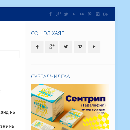
СОШЭЛ ХАЯГ
СУРТАЛЧИЛГАА
х
хэнд нь
 энэ нь