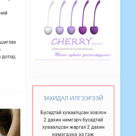
иний
ашиглах
.
 дотор,
ЗАХИДАЛ ИЛГЭЭРЭЭЙ
Бусадтай хуваалцсан зовлон
2 дахин нимгэрч бусадтай
хуваалцсан жаргал 2 дахин
нэмэгдэнэ ээ гэж.