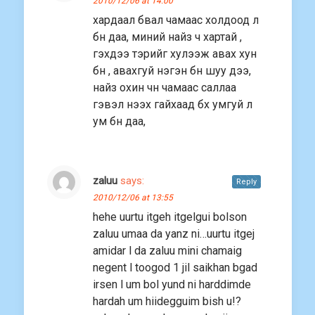
2010/12/06 at 14:00
хардаал бвал чамаас холдоод л
бн даа, миний найз ч хартай ,
гэхдээ тэрийг хулээж авах хун
бн , авахгуй нэгэн бн шуу дээ,
найз охин чн чамаас саллаа
гэвэл нээх гайхаад бх умгуй л
ум бн даа,
zaluu
says:
Reply
2010/12/06 at 13:55
hehe uurtu itgeh itgelgui bolson
zaluu umaa da yanz ni…uurtu itgej
amidar l da zaluu mini chamaig
negent l toogod 1 jil saikhan bgad
irsen l um bol yund ni harddimde
hardah um hiidegguim bish u!?