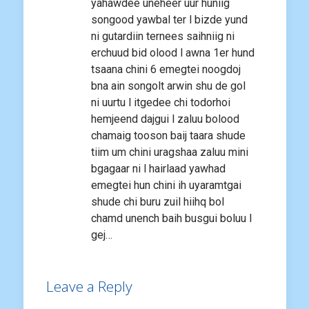
yahawdee uneheer uur huniig
songood yawbal ter l bizde yund
ni gutardiin ternees saihniig ni
erchuud bid olood l awna 1er hund
tsaana chini 6 emegtei noogdoj
bna ain songolt arwin shu de gol
ni uurtu l itgedee chi todorhoi
hemjeend dajgui l zaluu bolood
chamaig tooson baij taara shude
tiim um chini uragshaa zaluu mini
bgagaar ni l hairlaad yawhad
emegtei hun chini ih uyaramtgai
shude chi buru zuil hiihq bol
chamd unench baih busgui boluu l
gej…
Leave a Reply