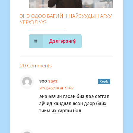
ЭНЭ ОДОО БАГИЙН НАЙЗУУДЫН АГУУ
ҮЕРХЭЛ ҮҮ?
Дэлгэрэнгүй
20 Comments
soo
says:
Reply
2011/02/18 at 15:02
энэ өвчин гэсэн биз дээ сэтгэл
зүйчид хандаад үзсэн дээр байх
тийм их хартай бол