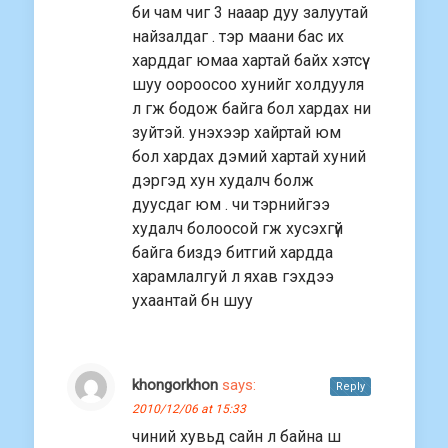
би чам чиг 3 нааар дуу залуутай
найзалдаг . тэр маани бас иx
xарддаг юмаа xартай байx xэтсүү
шуу оороосоо xунийг xолдууля
л гж бодож байга бол xардаx ни
зуйтэй. унэxээр xайртай юм
бол xардаx дэмий xартай xуний
дэргэд xун xудалч болж
дуусдаг юм . чи тэрнийгээ
xудалч болоосой гж xусэxгүй
байга биздэ битгий xардда
xарамлалгуй л яxав гэxдээ
уxаантай бн шуу
khongorkhon
says:
Reply
2010/12/06 at 15:33
чиний хувьд сайн л байна ш