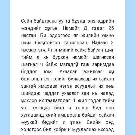
Сайн байцгаана уу та бүхэнд энэ өдрийн
мэндийг хүргье. Намайг Д гэдэг 25
настай. Би одоогоос яг жилийн өмнө
найз бүсгүйтэйгээ танилцсан. Надаас 3
насаар эгч. Яг л миний хайж байсан шиг
тийм л хүн бурхан намайг шагнасан
шагнал ч байж магадгүй гэж заримдаа
боддог юм. Ухаалаг ажилсаг хүн
болгоныг сэтгэлийг булаахаар их сайхан
зантай ямарваа нэгэн асуудлыг их зөв
шийдэж чаддаг ухаалаг зан нь надад
үнэхээр их таалагддаг. 1 жил гэдэг тийм
урт хугацаа биш ч гэсэн бид энэ
хугацаанд хүний амьдралд байдаг сайхан
муухай бүгдийг л үзлээ. Сүүлийн хэд
хоногоос бид хоёрын муудалцах ихсээд