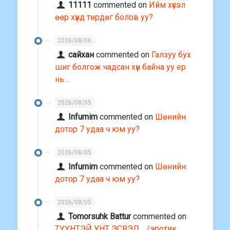
11111
commented on
Ийм хүсэл
өөр хүнд төрдөг болов уу?
2026/08/06
сайхан
commented on
Галзуу бух
шиг болгож чадсан хүн байна уу ер
нь…
2026/08/05
Infurnim
commented on
Шөнийн
дотор 7 удаа ч юм уу?
2026/08/05
Infurnim
commented on
Шөнийн
дотор 7 удаа ч юм уу?
2026/08/05
Tomorsuhk Battur
commented on
ТҮҮНТЭЙ УНТ ЭСВЭЛ… /эротик