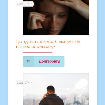
2026/07/15
Түр зуурын сонирхол болов уу гээд
тэвчээртэй хүлээх үү?
Дэлгэрэнгүй
2026/07/14