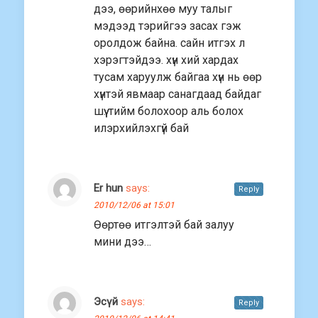
дээ, өөрийнхөө муу талыг
мэдээд тэрийгээ засах гэж
оролдож байна. сайн итгэх л
хэрэгтэйдээ. хүн хий хардах
тусам харуулж байгаа хүн нь өөр
хүнтэй явмаар санагдаад байдаг
шүү. тийм болохоор аль болох
илэрхийлэхгүй бай
Er hun
says:
Reply
2010/12/06 at 15:01
Өөртөө итгэлтэй бай залуу
мини дээ…
Эсүй
says:
Reply