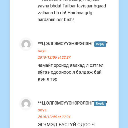
yavna bhda! Tailbar tavisaar bgaad
zalhana bh da! Hairlana gdg
hardahiin ner bish!
**Ц.ЭЛГЭМСҮҮЭНЭРЭЛЭНГҮЙ****
Reply
says:
2010/12/06 at 22:27
чамайг орхиод явахад л сэтгэл
зүйгээ одооноос л бэлдэж бай
үнэн л тэр
**Ц.ЭЛГЭМСҮҮЭНЭРЭЛЭНГҮЙ****
Reply
says:
2010/12/06 at 22:24
ЭГЧМЭД БҮСГҮЙ ОДОО Ч