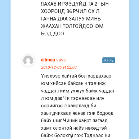
ЯАХАВ ИРЭЭДҮЙД ТА 2- ЫН
ХООРОНД ЗӨРЧИЛ ОХ Л
ГАРНА ДАА ЗАЛУУ МИНЬ
ЖААХАН ТОЛГОЙДОО ЮМ
БОД ДОО
altmaa
says:
Reply
2010/12/06 at 22:00
Үнэхээр хайтай бол хардахаар
юм хийсэн байсан ч тэвчиж
чаддаг,тийм уужуу байж чаддаг
л юм даа.Чи тэрнээсээ илүү
өөрийгөө л хайрлаад би
хаыгдчихвал яанаа гэж бодоод
байх шиг.Чиний хайрт яагаад
хамт олонтой найз нөхөдтэй
байж болохгүй гэж.Тэднээс ни