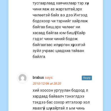
тусгаарлаад хаячихлаар тэр хүн
чини яаж аз жаргалтай,эрх
чөлөөтэй байх вэ дээ.Ингээд
бодохоор чи тэрнийг хайрлаж
байгаа биш,эрх чөлөөг ни
хасаад байгаа юм бишүү?Хайр
гэдэг чини чиний бодож
байгаагаас илүү өргөн хүрээтэй
зуйл учраас цаадхиа тайван
байлга.
brabus
says:
Reply
2010/12/06 at 20:20
хий хоосон ургуулан бодоод л
хардаад байвалч тэнэглдээ
тэхдээ бас сохор итгэлээр хол
явахгүй шүү хайртай л ым чинь