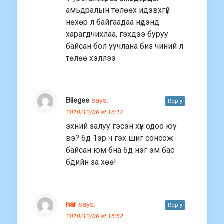
амьдралын төлөөх идэвхгүй
нөхөр л байгаадаа нүдэнд
харагдчихлаа, гэхдээ буруу
байсан бол уучлана биз чиний л
төлөө хэллээ
Bilegee
says:
Reply
2010/12/06 at 16:17
эхний залуу гэсэн хүн одоо юу
вэ? 6д 1эр ч гэх шиг сонсож
байсан юм бна 6д нэг эм бас
бдийн за хөө!
nar
says:
Reply
2010/12/06 at 15:52