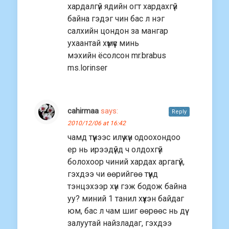
хардалгүй ядийн огт хардахгүй
байна гэдэг чин бас л нэг
салхийн цондон за мангар
ухаантай хүмүүс минь
мэхийн ёсолсон mr.brabus
ms.lorinser
cahirmaa
says:
Reply
2010/12/06 at 16:42
чамд түүнээс илүү хүн одоохондоо
ер нь ирээдүйд ч олдохгүй
болохоор чиний хардах аргагүй,
гэхдээ чи өөрийгөө түүнд
тэнцэхээр хүн гэж бодож байна
уу? миний 1 танил хүүхэн байдаг
юм, бас л чам шиг өөрөөс нь дүү
залуутай найзладаг, гэхдээ