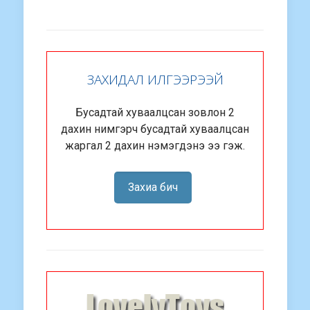
ЗАХИДАЛ ИЛГЭЭРЭЭЙ
Бусадтай хуваалцсан зовлон 2
дахин нимгэрч бусадтай хуваалцсан
жаргал 2 дахин нэмэгдэнэ ээ гэж.
Захиа бич