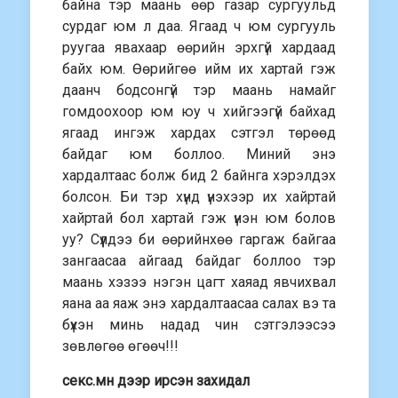
байна тэр маань өөр газар сургуульд
сурдаг юм л даа. Ягаад ч юм сургууль
руугаа явахаар өөрийн эрхгүй хардаад
байх юм. Өөрийгөө ийм их хартай гэж
даанч бодсонгүй тэр маань намайг
гомдоохоор юм юу ч хийгээгүй байхад
ягаад ингэж хардах сэтгэл төрөөд
байдаг юм боллоо. Миний энэ
хардалтаас болж бид 2 байнга хэрэлдэх
болсон. Би тэр хүнд үнэхээр их хайртай
хайртай бол хартай гэж үнэн юм болов
уу? Сүүлдээ би өөрийнхөө гаргаж байгаа
зангаасаа айгаад байдаг боллоо тэр
маань хэзээ нэгэн цагт хаяад явчихвал
яана аа яаж энэ хардалтаасаа салах вэ та
бүхэн минь надад чин сэтгэлээсээ
зөвлөгөө өгөөч!!!
секс.мн дээр ирсэн захидал