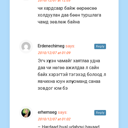
2010/12/07 at 12:03
чи хардсаар байж өөрөөсөө
холдуулан даа бөөн туршлага
чамд зөвлөж байна
Erdenechimeg
says:
Reply
2010/12/07 at 01:09
Эгч хүүхэн чамайг хаятлаа удна
даа чи нөгөө ажилдаа л сайн
байх хэрэгтэй тэгэхэд болоод л
явчихна юун илүү юманд санаа
зовдог юм бэ
erhemseg
says:
Reply
2010/12/07 at 01:02
– Hardaad bval udahgyi hayaad