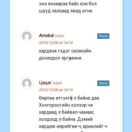
энэ янзаараа байх юм бол
шууд залхаад явад өгнө
Amidral
says:
Reply
2010/12/06 at 14:18
хардана гэдэг салахийн
дохиодоо эргүү мини.
Цэцэг
says:
Reply
2010/12/06 at 14:15
Өөртөө итгэлгүй л байна даа.
Хонгороогийн хэлээр чи
хардаад л байвал чамаас
холдоод л байна. Дэмий
хардаж өөрийгөө ч, өрөөлийг ч