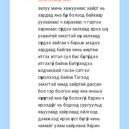
2010/12/06 at 14:41
залуу минь хажуунаас хайрт нь
хардад янз бүр болоод байхаар
уулзахаас ч харахаас ч гэртээ
харихаас сүүлдээ залхаад ирнэ шүү
ухаантай эмэгтэй хүн залхаад
сүүлдээ зайгаа ч барьж мэднэ
хардаад байгаа чинь өөртөө
итгэх итгэл сул бас бүсгүйдээ
итгэхгүй байна Битүүхэндээ
алдчихвий гэсэн сэтгэл
сүүмэлзээд байна Тэгээд
эмэгтэй чамд хайртай дассан
бол тэр болгон өөр янз янзын
хүмүүстэй янз бүр болохгүй Харин ч
ирээдүйг нь бодоод сургуульд
явуулаад хайрлаад ойлгоод
дэмжээд ирэх үест бүсгүй чинь
чамайг улам хайрлана Харин