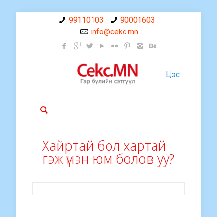
99110103
90001603
info@cekc.mn
Цэс
Хайртай бол хартай
гэж үнэн юм болов уу?