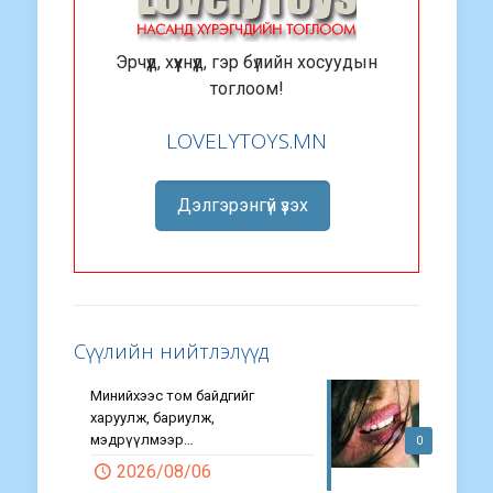
Эрчүүд, хүүхнүүд, гэр бүлийн хосуудын
тоглоом!
LOVELYTOYS.MN
Дэлгэрэнгүй үзэх
Сүүлийн нийтлэлүүд
Минийхээс том байдгийг
харуулж, бариулж,
мэдрүүлмээр…
0
2026/08/06