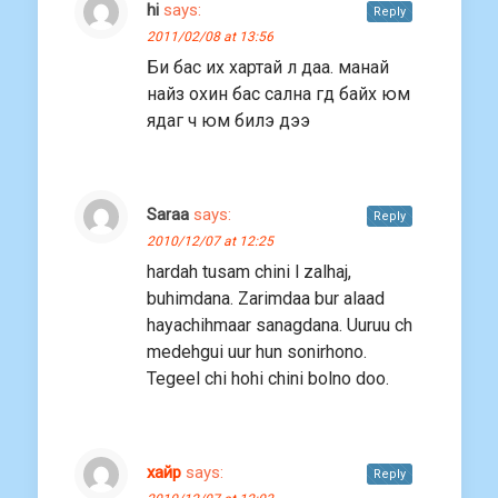
hi
says:
Reply
2011/02/08 at 13:56
Би бас их хартай л даа. манай
найз охин бас сална гд байх юм
ядаг ч юм билэ дээ
Saraa
says:
Reply
2010/12/07 at 12:25
hardah tusam chini l zalhaj,
buhimdana. Zarimdaa bur alaad
hayachihmaar sanagdana. Uuruu ch
medehgui uur hun sonirhono.
Tegeel chi hohi chini bolno doo.
хайр
says:
Reply