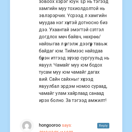
зовоох хэрэг юун. Ер нь тэгээд
хамгийн муу тохиолдолтой нь
эвлэрэрчих. Үсрээд л хамгийн
муудаа нэг хүнтэй дотносно биз
дээ. Ухаантай эмэгтэй сэтгэл
догдлох мөч байвч, нөхрөө/
найзыгаа л үргэлж дээгүүр тавьж
байдаг юм. Тиймээс найздаа
бүрэн итгээд зүгээр сургуульд нь
явуул. Чамайг муу юм бодох
тусам муу юм чамайг дагах
вий. Сайн сайхныг хүсээд
явуулбал эрдэм номоо сураад,
чамайг улам хайрлаад санаад
ирэх болно. За тэгээд амжилт!
hongooroo
says:
Reply