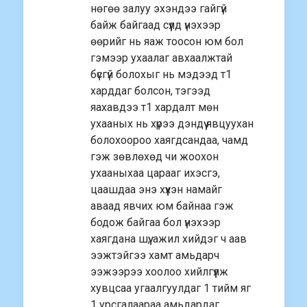
нөгөө залуу эхэндээ гайгүй
байж байгаад сүүлд үнэхээр
өөрийг нь яаж тоосон юм бол
гэмээр ухаалаг авхаалжтай
бүсгүй болохыг нь мэдээд т1
харддаг болсон, тэгээд
яахавдээ т1 хардалт мөн
ухааных нь хүрээ дэндүү явцуухан
болохоороо хаягдсандаа, чамд
гэж зөвлөхөд чи жоохон
ухааныхаа царааг ихэсгэ,
цаашдаа энэ хүүхэн намайг
аваад явчих юм байнаа гэж
бодож байгаа бол үнэхээр
хаягдана шүү, ажил хийдэг ч аав
ээжтэйгээ хамт амьдарч
ээжээрээ хоолоо хийлгүүлж
хувцсаа угаалгуулдаг 1 тийм яг
1 урсгалаараа амьдардаг