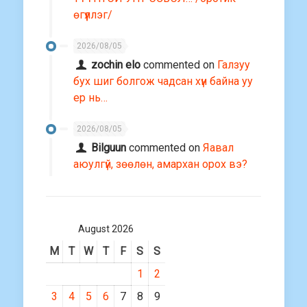
өгүүллэг/
2026/08/05
zochin elo
commented on
Галзуу
бух шиг болгож чадсан хүн байна уу
ер нь…
2026/08/05
Bilguun
commented on
Яавал
аюулгүй, зөөлөн, амархан орох вэ?
August 2026
M
T
W
T
F
S
S
1
2
3
4
5
6
7
8
9