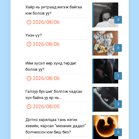
Хайр нь унтраад ингэж байгаа
юм болов уу?
3
2026/08/06
Үнэн үү?
2026/08/06
0
Ийм хүсэл өөр хүнд төрдөг
болов уу?
1
2026/08/06
Галзуу бух шиг болгож чадсан
хүн байна уу ер нь…
2
2026/08/05
Дотно харилцаа тань нэгэн
хэвийн, яарсан “механик дадал”
болчихсон юм биш биз?
0