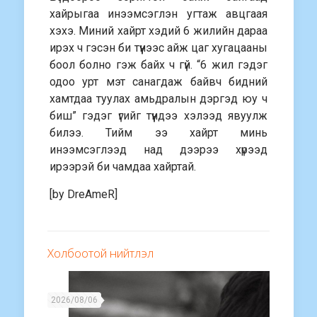
хайрыгаа инээмсэглэн угтаж авцгаая
хэхэ. Миний хайрт хэдий 6 жилийн дараа
ирэх ч гэсэн би түүнээс айж цаг хугацааны
боол болно гэж байх ч гүй. “6 жил гэдэг
одоо урт мэт санагдаж байвч бидний
хамтдаа туулах амьдралын дэргэд юу ч
биш” гэдэг үгийг түүндээ хэлээд явуулж
билээ. Тийм ээ хайрт минь
инээмсэглээд над дээрээ хүрээд
ирээрэй би чамдаа хайртай.
[by DreAmeR]
Холбоотой нийтлэл
2026/08/06