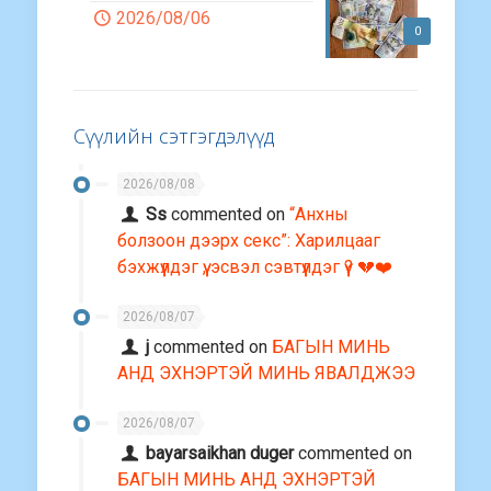
2026/08/06
0
Сүүлийн сэтгэгдэлүүд
2026/08/08
Ss
commented on
“Анхны
болзоон дээрх секс”: Харилцааг
бэхжүүлдэг үү, эсвэл сэвтүүлдэг үү? 💔❤️
2026/08/07
j
commented on
БАГЫН МИНЬ
АНД ЭХНЭРТЭЙ МИНЬ ЯВАЛДЖЭЭ
2026/08/07
bayarsaikhan duger
commented on
БАГЫН МИНЬ АНД ЭХНЭРТЭЙ