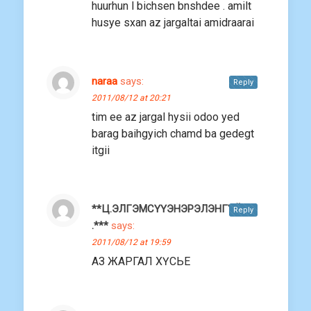
huurhun l bichsen bnshdee . amilt
husye sxan az jargaltai amidraarai
naraa
says:
Reply
2011/08/12 at 20:21
tim ee az jargal hysii odoo yed
barag baihgyich chamd ba gedegt
itgii
**Ц.ЭЛГЭМСҮҮЭНЭРЭЛЭНГҮЙ
Reply
.***
says:
2011/08/12 at 19:59
АЗ ЖАРГАЛ ХҮСЬЕ