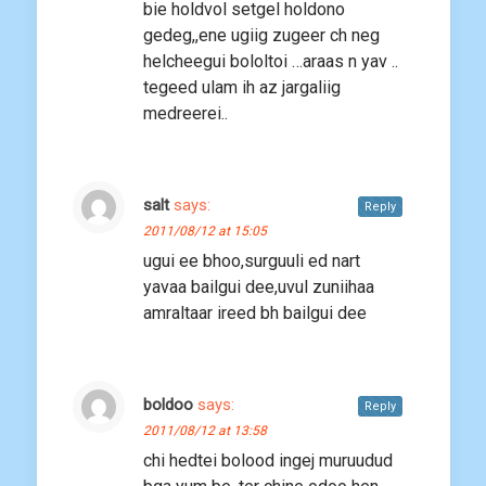
bie holdvol setgel holdono
gedeg,,ene ugiig zugeer ch neg
helcheegui bololtoi …araas n yav ..
tegeed ulam ih az jargaliig
medreerei..
salt
says:
Reply
2011/08/12 at 15:05
ugui ee bhoo,surguuli ed nart
yavaa bailgui dee,uvul zuniihaa
amraltaar ireed bh bailgui dee
boldoo
says:
Reply
2011/08/12 at 13:58
chi hedtei bolood ingej muruudud