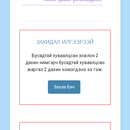
ЗАХИДАЛ ИЛГЭЭРЭЭЙ
Бусадтай хуваалцсан зовлон 2
дахин нимгэрч бусадтай хуваалцсан
жаргал 2 дахин нэмэгдэнэ ээ гэж.
Захиа бич