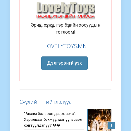
Эрчүүд, хүүхнүүд, гэр бүлийн хосуудын
тоглоом!
LOVELYTOYS.MN
Дэлгэрэнгүй үзэх
Сүүлийн нийтлэлүүд
“Анхны болзоон дээрх секс”:
Харилцааг бэхжүүлдэг үү, эсвэл
сэвтүүлдэг үү? 💔❤️
1