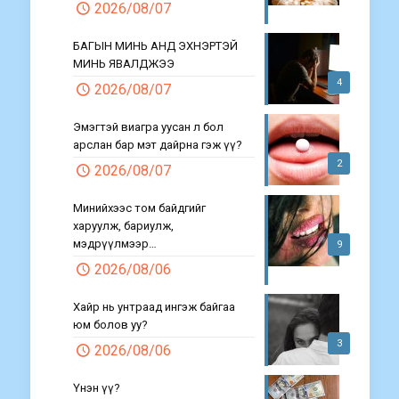
2026/08/07
БАГЫН МИНЬ АНД ЭХНЭРТЭЙ
МИНЬ ЯВАЛДЖЭЭ
4
2026/08/07
Эмэгтэй виагра уусан л бол
арслан бар мэт дайрна гэж үү?
2
2026/08/07
Минийхээс том байдгийг
харуулж, бариулж,
мэдрүүлмээр…
9
2026/08/06
Хайр нь унтраад ингэж байгаа
юм болов уу?
3
2026/08/06
Үнэн үү?