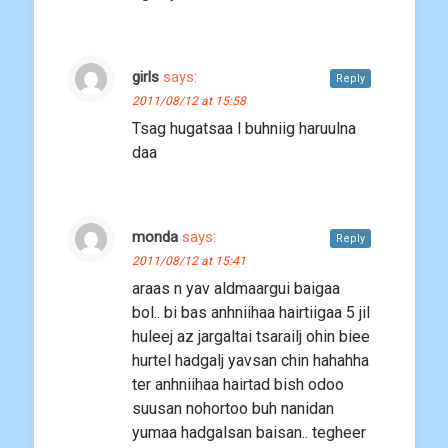
girls
says:
Reply
2011/08/12 at 15:58
Tsag hugatsaa l buhniig haruulna
daa
monda
says:
Reply
2011/08/12 at 15:41
araas n yav aldmaargui baigaa
bol.. bi bas anhniihaa hairtiigaa 5 jil
huleej az jargaltai tsarailj ohin biee
hurtel hadgalj yavsan chin hahahha
ter anhniihaa hairtad bish odoo
suusan nohortoo buh nanidan
yumaa hadgalsan baisan.. tegheer