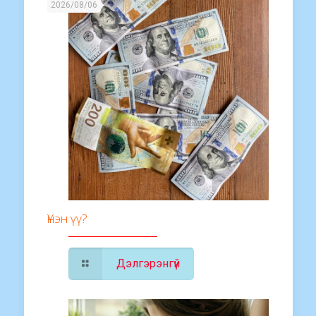
2026/08/06
Үнэн үү?
Дэлгэрэнгүй