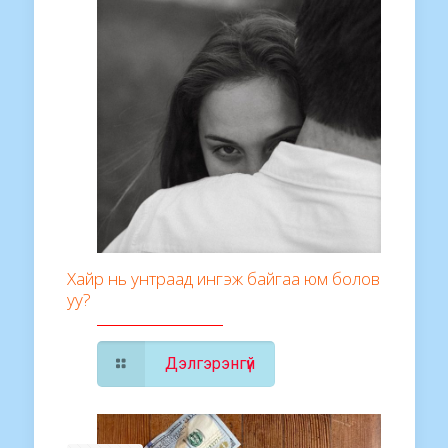
Хайр нь унтраад ингэж байгаа юм болов
уу?
Дэлгэрэнгүй