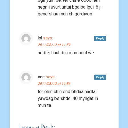
bga yum be. ter chine odoo hen
negnii uvurt untaj bga bailgui. 6 jil
gene shuu mun ch gordivoo
lol
says:
Reply
2011/08/12 at 11:59
hedtei huuhdiin muruudul we
eee
says:
Reply
2011/08/12 at 11:56
ter ohin chin end bhdaa nadtai
yawdag bsishde. 40 myngatiin
mun te
Leave a Reply