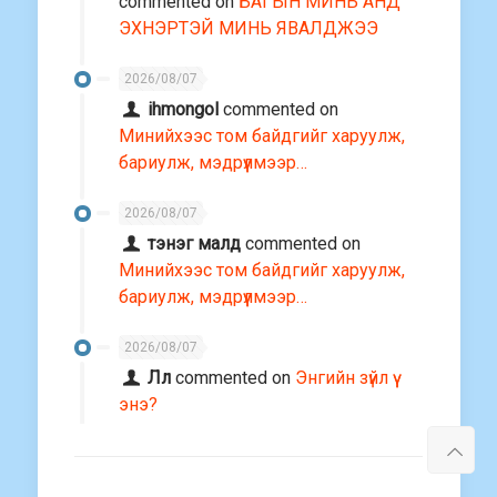
commented on
БАГЫН МИНЬ АНД
ЭХНЭРТЭЙ МИНЬ ЯВАЛДЖЭЭ
2026/08/07
ihmongol
commented on
Минийхээс том байдгийг харуулж,
бариулж, мэдрүүлмээр…
2026/08/07
тэнэг малд
commented on
Минийхээс том байдгийг харуулж,
бариулж, мэдрүүлмээр…
2026/08/07
Лл
commented on
Энгийн зүйл үү
энэ?