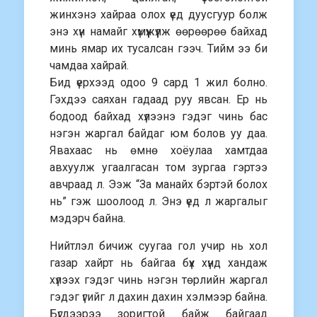
жинхэнэ хайраа олох үед дуусгуур болж
энэ хүн намайг хүмүүжүүлж өөрөөрөө байхад
минь ямар их тусалсан гээч. Тийм ээ би
чамдаа хайрай.
Бид үерхээд одоо 9 сард 1 жил болно.
Гэхдээ саяхан гадаад руу явсан. Ер нь
бодоод байхад хүлээнэ гэдэг чинь бас
нэгэн жаргал байдаг юм болов уу даа.
Явахаас нь өмнө хоёулаа хамтдаа
авхуулж угаалгасан том зургаа гэртээ
авчраад л. Ээж “За манайх бэртэй болох
нь” гэж шоолоод л. Энэ үед л жаргалыг
мэдэрч байна.
Нийтлэл бичиж суугаа гол учир нь хол
газар хайрт нь байгаа бүх хүнд хандаж
хүлээх гэдэг чинь нэгэн төрлийн жаргал
гэдэг үгийг л дахин дахин хэлмээр байна.
Бүгдээрээ зоригтой байж байгаад