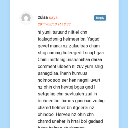
zulaa
says:
Reply
2011/08/13 at 18:38
hi yunii turuund niitlel chn
taalagdsniig helmeer bn. Yagad
gevel manai nz zaluu bas cham
shig namaig huleeged l suuj bgaa.
Chinii niitleliig unshsniihaa daraa
comment uldeeh ni zuv yum shig
sanagdlaa. Ihenh humuus
noirnoosoo ser hen negnii uvurt
nz ohin chn hevtej bgaa ged l
setgeliig chn sevtuuleh zuil ih
bichsen bn. tiimes ganchan zuiliig
chamd helmer bn itgeerei nz
ohindoo. Hervee nz ohin chn
chamd uneher ih hrtai bol gadaad