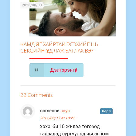
2026/08/03
ЧАМД ЯГ ХАЙРТАЙ ЭСЭХИЙГ НЬ
СЕКСИЙН ҮЕД ЯАЖ БАТЛАХ ВЭ?
Дэлгэрэнгүй
22 Comments
someone
says:
Reply
2011/08/17 at 10:21
хэхэ. би 10 жилээ төгсөөд
гадаадад сургуульд явсан юм.