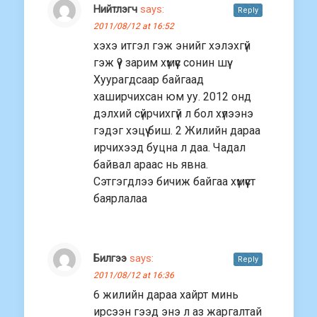
Нийтлэгч
says:
Reply
2011/08/12 at 16:52
хэхэ итгэл гэж энийг хэлэхгүй
гэж үү? зарим хүмүүс сонин шүү.
Хуурагдсаар байгаад
хаширчихсан юм уу. 2012 онд
дэлхий сүйрчихгүй л бол хүлээнэ
гэдэг хэцүү биш. 2 Жилийн дараа
ирчихээд буцна л даа. Чадал
байвал араас нь явна.
Сэтгэгдлээ бичиж байгаа хүмүүст
баярлалаа
Билгээ
says:
Reply
2011/08/12 at 16:36
6 жилийн дараа хайрт минь
ирсээн гээд энэ л аз жаргалтай