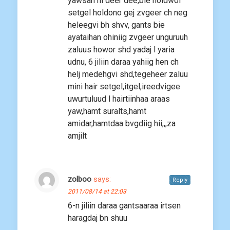
yawsan ni deer dee,bie holdwol
setgel holdono gej zvgeer ch neg
heleegvi bh shvv, gants bie
ayataihan ohiniig zvgeer unguruuh
zaluus howor shd yadaj l yaria
udnu, 6 jiliin daraa yahiig hen ch
helj medehgvi shd,tegeheer zaluu
mini hair setgel,itgel,ireedvigee
uwurtuluud l hairtiinhaa araas
yaw,hamt suralts,hamt
amidar,hamtdaa bvgdiig hii,,,za
amjilt
zolboo
says:
Reply
2011/08/14 at 22:03
6-n jiliin daraa gantsaaraa irtsen
haragdaj bn shuu