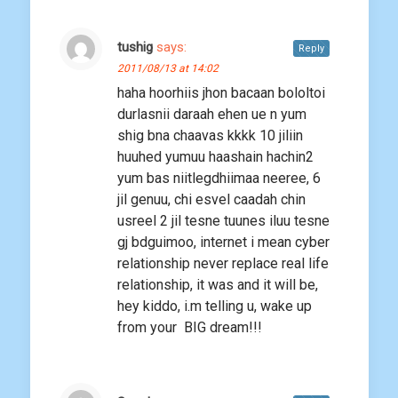
tushig
says:
Reply
2011/08/13 at 14:02
haha hoorhiis jhon bacaan bololtoi
durlasnii daraah ehen ue n yum
shig bna chaavas kkkk 10 jiliin
huuhed yumuu haashain hachin2
yum bas niitlegdhiimaa neeree, 6
jil genuu, chi esvel caadah chin
usreel 2 jil tesne tuunes iluu tesne
gj bdguimoo, internet i mean cyber
relationship never replace real life
relationship, it was and it will be,
hey kiddo, i.m telling u, wake up
from your BIG dream!!!