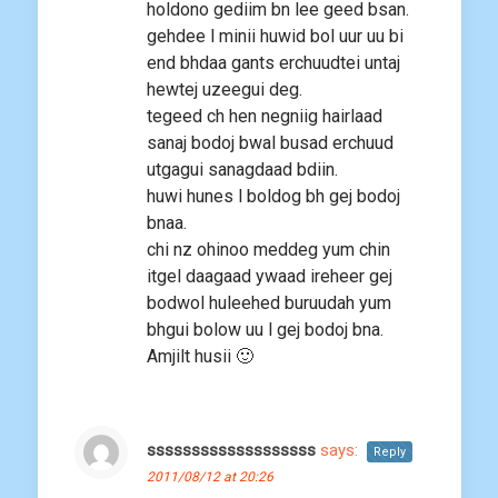
holdono gediim bn lee geed bsan.
gehdee l minii huwid bol uur uu bi
end bhdaa gants erchuudtei untaj
hewtej uzeegui deg.
tegeed ch hen negniig hairlaad
sanaj bodoj bwal busad erchuud
utgagui sanagdaad bdiin.
huwi hunes l boldog bh gej bodoj
bnaa.
chi nz ohinoo meddeg yum chin
itgel daagaad ywaad ireheer gej
bodwol huleehed buruudah yum
bhgui bolow uu l gej bodoj bna.
Amjilt husii 🙂
sssssssssssssssssss
says:
Reply
2011/08/12 at 20:26