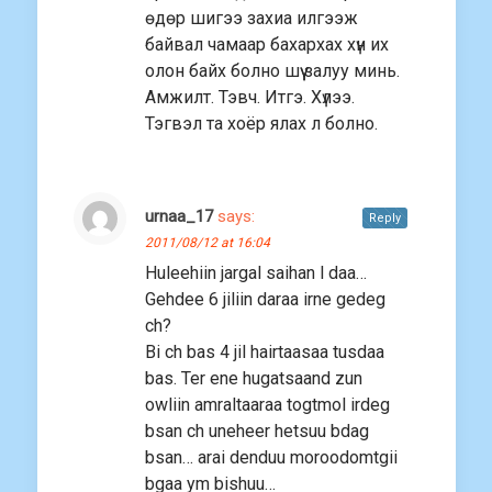
өдөр шигээ захиа илгээж
байвал чамаар бахархах хүн их
олон байх болно шүү залуу минь.
Амжилт. Тэвч. Итгэ. Хүлээ.
Тэгвэл та хоёр ялах л болно.
urnaa_17
says:
Reply
2011/08/12 at 16:04
Huleehiin jargal saihan l daa…
Gehdee 6 jiliin daraa irne gedeg
ch?
Bi ch bas 4 jil hairtaasaa tusdaa
bas. Ter ene hugatsaand zun
owliin amraltaaraa togtmol irdeg
bsan ch uneheer hetsuu bdag
bsan… arai denduu moroodomtgii
bgaa ym bishuu…