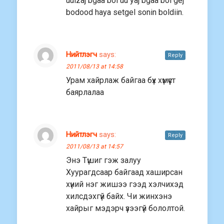
uulzaj bgaa bol uu yaj bgaa bol gej
bodood haya setgel sonin boldiin.
Нийтлэгч
says:
Reply
2011/08/13 at 14:58
Урам хайрлаж байгаа бүх хүмүүст
баярлалаа
Нийтлэгч
says:
Reply
2011/08/13 at 14:57
Энэ Түшиг гэж залуу
Хуурагдсаар байгаад хаширсан
хүний нэг жишээ гээд хэлчихэд
хилсдэхгүй байх. Чи жинхэнэ
хайрыг мэдэрч үзээгүй бололтой.