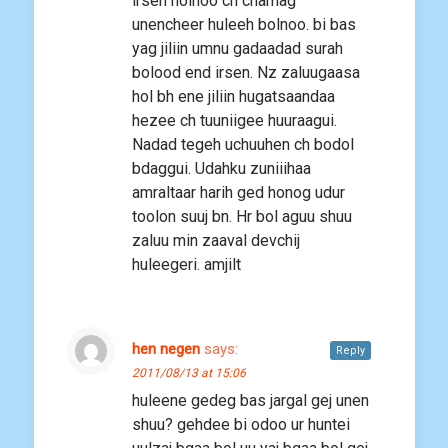
irsen hoinoo ch chamag
unencheer huleeh bolnoo. bi bas
yag jiliin umnu gadaadad surah
bolood end irsen. Nz zaluugaasa
hol bh ene jiliin hugatsaandaa
hezee ch tuuniigee huuraagui.
Nadad tegeh uchuuhen ch bodol
bdaggui. Udahku zuniiihaa
amraltaar harih ged honog udur
toolon suuj bn. Hr bol aguu shuu
zaluu min zaaval devchij
huleegeri. amjilt
hen negen
says:
Reply
2011/08/13 at 15:06
huleene gedeg bas jargal gej unen
shuu? gehdee bi odoo ur huntei