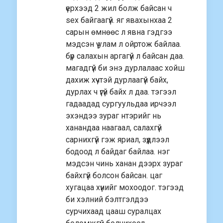
үерхээд 2 жил болж байсан ч
sex байгаагүй. яг явахынхаа 2
сарын өмнөөс л явна гэдгээ
мэдсэн үү улам л ойртож байлаа.
бүр салахын аргагүй л байсан даа.
магадгүй би энэ дурлалаас хойш
дахиж хүчтэй дурлаагүй байх,
дурлах ч үгүй байх л даа. тэгээл
гадаадад сургуульдаа ирчээл
эхэндээ зураг нтэрийг нь
ханандаа наагаал, салахгүй
сарнихгүй гэж яриал, зүүдлээл
бодоод л байдаг байлаа. нэг
мэдсэн чинь ханан дээрх зураг
байхгүй болсон байсан. цаг
хугацаа хүнийг мохоодог. тэгээд
би хэлний бэлтгэлдээ
сурчихаад цааш суралцах