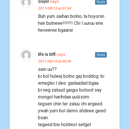
Soyol
says:
Reply
2011/08/13 at 07:34
Buh yum saihan bolno, ta hoyoriin
hair butneee!!!!!!! Chi l uuruu ene
heveeree bgaarai
life is btfl
says:
Reply
2011/08/13 at 00:28
sain uu??
bi bol huleej bolno gej boddog. bi
emegtei l dee. gadaadad bgaa.
bi neg zaluud gaigui bolood say
mongol harihdaa uulzsiim.
tegsen chin ter zaluu chi ergeed
ywah yum bol demii shdeee geed
bsan.
tegeed bie holdwol setgel