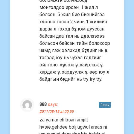
боломжгүй болчихоод
монголдоо ирсэн. 1 жил л
болсон. 5 жил бие биенийгээ
хүлээнэ гэсэн 2 чинь 1 жилийн
дараа л гэхэд бүх юм дууссан
байсан даа. гал нь дүрэлзэхээ
больсон байсан. тийм болохоор
чамд гэж хэлэхэд бүгдийг нь үз.
тэгээд юу нь чухал гэдгийг
ойлгоно. хүлээж үз, хайрлаж үз,
хардаж үз, хардуулж үз, өөр юу л
байдгын бүгдийг нь try try try.
888
says:
Reply
2011/08/15 at 00:55
za yamar ch bsan amjilt
hvsie,gehdee bolj ugwul araas ni