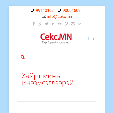
99110103
90001603
info@cekc.mn
Цэс
Хайрт минь
инээмсэглээрэй