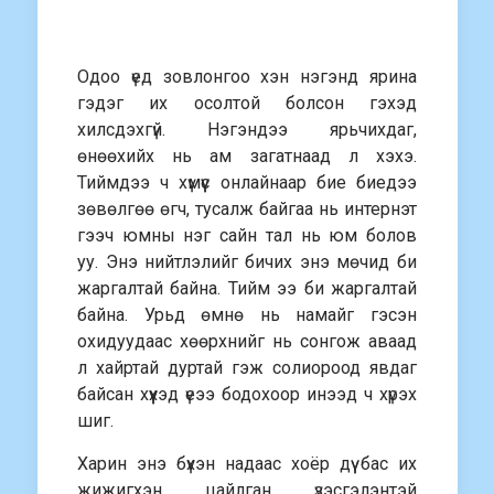
Одоо үед зовлонгоо хэн нэгэнд ярина
гэдэг их осолтой болсон гэхэд
хилсдэхгүй. Нэгэндээ ярьчихдаг,
өнөөхийх нь ам загатнаад л хэхэ.
Тиймдээ ч хүмүүс онлайнаар бие биедээ
зөвөлгөө өгч, тусалж байгаа нь интернэт
гээч юмны нэг сайн тал нь юм болов
уу. Энэ нийтлэлийг бичих энэ мөчид би
жаргалтай байна. Тийм ээ би жаргалтай
байна. Урьд өмнө нь намайг гэсэн
охидуудаас хөөрхнийг нь сонгож аваад
л хайртай дуртай гэж солиороод явдаг
байсан хүүхэд үеээ бодохоор инээд ч хүрэх
шиг.
Харин энэ бүхэн надаас хоёр дүү бас их
жижигхэн, цайлган, үзэсгэлэнтэй