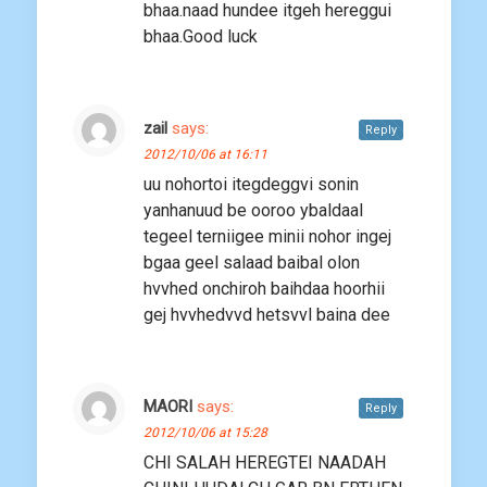
bhaa.naad hundee itgeh hereggui
bhaa.Good luck
zail
says:
Reply
2012/10/06 at 16:11
uu nohortoi itegdeggvi sonin
yanhanuud be ooroo ybaldaal
tegeel terniigee minii nohor ingej
bgaa geel salaad baibal olon
hvvhed onchiroh baihdaa hoorhii
gej hvvhedvvd hetsvvl baina dee
MAORI
says:
Reply
2012/10/06 at 15:28
CHI SALAH HEREGTEI NAADAH