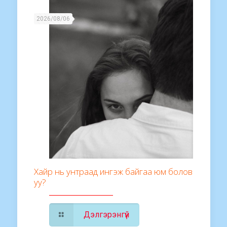
2026/08/06
Хайр нь унтраад ингэж байгаа юм болов
уу?
Дэлгэрэнгүй