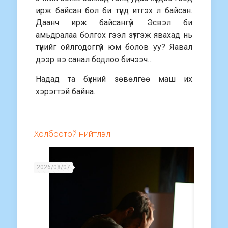
ирж байсан бол би түүнд итгэх л байсан.
Даанч ирж байсангүй. Эсвэл би
амьдралаа болгох гээл зүтгэж явахад нь
түүнийг ойлгодоггүй юм болов уу? Яавал
дээр вэ санал бодлоо бичээч…
Надад та бүхний зөвөлгөө маш их
хэрэгтэй байна.
Холбоотой нийтлэл
2026/08/07