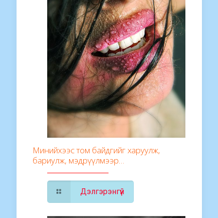
Минийхээс том байдгийг харуулж,
бариулж, мэдрүүлмээр…
Дэлгэрэнгүй