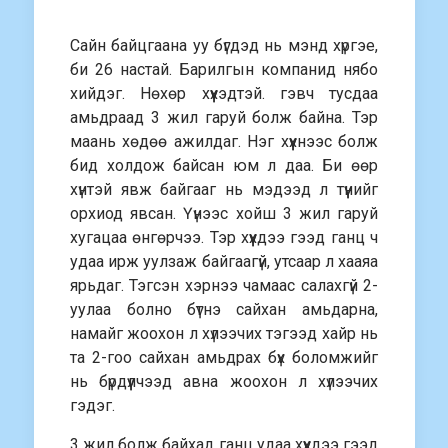
Сайн байцгаана уу бүгдэд нь мэнд хүргэе,
би 26 настай. Барилгын компанид нябо
хийдэг. Нөхөр хүүхэдтэй. гэвч тусдаа
амьдраад 3 жил гаруй болж байна. Тэр
маань хөдөө ажилдаг. Нэг хүүхнээс болж
бид холдож байсан юм л даа. Би өөр
хүнтэй явж байгааг нь мэдээд л түүнийг
орхиод явсан. Үүнээс хойш 3 жил гаруй
хугацаа өнгөрчээ. Тэр хүүхдээ гээд ганц ч
удаа ирж уулзаж байгаагүй, утсаар л хааяа
ярьдаг. Тэгсэн хэрнээ чамаас салахгүй 2-
уулаа болно бүтнэ сайхан амьдарна,
намайг жоохон л хүлээчих тэгээд хайр нь
та 2-гоо сайхан амьдрах бүх боломжийг
нь бүрдүүлчээд авна жоохон л хүлээчих
гэдэг.
3 жил болж байхад ганц удаа хүүхдээ гээд