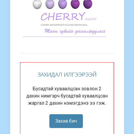
ЗАХИДАЛ ИЛГЭЭРЭЭЙ
Бусадтай хуваалцсан зовлон 2
дахин нимгэрч бусадтай хуваалцсан
жаргал 2 дахин нэмэгдэнэ ээ гэж.
Захиа бич