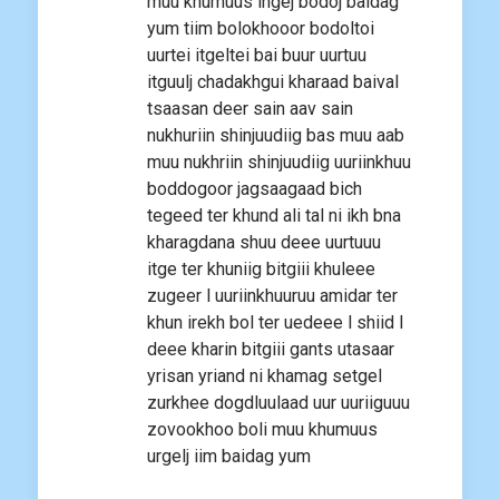
muu khumuus ingej bodoj baidag
yum tiim bolokhooor bodoltoi
uurtei itgeltei bai buur uurtuu
itguulj chadakhgui kharaad baival
tsaasan deer sain aav sain
nukhuriin shinjuudiig bas muu aab
muu nukhriin shinjuudiig uuriinkhuu
boddogoor jagsaagaad bich
tegeed ter khund ali tal ni ikh bna
kharagdana shuu deee uurtuuu
itge ter khuniig bitgiii khuleee
zugeer l uuriinkhuuruu amidar ter
khun irekh bol ter uedeee l shiid l
deee kharin bitgiii gants utasaar
yrisan yriand ni khamag setgel
zurkhee dogdluulaad uur uuriiguuu
zovookhoo boli muu khumuus
urgelj iim baidag yum