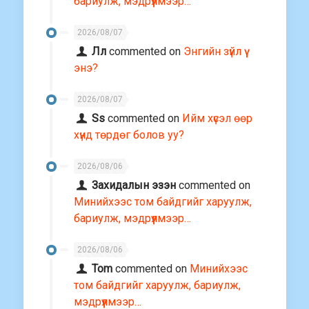
бариулж, мэдрүүлмээр…
2026/08/07
Лл
commented on
Энгийн зүйл үү
энэ?
2026/08/07
Ss
commented on
Ийм хүсэл өөр
хүнд төрдөг болов уу?
2026/08/06
Захидалын эзэн
commented on
Минийхээс том байдгийг харуулж,
бариулж, мэдрүүлмээр…
2026/08/06
Tom
commented on
Минийхээс
том байдгийг харуулж, бариулж,
мэдрүүлмээр…