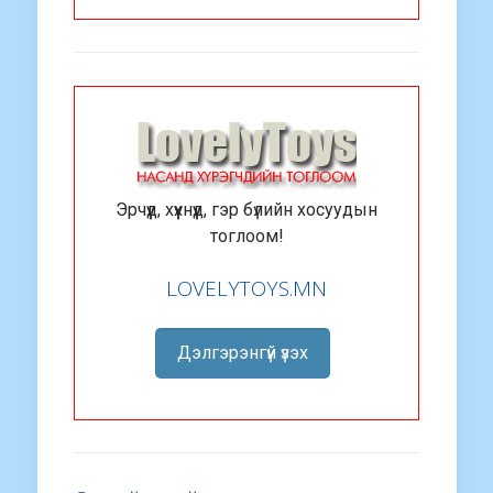
Эрчүүд, хүүхнүүд, гэр бүлийн хосуудын
тоглоом!
LOVELYTOYS.MN
Дэлгэрэнгүй үзэх