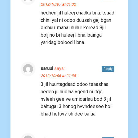
2012/10/07 at 01:32
hedhen jil huleej chadku bnu. tsaad
chini yal ni odoo duusah gej bgan
bishuu. manai nuhur koread 8jil
boljino bi huleej l bna. bainga
yaridag bolood l bna.
saruul
says:
Reply
2012/10/06 at 21:35
3 jil huurtagdaad odoo tsaashaa
heden jil hudlaa vgend ni itgej
hvleeh gee ve amidarlaa bod 3 jil
baitugai 3 honog hvvhdeesee hol
bhad hetsvv sh dee salaa