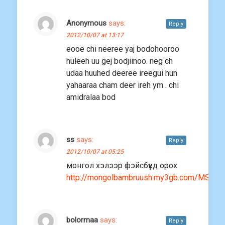
Anonymous
says:
Reply
2012/10/07 at 13:17
eooe chi neeree yaj bodohooroo
huleeh uu gej bodjiinoo. neg ch
udaa huuhed deeree ireegui hun
yahaaraa cham deer ireh ym . chi
amidralaa bod
ss
says:
Reply
2012/10/07 at 05:25
монгол хэлээр фэйсбүүкд орох
http://mongolbambruush.my3gb.com/MSBHZ
bolormaa
says:
Reply