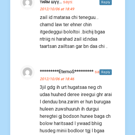
тийм шүү...
says:
Reply
2012/10/06 at 18:49
zail id mataraa chi teneguu…
chamd law ter ehner chin
itgedeggui bololtoi ..bichij bgaa
ntriig ni harahad zail id.ndaa
taartsan zailtsan gar bn daa chi ..
*********EternoS*********
says:
Reply
2012/10/06 at 18:46
3jil gdg ih urt hugatsaa neg ch
udaa huuhed deree ireegui ghr arai
l denduu bna.zarim er hun burugaa
huleen zuwshuuruh ih durgui
heregtei gj bodson hunee baga ch
bolow haritsaad l ywaad bhiig
husdeg minii bodloor tgj l bgaa