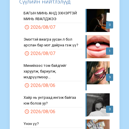
Сүүлийн нийтлэлүүд
БАГЫН МИНЬ АНД ЭХНЭРТЭЙ
МИНЬ ЯВАЛДЖЭЭ
0
2026/08/07
Эмэгтэй виагра уусан л бол
арслан бар мэт дайрна гэж үү?
1
2026/08/07
Минийхээс том байдгийг
харуулж, бариулж,
мэдрүүлмээр…
9
2026/08/06
Хайр нь унтраад ингэж байгаа
юм болов уу?
3
2026/08/06
Үнэн үү?