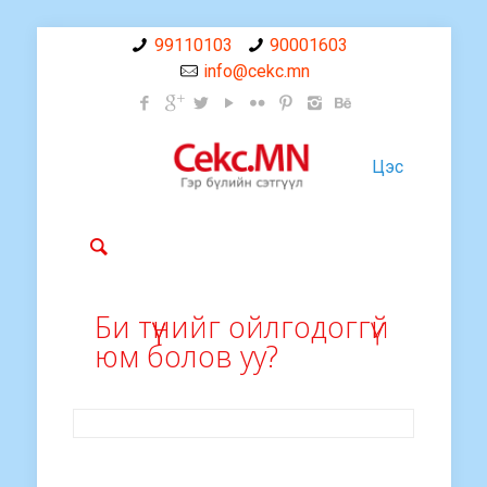
99110103
90001603
info@cekc.mn
Цэс
Би түүнийг ойлгодоггүй
юм болов уу?