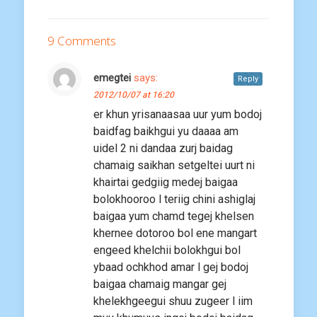
9 Comments
emegtei
says:
Reply
2012/10/07 at 16:20
er khun yrisanaasaa uur yum bodoj
baidfag baikhgui yu daaaa am
uidel 2 ni dandaa zurj baidag
chamaig saikhan setgeltei uurt ni
khairtai gedgiig medej baigaa
bolokhooroo l teriig chini ashiglaj
baigaa yum chamd tegej khelsen
khernee dotoroo bol ene mangart
engeed khelchii bolokhgui bol
ybaad ochkhod amar l gej bodoj
baigaa chamaig mangar gej
khelekhgeegui shuu zugeer l iim