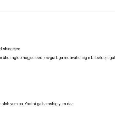
el shingejee
i bho mgloo hogjuuleed zavgui bga motivationiig n bi beldej ugu
 boloh yum aa. Yostoi gaihamshig yum daa.