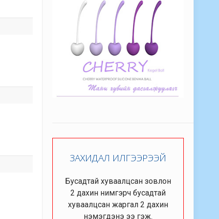
ЗАХИДАЛ ИЛГЭЭРЭЭЙ
Бусадтай хуваалцсан зовлон
2 дахин нимгэрч бусадтай
хуваалцсан жаргал 2 дахин
нэмэгдэнэ ээ гэж.