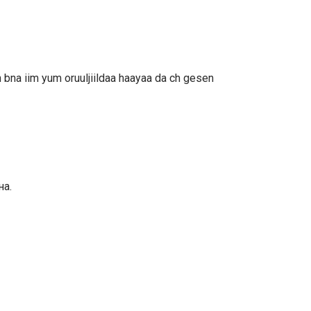
in bna iim yum oruuljiildaa haayaa da ch gesen
на.