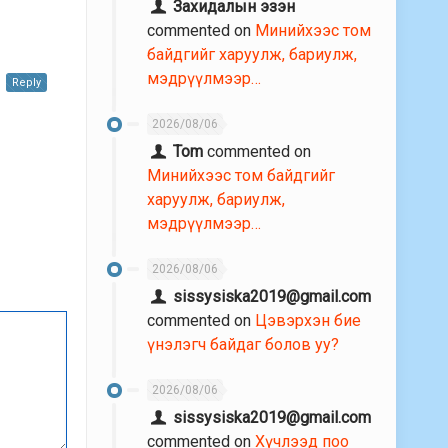
Захидалын эзэн
commented on
Минийхээс том
байдгийг харуулж, бариулж,
мэдрүүлмээр…
Reply
2026/08/06
Tom
commented on
Минийхээс том байдгийг
харуулж, бариулж,
мэдрүүлмээр…
2026/08/06
sissysiska2019@gmail.com
commented on
Цэвэрхэн бие
үнэлэгч байдаг болов уу?
2026/08/06
sissysiska2019@gmail.com
commented on
Хүчлээд поо