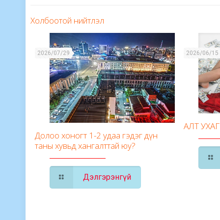
Холбоотой нийтлэл
2026/07/29
2026/06/15
АЛТ УХА
Долоо хоногт 1-2 удаа гэдэг дүн
таны хувьд хангалттай юу?
Дэлгэрэнгүй