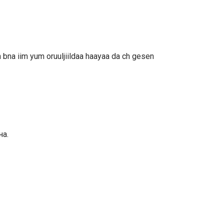
in bna iim yum oruuljiildaa haayaa da ch gesen
на.