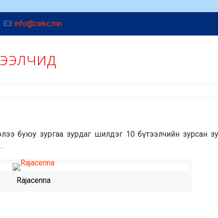
info@cekc.mn
тээлчид
ээлээ буюу зургаа зурдаг шилдэг 10 бүтээлчийн зурсан з
…
Rajacenna