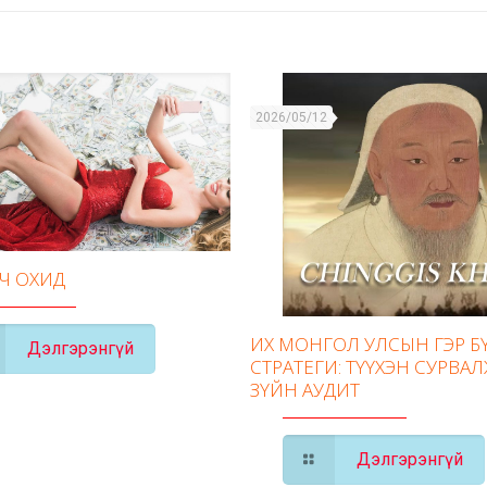
2026/05/12
ГЧ ОХИД
ИХ МОНГОЛ УЛСЫН ГЭР 
Дэлгэрэнгүй
СТРАТЕГИ: ТҮҮХЭН СУРВАЛ
ЗҮЙН АУДИТ
Дэлгэрэнгүй