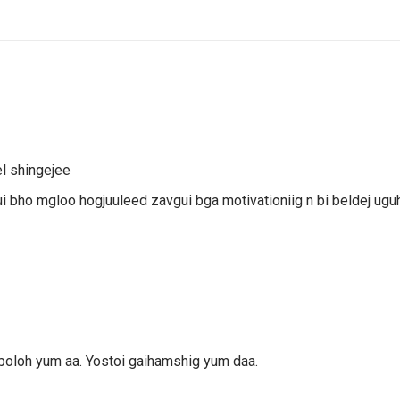
el shingejee
i bho mgloo hogjuuleed zavgui bga motivationiig n bi beldej ugu
 boloh yum aa. Yostoi gaihamshig yum daa.