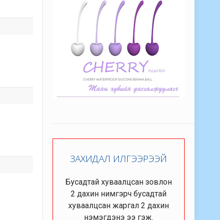
ЗАХИДАЛ ИЛГЭЭРЭЭЙ
Бусадтай хуваалцсан зовлон
2 дахин нимгэрч бусадтай
хуваалцсан жаргал 2 дахин
нэмэгдэнэ ээ гэж.