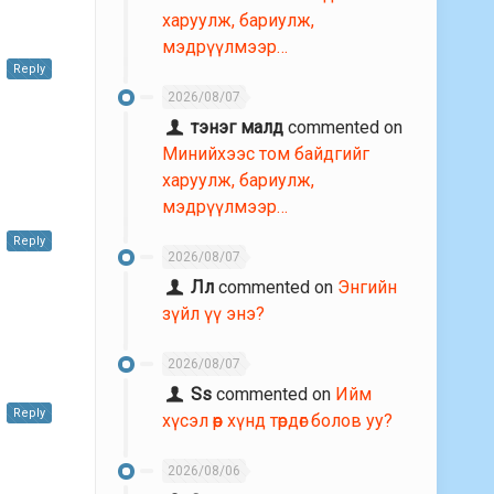
харуулж, бариулж,
мэдрүүлмээр…
Reply
2026/08/07
тэнэг малд
commented on
Минийхээс том байдгийг
харуулж, бариулж,
мэдрүүлмээр…
Reply
2026/08/07
Лл
commented on
Энгийн
зүйл үү энэ?
2026/08/07
Ss
commented on
Ийм
Reply
хүсэл өөр хүнд төрдөг болов уу?
2026/08/06