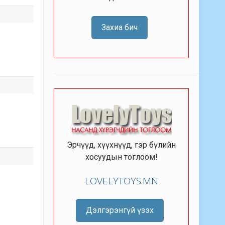
Захиа бич
Эрчүүд, хүүхнүүд, гэр бүлийн
хосуудын тоглоом!
LOVELYTOYS.MN
Дэлгэрэнгүй үзэх