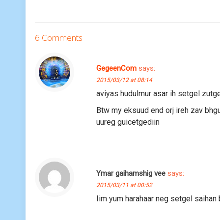
6 Comments
GegeenCom
says:
2015/03/12 at 08:14
aviyas hudulmur asar ih setgel zutg
Btw my eksuud end orj ireh zav bhgu
uureg guicetgediin
Ymar gaihamshig vee
says:
2015/03/11 at 00:52
Iim yum harahaar neg setgel saihan