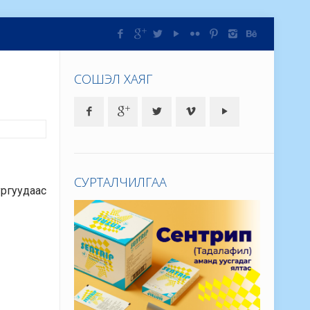
СОШЭЛ ХАЯГ
СУРТАЛЧИЛГАА
ургуудаас