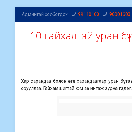
Админтай холбогдох
99110103
90001603
10 гайхалтай уран бү
Хар харандаа болон өнгөт харандаагаар уран бүт
орууллаа. Гайхамшигтай юм аа ингэж зурна гэдэг