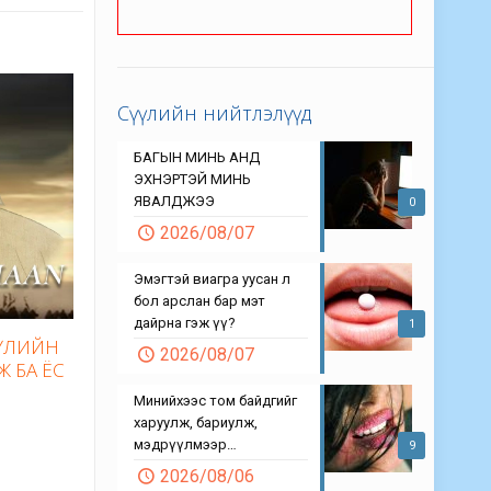
Сүүлийн нийтлэлүүд
БАГЫН МИНЬ АНД
ЭХНЭРТЭЙ МИНЬ
ЯВАЛДЖЭЭ
0
2026/08/07
Эмэгтэй виагра уусан л
бол арслан бар мэт
дайрна гэж үү?
1
БҮЛИЙН
2026/08/07
Ж БА ЁС
Минийхээс том байдгийг
харуулж, бариулж,
мэдрүүлмээр…
9
2026/08/06