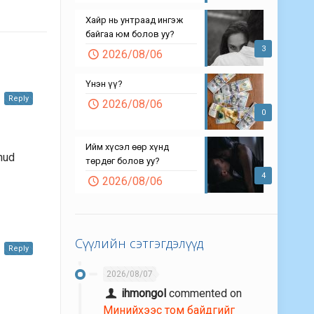
Хайр нь унтраад ингэж
байгаа юм болов уу?
3
2026/08/06
Үнэн үү?
Reply
2026/08/06
0
Ийм хүсэл өөр хүнд
hud
төрдөг болов уу?
4
2026/08/06
Сүүлийн сэтгэгдэлүүд
Reply
2026/08/07
ihmongol
commented on
Минийхээс том байдгийг