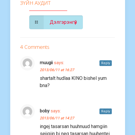
ЗҮЙН АУДИТ
Дэлгэрэнгүй
4 Comments
muugii
says:
Reply
2013/06/11 at 16:27
shartalt hudlaa KINO bishel yum
bna?
boby
says:
Reply
2013/06/11 at 14:27
ingej tasarsan huuhnuud hamgiin
sejigiin bi neg tasarsan huuhentei