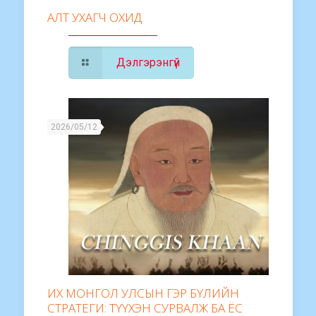
АЛТ УХАГЧ ОХИД
Дэлгэрэнгүй
2026/05/12
ИХ МОНГОЛ УЛСЫН ГЭР БҮЛИЙН
СТРАТЕГИ: ТҮҮХЭН СУРВАЛЖ БА ЁС