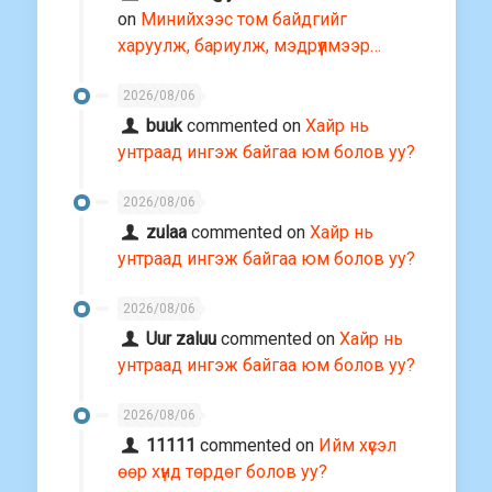
on
Минийхээс том байдгийг
харуулж, бариулж, мэдрүүлмээр…
2026/08/06
buuk
commented on
Хайр нь
унтраад ингэж байгаа юм болов уу?
2026/08/06
zulaa
commented on
Хайр нь
унтраад ингэж байгаа юм болов уу?
2026/08/06
Uur zaluu
commented on
Хайр нь
унтраад ингэж байгаа юм болов уу?
2026/08/06
11111
commented on
Ийм хүсэл
өөр хүнд төрдөг болов уу?