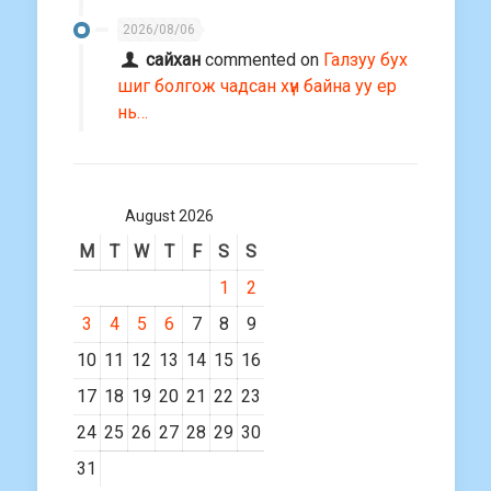
2026/08/06
сайхан
commented on
Галзуу бух
шиг болгож чадсан хүн байна уу ер
нь…
August 2026
M
T
W
T
F
S
S
1
2
3
4
5
6
7
8
9
10
11
12
13
14
15
16
17
18
19
20
21
22
23
24
25
26
27
28
29
30
31