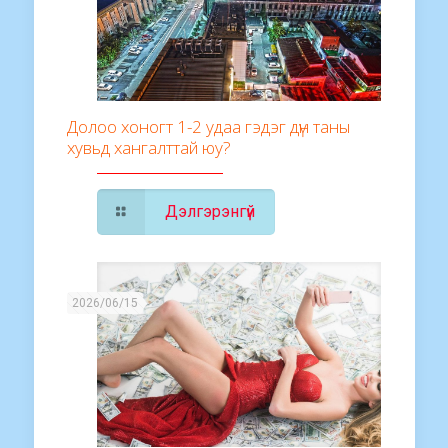
Долоо хоногт 1-2 удаа гэдэг дүн таны
хувьд хангалттай юу?
Дэлгэрэнгүй
2026/06/15