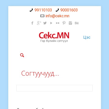
99110103
90001603
info@cekc.mn
Цэс
Согтуучууд…