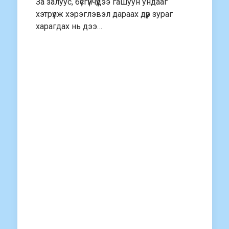
За залуус, бүсгүйчүүдээ гашуун ундааг
хэтрүүлж хэрэглэвэл дараах дүр зураг
харагдах нь дээ…