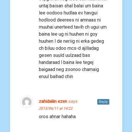
untaj baisan shal balai um baina
lee oodoos hudlaa ev havgui
hodlood deerees ni amnaas ni
muuhai unerteed tavih ch ugui um
baina lee ug ni huuhen ni goy
huuhen l de neriig ni erka gedeg
ch biluu odoo mcs-d ajilladag
gesen suuld uulzaad bas
handaraad l baina lee tegej
baigaad neg zoonoo chamaig
eruul baihad chin
zahidaliin ezen
says:
Reply
2013/06/11 at 14:22
oros ahnar hahaha