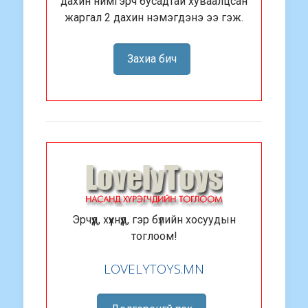
дахин нимгэрч бусадтай хуваалцсан
жаргал 2 дахин нэмэгдэнэ ээ гэж.
Захиа бич
Эрчүүд, хүүхнүүд, гэр бүлийн хосуудын
тоглоом!
LOVELYTOYS.MN