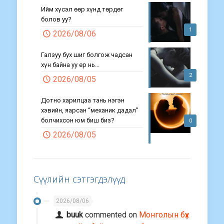
Ийм хүсэл өөр хүнд төрдөг
болов уу?
1
2026/08/06
Галзуу бух шиг болгож чадсан
хүн байна уу ер нь…
2
2026/08/05
Дотно харилцаа тань нэгэн
хэвийн, яарсан “механик дадал”
болчихсон юм биш биз?
0
2026/08/05
Сүүлийн сэтгэгдэлүүд
2026/08/06
buuk
commented on
Монголын бүх