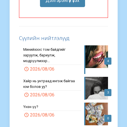
Дэлгэрэнгүй үзэх
Сүүлийн нийтлэлүүд
Минийхээс том байдгийг
харуулж, бариулж,
мэдрүүлмээр…
4
2026/08/06
Хайр нь унтраад ингэж байгаа
юм болов уу?
3
2026/08/06
Үнэн үү?
2026/08/06
0