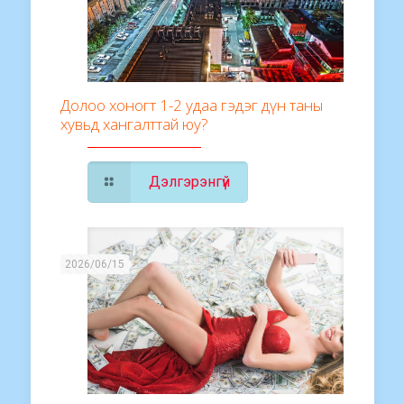
Долоо хоногт 1-2 удаа гэдэг дүн таны
хувьд хангалттай юу?
Дэлгэрэнгүй
2026/06/15