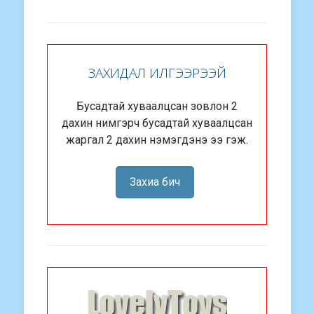
ЗАХИДАЛ ИЛГЭЭРЭЭЙ
Бусадтай хуваалцсан зовлон 2
дахин нимгэрч бусадтай хуваалцсан
жаргал 2 дахин нэмэгдэнэ ээ гэж.
Захиа бич