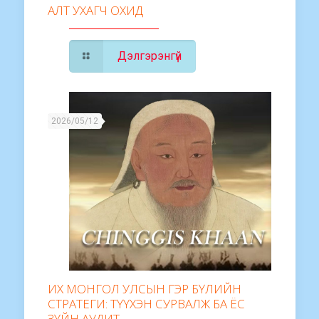
АЛТ УХАГЧ ОХИД
Дэлгэрэнгүй
2026/05/12
ИХ МОНГОЛ УЛСЫН ГЭР БҮЛИЙН
СТРАТЕГИ: ТҮҮХЭН СУРВАЛЖ БА ЁС
ЗҮЙН АУДИТ