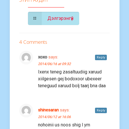
Дэлгэрэнгүй
4 Comments
xoxo
says:
Reply
2014/06/16 at 09:32
Ixenx teneg zasaltuudiig xaruud
xiilgesen gej bodoxoor ubexeer
teneguud xaruud bolj taarj bna daa
shinesaran
says:
Reply
2014/06/12 at 16:06
nohoinii us noos shig l ym