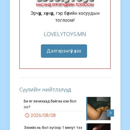
Эрчүүд, хүүхнүүд, гэр бүлийн хосуудын
тоглоом!
LOVELYTOYS.MN
Дэлгэрэнгүй үзэх
Сүүлийн нийтлэлүүд
Би яг яачихаад байгаа юм бол
оо?
0
2026/08/08
Эхнийх нь бол зүгээр 1 минут тэх