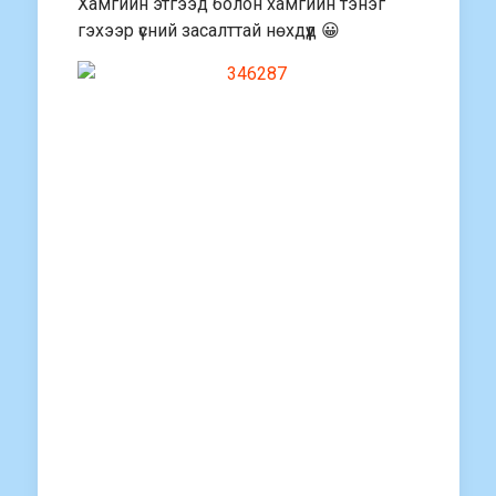
Хамгийн этгээд болон хамгийн тэнэг
гэхээр үсний засалттай нөхдүүд 😀