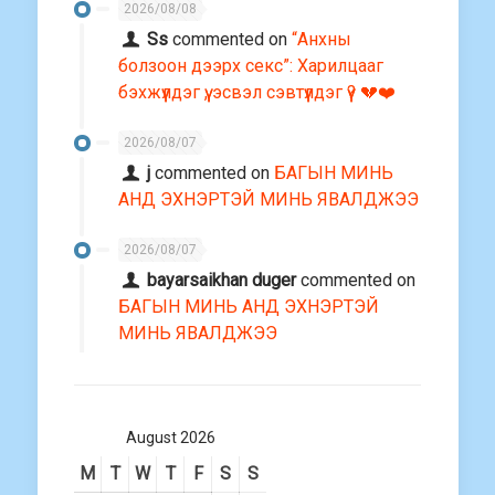
2026/08/08
Ss
commented on
“Анхны
болзоон дээрх секс”: Харилцааг
бэхжүүлдэг үү, эсвэл сэвтүүлдэг үү? 💔❤️
2026/08/07
j
commented on
БАГЫН МИНЬ
АНД ЭХНЭРТЭЙ МИНЬ ЯВАЛДЖЭЭ
2026/08/07
bayarsaikhan duger
commented on
БАГЫН МИНЬ АНД ЭХНЭРТЭЙ
МИНЬ ЯВАЛДЖЭЭ
August 2026
M
T
W
T
F
S
S