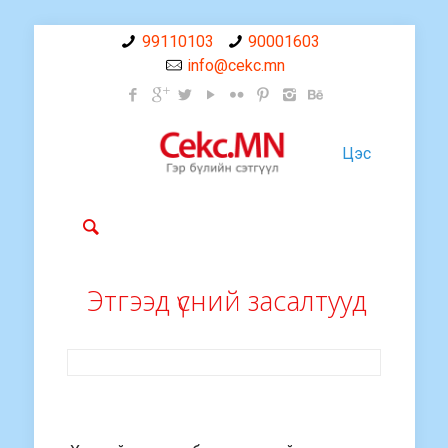
99110103
90001603
info@cekc.mn
Цэс
Этгээд үсний засалтууд