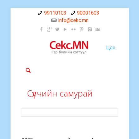
99110103
90001603
info@cekc.mn
Цэс
Сүүлчийн самурай