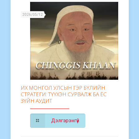
2026/05/12
ИХ МОНГОЛ УЛСЫН ГЭР БҮЛИЙН
СТРАТЕГИ: ТҮҮХЭН СУРВАЛЖ БА ЁС
ЗҮЙН АУДИТ
Дэлгэрэнгүй