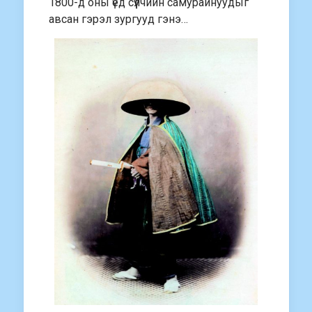
1800-д оны үед сүүлчийн самурайнуудыг
авсан гэрэл зургууд гэнэ…