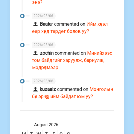
энэ?
2026/08/06
Baatar
commented on
Ийм хүсэл
өөр хүнд төрдөг болов уу?
2026/08/06
zochin
commented on
Минийхээс
том байдгийг харуулж, бариулж,
мэдрүүлмээр…
2026/08/06
kuzaalz
commented on
Монголын
бүх эрчүүд ийм байдаг юм уу?
August 2026