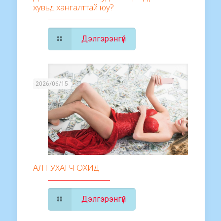
хувьд хангалттай юу?
Дэлгэрэнгүй
2026/06/15
АЛТ УХАГЧ ОХИД
Дэлгэрэнгүй