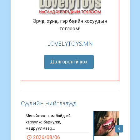
Эрчүүд, хүүхнүүд, гэр бүлийн хосуудын
тоглоом!
LOVELYTOYS.MN
Дэлгэрэнгүй үзэх
Сүүлийн нийтлэлүүд
Минийхээс том байдгийг
харуулж, бариулж,
мэдрүүлмээр…
6
2026/08/06