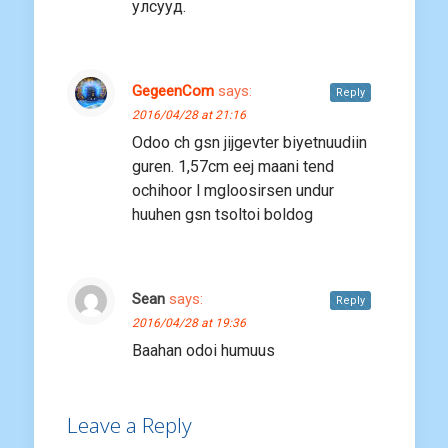
улсууд.
GegeenCom
says:
Reply
2016/04/28 at 21:16
Odoo ch gsn jijgevter biyetnuudiin
guren. 1,57cm eej maani tend
ochihoor l mgloosirsen undur
huuhen gsn tsoltoi boldog
Sean
says:
Reply
2016/04/28 at 19:36
Baahan odoi humuus
Leave a Reply