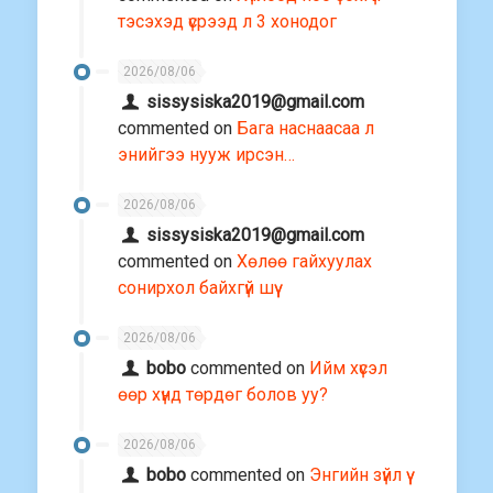
тэсэхэд үсрээд л 3 хонодог
2026/08/06
sissysiska2019@gmail.com
commented on
Бага наснаасаа л
энийгээ нууж ирсэн…
2026/08/06
sissysiska2019@gmail.com
commented on
Хөлөө гайхуулах
сонирхол байхгүй шүү
2026/08/06
bobo
commented on
Ийм хүсэл
өөр хүнд төрдөг болов уу?
2026/08/06
bobo
commented on
Энгийн зүйл үү