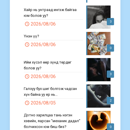
Хайр нь унтраад ингэж байгаа
юм болов уу?
3
2026/08/06
Үнэн үү?
2026/08/06
0
Ийм хүсэл өөр хүнд төрдөг
болов уу?
3
2026/08/06
Галзуу бух шиг болгож чадсан
хүн байна уу ер нь…
2
2026/08/05
Дотно харилцаа тань нэгэн
хэвийн, яарсан “механик дадал”
болчихсон юм биш биз?
0