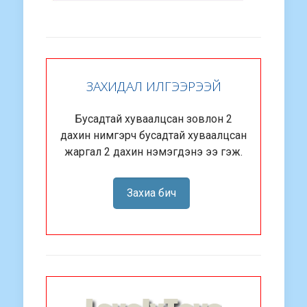
ЗАХИДАЛ ИЛГЭЭРЭЭЙ
Бусадтай хуваалцсан зовлон 2
дахин нимгэрч бусадтай хуваалцсан
жаргал 2 дахин нэмэгдэнэ ээ гэж.
Захиа бич