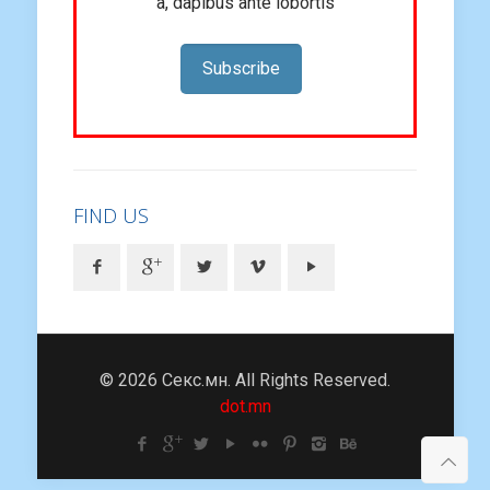
a, dapibus ante lobortis
Subscribe
FIND US
© 2026 Секс.мн. All Rights Reserved.
dot.mn