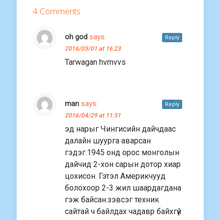
4 Comments
oh god
says:
Reply
2016/05/01 at 16:23
Tarwagan hvmvvs
man
says:
Reply
2016/04/29 at 11:51
эд нарыг Чингисийн дайчдаас
далайн шуурга аварсан
гэдэг.1945 онд орос монголын
дайчид 2-хон сарын дотор хиар
цохисон. Гэтэл Америкчууд
болохоор 2-3 жил шаардагдана
гэж байсан.зэвсэг техник
сайтай ч байлдах чадавр байхгүй