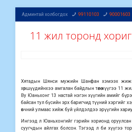
Админтай холбогдох
99110103
90001603
11 жил торонд хори
Хятадын Шянси мужийн Шанфан хэмээх жижиг
хөршүүдийнхээ амгалан байдлын төлөө хүүгээ 11 ж
Ву Юаньхонг 13 настай нэгэн хүүгийн амийг бүрэ
байсан тул бүсийн эрх баригчид түүний хэргийг х
өвчний улмаас хийж буй үйлдэлдээ эрүүгийн хари
Ингээд л Юаньхонгийг гэрийн хорионд оруулсан 
суугчдын айлгах болсон. Тэгээд л би хүүгээ то