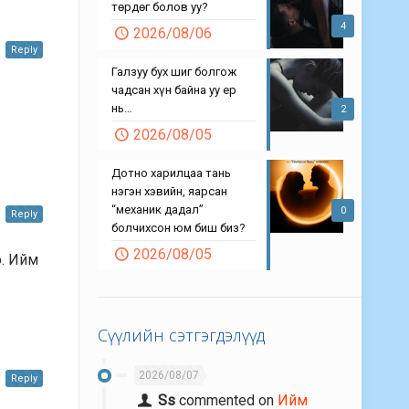
төрдөг болов уу?
4
2026/08/06
Reply
Галзуу бух шиг болгож
чадсан хүн байна уу ер
нь…
2
2026/08/05
Дотно харилцаа тань
нэгэн хэвийн, яарсан
“механик дадал”
0
Reply
болчихсон юм биш биз?
2026/08/05
э. Ийм
Сүүлийн сэтгэгдэлүүд
2026/08/07
Reply
Ss
commented on
Ийм