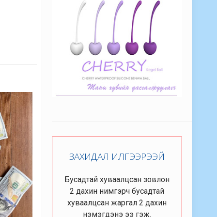
ЗАХИДАЛ ИЛГЭЭРЭЭЙ
Бусадтай хуваалцсан зовлон
2 дахин нимгэрч бусадтай
хуваалцсан жаргал 2 дахин
нэмэгдэнэ ээ гэж.