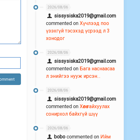
2026/08/06
sissysiska2019@gmail.com
commented on
Хүчлээд поо
үзэхгүй тэсэхэд үсрээд л 3
хонодог
2026/08/06
sissysiska2019@gmail.com
commented on
Бага наснаасаа
л энийгээ нууж ирсэн…
2026/08/06
sissysiska2019@gmail.com
commented on
Хөлөө гайхуулах
сонирхол байхгүй шүү
2026/08/06
bobo
commented on
Ийм