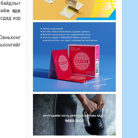
э байдлыг
йж өгдөг.
усдад хор
 Юаньхонг
ньхонгийг