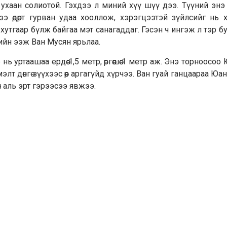
 ухаан солиотой. Гэхдээ л миний хүү шүү дээ. Түүний эн
э өдөрт гурван удаа хооллож, хэрэгцээтэй зүйлсийг нь хи
хутгаар бүлж байгаа мэт санагаддаг. Гэсэн ч ингэж л тэр б
ийн ээж Ван Мусян ярьлаа.
уртаашаа ердөө 1,5 метр, өргөөшөө 1 метр аж. Энэ торноосоо
элт дөнгө зүүхээс өөр аргагүйд хүрчээ. Ван гуай ганцаараа Юа
хөөн аль эрт гэрээсээ явжээ.