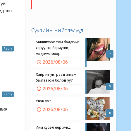
гүй
уудлыг
Сүүлийн нийтлэлүүд
Минийхээс том байдгийг
харуулж, бариулж,
Reply
мэдрүүлмээр…
7
2026/08/06
Хайр нь унтраад ингэж
байгаа юм болов уу?
3
2026/08/06
Reply
Үнэн үү?
 явж
2026/08/06
0
Ийм хүсэл өөр хүнд