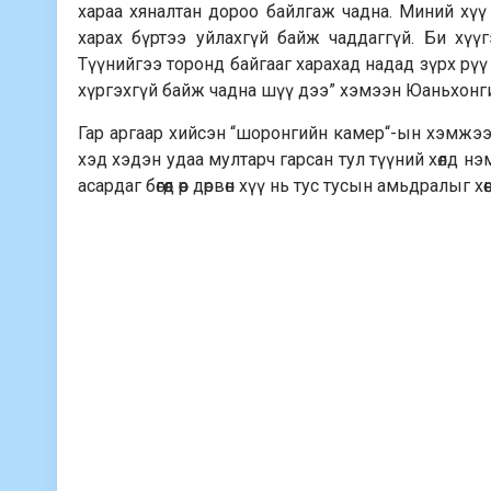
хараа хяналтан дороо байлгаж чадна. Миний хүү
харах бүртээ уйлахгүй байж чаддаггүй. Би хүүгэ
Түүнийгээ торонд байгааг харахад надад зүрх рүү 
хүргэхгүй байж чадна шүү дээ” хэмээн Юаньхонг
Гар аргаар хийсэн “шоронгийн камер“-ын хэмжээ нь 
хэд хэдэн удаа мултарч гарсан тул түүний хөлд нэм
асардаг бөгөөд өөр дөрвөн хүү нь тус тусын амьдралыг 