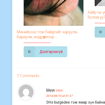
Хайр нь 
болов уу
Минийхээс том байдгийг харуулж,
бариулж, мэдрүүлмээр…
Дэлгэрэнгүй
7 Comments
Шүүх
says:
2013/06/15 at 01:27
ЭНэ burgedee гэж ямар хүн байна?