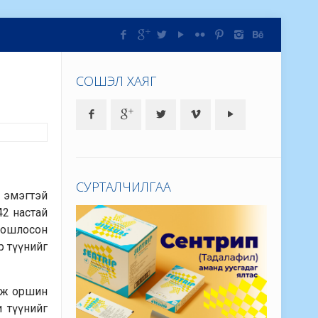
СОШЭЛ ХАЯГ
СУРТАЛЧИЛГАА
 эмэгтэй
42 настай
оношлосон
р түүнийг
явж оршин
и түүнийг