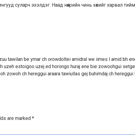
лчингууд суларч эхэлдэг. Наад нөхрийн чинь хөлийг харвал тий
zuu tawilan be ymar ch orowdoltei amidral we iimes l amid bh e
h uzeh estoigoo uzej ed horongo huraj ene bie zowoohgui setge
oh zowoh ch hereggui araara tawiullas gej buhimdaj ch hereggui
elds are marked
*