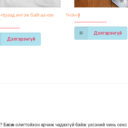
унтраад ингэж байгаа юм
Үнэн үү?
?
Дэлгэрэнгүй
Дэлгэрэнгүй
 Бөгсөө ч олигтойхон арчиж чадахгүй байж үхсэний чинь секс