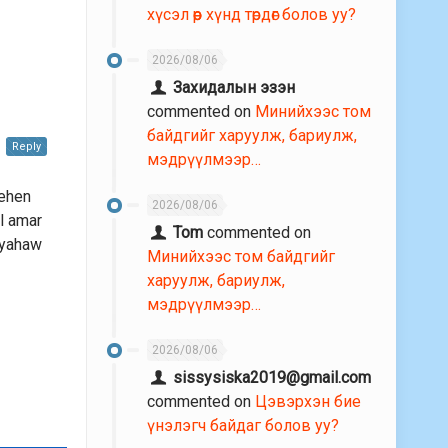
хүсэл өөр хүнд төрдөг болов уу?
м
2026/08/06
Захидалын эзэн
commented on
Минийхээс том
байдгийг харуулж, бариулж,
Reply
мэдрүүлмээр…
nehen
2026/08/06
l amar
Tom
commented on
 yahaw
Минийхээс том байдгийг
харуулж, бариулж,
мэдрүүлмээр…
2026/08/06
sissysiska2019@gmail.com
commented on
Цэвэрхэн бие
үнэлэгч байдаг болов уу?