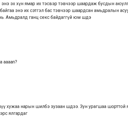
ж энэ эх хүн ямар их тэсвэр тэвчээр шаардаж бусдын аюул
 гэж байгаа энэ их сэтгэл бас тэвчээр шаардсан амьдралын ас
нь. Амьдралд ганц секс байдаггүй юм шдэ
a aaaan?
шүү хужаа нарын шилбэ зузаан шдээ. Зун урагшаа шорттой
эрс ялгардаг