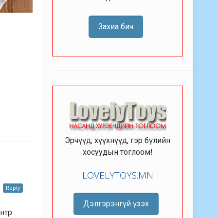
Захиа бич
Эрчүүд, хүүхнүүд, гэр бүлийн
хосуудын тоглоом!
LOVELYTOYS.MN
Reply
Дэлгэрэнгүй үзэх
 нтр