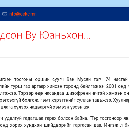
info@cekc.mn
гдсон Ву Юаньхон…
хэн тосгоны оршин суугч Ван Мусян гэгч 74 настай
илийн турш гар аргаар хийсэн торонд байлгажээ. 2001 онд 
лгэжээ. Тэрээр өсвөр насандаа шизофрени өвчтэй хэмээн 
эрэгсэхгүй болгож, гэмт хэрэгтнийг суллан тавьжээ. Хуулиа
уцлага хүлээх чадваргүй хэмээн үзсэн аж.
ч удалгүй гадагшаа гарах болсон байна. “Тэр тосгоноор 
ронд хорих хүндхэн шийдвэрийг гаргасан даа. Ингэж л б