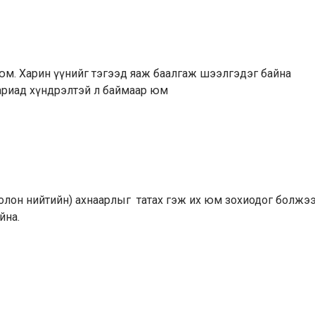
юм. Харин үүнийг тэгээд яаж баалгаж шээлгэдэг байна
бариад хүндрэлтэй л баймаар юм
(олон нийтийн) ахнаарлыг татах гэж их юм зохиодог болжэ
йна.