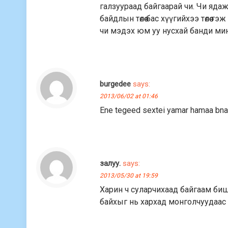
галзуураад байгаарай чи. Чи яда
байдлын төлөө бас хүүгийхээ төлөө
чи мэдэх юм уу нусхай банди ми
burgedee
says:
2013/06/02 at 01:46
Ene tegeed sextei yamar hamaa bna
залуу.
says:
2013/05/30 at 19:59
Харин ч суларчихаад байгаам би
байхыг нь хархад монголчуудаас 