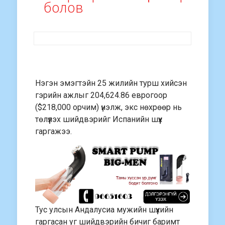
болов
Нэгэн эмэгтэйн 25 жилийн турш хийсэн
гэрийн ажлыг 204,624.86 еврогоор
($218,000 орчим) үнэлж, экс нөхрөөр нь
төлүүлэх шийдвэрийг Испанийн шүүх
гаргажээ.
Тус улсын Андалусиа мужийн шүүхийн
гаргасан уг шийдвэрийн бичиг баримт