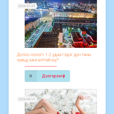
2026/07/29
Долоо хоногт 1-2 удаа гэдэг дүн таны
хувьд хангалттай юу?
Дэлгэрэнгүй
2026/06/15