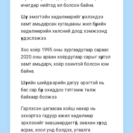
өчигдөр нийтэд ил болсон байна.
Шүүх эмэгтэйн хөдөлмөрийг үнэлэхдээ
хамт амьдарсан хугацааны жил бүрийн
хөдөлмөрийн хөлсний доод хэмжээнд
үндэслэжээ.
Хос хоёр 1995 оны зургаадугаар сараас
2020 оны арван хоёрдугаар сарыг хүртэл
хамт амьдарч, хоёр охинтой болсон юм
байна.
Шүүхийн шийдвэрийн дагуу эрэгтэй нь
бас сар бүр охиддоо тэтгэмж төлж
байхаар болжээ.
Гэрлэсэн цагаасаа хойш нөхөр нь
эхнэртээ гадуур ажил хөдөлмөр
эрхлэхийг зөвшөөрдөггүй, зөвхөн хүүхэд
асрах, хоол унд бэлдэх, угаалга