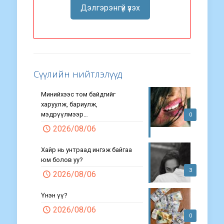
Дэлгэрэнгүй үзэх
Сүүлийн нийтлэлүүд
Минийхээс том байдгийг
харуулж, бариулж,
мэдрүүлмээр…
0
2026/08/06
Хайр нь унтраад ингэж байгаа
юм болов уу?
3
2026/08/06
Үнэн үү?
2026/08/06
0