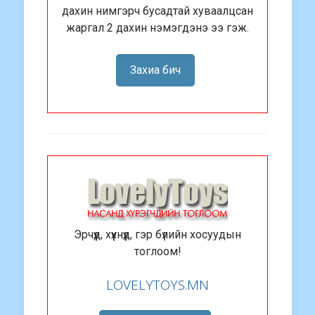
дахин нимгэрч бусадтай хуваалцсан
жаргал 2 дахин нэмэгдэнэ ээ гэж.
Захиа бич
Эрчүүд, хүүхнүүд, гэр бүлийн хосуудын
тоглоом!
LOVELYTOYS.MN