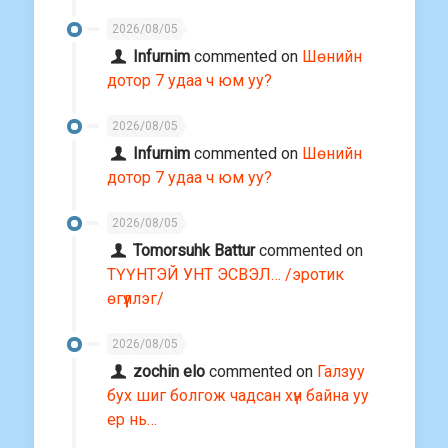
2026/08/05
Infurnim
commented on
Шөнийн
дотор 7 удаа ч юм уу?
2026/08/05
Infurnim
commented on
Шөнийн
дотор 7 удаа ч юм уу?
2026/08/05
Tomorsuhk Battur
commented on
ТҮҮНТЭЙ УНТ ЭСВЭЛ… /эротик
өгүүллэг/
2026/08/05
zochin elo
commented on
Галзуу
бух шиг болгож чадсан хүн байна уу
ер нь…