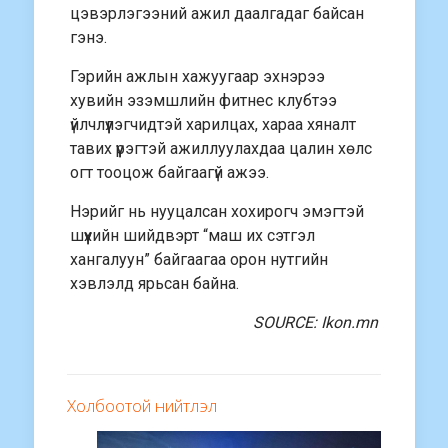
цэвэрлэгээний ажил даалгадаг байсан
гэнэ.
Гэрийн ажлын хажуугаар эхнэрээ
хувийн эзэмшлийн фитнес клубтээ
үйлчлүүлэгчидтэй харилцах, хараа хяналт
тавих үүрэгтэй ажиллуулахдаа цалин хөлс
огт тооцож байгаагүй ажээ.
Нэрийг нь нууцалсан хохирогч эмэгтэй
шүүхийн шийдвэрт “маш их сэтгэл
хангалуун” байгаагаа орон нутгийн
хэвлэлд ярьсан байна.
SOURCE: Ikon.mn
Холбоотой нийтлэл