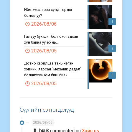
Ийм хүсэл өөр хүнд төрдөг
болов уу?
1
2026/08/06
Галзуу бух шиг болгож чадсан
хүн байна уу ер нь…
2
2026/08/05
Дотно харилцаа тань нэгэн
хэвийн, яарсан “механик дадал”
болчихсон юм биш биз?
0
2026/08/05
Сүүлийн сэтгэгдэлүүд
2026/08/06
buuk
commented on
Хайр нь