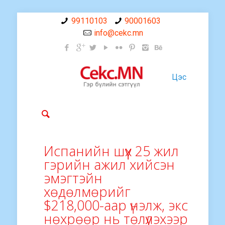
99110103
90001603
info@cekc.mn
Цэс
Испанийн шүүх 25 жил
гэрийн ажил хийсэн
эмэгтэйн
хөдөлмөрийг
$218,000-аар үнэлж, экс
нөхрөөр нь төлүүлэхээр