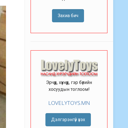
Захиа бич
Эрчүүд, хүүхнүүд, гэр бүлийн
хосуудын тоглоом!
LOVELYTOYS.MN
Дэлгэрэнгүй үзэх