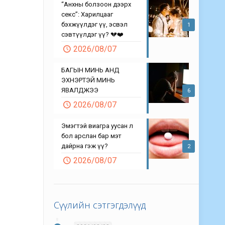
“Анхны болзоон дээрх
секс”: Харилцааг
бэхжүүлдэг үү, эсвэл
1
сэвтүүлдэг үү? 💔❤️
2026/08/07
БАГЫН МИНЬ АНД
ЭХНЭРТЭЙ МИНЬ
ЯВАЛДЖЭЭ
6
2026/08/07
Эмэгтэй виагра уусан л
бол арслан бар мэт
дайрна гэж үү?
2
2026/08/07
Сүүлийн сэтгэгдэлүүд