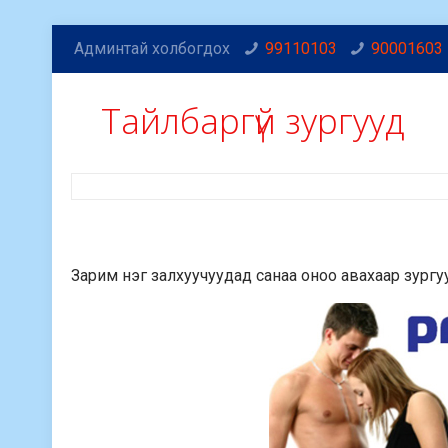
Админтай холбогдох
99110103
90001603
Тайлбаргүй зургууд
Зарим нэг залхуучуудад санаа оноо авахаар зургууд