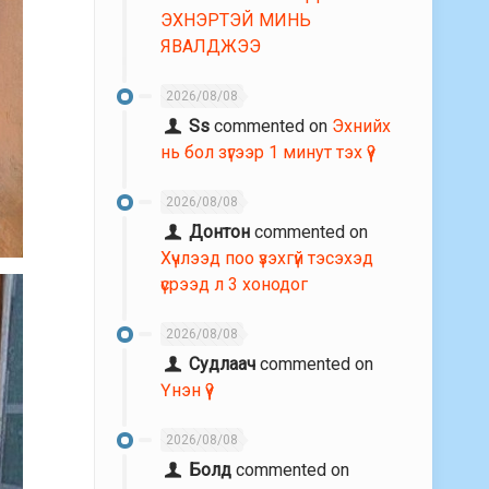
ЭХНЭРТЭЙ МИНЬ
ЯВАЛДЖЭЭ
2026/08/08
Ss
commented on
Эхнийх
нь бол зүгээр 1 минут тэх үү?
2026/08/08
Донтон
commented on
Хүчлээд поо үзэхгүй тэсэхэд
үсрээд л 3 хонодог
2026/08/08
Судлаач
commented on
Үнэн үү?
2026/08/08
Болд
commented on