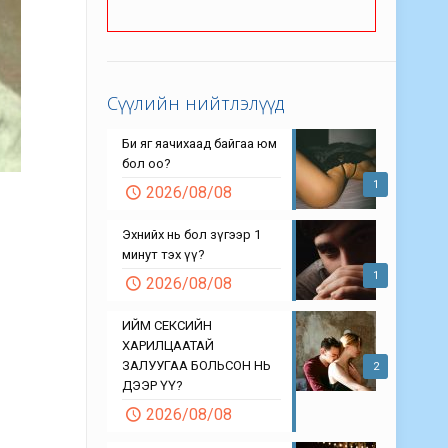
Сүүлийн нийтлэлүүд
Би яг яачихаад байгаа юм
бол оо?
1
2026/08/08
Эхнийх нь бол зүгээр 1
минут тэх үү?
1
2026/08/08
ИЙМ СЕКСИЙН
ХАРИЛЦААТАЙ
ЗАЛУУГАА БОЛЬСОН НЬ
2
ДЭЭР ҮҮ?
2026/08/08