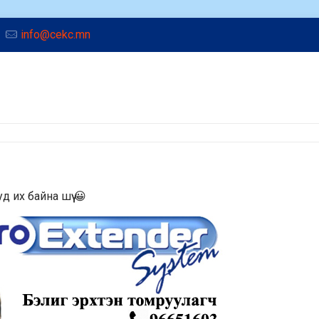
info@cekc.mn
 их байна шүү 😀