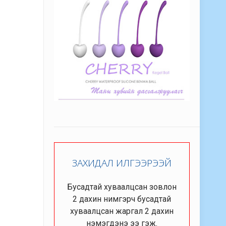
ЗАХИДАЛ ИЛГЭЭРЭЭЙ
Бусадтай хуваалцсан зовлон
2 дахин нимгэрч бусадтай
хуваалцсан жаргал 2 дахин
нэмэгдэнэ ээ гэж.