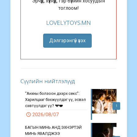
Эрчүүд, хүүхнүүд, гэр бүлийн хосуудын
тоглоом!
LOVELYTOYS.MN
Дэлгэрэнгүй үзэх
Сүүлийн нийтлэлүүд
“Анхны болзоон дээрх секс”:
Харилцааг бэхжүүлдэг үү, эсвэл
сэвтүүлдэг үү? 💔❤️
1
2026/08/07
БАГЫН МИНЬ АНД ЭХНЭРТЭЙ
МИНЬ ЯВАЛДЖЭЭ