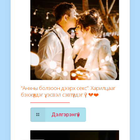
“Анхны болзоон дээрх секс”: Харилцааг
бэхжүүлдэг үү, эсвэл сэвтүүлдэг үү? 💔❤️
Дэлгэрэнгүй