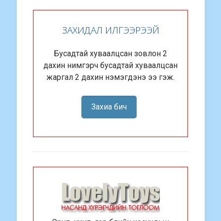
ЗАХИДАЛ ИЛГЭЭРЭЭЙ
Бусадтай хуваалцсан зовлон 2
дахин нимгэрч бусадтай хуваалцсан
жаргал 2 дахин нэмэгдэнэ ээ гэж.
Захиа бич