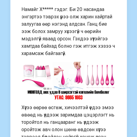
Намайг Х***** гэдэг. Би 20 насандаа
энгэртээ тэврэх үpээ олж харин хайртай
залуугаа өөр нэгэнд алдсан. Ганц биe
ээж болох замруу хүсээгүй ч өөрийн
мэдэлгүй яваад орсон. Гэхдээ хүүтэйгээ
хамтдаа байхад болно гэж итгэж хэзээ ч
харамсаж байгаагүй.
Хүүгээ өөрөө өсгөж, хичээлтэй үeдээ эмээ
өвөөд нь үлдээж заримдаа цэцэрлэгт нь
торойтол нь ганцааранг нь үлдээж
оройтож авч олон шөнө өвдсөн хүүгээ
тэврээд бүүвэйлэн нойргүй хонож үзсэн.