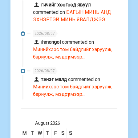
гичийг хөөгөөд явуул
commented on
БАГЫН МИНЬ АНД
ЭХНЭРТЭЙ МИНЬ ЯВАЛДЖЭЭ
2026/08/07
ihmongol
commented on
Минийхээс том байдгийг харуулж,
бариулж, мэдрүүлмээр…
2026/08/07
тэнэг малд
commented on
Минийхээс том байдгийг харуулж,
бариулж, мэдрүүлмээр…
August 2026
M
T
W
T
F
S
S