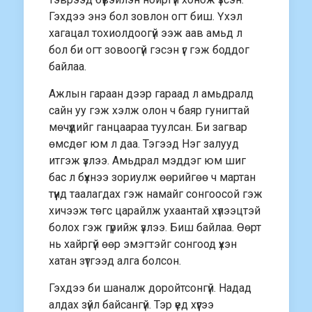
Гэхдээ энэ бол зовлон огт биш. Үxэл
хагацал тохиолдоогүй ээж аав амьд л
бол би огт зовоогүй гэсэн үг гэж боддог
байлаа.
Ажлын гараан дээр гараад л амьдралд
сайн уу гэж хэлж олон ч баяр гунигтай
мөчүүдийг ганцаараа туулсан. Би загвар
өмсдөг юм л даа. Тэгээд Нэг залууд
итгэж үзлээ. Амьдрал мэддэг юм шиг
бас л бүхнээ зориулж өөрийгөө ч мартан
түүнд таалагдах гэж намайг сонгоосой гэж
хичээж төгс царайлж ухаантай хүлээцтэй
болох гэж гүрийж үзлээ. Биш байлаа. Өөрт
нь хайргүй өөр эмэгтэйг сонгоод үxэн
хатан зүтгээд алга болсон.
Гэхдээ би шаналж доройтсонгүй. Надад
алдах зүйл байсангүй. Тэр үeд хүүгээ