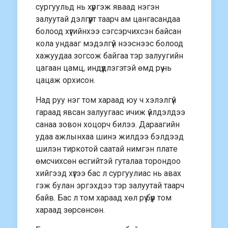
сургуульд нь хүргэж яваад нэгэн
залуутай дэлгүүрт таарч ам цангасандаа
болоод хүүгийнхээ сэгсэрчихсэн байсан
кола ундааг мэдэлгүй нээснээс болоод
хажуудаа зогсож байгаа тэр залуугийн
цагаан цамц, индүүдлэгэтэй өмд рүү нь
цацаж орхисон.
Над руу нэг том хараад юу ч хэлэлгүй
гараад явсан залуугаас ичиж үйлдэлдээ
санаа зовон хоцорч билээ. Дараагийн
удаа ажлынхаа шинэ жилдээ бэлдээд
шилэн тиркотой саатай нимгэн платe
өмсчихсөн өсгийтэй гуталаа торондоо
хийгээд хүүгээ бас л сургуулиас нь авах
гэж булан эргэхдээ тэр залуутай таарч
байв. Бас л том хараад хөл рүү бүүр том
хараад зөрсөнсөн.