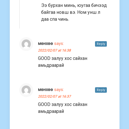
Ээ бурхан минь, юугаа бичээд
байгаа новш вэ. Ном унш л
даа спа чинь.
мөнхөө
says:
Reply
2022/02/07 at 16:38
GOOD залуу хос сайхан
амьдраарай
мөнхөө
says:
Reply
2022/02/07 at 16:37
GOOD залуу хос сайхан
амьдраарай