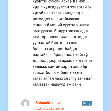
хүүхэнтэй суусан яахав вэ нэг
хүнд л хулхидуулсан эхнэртэй ах
хүнтэй нэг хэсэг явалдаад л
нөгөөдөх нь авгайнаасаа
салдаггүй миний суухад ч хааяа
амжуулсан болуу гэж санадаг
юм тэрнээсээ таашаал авдаг
уу надтай бид хоёр хүслэн
болсон хоёр шиг байдаг ч
надтай янз бүрээр нээх хийхгүй
дээрээ доороо араас нь л тэгнэ
халамж сайтай харин одоо бүр
гэрсэг болгож байна хааяа
загас аялал явах хүсэлгүй таньдаг
хамаатан найзууд ам сайн
Batuushka
says:
Reply
2022/02/08 at 00:12