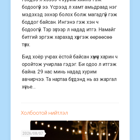
бодоогүй ээ. Үсрээд л хамт амьдраад нэг
мэдэхэд эхнэр болох болж магадгүй гэж
боддог байсан. Ингэнэ гэж хэн ч
бодоогүй. Тэр зүгээр л надад итгэ. Намайг
битгий эргэж харахад хүргэж өөрөөсөө
түлх.
Бид хоёр учрах ёстой байсан хүмүүс харин ч
оройтож учирлаа гэдэг. Би одоо л итгэж
байна. 29 нас минь надад хурим
авчирчээ. Та нартаа бүгдэнд нь аз жаргал
хүсьe…
Холбоотой нийтлэл
2026/08/07