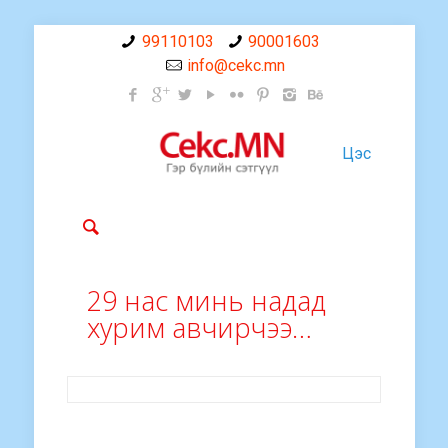
99110103
90001603
info@cekc.mn
Цэс
29 нас минь надад
хурим авчирчээ…