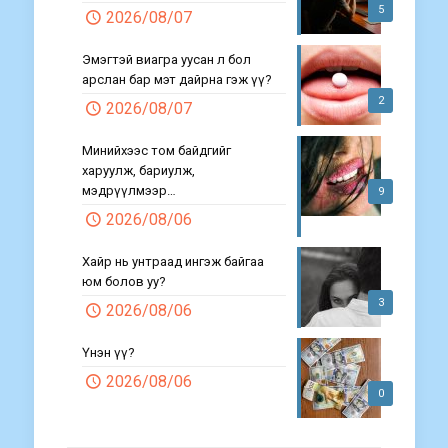
5
2026/08/07
Эмэгтэй виагра уусан л бол
арслан бар мэт дайрна гэж үү?
2
2026/08/07
Минийхээс том байдгийг
харуулж, бариулж,
мэдрүүлмээр…
9
2026/08/06
Хайр нь унтраад ингэж байгаа
юм болов уу?
3
2026/08/06
Үнэн үү?
2026/08/06
0