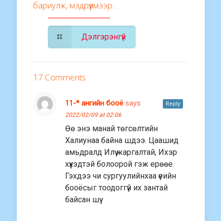
бариулж, мэдрүүлмээр…
Дэлгэрэнгүй
17 Comments
11-* ангийн бооё
says:
Reply
2022/02/09 at 02:06
Өө энэ манай төгсөлтийн
Халиунаа байна шдээ. Цаашид
амьдралд Илүү жаргалтай, Ихэр
хүүхэдтэй болоорой гэж ерөөе.
Гэхдээ чи сургуулийнхаа үеийн
бооёсыг тоодоггүй их зантай
байсан шүү