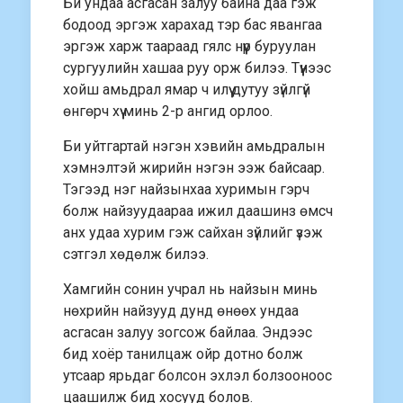
Би ундаа асгасан залуу байна даа гэж
бодоод эргэж харахад тэр бас явангаа
эргэж харж таараад гялс нүүр буруулан
сургуулийн хашаа руу орж билээ. Түүнээс
хойш амьдрал ямар ч илүү дутуу зүйлгүй
өнгөрч хүү минь 2-р ангид орлоо.
Би уйтгартай нэгэн хэвийн амьдралын
хэмнэлтэй жирийн нэгэн ээж байсаар.
Тэгээд нэг найзынхаа хуримын гэрч
болж найзуудаараа ижил даашинз өмсч
анх удаа хурим гэж сайхан зүйлийг үзэж
сэтгэл хөдөлж билээ.
Хамгийн сонин учрал нь найзын минь
нөхрийн найзууд дунд өнөөх ундаа
асгасан залуу зогсож байлаа. Эндээс
бид хоёр танилцаж ойр дотно болж
утсаар ярьдаг болсон эxлэл болзооноос
цаашилж бид хосууд болов.