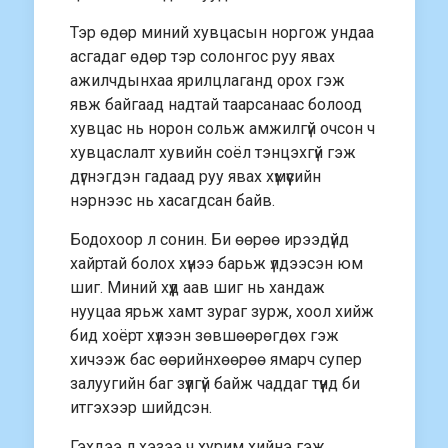
Тэр өдөр миний хувцасын норгож ундаа
асгадаг өдөр тэр солонгос руу явах
ажилчдынхаа ярилцлаганд орох гэж
явж байгаад надтай таарсанаас болоод
хувцас нь норон сольж амжилгүй очсон ч
хувцаслалт хувийн соёл тэнцэхгүй гэж
дүгнэгдэн гадаад руу явах хүмүүсийн
нэрнээс нь хасагдсан байв.
Бодохоор л сонин. Би өөрөө ирээдүйд
хайртай болох хүнээ барьж үлдээсэн юм
шиг. Миний хүүд аав шиг нь хандаж
нууцаа ярьж хамт зураг зурж, хоол хийж
бид хоёрт хүлээн зөвшөөрөгдөх гэж
хичээж бас өөрийнхөөрөө ямарч супер
залуугийн баг зүүлгүй байж чаддаг түүнд би
итгэхээр шийдсэн.
Гэхдээ л хэзээ ч хурим хийнэ гэж