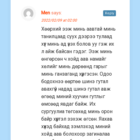
Men
says:
Reply
2022/02/09 at 02:00
Хөөрхий ээж минь аавтай минь
танилцаад суух дээрээ тулаад
хүүг минь ад үзэх болов уу гэж их
л айж байсан гэдэг. Ээж минь
өнгөрсөн ч хойд аав намайг
хөлийг минь дөрөөнд гарыг
минь ганзаганд хүргэсэн. Одоо
бодохнээ өөртөө шинэ гутал
авахгүй надад шинэ гутал авж
өгөөд миний хуучин гутлыг
өмсөөд явдаг байж. Их
сургуулиа төгсөхөд минь орон
байр хүртэл зэхэж өгсөн. Яахав
хүүхэд байхад зэмлэхэд миний
хойд аав болохоор загиналаа