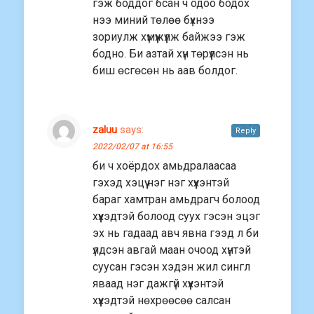
гэж боддог бсан ч одоо бодох
нээ миний төлөө бүхнээ
зориулж хүмүүжүүлж байжээ гэж
бодно. Би азтай хүн төрүүлсэн нь
биш өсгөсөн нь аав болдог.
zaluu
says:
Reply
2022/02/07 at 16:55
би ч хоёрдох амьдралаасаа
гэхэд хэцүү нэг нэг хүүхэнтэй
бараг хамтран амьдрагч болоод
хүүхэдтэй болоод суух гэсэн эцэг
эх нь гадаад авч явна гээд л би
үлдсэн авгай маан очоод хүнтэй
суусан гэсэн хэдэн жил сингл
яваад нэг дажгүй хүүхэнтэй
хүүхэдтэй нөхрөөсөө салсан