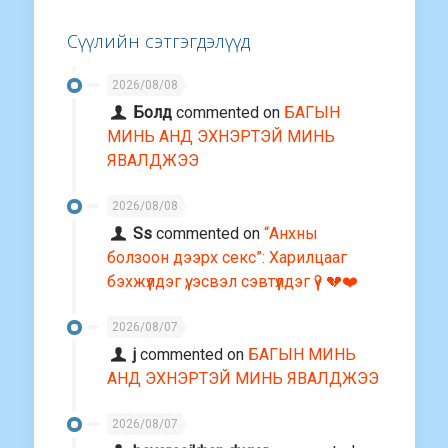
Сүүлийн сэтгэгдэлүүд
2026/08/08
Болд
commented on
БАГЫН
МИНЬ АНД ЭХНЭРТЭЙ МИНЬ
ЯВАЛДЖЭЭ
2026/08/08
Ss
commented on
“Анхны
болзоон дээрх секс”: Харилцааг
бэхжүүлдэг үү, эсвэл сэвтүүлдэг үү? 💔❤️
2026/08/07
j
commented on
БАГЫН МИНЬ
АНД ЭХНЭРТЭЙ МИНЬ ЯВАЛДЖЭЭ
2026/08/07