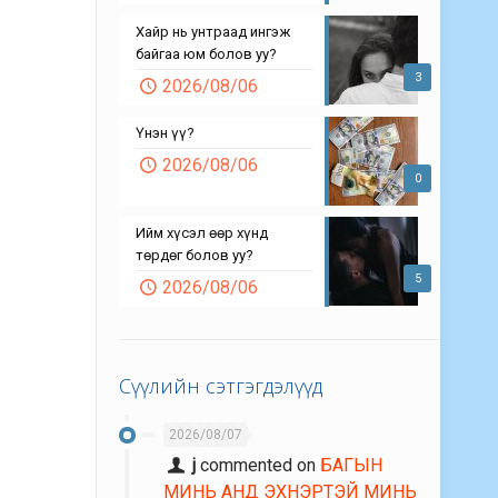
Хайр нь унтраад ингэж
байгаа юм болов уу?
3
2026/08/06
Үнэн үү?
2026/08/06
0
Ийм хүсэл өөр хүнд
төрдөг болов уу?
5
2026/08/06
Сүүлийн сэтгэгдэлүүд
2026/08/07
j
commented on
БАГЫН
МИНЬ АНД ЭХНЭРТЭЙ МИНЬ