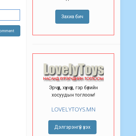
Захиа бич
Эрчүүд, хүүхнүүд, гэр бүлийн
хосуудын тоглоом!
LOVELYTOYS.MN
Дэлгэрэнгүй үзэх