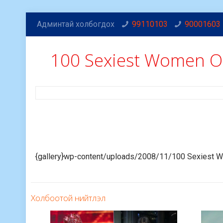
Админтай холбогдох
99110103
90001603
100 Sexiest Women Of
{gallery}wp-content/uploads/2008/11/100 Sexiest Wo
Холбоотой нийтлэл