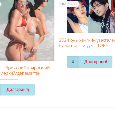
2025/07/29
2024 оны хамгийн үзэсгэлэ
Солонгос эрчүүд – TOP 5
Дэлгэрэнгүй
— Эрх чөлөөний мэдрэмжийг
илэрхийлдэг эмэгтэй
Дэлгэрэнгүй