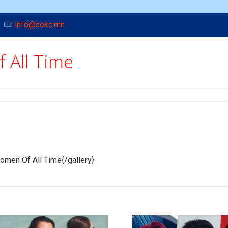
info@cekc.mn
 All Time
men Of All Time{/gallery}