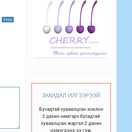
Reply
ЗАХИДАЛ ИЛГЭЭРЭЭЙ
Бусадтай хуваалцсан зовлон
2 дахин нимгэрч бусадтай
хуваалцсан жаргал 2 дахин
нэмэгдэнэ ээ гэж.