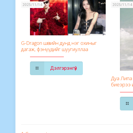
2025/11/14
2025/11/14
G-Dragon шөнийн дунд нэг охиныг
дагаж, фэнүүдийг шуугиуллаа
Дэлгэрэнгүй
Дуа Липа 
биеэрээ 