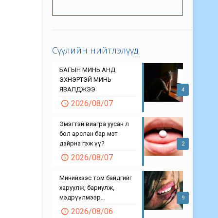
Сүүлийн нийтлэлүүд
БАГЫН МИНЬ АНД
ЭХНЭРТЭЙ МИНЬ
ЯВАЛДЖЭЭ
4
2026/08/07
Эмэгтэй виагра уусан л
бол арслан бар мэт
дайрна гэж үү?
2
2026/08/07
Минийхээс том байдгийг
харуулж, бариулж,
мэдрүүлмээр…
9
2026/08/06