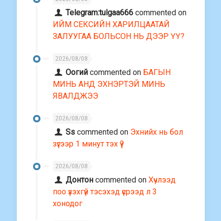
Telegram:tulgaa666
commented on
ИЙМ СЕКСИЙН ХАРИЛЦААТАЙ
ЗАЛУУГАА БОЛЬСОН НЬ ДЭЭР ҮҮ?
2026/08/08
Оогий
commented on
БАГЫН
МИНЬ АНД ЭХНЭРТЭЙ МИНЬ
ЯВАЛДЖЭЭ
2026/08/08
Ss
commented on
Эхнийх нь бол
зүгээр 1 минут тэх үү?
2026/08/08
Донтон
commented on
Хүчлээд
поо үзэхгүй тэсэхэд үсрээд л 3
хонодог