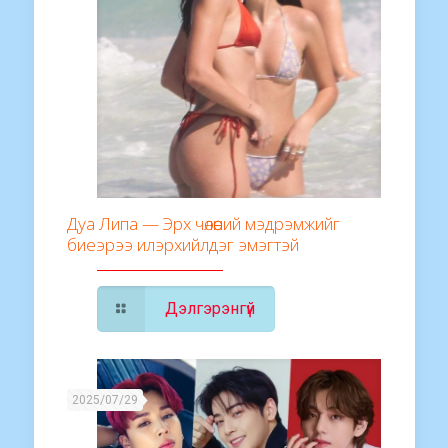
Дуа Липа — Эрх чөлөөний мэдрэмжийг
биеэрээ илэрхийлдэг эмэгтэй
Дэлгэрэнгүй
2025/07/29