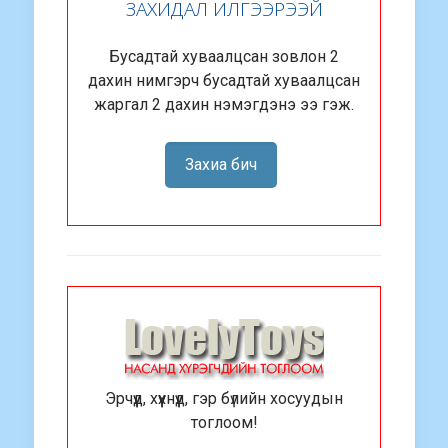
ЗАХИДАЛ ИЛГЭЭРЭЭЙ
Бусадтай хуваалцсан зовлон 2
дахин нимгэрч бусадтай хуваалцсан
жаргал 2 дахин нэмэгдэнэ ээ гэж.
Захиа бич
Эрчүүд, хүүхнүүд, гэр бүлийн хосуудын
тоглоом!