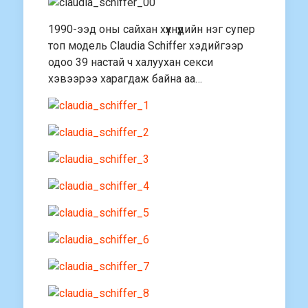
1990-ээд оны сайхан хүүхнүүдийн нэг супер
топ модель Claudia Schiffer хэдийгээр
одоо 39 настай ч халуухан секси
хэвээрээ харагдаж байна аа…