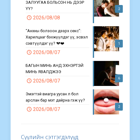
ЗАЛУУГАА БОЛЬСОН НЬ ДЭЭР
ҮҮ?
2
2026/08/08
“Анхны болзоон дээрх секс”:
Харилцааг бэхжүүлдэг үү, эсвэл
сэвтүүлдэг үү? 💔❤️
1
2026/08/07
БАГЫН МИНЬ АНД ЭХНЭРТЭЙ
МИНЬ ЯВАЛДЖЭЭ
6
2026/08/07
Эмэгтэй виагра уусан л бол
арслан бар мэт дайрна гэж үү?
2
2026/08/07
Сүүлийн сэтгэгдэлүүд