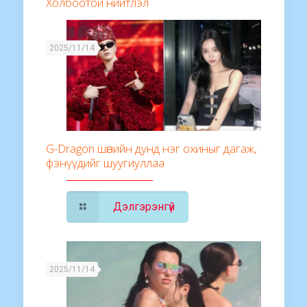
Холбоотой нийтлэл
2025/11/14
G-Dragon шөнийн дунд нэг охиныг дагаж,
фэнүүдийг шуугиуллаа
Дэлгэрэнгүй
2025/11/14