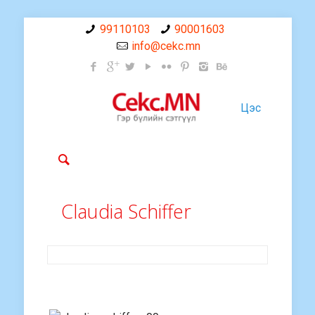
99110103
90001603
info@cekc.mn
Цэс
Claudia Schiffer