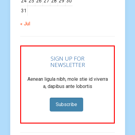
24
25
26
27
28
29
30
31
« Jul
SIGN UP FOR
NEWSLETTER
Aenean ligula nibh, mole stie id viverra
a, dapibus ante lobortis
Subscribe