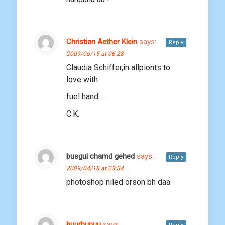
Christian Aether Klein
says:
Reply
2009/06/15 at 06:28
Claudia Schiffer,in allpionts to
love with
fuel hand…..
C.K.
busgui chamd gehed
says:
Reply
2009/04/18 at 23:34
photoshop niled orson bh daa
huurhunuu
says: