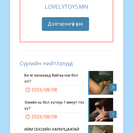
LOVELYTOYS.MN
Дэлгэрэнгүй үзэх
Сүүлийн нийтлэлүүд
Би яг яачихаад байгаа юм бол
оо?
3
2026/08/08
Эхнийх нь бол зүгээр 1 минут тэх
үү?
1
2026/08/08
ИЙМ СЕКСИЙН ХАРИЛЦААТАЙ