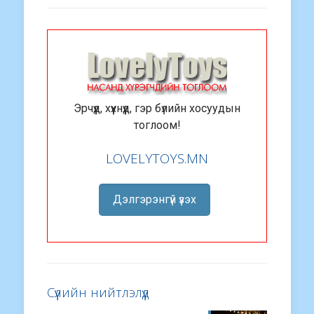
Эрчүүд, хүүхнүүд, гэр бүлийн хосуудын
тоглоом!
LOVELYTOYS.MN
Дэлгэрэнгүй үзэх
Сүүлийн нийтлэлүүд