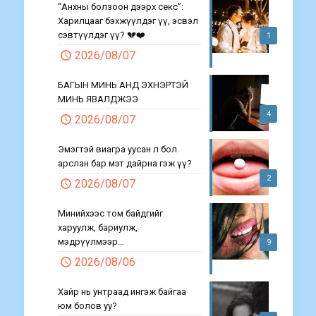
“Анхны болзоон дээрх секс”:
Харилцааг бэхжүүлдэг үү, эсвэл
сэвтүүлдэг үү? 💔❤️
1
2026/08/07
БАГЫН МИНЬ АНД ЭХНЭРТЭЙ
МИНЬ ЯВАЛДЖЭЭ
4
2026/08/07
Эмэгтэй виагра уусан л бол
арслан бар мэт дайрна гэж үү?
2
2026/08/07
Минийхээс том байдгийг
харуулж, бариулж,
мэдрүүлмээр…
9
2026/08/06
Хайр нь унтраад ингэж байгаа
юм болов уу?