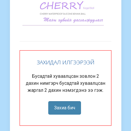
ЗАХИДАЛ ИЛГЭЭРЭЭЙ
Бусадтай хуваалцсан зовлон 2
дахин нимгэрч бусадтай хуваалцсан
жаргал 2 дахин нэмэгдэнэ ээ гэж.
Захиа бич