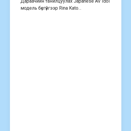
Дараачийн танилцуулах Japanese AV Idol
модель бүсгүйгээр Rina Kato…