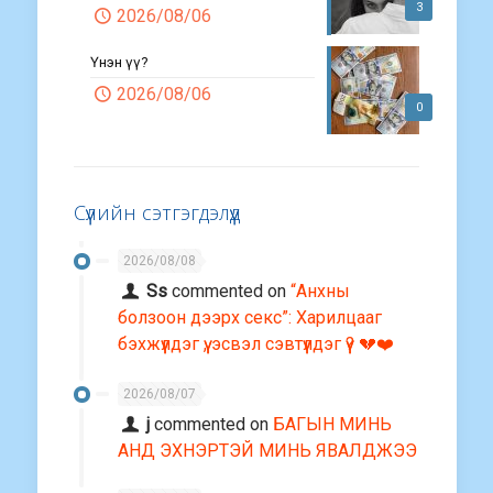
3
2026/08/06
Үнэн үү?
2026/08/06
0
Сүүлийн сэтгэгдэлүүд
2026/08/08
Ss
commented on
“Анхны
болзоон дээрх секс”: Харилцааг
бэхжүүлдэг үү, эсвэл сэвтүүлдэг үү? 💔❤️
2026/08/07
j
commented on
БАГЫН МИНЬ
АНД ЭХНЭРТЭЙ МИНЬ ЯВАЛДЖЭЭ