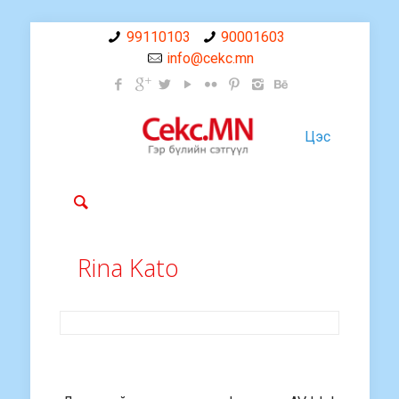
99110103
90001603
info@cekc.mn
Цэс
Rina Kato