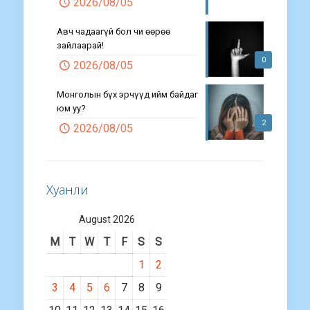
2026/08/05
Авч чадаагүй бол чи өөрөө
зайлаарай!
0
2026/08/05
Монголын бүх эрчүүд ийм байдаг
юм уу?
2
2026/08/05
Хуанли
August 2026
M
T
W
T
F
S
S
1
2
3
4
5
6
7
8
9