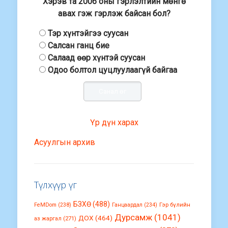
Хэрэв та 2006 оны гэрлэлтийн мөнгө
авах гэж гэрлэж байсан бол?
Тэр хүнтэйгээ суусан
Салсан ганц бие
Салаад өөр хүнтэй суусан
Одоо болтол цуцлуулаагүй байгаа
Үр дүн харах
Асуулгын архив
Түлхүүр үг
БЗХӨ
(488)
FeMDom
(238)
Ганцаардал
(234)
Гэр бүлийн
Дурсамж
(1041)
ДОХ
(464)
аз жаргал
(271)