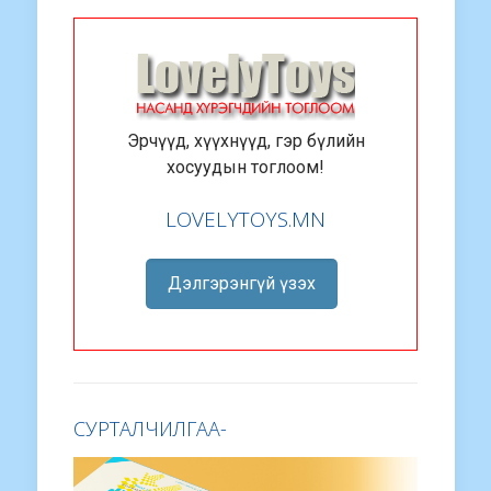
Эрчүүд, хүүхнүүд, гэр бүлийн
хосуудын тоглоом!
LOVELYTOYS.MN
Дэлгэрэнгүй үзэх
СУРТАЛЧИЛГАА-