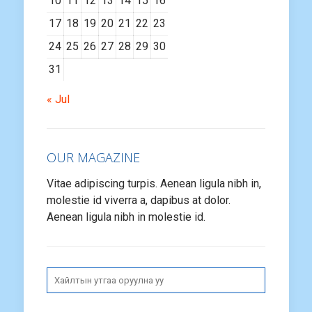
10
11
12
13
14
15
16
17
18
19
20
21
22
23
24
25
26
27
28
29
30
31
« Jul
OUR MAGAZINE
Vitae adipiscing turpis. Aenean ligula nibh in,
molestie id viverra a, dapibus at dolor.
Aenean ligula nibh in molestie id.