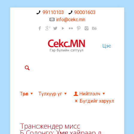
99110103
90001603
info@cekc.mn
Цэс
Төрөл
Түлхүүр үг
Нийтлэлч
Бүгдийг харуул
Трансжендер мисс
Б.Солонго: Хүмүүс хайраар л