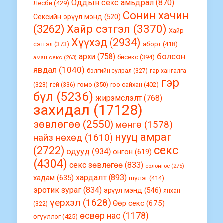
Оддын секс амьдрал
(870)
Лесби
(429)
Сонин хачин
Сексийн эрүүл мэнд
(520)
(3262)
Хайр сэтгэл
(3370)
Хайр
Хүүхэд
(2934)
сэтгэл
(373)
аборт
(418)
болсон
архи
(758)
бисекс
(394)
аман секс
(263)
явдал
(1040)
бэлгийн сулрал
(327)
гар хангалга
гэр
гомо
(350)
гоо сайхан
(402)
(328)
гей
(336)
бүл
(5236)
жирэмслэлт
(768)
захидал
(17128)
зөвлөгөө
(2550)
мөнгө
(1578)
нууц амраг
найз нөхөд
(1610)
секс
(2722)
одууд
(934)
онгон
(619)
(4304)
секс зөвлөгөө
(833)
солонгос
(275)
хардалт
(893)
хадам
(635)
шүлэг
(414)
эротик зураг
(834)
эрүүл мэнд
(546)
янхан
үерхэл
(1628)
Өөр секс
(675)
(322)
өсвөр нас
(1178)
өгүүллэг
(425)