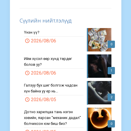
Сүүлийн нийтлэлүүд
Үнэн үү?
2026/08/06
0
Ийм хүсэл өөр хүнд төрдөг
болов уу?
1
2026/08/06
Галзуу бух шиг болгож чадсан
хүн байна уу ер нь…
2
2026/08/05
Дотно харилцаа тань нэгэн
хэвийн, яарсан “механик дадал”
болчихсон юм биш биз?
0