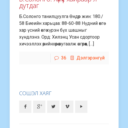
дутдаг
Б.Солонго танилцуулга Өндөр жин: 180./
58 Биеийн харьцаа: 88-60-88 Нүдний өнгө
хар үсний өнгө хүрэн бүх шашныг
хүндлэнэ. Орд: Хилэнц Усан сдортоор
хичээллэх өөрийнхөөрөө зугаалж өнгөрөөх, […]
36
Дэлгэрэнгүй
СОШЭЛ ХАЯГ