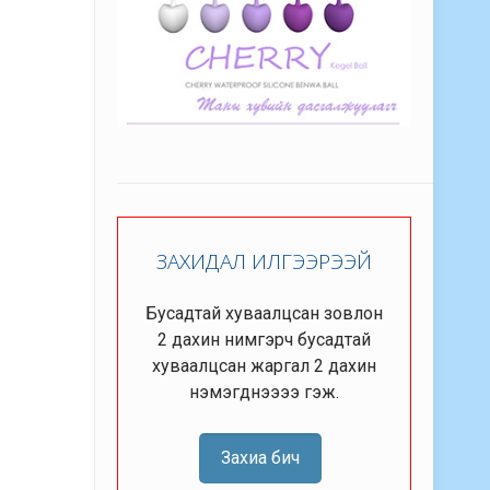
ЗАХИДАЛ ИЛГЭЭРЭЭЙ
Бусадтай хуваалцсан зовлон
2 дахин нимгэрч бусадтай
хуваалцсан жаргал 2 дахин
нэмэгднээээ гэж.
Захиа бич