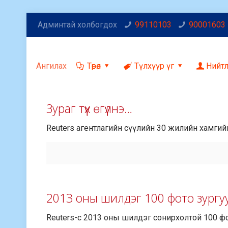
Админтай холбогдох
99110103
90001603
Ангилах
Төрөл
Түлхүүр үг
Нийт
Зураг түүх өгүүлнэ…
Reuters агентлагийн сүүлийн 30 жилийн хамги
2013 оны шилдэг 100 фото зургу
Reuters-с 2013 оны шилдэг сонирхолтой 100 фо