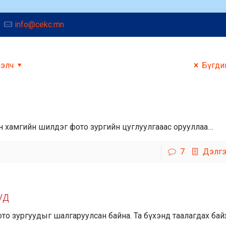
info@cekc.mn
лэлч
Бүгди
йн хамгийн шилдэг фото зургийн цуглуулгааас орууллаа…
7
Дэлгэ
уд
то зургуудыг шалгаруулсан байна. Та бүхэнд таалагдах бай