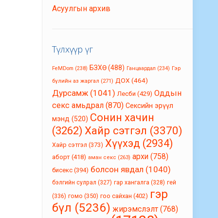
Асуулгын архив
Түлхүүр үг
БЗХӨ
(488)
FeMDom
(238)
Ганцаардал
(234)
Гэр
ДОХ
(464)
бүлийн аз жаргал
(271)
Дурсамж
(1041)
Оддын
Лесби
(429)
секс амьдрал
(870)
Сексийн эрүүл
Сонин хачин
мэнд
(520)
(3262)
Хайр сэтгэл
(3370)
Хүүхэд
(2934)
Хайр сэтгэл
(373)
архи
(758)
аборт
(418)
аман секс
(263)
болсон явдал
(1040)
бисекс
(394)
бэлгийн сулрал
(327)
гар хангалга
(328)
гей
гэр
гомо
(350)
гоо сайхан
(402)
(336)
бүл
(5236)
жирэмслэлт
(768)