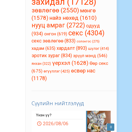
захидал
(17128)
зөвлөгөө
(2550)
мөнгө
(1578)
найз нөхөд
(1610)
нууц амраг
(2722)
одууд
секс
(4304)
(934)
онгон
(619)
секс зөвлөгөө
(833)
солонгос
(275)
хардалт
(893)
хадам
(635)
шүлэг
(414)
эротик зураг
(834)
эрүүл мэнд
(546)
үерхэл
(1628)
Өөр секс
янхан
(322)
өсвөр нас
(675)
өгүүллэг
(425)
(1178)
Сүүлийн нийтлэлүүд
Үнэн үү?
2026/08/06
0