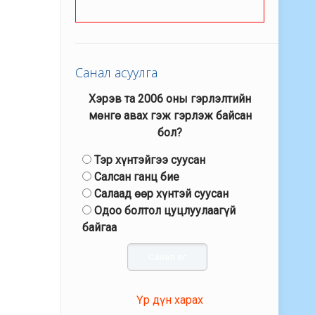
Санал асуулга
Хэрэв та 2006 оны гэрлэлтийн
мөнгө авах гэж гэрлэж байсан
бол?
Тэр хүнтэйгээ суусан
Салсан ганц бие
Салаад өөр хүнтэй суусан
Одоо болтол цуцлуулаагүй
байгаа
Үр дүн харах