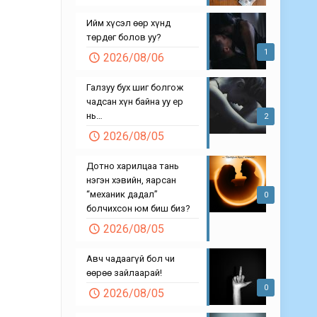
Ийм хүсэл өөр хүнд
төрдөг болов уу?
1
2026/08/06
Галзуу бух шиг болгож
чадсан хүн байна уу ер
нь…
2
2026/08/05
Дотно харилцаа тань
нэгэн хэвийн, яарсан
“механик дадал”
0
болчихсон юм биш биз?
2026/08/05
Авч чадаагүй бол чи
өөрөө зайлаарай!
0
2026/08/05