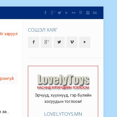
СОШЭЛ ХАЯГ
йг харуул
рэнгүй
Эрчүүд, хүүхнүүд, гэр бүлийн
хосуудын тоглоом!
х аа…
LOVELYTOYS.MN