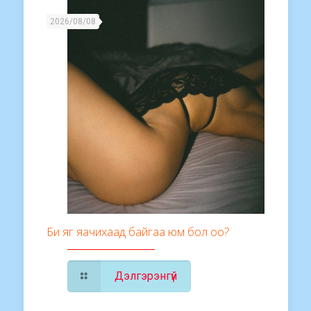
2026/08/08
Би яг яачихаад байгаа юм бол оо?
Дэлгэрэнгүй