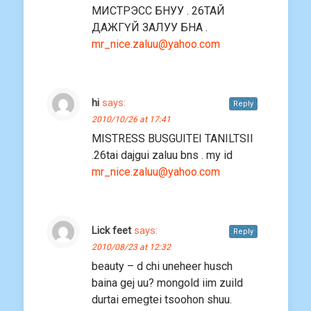
МИСТРЭСС БНУУ . 26ТАЙ
ДАЖГҮЙ ЗАЛУУ БНА .
mr_nice.zaluu@yahoo.com
hi
says:
Reply
2010/10/26 at 17:41
MISTRESS BUSGUITEI TANILTSII
.26tai dajgui zaluu bns . my id
mr_nice.zaluu@yahoo.com
Lick feet
says:
Reply
2010/08/23 at 12:32
beauty – d chi uneheer husch
baina gej uu? mongold iim zuild
durtai emegtei tsoohon shuu.