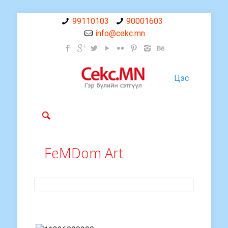
99110103
90001603
info@cekc.mn
Цэс
FeMDom Art