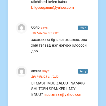
uilchilhed belen baina
bilguuuganaa@yahoo.com
Obito
says:
Reply
2011/04/28 at 12:00
хахахахаха бүүр элэг хөшлөө, энэ
хүмүүс тэгээд нэг нэгнээ олоосой
доо
amraa
says:
Reply
2011/03/25 at 10:20
BI MASH MUU ZALUU . NAMAIG
SHIITGEH SPANKER LADY
BNUU?
nice.amraa@yahoo.com