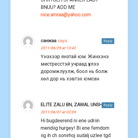
BNUU? ADD ME
nice.amraa@yahoo.com
санжаа
says:
Reply
2011/06/29 at 13:42
Үнэхээр янзтай юм. Жинхэнэ
мистресстэй учраад үхлээ
доромжлуулж, боол нь болж
хөл дор нь хэвтэх юмсан
ELITE ZALU BN, ZAWAL UNSH
says:
Reply
2011/06/07 at 02:09
Hi bugdeerend ni ene udriin
mendiig hurgey! Bi ene femdom
iig ih ch sonirhoj sudalj uzlee tgd