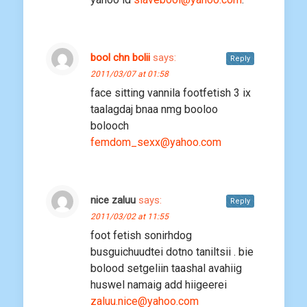
bool chn bolii
says:
Reply
2011/03/07 at 01:58
face sitting vannila footfetish 3 ix
taalagdaj bnaa nmg booloo
bolooch
femdom_sexx@yahoo.com
nice zaluu
says:
Reply
2011/03/02 at 11:55
foot fetish sonirhdog
busguichuudtei dotno taniltsii . bie
bolood setgeliin taashal avahiig
huswel namaig add hiigeerei
zaluu.nice@yahoo.com