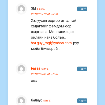
SM
says:
Reply
2010/07/19 at 05:28
Халуухан өөртөө итгэлтэй
хадагтайг фемдом-оор
жаргаана. Мөн танилцаж
онлайн найз болъё,,,
hot.guy_mgl@yahoo.com
-руу
мэйл бичээрэй…
basaa
says:
Reply
2010/05/31 at 07:06
окэ
балиус
says:
Reply