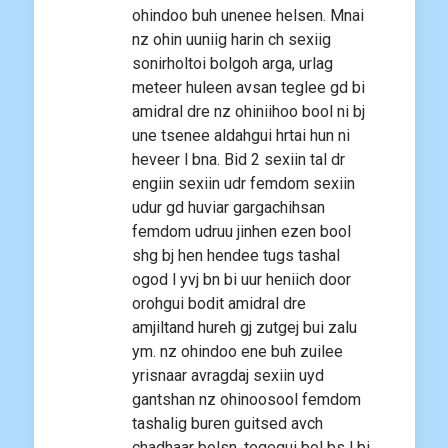
ohindoo buh unenee helsen. Mnai
nz ohin uuniig harin ch sexiig
sonirholtoi bolgoh arga, urlag
meteer huleen avsan teglee gd bi
amidral dre nz ohiniihoo bool ni bj
une tsenee aldahgui hrtai hun ni
heveer l bna. Bid 2 sexiin tal dr
engiin sexiin udr femdom sexiin
udur gd huviar gargachihsan
femdom udruu jinhen ezen bool
shg bj hen hendee tugs tashal
ogod l yvj bn bi uur heniich door
orohgui bodit amidral dre
amjiltand hureh gj zutgej bui zalu
ym. nz ohindoo ene buh zuilee
yrisnaar avragdaj sexiin uyd
gantshan nz ohinoosool femdom
tashalig buren guitsed avch
chadhaar bolsn, tegegui bol bs l bi