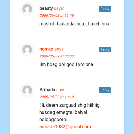
beauty
says:
Reply
2009/06/03 at 11:45
mash ih taalagdaj bna… husch bna
nomko
says:
Reply
2009/05/31 at 03:33
iim bdag bol goe l ym bna
Armada
says:
Reply
2009/05/22 at 19:18
Hi, deerh zurguud shig hiihiig
husdeg emegtei baival
holbogdooroi.
armada1982@gmail.com