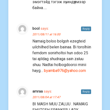
эмэгтэйд тэгэж хүчиндүүлмээр
байна…..
bool
says:
Reply
2011/08/11 at 16:00
Namaig boloo bolgoh ezegteid
uilchilhed belen bainaa. Bi torolhiin
femdom sonirholtoi hun odoo 25
tai ajildag shudraga sain zaluu
shuu. Nadtai holbogdooroi minii
hayg…
byamba976@yahoo.com
amraa
says:
Reply
2011/08/04 at 17:47
BI MASH MUU ZALUU . NAMAIG
SHIITGEH SPANKER LADY