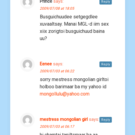
Prince
says:
Reply
2009/07/08 at 18:05
Busguichuudee setgegdlee
xuvaaltsay. Manai MGL-d iim sex
xiix zorigtoi busguichuud baina
uu?
Eenee
says:
Reply
2009/07/03 at 06:22
sorry mestress mongolian girltoi
holboo barimaar ba my yahoo id
mongollulu@yahoo.com
mestress mongolian girl
says:
Reply
2009/07/03 at 06:17
hi chamtai taniltsmaar ba aa