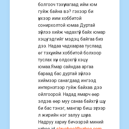
болгооч тэхүү яагаад ийм юм
гуйж байна вэ? гэхээр би
үнхээр иим хоббитой
сонирхолтой юмаа Дуртай
зүйлээ хийж чадахгүй байх юмар
хэцүү гэдгийг мэдэц байгаа биз
дээ. Надаа чадхаараа туслаад
өг тэхүү, ийм хоббитой болхоор
туслах хүн олдохгүй хэцүү
юмаа.Ямар сайндаа аргаа
бараад бас дуртай зүйлээ
хиймээр санагдаад ингээд
интернэтээр гуйж байхав дээ
ойлгоорой. Надад ямарч өөр
элдэв өөр муу санаа байхгүй шүү,
би бас тэнэг, мангар биш зүгээр
л жирийн нэг залуу шүү за.
Надруу хариу бичээрэй миний
yahoo id
slavebool@yahoo.com
.