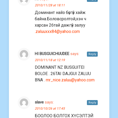
2010/11/28 at 18:11
Доминант найз бүсгүй хайж
байна.Боловсролтой,хэн ч
харсан 26тай дажгүй залуу
.zaluuxxx84@yahoo.com
HI BUSGUICHUUDEE
says:
Reply
2010/11/18 at 12:19
DOMINANT NZ BUSGUITEI
BOLOE . 26TAI DAJGUI ZALUU
BNA .
mr_nice.zaluu@yahoo.com
slave
says:
Reply
2010/10/26 at 17:45
БООЛОО БОЛГОХ ХҮСЭЛТЭЙ