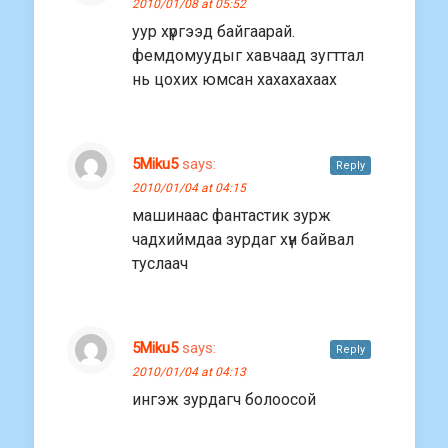
2010/01/08 at 05:52
уур хүргээд байгаарай.
фемдомуудыг хавчаад зугттал
нь цохих юмсан хахахахаах
5Miku5
says:
Reply
2010/01/04 at 04:15
машинаас фантастик зурж
чадхиймдаа зурдаг хүн байвал
туслаач
5Miku5
says:
Reply
2010/01/04 at 04:13
ингэж зурдагч болоосой