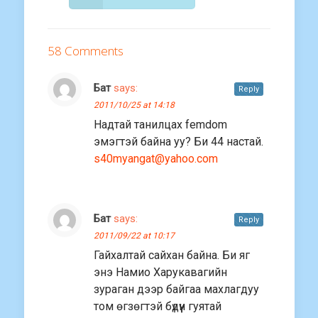
58 Comments
Бат
says:
Reply
2011/10/25 at 14:18
Надтай танилцах femdom
эмэгтэй байна уу? Би 44 настай.
s40myangat@yahoo.com
Бат
says:
Reply
2011/09/22 at 10:17
Гайхалтай сайхан байна. Би яг
энэ Намио Харукавагийн
зураган дээр байгаа махлагдуу
том өгзөгтэй бүдүүн гуятай