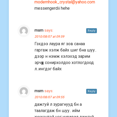
modernhook_crystal@yahoo.com
messengerdii hehe
msm
says:
Reply
2010/08/07 at 09:59
Гэхдээ лаура яг зов санаа
гаргаж хэлж байх шиг бна шуу..
дээр н нэмж хэлэхэд зарим
эрчүүд сонирхолдоо хотлогдоод
л..ингдэг байх
msm
says:
Reply
2010/08/07 at 09:55
дажгуй л зурагнууд бн а
таалагдаж бн шуу.. ийм
хуухэнтэй нэг учравал дажгуй