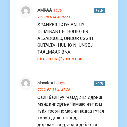
AMRAA
says:
Reply
2011/03/14 at 10:23
SPANKER LADY BNUU?
DOMINANT BUSGUIGEER
ALGADUULJ, UNDUR USGIIT
GUTALTAI HULIIG NI UNSEJ
TAALMAAR BNA.
nice.amraa@yahoo.com
slavebool
says:
Reply
2011/03/11 at 21:35
Сайн байн уу. Чамд энэ өдрийн
мэндийг хүргье.Чамаас нэг юм
гуйх гэсэн юмаа чи надаа гутал
хөлөө долоолгоод,
доромжлоод, зодоод боолоо