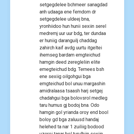
setgegdelee bchmeer sanagdad
anh udaaga ene femdom dr
setgegdelee uldeej bna,
yronhiidoo hun hunii sexiin serel
medremj uur uur bdg, ter dundaa
er huniig daranguilj chaddag
zahirch kaif avdg uurtu itgeltei
ihemseg bardam emgteichud
hamgin deed zeregleliin elite
emegteichud bdg. Ternees bsh
ene sexiig oilgohgui bga
emgteichud bol unuu margashin
amidralaasa tsaash harj setgej
chadahgui bga bolovsrol medleg
taru humus gj bodoj bna. Odo
hamgin gol yrianda oroy end bool
boloy gd bga zaluusd handaj
helehed ta nar 1 zuiliig bodood
uzerei tanar bol turulhiin sexiin