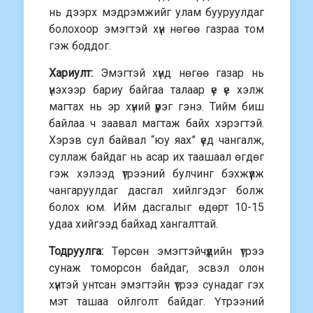
нь дээрх мэдрэмжийг улам бууруулдаг
болохоор эмэгтэй хүн нөгөө газраа том
гэж боддог.
Хариулт:
Эмэгтэй хүнд нөгөө газар нь
үнэхээр бариу байгаа талаар үе үе хэлж
магтах нь эр хүний үүрэг гэнэ. Тийм биш
байлаа ч заавал магтаж байх хэрэгтэй.
Хэрэв сул байвал “юу яах” үед чангалж,
суллаж байдаг нь асар их таашаал өгдөг
гэж хэлээд үтрээний булчинг бэхжүүлж
чангаруулдаг дасгал хийлгэдэг болж
болох юм. Ийм дасгалыг өдөрт 10-15
удаа хийгээд байхад хангалттай.
Тодруулга:
Төрсөн эмэгтэйчүүдийн үтрээ
сунаж томорсон байдаг, эсвэл олон
хүнтэй унтсан эмэгтэйн үтрээ сунадаг гэх
мэт ташаа ойлголт байдаг. Үтрээний