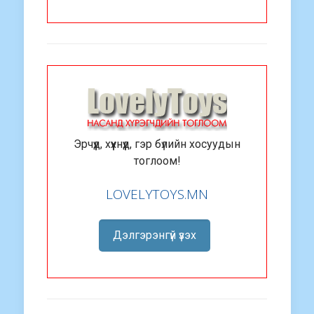
Эрчүүд, хүүхнүүд, гэр бүлийн хосуудын
тоглоом!
LOVELYTOYS.MN
Дэлгэрэнгүй үзэх