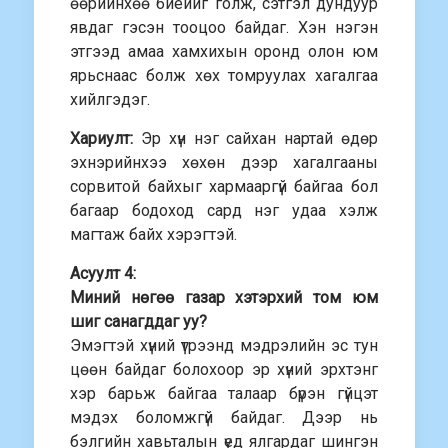
өөрийнхөө биеийг голж, сэтгэл дундуур
явдаг гэсэн тооцоо байдаг. Хэн нэгэн
этгээд амаа хамхихын оронд олон юм
ярьснаас болж хөх томруулах хагалгаа
хийлгэдэг.
Хариулт:
Эр хүн нэг сайхан нартай өдөр
эхнэрийнхээ хөхөн дээр хагалгааны
сорвитой байхыг хармааргүй байгаа бол
багаар бодоход сард нэг удаа хэлж
магтаж байх хэрэгтэй.
Асуулт 4:
Миний нөгөө газар хэтэрхий том юм
шиг санагддаг уу?
Эмэгтэй хүний үтрээнд мэдрэлийн эс тун
цөөн байдаг болохоор эр хүний эрхтэнг
хэр барьж байгаа талаар бүрэн гүйцэт
мэдэх боломжгүй байдаг. Дээр нь
бэлгийн хавьталын үед ялгардаг шингэн