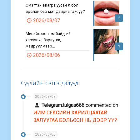
Эмэгтэй виагра уусан л бол
арслан бар мэт дайрна гэж үү?
2
2026/08/07
Минийхээс том байдгийг
харуулж, бариулж,
мэдрүүлмээр…
9
2026/08/06
Сүүлийн сэтгэгдэлүүд
2026/08/08
Telegram:tulgaa666
commented on
ИЙМ СЕКСИЙН ХАРИЛЦААТАЙ
ЗАЛУУГАА БОЛЬСОН НЬ ДЭЭР ҮҮ?
2026/08/08