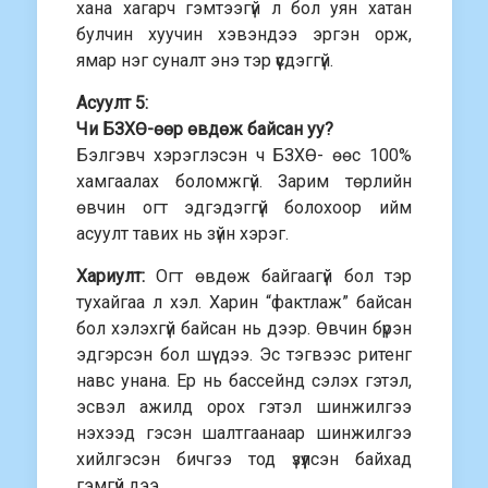
хана хагарч гэмтээгүй л бол уян хатан
булчин хуучин хэвэндээ эргэн орж,
ямар нэг суналт энэ тэр үүсдэггүй.
Асуулт 5:
Чи БЗХӨ-өөр өвдөж байсан уу?
Бэлгэвч хэрэглэсэн ч БЗХӨ- өөс 100%
хамгаалах боломжгүй. Зарим төрлийн
өвчин огт эдгэдэггүй болохоор ийм
асуулт тавих нь зүйн хэрэг.
Хариулт:
Огт өвдөж байгаагүй бол тэр
тухайгаа л хэл. Харин “фактлаж” байсан
бол хэлэхгүй байсан нь дээр. Өвчин бүрэн
эдгэрсэн бол шүү дээ. Эс тэгвээс ритенг
навс унана. Ер нь бассейнд сэлэх гэтэл,
эсвэл ажилд орох гэтэл шинжилгээ
нэхээд гэсэн шалтгаанаар шинжилгээ
хийлгэсэн бичгээ тод үзүүлсэн байхад
гэмгүй дээ.