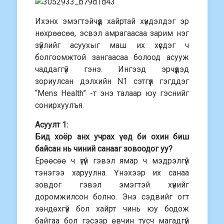
Ихэнх эмэгтэйчүүд хайртай хүндэлдэг эр
нөхрөөсөө, эсвэл амрагаасаа зарим нэг
зүйлийг асуухыг маш их хүсдэг ч
болгоомжтой зангаасаа болоод асууж
чаддаггүй гэнэ. Ингээд эрчүүдэд
зориулсан дэлхийн N1 сэтгүүл гэгддэг
“Mens Health” -т энэ талаар юу гэснийг
сонирхуулъя.
Асуулт 1:
Бид хоёр анх учрах үед би охин биш
байсан нь чиний санааг зовоодог уу?
Ерөөсөө ч үгүй гэвэл ямар ч мэдрэлгүй
тэнэгээ харуулна. Үнэхээр их санаа
зовдог гэвэл эмэгтэй хүнийг
доромжилсон болно. Энэ сэдвийг огт
хөндөхгүй бол хайрт чинь юу бодож
байгаа бол гэсээр өвчин тусч магадгүй