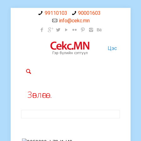
99110103
90001603
info@cekc.mn
Цэс
Зөвлөгөө…