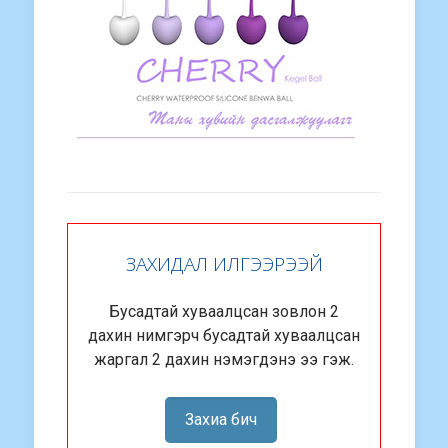
ЗАХИДАЛ ИЛГЭЭРЭЭЙ
Бусадтай хуваалцсан зовлон 2
дахин нимгэрч бусадтай хуваалцсан
жаргал 2 дахин нэмэгдэнэ ээ гэж.
Захиа бич