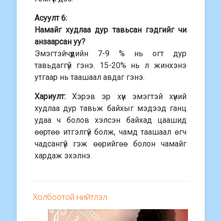
Асуулт 6:
Намайг худлаа дур тавьсан гэдгийг чи
анзаарсан уу?
Эмэгтэйчүүдийн 7-9 % нь огт дур
тавьдаггүй гэнэ. 15-20% нь л жинхэнэ
утгаар нь таашаал авдаг гэнэ.
Хариулт:
Хэрэв эр хүн эмэгтэй хүний
худлаа дур тавьж байхыг мэдээд ганц
удаа ч болов хэлсэн байхад цаашид
өөртөө итгэлгүй болж, чамд таашаал өгч
чадсангүй гэж өөрийгөө болон чамайг
хардаж эхэлнэ.
Холбоотой нийтлэл