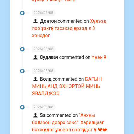
2026/08/08
Донтон
commented on
Хүчлээд
поо үзэхгүй тэсэхэд үсрээд л 3
хонодог
2026/08/08
Судлаач
commented on
Үнэн үү?
2026/08/08
Болд
commented on
БАГЫН
МИНЬ АНД ЭХНЭРТЭЙ МИНЬ
ЯВАЛДЖЭЭ
2026/08/08
Ss
commented on
“Анхны
болзоон дээрх секс”: Харилцааг
бэхжүүлдэг үү, эсвэл сэвтүүлдэг үү? 💔❤️