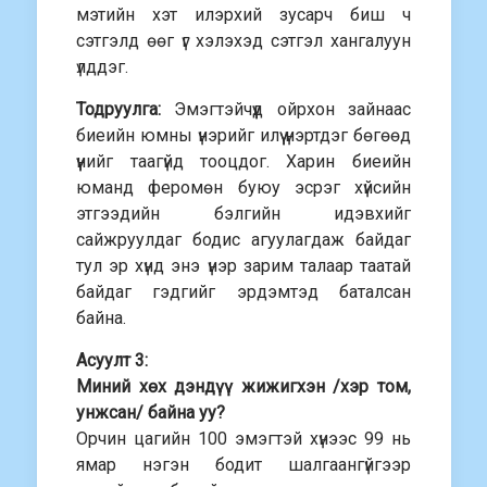
мэтийн хэт илэрхий зусарч биш ч
сэтгэлд өөг үг хэлэхэд сэтгэл хангалуун
үлддэг.
Тодруулга:
Эмэгтэйчүүд ойрхон зайнаас
биеийн юмны үнэрийг илүү үнэртдэг бөгөөд
үүнийг таагүйд тооцдог. Харин биеийн
юманд феромөн буюу эсрэг хүйсийн
этгээдийн бэлгийн идэвхийг
сайжруулдаг бодис агуулагдаж байдаг
тул эр хүнд энэ үнэр зарим талаар таатай
байдаг гэдгийг эрдэмтэд баталсан
байна.
Асуулт 3:
Миний хөх дэндүү жижигхэн /хэр том,
унжсан/ байна уу?
Орчин цагийн 100 эмэгтэй хүнээс 99 нь
ямар нэгэн бодит шалгаангүйгээр