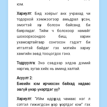
юм.
Хариулт:
Бид хоёрыг анх учрахад чи
тодорхой хэмжээгээр амьдрал үзсэн,
эмэгтэй хүн болсон байсанд би
баярладаг. Тийм ч болохоор намайг
шохоорхсондоо биш, харин
ухамсартайгаар сонгосон гэдэгт би
итгэлтэй байдаг гэх мэтийн хариу
хамгийн зөвд тооцогдох гэнэ.
Тодруулга:
Энэ сэвдээр элдэв дэмий
наргиа, зугаа хийх нь аминд халтай.
Асуулт 2:
Биеийн юм ирчихсэн байхад надаас
эвгүй үнэр үнэртдэг үү?
Хариулт:
“Ийм өдрүүдэд чамаас нэг л
сэтгэл гижигдсэн үнэр үнэртдэг юм” гэх