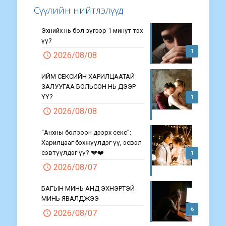
Сүүлийн нийтлэлүүд
Эхнийх нь бол зүгээр 1 минут тэх
үү?
1
2026/08/08
ИЙМ СЕКСИЙН ХАРИЛЦААТАЙ
ЗАЛУУГАА БОЛЬСОН НЬ ДЭЭР
ҮҮ?
1
2026/08/08
“Анхны болзоон дээрх секс”:
Харилцааг бэхжүүлдэг үү, эсвэл
сэвтүүлдэг үү? 💔❤️
1
2026/08/07
БАГЫН МИНЬ АНД ЭХНЭРТЭЙ
МИНЬ ЯВАЛДЖЭЭ
6
2026/08/07