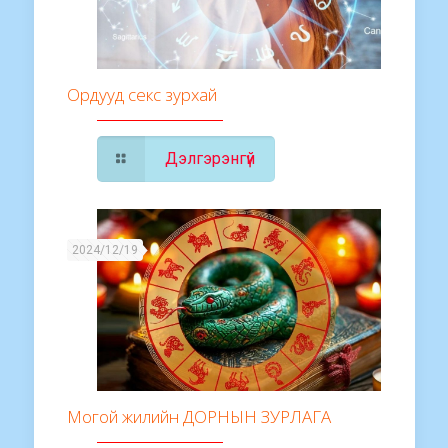
Ордууд секс зурхай
Дэлгэрэнгүй
2024/12/19
Могой жилийн ДОРНЫН ЗУРЛАГА