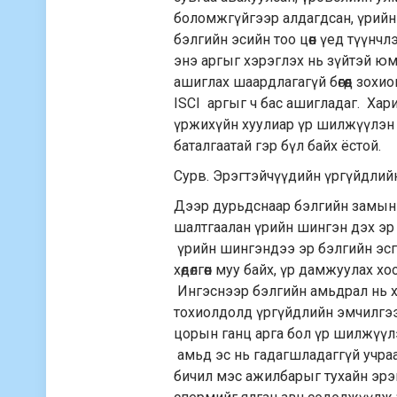
боломжгүйгээр алдагдсан, үрийн
бэлгийн эсийн тоо цөөн үед түүнчл
энэ аргыг хэрэглэх нь зүйтэй юм
ашиглах шаардлагагүй бөгөөд зох
ISCI аргыг ч бас ашигладаг. Хар
үржихүйн хуулиар үр шилжүүлэн с
баталгаатай гэр бүл байх ёстой.
Сурв. Эрэгтэйчүүдийн үргүйдлийн 
Дээр дурьдснаар бэлгийн замын ү
шалтгаалан үрийн шингэн дэх эр
үрийн шингэндээ эр бэлгийн эсгүй
хөдөлгөөн муу байх, үр дамжуулах х
Ингэснээр бэлгийн амьдрал нь х
тохиолдолд үргүйдлийн эмчилгээг 
цорын ганц арга бол үр шилжүүл
амьд эс нь гадагшладаггүй учра
бичил мэс ажилбарыг тухайн эрэг