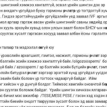
 шингэний хэмжээ хангалтгүй, эсвэл үрийн шингэн дэх эр
эн анхдагч үргүйдэл буюу гормоны өөрчлөлтөөр үр тогтдоггүй хү
. Гэхдээ эрэгтэйчүүдийн үргүйдэлийн үед заавал IVF аргы
иомол аргаар гаргаж авсан үрийн шингэнийг савны хөндийд о
ин хууль эрхзүйн хувьд олон улсын заалт болон БНСУ-ын нөх
уулгах хүсэлт гаргасан хосууд заавал албан ёсны гэрлэлт
талаар та мэдээлэл өгөхгүй юу
рэвслийн архагшилт, гэмтэл, насжилт, гормоны өөрчлөлт зэ
 бэлгийн эсийн хэмжээ хангалтгүй байх /oligozoosperm/ б
 байх / azoosperm / эр бэлгийн эсийн бүтцийн өөрчлөлт, гэмт
оолойн битүүрэл өөрчлөлт зэргээр эрэгтэй хүнд үргүйдэл үүсдэг
эвийн байх боловч үр тогтоох чадваргүй байдаг. Ийм
хийсэн ч үр дүнгүй болдог. Тиймээс хамгийн оновчтой бөгөө
эн суулгах боломж байдаг. Үрийн шингэн хичнээн ялгарав
ас бичил мэс ажилбар /TESE,MESE PESE / гэсэн хэд хэдэн 
тэйн биеийн онцогт тааруулан зүсэлт болон эд авах замаа