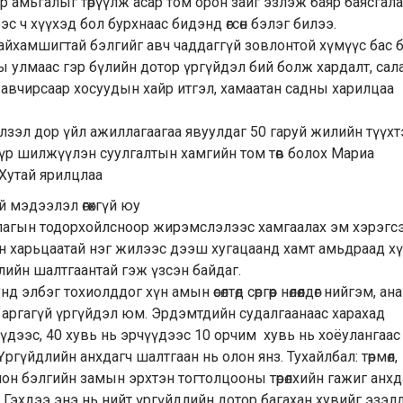
р амьгалыг төрүүлж асар том орон зайг эзлэж баяр баясгала
эс ч хүүхэд бол бурхнаас бидэнд өгсөн бэлэг билээ.
 гайхамшигтай бэлгийг авч чаддаггүй зовлонтой хүмүүс бас 
ы улмаас гэр бүлийн дотор үргүйдэл бий болж хардалт, сала
 авчирсаар хосуудын хайр итгэл, хамаатан садны харилцаа
зэл дор үйл ажиллагаагаа явуулдаг 50 гаруй жилийн түүхт
үр шилжүүлэн суулгалтын хамгийн том төв болох Мариа
 Хутай ярилцлаа
 мэдээлэл өгөхгүй юу
лагын тодорхойлсноор жирэмслэлээс хамгаалах эм хэрэгс
н харьцаатай нэг жилээс дээш хугацаанд хамт амьдраад х
лийн шалтгаантай гэж үзсэн байдаг.
элбэг тохиолддог хүн амын өсөлтөд сөргөөр нөлөөлдөг нийгэм, ан
х аргагүй үргүйдэл юм. Эрдэмтдийн судалгаанаас харахад
үдээс, 40 хувь нь эрчүүдээс 10 орчим хувь нь хоёулангаас
ргүйдлийн анхдагч шалтгаан нь олон янз. Тухайлбал: төрмөл,
н бэлгийн замын эрхтэн тогтолцооны төрөлхийн гажиг анхд
 Гэхдээ энэ нь нийт үргүйдлийн дотор багахан хувийг эзэлд