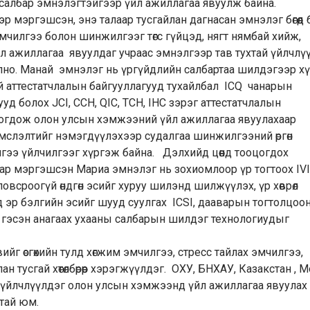
 салбар эмнэлэгтэйгээр үйл ажиллагаа явуулж байна.
эр мэргэшсэн, энэ талаар тусгайлан дагнасан эмнэлэг бөгөөд 
мчилгээ болон шинжилгээг төгс гүйцэд, нягт нямбай хийж,
л ажиллагаа явуулдаг учраас эмнэлгээр тав тухтай үйлчлү
но. Манай эмнэлэг нь үргүйдлийн салбартаа шилдэгээр х
ий аттестатчлалын байгууллагууд тухайлбал ICQ чанарын
д болох JCI, CCH, QIC, TCH, IHC зэрэг аттестатчлалын
оогдож олон улсын хэмжээний үйл ажиллагаа явуулахаар
мслэлтийг нэмэгдүүлэхээр судалгаа шинжилгээний өргөн
эмчилгээ үйлчилгээг хүргэж байна. Дэлхийд цөөнд тооцогдох
ар мэргэшсэн Мариа эмнэлэг нь зохиомлоор үр тогтоох IVI
ловсроогүй өндгөн эсийг хуруу шилэнд шилжүүлэх, үр хөврөл
эд эр бэлгийн эсийг шууд суулгах ICSI, дааварын тогтолцоо
 гэсэн анагаах ухааны салбарын шилдэг технологиудыг
г өсгөхийн тулд хөгжим эмчилгээ, стресс тайлах эмчилгээ,
улан тусгай хөтөлбөрөөр хэрэгжүүлдэг. ОХУ, БНХАУ, Казакстан , 
үйлчлүүлдэг олон улсын хэмжээнд үйл ажиллагаа явуулах
тай юм.