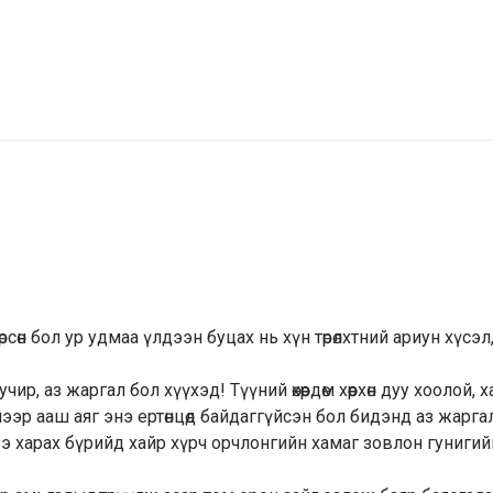
рсөн бол ур удмаа үлдээн буцах нь хүн төрөлхтний ариун хүсэл
, аз жаргал бол хүүхэд! Түүний өхөөрдөм хөөрхөн дуу хоолой, 
ээр ааш аяг энэ ертөнцөд байдаггүйсэн бол бидэнд аз жарга
э харах бүрийд хайр хүрч орчлонгийн хамаг зовлон гунигий