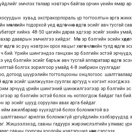
үйдлийг эмчлэх талаар нэвтэрч байгаа орчин үеийн ямар ар
 хосуудын хувьд экстракорпораль үр тогтоолтын арга жин
мөчлөгийн тодорхой үед өндгөвчнөөс өндгөн эсийг авч тусгай са
убаторт хийнэ. 48-50 цагийн дараа эдгээр эсийг эхийн умай
вхар дааврын эмчилгээ хийдэг. Мөн эр бэлгийн эсийн хөдөлгөө
өндгөн эс рүү нэвтрэн орох явцыг хөнгөвчлөхийн тулд өндгөн э
а ч бий. Үрийн шингэндээ ганцхан эр бэлгийн эстэй эрчүүдэ
э үед бэлгийн эсийг баръж авч тусгай аппаратаар өндгөн эсэ
жилттай болгох зорилгоор умайд 4-8 эмбрион суулгадаг.
цоо, дотоод шүүрэлийн тогтолцооны онцлогоос шалтгаалаа
өндгөн эсийг шилжүүлэн суулгах аргууд ч нэгэнт нээгджээ.
арим эрчүүд үрийн шингэний шинжилгээгээр эр бэлгийн эс
гээр эр бэлгийн эстэй болох нь нотлогдож байдаг тал бий
он эр эсийг шууд соруулан авах арга байдаг.
с ийм ажилбараар хүүхэдтэй болох боломжтой вэ
а шалтгааныг арилгах боломжгүй үргүйдлийн хэлбэрүүдэд 
даг. Жишээлэхэд, савны гадуурх жирэмслэлтийн улмаас үр
маас савны гуурсан хоолойн нэвтэршил нөхөн сэргээх