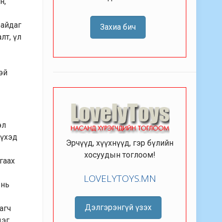
н,
байдаг
Захиа бич
лт, үл
эй
эл
үүхэд
Эрчүүд, хүүхнүүд, гэр бүлийн
хосуудын тоглоом!
агаах
LOVELYTOYS.MN
 нь
Дэлгэрэнгүй үзэх
агч
эг.