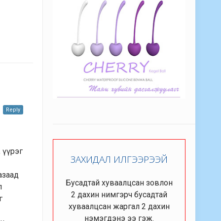
Reply
, үүрэг
ЗАХИДАЛ ИЛГЭЭРЭЭЙ
хазаад
Бусадтай хуваалцсан зовлон
л
2 дахин нимгэрч бусадтай
г
хуваалцсан жаргал 2 дахин
нэмэгдэнэ ээ гэж.