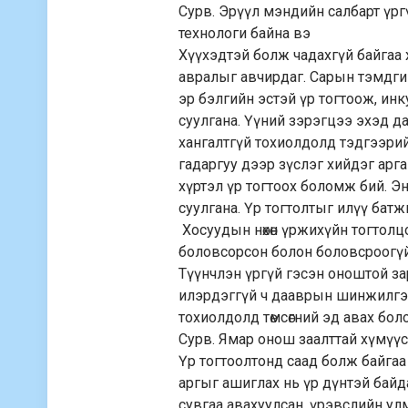
Сурв. Эрүүл мэндийн салбарт үрг
технологи байна вэ
Хүүхэдтэй болж чадахгүй байгаа
авралыг авчирдаг. Сарын тэмдгийн 
эр бэлгийн эстэй үр тогтоож, инк
суулгана. Үүний зэрэгцээ эхэд да
хангалтгүй тохиолдолд тэдгээрийг 
гадаргуу дээр зүслэг хийдэг арг
хүртэл үр тогтоох боломж бий. Эн
суулгана. Үр тогтолтыг илүү бат
Хосуудын нөхөн үржихүйн тогтол
боловсорсон болон боловсроогүй 
Түүнчлэн үргүй гэсэн оноштой з
илэрдэггүй ч дааврын шинжилгээ
тохиолдолд төмсөгний эд авах бол
Сурв. Ямар онош заалттай хүмүү
Үр тогтоолтонд саад болж байга
аргыг ашиглах нь үр дүнтэй бай
сувгаа авахуулсан, үрэвслийн ул