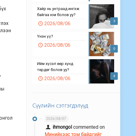
бүх
Хайр нь унтраад ингэж
байгаа юм болов уу?
3
үлэх
2026/08/06
үлээн
Үнэн үү?
2026/08/06
0
Ийм хүсэл өөр хүнд
төрдөг болов уу?
,
4
2026/08/06
ны
Сүүлийн сэтгэгдэлүүд
Монгол
2026/08/07
ihmongol
commented on
Минийхээс том байдгийг