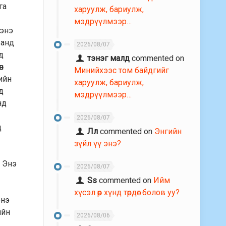
га
харуулж, бариулж,
мэдрүүлмээр…
хэнэ
ванд
2026/08/07
д
тэнэг малд
commented on
н
Минийхээс том байдгийг
сийн
харуулж, бариулж,
д
мэдрүүлмээр…
нд
2026/08/07
д
Лл
commented on
Энгийн
зүйл үү энэ?
. Энэ
2026/08/07
Ss
commented on
Ийм
хүсэл өөр хүнд төрдөг болов уу?
энэ
ийн
2026/08/06