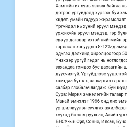
Хамгийн их хувь эзлэж байгаа н
дотроо үргүйдэлд хүргэж буй хам
хөндөлт, умайн гадуур жирэмслэл
Үргүйдэл нь хүний эрүүл мэндэд ш
үржихүйн эрүүл мэндэд, гэр бүли
сөрөг үр дагавар ихтэй нийгмий
гэрлэсэн хосуудын 8-12%-д амьд
эдүгээ дэлхийд ойролцоогоор 50
Үнэхээр үргүй гэдэг нь нотлогдс
заяандаа гомдох бус дараагийн ш
дуусчихгүй. Үргүйдлээс үүдэлтэ
хамтдаа бүтээх, аз жаргал гэрэл 
салбар глобальчлагдаж буй өнөө 
Сурв: Мария эмнэлэгийн талаар 
Манай эмнэлэг 1966 онд анх эмэ
үр шилжүүлэн суулгах ажилбарыг
хүүхэд боловсруулсан, Азийн үргү
БНСУ-ын Сөүл, Сонне, Илсан, Буч