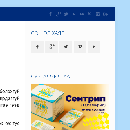
СОШЭЛ ХАЯГ
СУРТАЛЧИЛГАА
 болохгүй
ирдэггүй
лгээ гээд
 өгөж тус