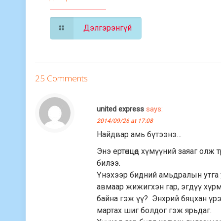
Дэлгэрэнгүй
25 Comments
united express
says:
2014/09/26 at 17:08
Найдвар амь бүтээнэ…
Энэ ертөнцөд хүмүүний заяаг олж тө
билээ.
Үнэхээр бидний амьдралын утга учир
авмаар жижигхэн гар, эгдүү хүрм
байна гэж үү? Энхрий бяцхан үрэ
мартах шиг болдог гэж ярьдаг.