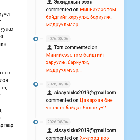
Захидалын эзэн
commented on
Минийхээс том
мүүст
байдгийг харуулж, бариулж,
г
мэдрүүлмээр…
руулах
өн
2026/08/06
ийн
Tom
commented on
Минийхээс том байдгийг
харуулж, бариулж,
мэдрүүлмээр…
ргээс
олон
2026/08/06
эл,
sissysiska2019@gmail.com
.
commented on
Цэвэрхэн бие
үнэлэгч байдаг болов уу?
д
ч
2026/08/06
аргаар
sissysiska2019@gmail.com
р
commented on
Хүчлээд поо