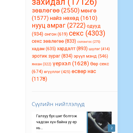
захидал
(17126)
зөвлөгөө
(2550)
мөнгө
(1577)
найз нөхөд
(1610)
нууц амраг
(2722)
одууд
секс
(4303)
(934)
онгон
(619)
секс зөвлөгөө
(833)
солонгос
(275)
хардалт
(893)
хадам
(635)
шүлэг
(414)
эротик зураг
(834)
эрүүл мэнд
(546)
үерхэл
(1628)
Өөр секс
янхан
(322)
өсвөр нас
(674)
өгүүллэг
(425)
(1178)
Сүүлийн нийтлэлүүд
Галзуу бух шиг болгож
чадсан хүн байна уу ер
нь…
2