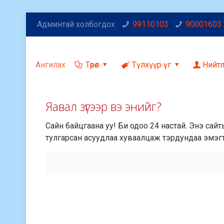
Админтай холбогдох
99110103
90001603
Ангилах
Төрөл
Түлхүүр үг
Нийт
Яавал зүгээр вэ энийг?
Сайн байцгаана уу! Би одоо 24 настай. Энэ сай
тулгарсан асуудлаа хуваалцаж тэрдундаа эмэгт