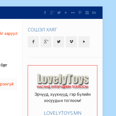
СОШЭЛ ХАЯГ
йг харуул
Өөрт
рэнгүй
Эрчүүд, хүүхнүүд, гэр бүлийн
хосуудын тоглоом!
LOVELYTOYS.MN