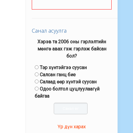
Санал асуулга
Хэрэв та 2006 оны гэрлэлтийн
мөнгө авах гэж гэрлэж байсан
бол?
Тэр хүнтэйгээ суусан
Салсан ганц бие
Салаад өөр хүнтэй суусан
Одоо болтол цуцлуулаагүй
байгаа
Үр дүн харах