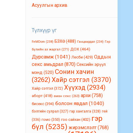
Асуулгын архив
Түлхүүр үг
БЗХӨ
(488)
FeMDom
(238)
Ганцаардал
(234)
Гэр
ДОХ
(464)
бүлийн аз жаргал
(271)
Дурсамж
(1041)
Оддын
Лесби
(429)
секс амьдрал
(870)
Сексийн эрүүл
Сонин хачин
мэнд
(520)
(3262)
Хайр сэтгэл
(3370)
Хүүхэд
(2934)
Хайр сэтгэл
(372)
архи
(758)
аборт
(418)
аман секс
(263)
болсон явдал
(1040)
бисекс
(394)
бэлгийн сулрал
(327)
гар хангалга
(328)
гей
гэр
гомо
(350)
гоо сайхан
(402)
(336)
бүл
(5235)
жирэмслэлт
(768)