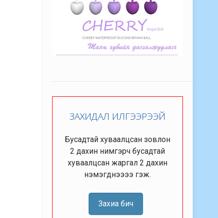
ЗАХИДАЛ ИЛГЭЭРЭЭЙ
Бусадтай хуваалцсан зовлон
2 дахин нимгэрч бусадтай
хуваалцсан жаргал 2 дахин
нэмэгднээээ гэж.
Захиа бич