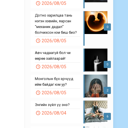
2026/08/05
Дотно харилцаа тань
нэгэн хэвийн, яарсан
“механик дадал”
0
болчихсон юм биш биз?
2026/08/05
Авч чадаагүй бол чи
өөрөө зайлаарай!
0
2026/08/05
Монголын бүх эрчүүд
ийм байдаг юм уу?
2
2026/08/05
Энгийн зүйл үү энэ?
2026/08/04
6