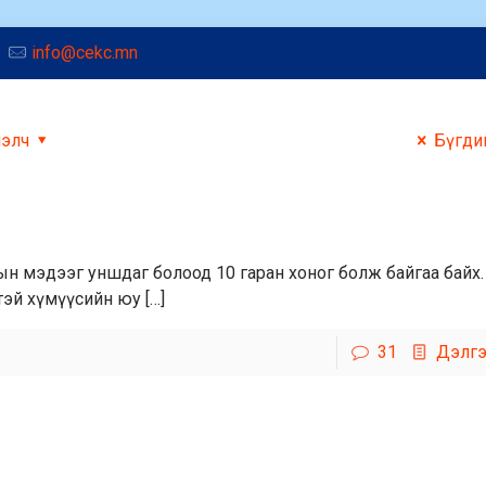
info@cekc.mn
лэлч
Бүгди
тын мэдээг уншдаг болоод 10 гаран хоног болж байгаа байх. 
эй хүмүүсийн юу […]
31
Дэлгэ