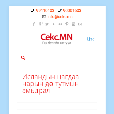
99110103
90001603
info@cekc.mn
Цэс
Исландын цагдаа
нарын өдөр тутмын
амьдрал