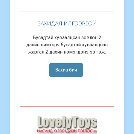
ЗАХИДАЛ ИЛГЭЭРЭЭЙ
Бусадтай хуваалцсан зовлон 2
дахин нимгэрч бусадтай хуваалцсан
жаргал 2 дахин нэмэгдэнэ ээ гэж.
Захиа бич