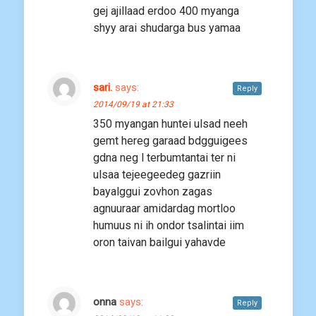
gej ajillaad erdoo 400 myanga
shyy arai shudarga bus yamaa
sari.
says:
Reply
2014/09/19 at 21:33
350 myangan huntei ulsad neeh
gemt hereg garaad bdgguigees
gdna neg l terbumtantai ter ni
ulsaa tejeegeedeg gazriin
bayalggui zovhon zagas
agnuuraar amidardag mortloo
humuus ni ih ondor tsalintai iim
oron taivan bailgui yahavde
onna
says:
Reply