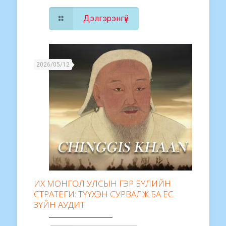
Дэлгэрэнгүй
2026/05/12
ИХ МОНГОЛ УЛСЫН ГЭР БҮЛИЙН
СТРАТЕГИ: ТҮҮХЭН СУРВАЛЖ БА ЁС
ЗҮЙН АУДИТ