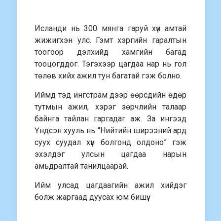
Исланди нь 300 мянга гаруй хүн амтай
жижигхэн улс. Гэмт хэргийн гаралтын
тоогоор дэлхийд хамгийн багад
тооцогддог. Тэгэхээр цагдаа нар нь гол
төлөв хийх ажил тун багатай гэж болно.
Иймд тэд ингстрам дээр өөрсдийн өдөр
тутмын ажил, хэрэг зөрчлийн талаар
байнга тайлан гаргадаг аж. За ингээд
Үндсэн хууль нь “Нийтийн ширээний ард
суух суудал хүн болгонд олдоно” гэж
эхэлдэг улсын цагдаа нарын
амьдралтай танилцаарай.
Ийм улсад цагдаагийн ажил хийдэг
болж жаргаад дуусах юм бишүү.