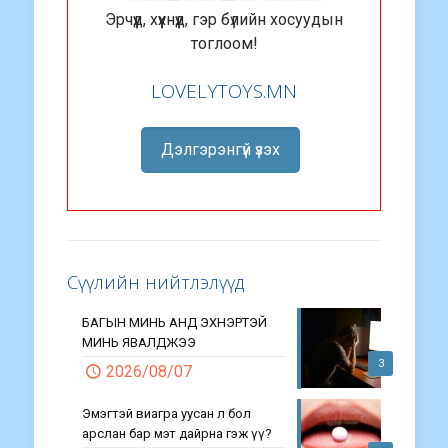
Эрчүүд, хүүхнүүд, гэр бүлийн хосуудын
тоглоом!
LOVELYTOYS.MN
Дэлгэрэнгүй үзэх
Сүүлийн нийтлэлүүд
БАГЫН МИНЬ АНД ЭХНЭРТЭЙ
МИНЬ ЯВАЛДЖЭЭ
3
2026/08/07
Эмэгтэй виагра уусан л бол
арслан бар мэт дайрна гэж үү?