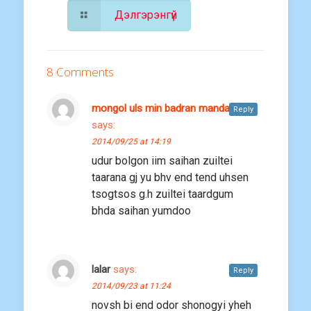
Дэлгэрэнгүй
8 Comments
mongol uls min badran mandag
Reply
says:
2014/09/25 at 14:19
udur bolgon iim saihan zuiltei
taarana gj yu bhv end tend uhsen
tsogtsos g.h zuiltei taardgum
bhda saihan yumdoo
lalar
says:
Reply
2014/09/23 at 11:24
novsh bi end odor shonogyi yheh