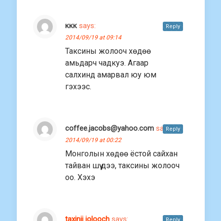
ккк
says:
Reply
2014/09/19 at 09:14
Таксины жолооч хөдөө
амьдарч чадкуэ. Агаар
салхинд амарвал юу юм
гэхээс.
coffee.jacobs@yahoo.com
says:
Reply
2014/09/19 at 00:22
Монголын хөдөө ёстой сайхан
тайван шүү дээ, таксины жолооч
оо. Хэхэ
taxinii jolooch
says:
Reply