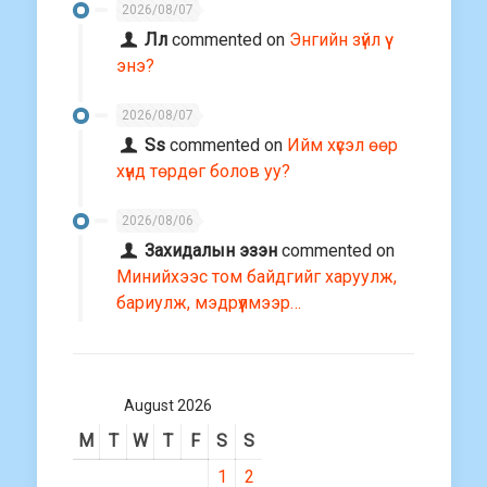
2026/08/07
Лл
commented on
Энгийн зүйл үү
энэ?
2026/08/07
Ss
commented on
Ийм хүсэл өөр
хүнд төрдөг болов уу?
2026/08/06
Захидалын эзэн
commented on
Минийхээс том байдгийг харуулж,
бариулж, мэдрүүлмээр…
August 2026
M
T
W
T
F
S
S
1
2