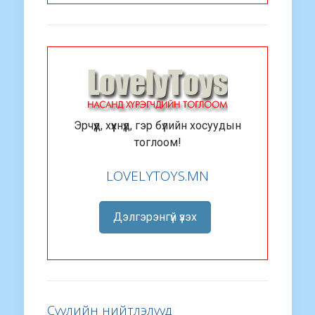
Эрчүүд, хүүхнүүд, гэр бүлийн хосуудын
тоглоом!
LOVELYTOYS.MN
Дэлгэрэнгүй үзэх
Сүүлийн нийтлэлүүд