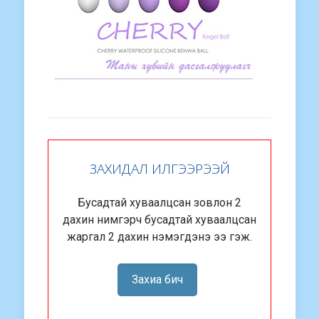
ЗАХИДАЛ ИЛГЭЭРЭЭЙ
Бусадтай хуваалцсан зовлон 2
дахин нимгэрч бусадтай хуваалцсан
жаргал 2 дахин нэмэгдэнэ ээ гэж.
Захиа бич