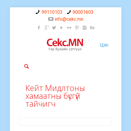
99110103
90001603
info@cekc.mn
Цэс
Кейт Мидлтоны
хамаатны бүсгүй
тайчигч