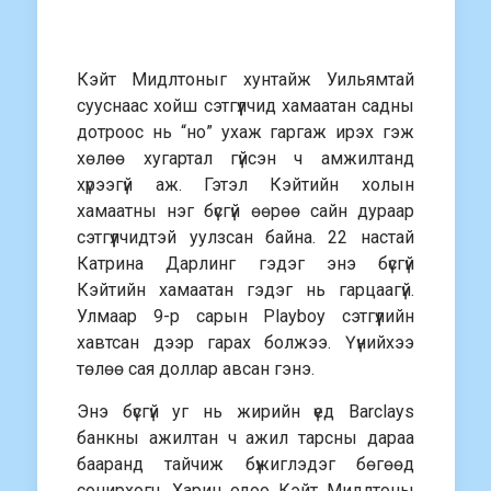
Кэйт Мидлтоныг хунтайж Уильямтай
сууснаас хойш сэтгүүлчид хамаатан садны
дотроос нь “но” ухаж гаргаж ирэх гэж
хөлөө хугартал гүйсэн ч амжилтанд
хүрээгүй аж. Гэтэл Кэйтийн холын
хамаатны нэг бүсгүй өөрөө сайн дураар
сэтгүүлчидтэй уулзсан байна. 22 настай
Катрина Дарлинг гэдэг энэ бүсгүй
Кэйтийн хамаатан гэдэг нь гарцаагүй.
Улмаар 9-р сарын Playboy сэтгүүлийн
хавтсан дээр гарах болжээ. Үүнийхээ
төлөө сая доллар авсан гэнэ.
Энэ бүсгүй уг нь жирийн үед Barclays
банкны ажилтан ч ажил тарсны дараа
бааранд тайчиж бүжиглэдэг бөгөөд
сонирхогч. Харин одоо Кэйт Мидлтоны