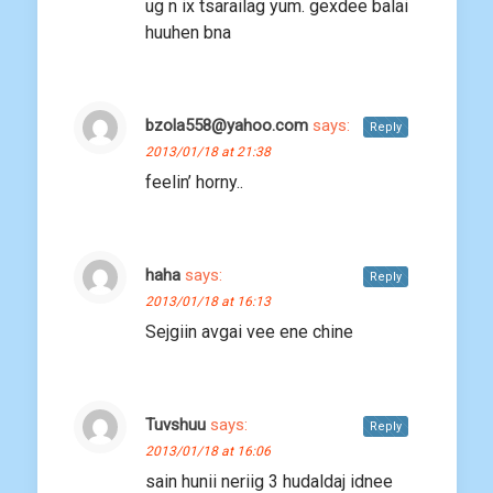
ug n ix tsarailag yum. gexdee balai
huuhen bna
bzola558@yahoo.com
says:
Reply
2013/01/18 at 21:38
feelin’ horny..
haha
says:
Reply
2013/01/18 at 16:13
Sejgiin avgai vee ene chine
Tuvshuu
says:
Reply
2013/01/18 at 16:06
sain hunii neriig 3 hudaldaj idnee