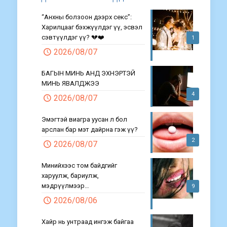
“Анхны болзоон дээрх секс”:
Харилцааг бэхжүүлдэг үү, эсвэл
сэвтүүлдэг үү? 💔❤️
1
2026/08/07
БАГЫН МИНЬ АНД ЭХНЭРТЭЙ
МИНЬ ЯВАЛДЖЭЭ
4
2026/08/07
Эмэгтэй виагра уусан л бол
арслан бар мэт дайрна гэж үү?
2
2026/08/07
Минийхээс том байдгийг
харуулж, бариулж,
мэдрүүлмээр…
9
2026/08/06
Хайр нь унтраад ингэж байгаа