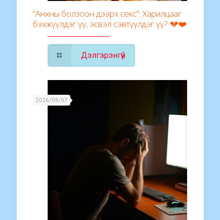
“Анхны болзоон дээрх секс”: Харилцааг
бэхжүүлдэг үү, эсвэл сэвтүүлдэг үү? 💔❤️
Дэлгэрэнгүй
2026/08/07