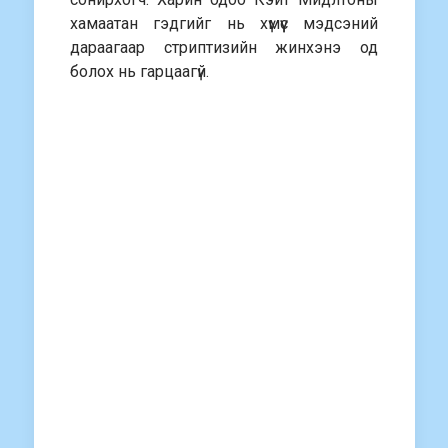
хамаатан гэдгийг нь хүмүүс мэдсэний
дараагаар стриптизийн жинхэнэ од
болох нь гарцаагүй.