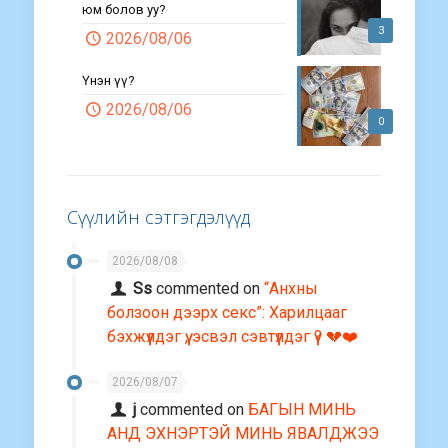
юм болов уу?
3
2026/08/06
Үнэн үү?
2026/08/06
0
Сүүлийн сэтгэгдэлүүд
2026/08/08
Ss
commented on
“Анхны
болзоон дээрх секс”: Харилцааг
бэхжүүлдэг үү, эсвэл сэвтүүлдэг үү? 💔❤️
2026/08/07
j
commented on
БАГЫН МИНЬ
АНД ЭХНЭРТЭЙ МИНЬ ЯВАЛДЖЭЭ