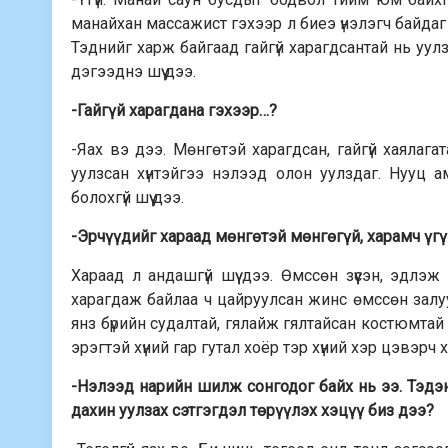
манайхан массажист гэхээр л биеэ үнэлэгч байдаг 
Тэднийг харж байгаад гайгүй харагдсантай нь уулз
дэгээднэ шүү дээ.
-Гайгүй харагдана гэхээр…?
-Яах вэ дээ. Мөнгөтэй харагдсан, гайгүй хаялаг
уулзсан хүнтэйгээ нэлээд олон уулздаг. Нууц ам
болохгүй шүү дээ.
-Эрчүүдийг хараад мөнгөтэй мөнгөгүй, харамч үг
Хараад л андашгүй шүү дээ. Өмссөн зүүсэн, эдлэ
харагдаж байлаа ч цайруулсан жинс өмссөн залуут
янз бүрийн судалтай, гялайж гялтайсан костюмтай 
эрэгтэй хүний гap гутал хоёр тэр хүний хэр цэвэрч
-Нэлээд нарийн шилж сонгодог байх нь ээ. Тэдэн
дахин уулзах сэтгэгдэл төрүүлэх хэцүү биз дээ?