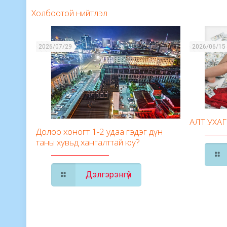
Холбоотой нийтлэл
2026/07/29
2026/06/15
АЛТ УХА
Долоо хоногт 1-2 удаа гэдэг дүн
таны хувьд хангалттай юу?
Дэлгэрэнгүй