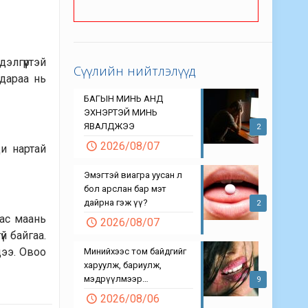
элгүүртэй
Сүүлийн нийтлэлүүд
 дараа нь
БАГЫН МИНЬ АНД
ЭХНЭРТЭЙ МИНЬ
ЯВАЛДЖЭЭ
2
2026/08/07
ди нартай
Эмэгтэй виагра уусан л
бол арслан бар мэт
дайрна гэж үү?
2
нас маань
2026/08/07
й байгаа.
дээ. Овоо
Минийхээс том байдгийг
харуулж, бариулж,
мэдрүүлмээр…
9
2026/08/06