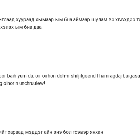
иглаад хуураад хымаар ым бна.аймаар шулам вэ.хввхдээ 
хэлэх ым бна даа.
or baih yum da. oir oirhon doh-n shiljilgeend l hamragdaj baigasa
ig olnor n unchruulew!
ийг хараад мэддэг айн энэ бол тсэвэр янхан