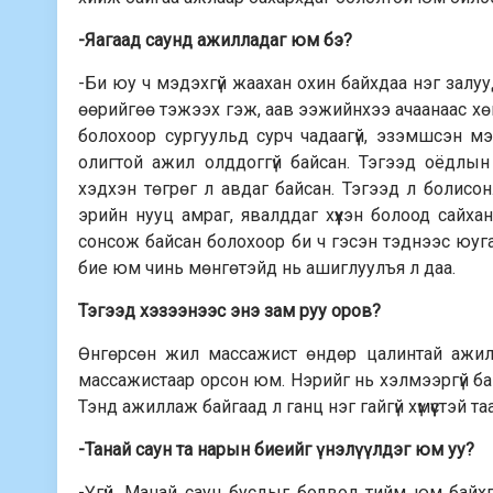
-Яагаад саунд ажилладаг юм бэ?
-Би юу ч мэдэхгүй жаахан охин байхдаа нэг залууд д
өөрийгөө тэжээх гэж, аав ээжийнхээ ачаанаас хө
болохоор сургуульд сурч чадаагүй, эзэмшсэн мэр
олигтой ажил олддоггүй байсан. Тэгээд оёдлын 
хэдхэн төгрөг л авдаг байсан. Тэгээд л болисон
эрийн нууц амраг, явалддаг хүүхэн болоод сайх
сонсож байсан болохоор би ч гэсэн тэднээс юуга
бие юм чинь мөнгөтэйд нь ашиглуулъя л даа.
Тэгээд хэзээнээс энэ зам руу оров?
Өнгөрсөн жил массажист өндөр цалинтай ажилд
массажистаар орсон юм. Нэрийг нь хэлмээргүй бай
Тэнд ажиллаж байгаад л ганц нэг гайгүй хүмүүстэй та
-Танай саун та нарын биеийг үнэлүүлдэг юм уу?
-Үгүй. Манай саун бусдыг бодвол тийм юм байхгү