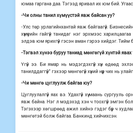
юмаа гаргана даа. Тэгээд яривал их юм бий. Угааса
-Чи олны танил хүмүүстэй явж байсан уу?
-Улс төр урлагийнхантай явж байгаагүй. Бизнесий
хүмүүсийн гайгүй танидаг нэг эрхмээс харилцааг
элдэв юм ярихгүй гэсэн аман гэрээ хийдэг. Тийм 
-Тэгвэл хүнээ буруу таниад мөнгөгүй хүнтэй явах
Үгүй ээ. Би ямар нь мэдэгдэхгүй хүн өдөөд эхл
танилддаггүй” гэхээр мөнгөгүй хүний нүүр чих нь улайг
-Чи мөнгө цуглуулж байгаа юу?
Цуглуулалгүй яах вэ. Удахгүй хүү маань сургууль о
явж байна. Нэг л мэдэхэд хэн ч тоохгүй эмгэн болн
Тэгэхээр хөгшрөөд ажил хийнэ гэдэг бүр ч худлаа б
мөнгөтэй болж байгаа. Банкинд хийчихсэн.