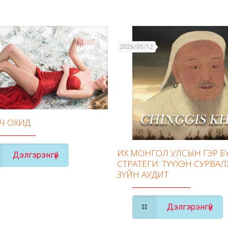
2026/05/12
ГЧ ОХИД
ИХ МОНГОЛ УЛСЫН ГЭР 
Дэлгэрэнгүй
СТРАТЕГИ: ТҮҮХЭН СУРВАЛ
ЗҮЙН АУДИТ
Дэлгэрэнгүй