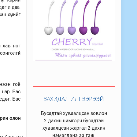
аг л даа.
ан хүнийг
л лав нэг
сонголгүй
чнээн гоё
 нар. Бас
ЗАХИДАЛ ИЛГЭЭРЭЭЙ
сдөг. Бас
Бусадтай хуваалцсан зовлон
арин олон
2 дахин нимгэрч бусадтай
хуваалцсан жаргал 2 дахин
нэмэгдэнэ ээ гэж.