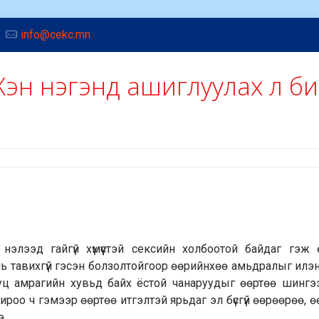
info@cekc.mn
Хэн нэгэнд ашиглуулах л б
нэлээд гайгүй хүмүүстэй сексийн холбоотой байдаг гэж 
 нь тавихгүй гэсэн болзолтойгоор өөрийнхөө амьдралыг илэн
ууц амрагийн хувьд байх ёстой чанаруудыг өөртөө шингэ
гироо ч гэмээр өөртөө итгэлтэй ярьдаг эл бүсгүй өөрөөрөө, 
э.