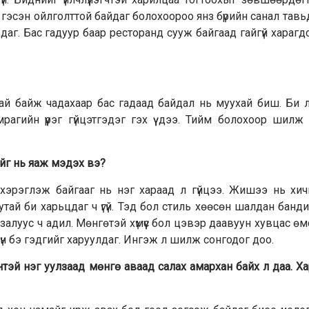
гэсэн ойлголттой байдаг болохоороо янз бүрийн санал тавьд
даг. Бас гадуур баар ресторанд сууж байгаад гайгүй харагдс
атай байж чадахаар бас гадаад байдал нь муухай биш. Би 
рагийн үүрэг гүйцэтгэдэг гэх үү дээ. Тийм болохоор шилж 
үйг нь яаж мэдэх вэ?
ж хэрэглэж байгааг нь нэг хараад л гүйцээ. Жишээ нь хи
ай би харьцдаг ч үгүй. Тэд бол стиль хөөсөн шалдан банди
залуус ч адил. Мөнгөтэй хүмүүс бол цэвэр даавуун хувцас өм
 хүн бэ гэдгийг харуулдаг. Ингэж л шилж сонгодог доо.
тэй нэг уулзаад мөнгө аваад салах амархан байх л даа. Х