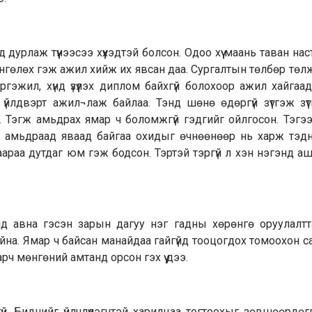
урлаж түүнээсээ хүүхэдтэй болсон. Одоо хүү маань таван наста
нгөлөх гэж ажил хийж их явсан даа. Сургалтын төлбөр төлж
гэжил, хүнд үзүүлэх диплом байхгүй болохоор ажил хайгаа
үйлдвэрт ажил¬лаж байлаа. Тэнд шөнө өдөргүй зүтгэж зү
. Тэгж амьдрах ямар ч боломжгүй гэдгийг ойлгосон. Тэгэ
ан амьдраад яваад байгаа охидыг өчнөөнөөр нь харж тэд
араа дутдаг юм гэж бодсон. Тэртэй тэргүй л хэн нэгэнд а
 авна гэсэн зарын дагуу нэг гадны хөрөнгө оруулалтт
на. Ямар ч байсан манайдаа гайгүйд тооцогдох томоохон са
арч мөнгөний амтанд орсон гэх үү дээ.
й. Биднийг үйлчлүүлэгчтэй харилцаа тогтоохыг зөвшөөрдөгг