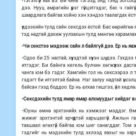
-Тэгэлгүй яах вэ. Би чинь тэгээд энд тэнд зогсо
дээ. Нууц амрагийн үүрэг гүйцэтгэдэг, бас ч гайгү
шаардлага байгаа хойно хэн хэндээ таалагдах ёст
үлдээхийн тулд сайн сексдэх ёстой. Бас өөрийгөө 
тэд надтай дахиж уулзахын тулд мөнгөө харамлахгү
-Чи секстээ мэдээж сайн л байлгүй дээ. Ер нь яа
-Одоо би 25 настай, хүүхэдтэй хүүхэн шүү дээ. Гэхдэ
итгэдэг. Би байнга кегель булчин хөгжүүлэх дасга
чанга юм бэ гэдэг. Хамгийн гол нь сексээрээ л та
гэдэгт би итгэлтэй байна. Нэг залуу надтай үнсэлц
байсан гээд боддоо. Ер нь алхаа гишгээ, үйл хөдлө
-Сексдэхийн тулд ямар ямар алхмуудыг хийдэг в
-Юуны өмнө эрхтэнийх нь хэмжээг мэддэг. Өмдн
жижиг эрхтэнтэй эрчүүдтэй харьцахгүй. Ажлын г
таашаал өгөхгүй байгаа юм шиг санагддаг. Том э
гэдгийг нь мэдэхийн тулд эхлээд яахыг нь харн