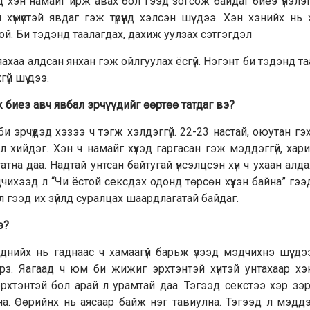
од хэн намайг ирж авах бол гээд зогсож байдаг биеэ үнэлэг
й хүмүүстэй явдаг гэж түрүүнд хэлсэн шүү дээ. Хэн хэнийх нь
ой. Би тэдэнд таалагдах, дахиж уулзах сэтгэгдэл
яахаа алдсан янхан гэж ойлгуулах ёсгүй. Нэгэнт би тэдэнд т
й шүү дээ.
ж биеэ авч явбал эрчүүдийг өөртөө татдаг вэ?
э би эрчүүдэд хэзээ ч тэгж хэлдэггүй. 22-23 настай, оюутан гэ
л хийдэг. Хэн ч намайг хүүхэд гаргасан гэж мэддэггүй, хар
тна даа. Надтай унтсан байтугай үнсэлцсэн хүн ч ухаан алд
чихээд л “Чи ёстой сексдэх одонд төрсөн хүүхэн байна” гээд
л гээд их зүйлд суралцах шаардлагатай байдаг.
э?
ийх нь гаднаас ч хамаагүй барьж үзээд мэдчихнэ шүү дээ
арз. Яагаад ч юм би жижиг эрхтэнтэй хүнтэй унтахаар х
рхтэнтэй бол арай л урамтай даа. Тэгээд секстээ хэр зэ
а. Өөрийнх нь аясаар байж нэг тавиулна. Тэгээд л мэдд