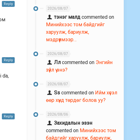
Reply
2026/08/07
тэнэг малд
commented on
том
Минийхээс том байдгийг
харуулж, бариулж,
мэдрүүлмээр…
2026/08/07
Reply
Лл
commented on
Энгийн
зүйл үү энэ?
i da,
2026/08/07
Ss
commented on
Ийм хүсэл
өөр хүнд төрдөг болов уу?
2026/08/06
Reply
Захидалын эзэн
commented on
Минийхээс том
байдгийг харуулж, бариулж,