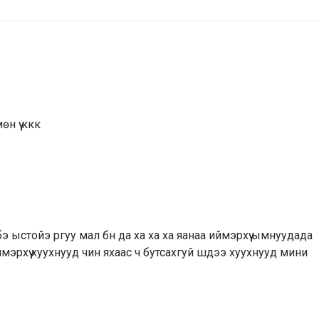
н үү ккк
 ыстойэ ргуу мал бн да ха ха ха яанаа иймэрхүү ымнуудада
эрхүү хуухнууд чин яхаас ч бутсахгуй шдээ хуухнууд мини