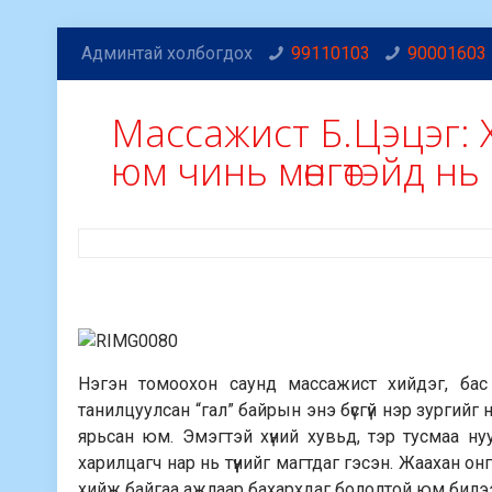
Админтай холбогдох
99110103
90001603
Массажист Б.Цэцэг: 
юм чинь мөнгөтэйд нь
Нэгэн томоохон саунд массажист хийдэг, бас 
танилцуулсан “гал” байрын энэ бүсгүй нэр зургийг
ярьсан юм. Эмэгтэй хүний хувьд, тэр тусмаа н
харилцагч нар нь түүнийг магтдаг гэсэн. Жаахан он
хийж байгаа ажлаар бахархдаг бололтой юм билэ