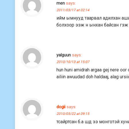
men
says:
2011/03/17 at 02:14
ийм ымнууд таарвал адилхан аш
болхоор ээж н ынхан байсан гэж 
yalguun
says:
2010/10/13 at 15:07
hun huni amidrah argaa gej nere oor o
ailiin awuudad doh haldaaj, alag ursi
dogii
says:
2010/05/22 at 09:15
тсайртсан б.а шд ээ монготэй хун