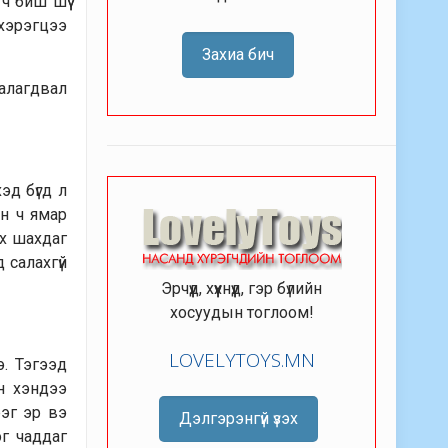
ч биш шүү
 хэрэгцээ
Захиа бич
аалагдвал
хэд бүгд л
ин ч ямар
ах шахдаг
 салахгүй
Эрчүүд, хүүхнүүд, гэр бүлийн
хосуудын тоглоом!
LOVELYTOYS.MN
. Тэгээд
эн хэндээ
рэг эр вэ
Дэлгэрэнгүй үзэх
эг чаддаг