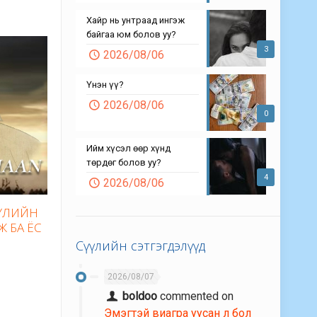
Хайр нь унтраад ингэж
байгаа юм болов уу?
3
2026/08/06
Үнэн үү?
2026/08/06
0
Ийм хүсэл өөр хүнд
төрдөг болов уу?
4
2026/08/06
БҮЛИЙН
Ж БА ЁС
Сүүлийн сэтгэгдэлүүд
2026/08/07
boldoo
commented on
Эмэгтэй виагра уусан л бол