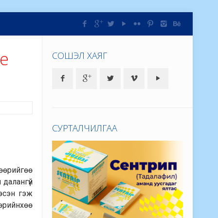
ие
СОШЭЛ ХАЯГ
СУРТАЛЧИЛГАА
өөрийгөө
 далангүй
эсэн гэж
өөрийнхөө