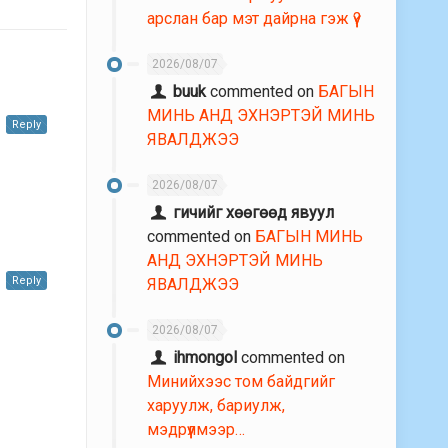
арслан бар мэт дайрна гэж үү?
2026/08/07
buuk
commented on
БАГЫН
МИНЬ АНД ЭХНЭРТЭЙ МИНЬ
Reply
ЯВАЛДЖЭЭ
2026/08/07
гичийг хөөгөөд явуул
commented on
БАГЫН МИНЬ
АНД ЭХНЭРТЭЙ МИНЬ
Reply
ЯВАЛДЖЭЭ
2026/08/07
ihmongol
commented on
Минийхээс том байдгийг
харуулж, бариулж,
мэдрүүлмээр…