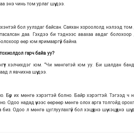
а энэ чинь том урлаг шүү дээ.
нхэнтэй бол уулздаг байсан. Саяхан хороололд нэлээд том д
аа тасалсан даа. Гэхдээ би тэднээс авахаа авдаг болохоор
болохоор өөр юм яримааргүй байна.
 тохиолдол гарч байв уу?
энгүүт хэлчихдэг юм. “Чи мөнгөтэй юм уу. Би шалдан бан
аад л явчихна шүү дээ.
рно. Бүр их мөнгө хэрэгтэй болно. Байр хэрэгтэй. Тэгээд ч 
о. Одоо надад үүнээс өөрөөр мөнгө олох арга толгойд орохгү
из. Одоо л мөнгө цуглуулахгүй бол хэцүүднэ шүү хэцүүднэ шүү 