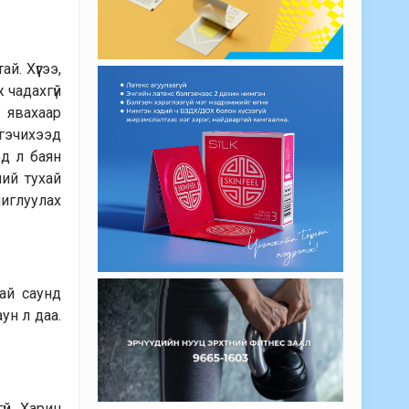
й. Хүүгээ,
 чадахгүй
д явахаар
тгэчихээд
эд л баян
ний тухай
шиглуулах
ай саунд
ун л даа.
үй. Харин