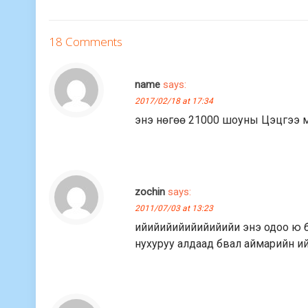
18 Comments
name
says:
2017/02/18 at 17:34
энэ нөгөө 21000 шоуны Цэцгээ мө
zochin
says:
2011/07/03 at 13:23
ийийийийийийийийи энэ одоо ю бэ
нухуруу алдаад бвал аймарийн ийм