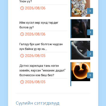
Үнэн үү?
2026/08/06
0
Ийм хүсэл өөр хүнд төрдөг
болов уу?
3
2026/08/06
Галзуу бух шиг болгож чадсан
хүн байна уу ер нь…
2
2026/08/05
Дотно харилцаа тань нэгэн
хэвийн, яарсан “механик дадал”
болчихсон юм биш биз?
0
2026/08/05
Сүүлийн сэтгэгдэлүүд