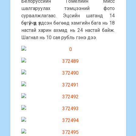
Белоруссийн Гомелийн Мисс
шалгаруулах тэмцээний фото
сурвалжлагаас. Эцсийн шатанд 14
бүсгүйчүүд үлдсэн бөгөөд хамгийн бага нь 18
настай харин ахмад нь 24 настай байж.
Шагнал нь 10 сая рубль гэнэ дээ.