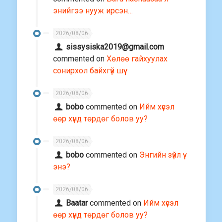
энийгээ нууж ирсэн…
2026/08/06
sissysiska2019@gmail.com
commented on
Хөлөө гайхуулах
сонирхол байхгүй шүү
2026/08/06
bobo
commented on
Ийм хүсэл
өөр хүнд төрдөг болов уу?
2026/08/06
bobo
commented on
Энгийн зүйл үү
энэ?
2026/08/06
Baatar
commented on
Ийм хүсэл
өөр хүнд төрдөг болов уу?