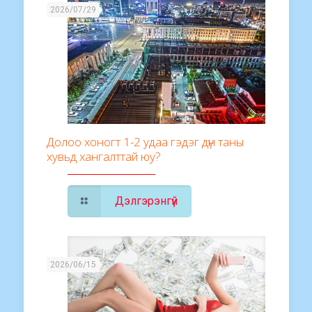
2026/07/29
Долоо хоногт 1-2 удаа гэдэг дүн таны
хувьд хангалттай юу?
Дэлгэрэнгүй
2026/06/15