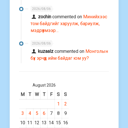
2026/08/06
zochin
commented on
Минийхээс
том байдгийг харуулж, бариулж,
мэдрүүлмээр…
2026/08/06
kuzaalz
commented on
Монголын
бүх эрчүүд ийм байдаг юм уу?
August 2026
M
T
W
T
F
S
S
1
2
3
4
5
6
7
8
9
10
11
12
13
14
15
16