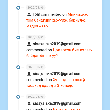
2026/08/06
Tom
commented on
Минийхээс
том байдгийг харуулж, бариулж,
мэдрүүлмээр…
2026/08/06
sissysiska2019@gmail.com
commented on
Цэвэрхэн бие үнэлэгч
байдаг болов уу?
2026/08/06
sissysiska2019@gmail.com
commented on
Хүчлээд поо үзэхгүй
тэсэхэд үсрээд л 3 хонодог
2026/08/06
sissysiska2019@gmail.com
commented on
Бага наснаасаа л