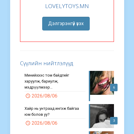
LOVELYTOYS.MN
Дэлгэрэнгүй үзэх
Сүүлийн нийтлэлүүд
Минийхээс том байдгийг
харуулж, бариулж,
мэдрүүлмээр…
6
2026/08/06
Хайр нь унтраад ингэж байгаа
юм болов уу?
3
2026/08/06