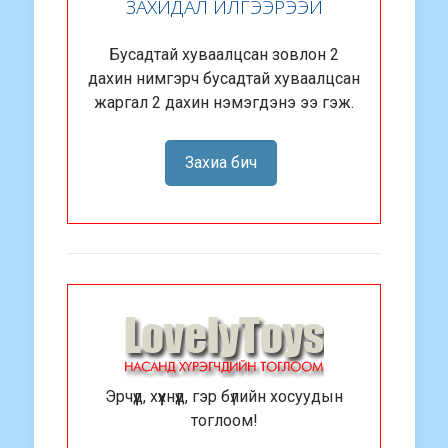
ЗАХИДАЛ ИЛГЭЭРЭЭЙ
Бусадтай хуваалцсан зовлон 2
дахин нимгэрч бусадтай хуваалцсан
жаргал 2 дахин нэмэгдэнэ ээ гэж.
Захиа бич
Эрчүүд, хүүхнүүд, гэр бүлийн хосуудын
тоглоом!