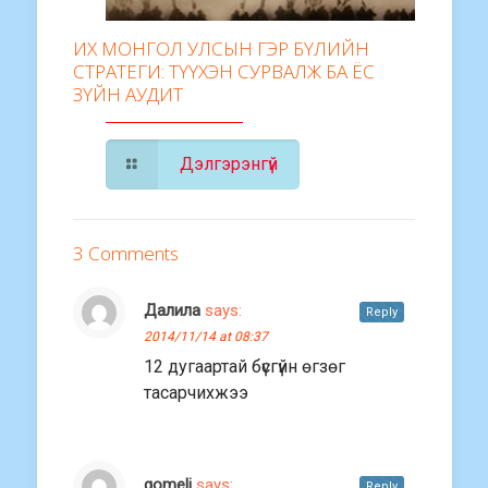
ИХ МОНГОЛ УЛСЫН ГЭР БҮЛИЙН
СТРАТЕГИ: ТҮҮХЭН СУРВАЛЖ БА ЁС
ЗҮЙН АУДИТ
Дэлгэрэнгүй
3 Comments
Далила
says:
Reply
2014/11/14 at 08:37
12 дугаартай бүсгүйн өгзөг
тасарчихжээ
gomeli
says:
Reply