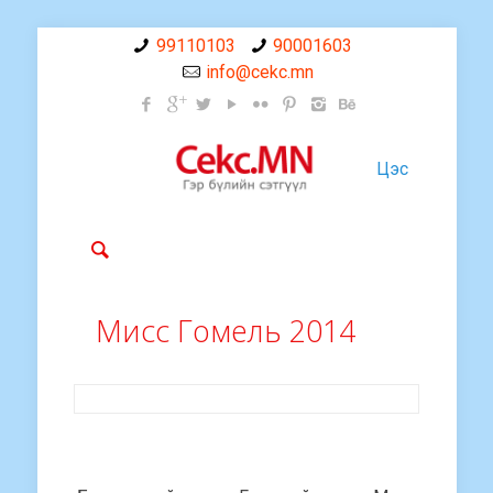
99110103
90001603
info@cekc.mn
Цэс
Мисс Гомель 2014