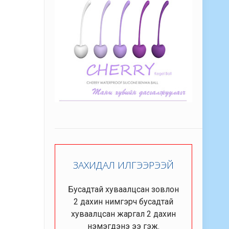
ЗАХИДАЛ ИЛГЭЭРЭЭЙ
Бусадтай хуваалцсан зовлон
2 дахин нимгэрч бусадтай
хуваалцсан жаргал 2 дахин
нэмэгдэнэ ээ гэж.