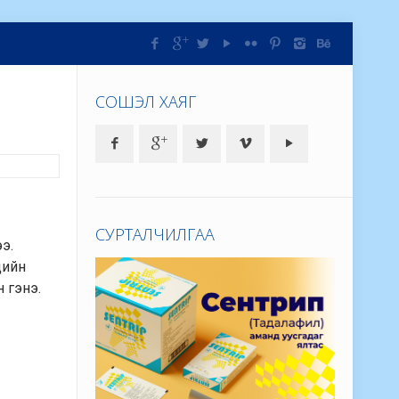
СОШЭЛ ХАЯГ
СУРТАЛЧИЛГАА
э.
дийн
н гэнэ.