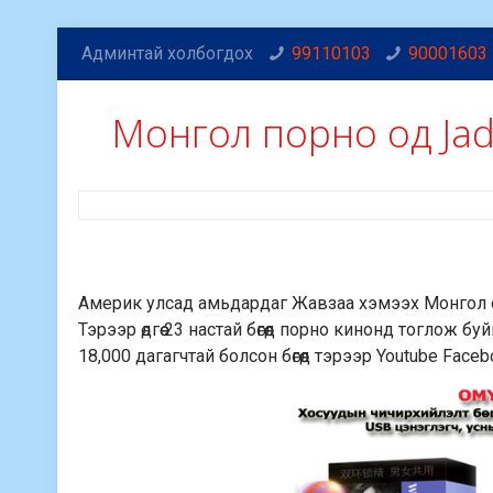
Админтай холбогдох
99110103
90001603
Монгол порно од Jad
Америк улсад амьдардаг Жавзаа хэмээх Монгол о
Тэрээр өдгөө 23 настай бөгөөд порно кинонд тоглож 
18,000 дагагчтай болсон бөгөөд тэрээр Youtube Fac