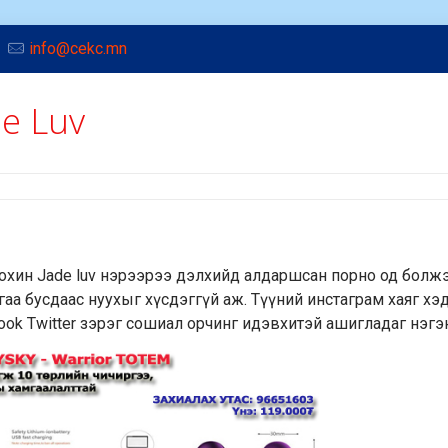
info@cekc.mn
e Luv
хин Jade luv нэрээрээ дэлхийд алдаршсан порно од болжэ
буйгаа бусдаас нуухыг хүсдэггүй аж. Түүний инстаграм хаяг хэ
ebook Twitter зэрэг сошиал орчинг идэвхитэй ашигладаг нэгэ