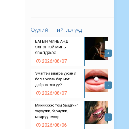
Сүүлийн нийтлэлүүд
БАГЫН МИНЬ АНД
ЭХНЭРТЭЙ МИНЬ
ЯВАЛДЖЭЭ
4
2026/08/07
Эмэгтэй виагра уусан л
бол арслан бар мэт
дайрна гэж үү?
2
2026/08/07
Минийхээс том байдгийг
харуулж, бариулж,
мэдрүүлмээр…
9
2026/08/06