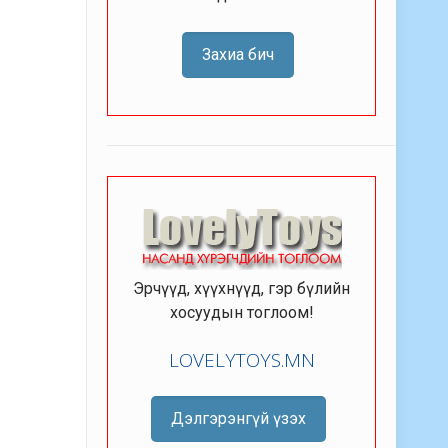
Захиа бич
Эрчүүд, хүүхнүүд, гэр бүлийн
хосуудын тоглоом!
LOVELYTOYS.MN
Дэлгэрэнгүй үзэх