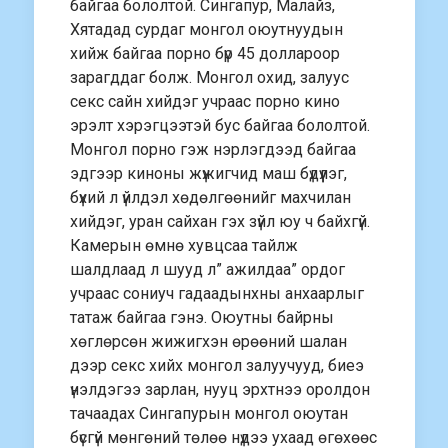
байгаа бололтой. Сингапур, Малайз,
Хятадад сурдаг монгол оюутнуудын
хийж байгаа порно бүр 45 доллароор
зарагддаг болж. Монгол охид, залуус
секс сайн хийдэг учраас порно кино
эрэлт хэрэгцээтэй бус байгаа бололтой.
Монгол порно гэж нэрлэгдээд байгаа
эдгээр киноны жүжигчид маш бүдүүлэг,
бүхий л үйлдэл хөдөлгөөнийг махчилан
хийдэг, уран сайхан гэх зүйл юу ч байхгүй.
Камерын өмнө хувцсаа тайлж
шалдлаад л шууд л” ажилдаа” ордог
учраас сониуч гадаадынхны анхаарлыг
татаж байгаа гэнэ. Оюутны байрны
хөглөрсөн жижигхэн өрөөний шалан
дээр секс хийх монгол залуучууд, биеэ
үнэлдэгээ зарлан, нууц эрхтнээ оролдон
тачаадах Сингапурын монгол оюутан
бүсгүй мөнгөний төлөө нүдээ ухаад өгөхөөс