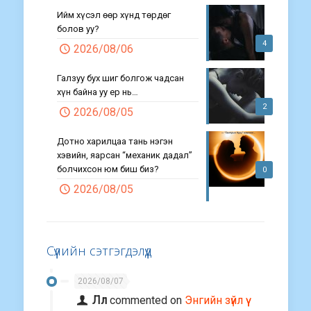
Ийм хүсэл өөр хүнд төрдөг
болов уу?
4
2026/08/06
Галзуу бух шиг болгож чадсан
хүн байна уу ер нь…
2
2026/08/05
Дотно харилцаа тань нэгэн
хэвийн, яарсан “механик дадал”
болчихсон юм биш биз?
0
2026/08/05
Сүүлийн сэтгэгдэлүүд
2026/08/07
Лл
commented on
Энгийн зүйл үү