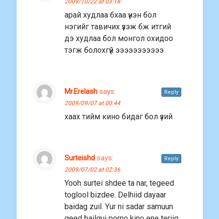
2009/10/22 at 03:18
арай xудлаа бxаа үнэн бол
нэгийг тавичиx үзэж бж итгий
дэ xудлаа бол монгол оxидоо
тэгж болоxгүй эээээээээээ
Mr.Erelash
says:
Reply
2009/09/07 at 00:44
xааx тийм кино бидаг бол үзий
Surteishd
says:
Reply
2009/07/02 at 02:36
Yooh surtei shdee ta nar, tegeed
toglool bizdee. Delhiid dayaar
baidag zuil. Yur ni sadar samuun
geed bailgui porno kino ene teriig