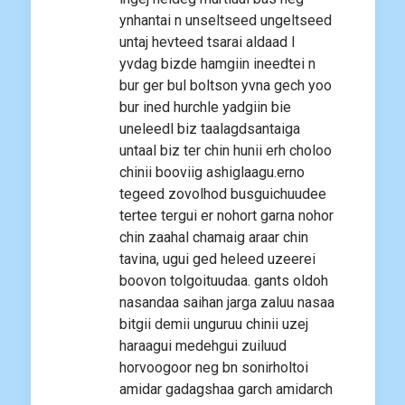
ynhantai n unseltseed ungeltseed
untaj hevteed tsarai aldaad l
yvdag bizde hamgiin ineedtei n
bur ger bul boltson yvna gech yoo
bur ined hurchle yadgiin bie
uneleedl biz taalagdsantaiga
untaal biz ter chin hunii erh choloo
chinii booviig ashiglaagu.erno
tegeed zovolhod busguichuudee
tertee tergui er nohort garna nohor
chin zaahal chamaig araar chin
tavina, ugui ged heleed uzeerei
boovon tolgoituudaa. gants oldoh
nasandaa saihan jarga zaluu nasaa
bitgii demii unguruu chinii uzej
haraagui medehgui zuiluud
horvoogoor neg bn sonirholtoi
amidar gadagshaa garch amidarch