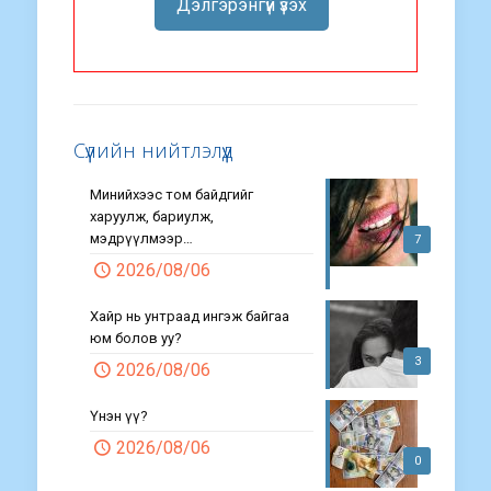
Дэлгэрэнгүй үзэх
Сүүлийн нийтлэлүүд
Минийхээс том байдгийг
харуулж, бариулж,
мэдрүүлмээр…
7
2026/08/06
Хайр нь унтраад ингэж байгаа
юм болов уу?
3
2026/08/06
Үнэн үү?
2026/08/06
0