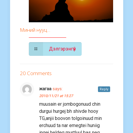
Миний нууц…
Дэлгэрэнгүй
20 Comments
жагаа
says:
Reply
2010/11/21 at 15:27
muusain er jombogonuud chin
durgui hurgej bh shivde hooy
TG,anjii boovon tolgoinuud min
erchuud ta nar emegtei huniig
ingej heldeg murtluul bas neg