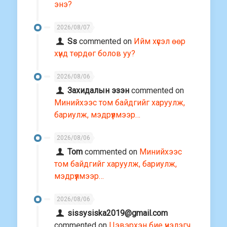
энэ?
2026/08/07
Ss
commented on
Ийм хүсэл өөр
хүнд төрдөг болов уу?
2026/08/06
Захидалын эзэн
commented on
Минийхээс том байдгийг харуулж,
бариулж, мэдрүүлмээр…
2026/08/06
Tom
commented on
Минийхээс
том байдгийг харуулж, бариулж,
мэдрүүлмээр…
2026/08/06
sissysiska2019@gmail.com
commented on
Цэвэрхэн бие үнэлэгч