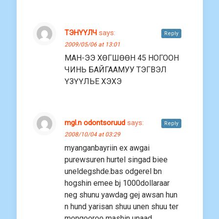
ТЭНYYЛЧ
says:
Reply
2009/05/06 at 13:01
МАН-ЭЭ ХӨГШӨӨН 45 НОГООН
ЧИНЬ БАЙГААМУУ ТЭГВЭЛ
ҮЗҮҮЛЬЕ ХЭХЭ
mgl.n odontsoruud
says:
Reply
2008/10/04 at 03:29
myanganbayriin ex awgai
purewsuren hurtel singad biee
uneldegshde.bas odgerel bn
hogshin emee bj 1000dollaraar
neg shunu yawdag gej awsan hun
n hund yarisan shuu unen shuu ter
mongooroo mashin unaad