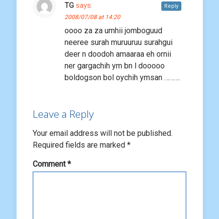
TG
says:
Reply
2008/07/08 at 14:20
oooo za za umhii jomboguud
neeree surah muruuruu surahgui
deer n doodoh amaaraa eh ornii
ner gargachih ym bn l dooooo
boldogson bol oychih ymsan ……….
Leave a Reply
Your email address will not be published.
Required fields are marked
*
Comment
*