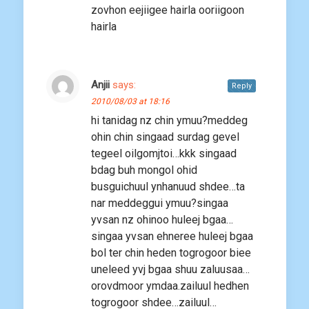
zovhon eejiigee hairla ooriigoon
hairla
Anjii
says:
Reply
2010/08/03 at 18:16
hi tanidag nz chin ymuu?meddeg
ohin chin singaad surdag gevel
tegeel oilgomjtoi…kkk singaad
bdag buh mongol ohid
busguichuul ynhanuud shdee…ta
nar meddeggui ymuu?singaa
yvsan nz ohinoo huleej bgaa…
singaa yvsan ehneree huleej bgaa
bol ter chin heden togrogoor biee
uneleed yvj bgaa shuu zaluusaa…
orovdmoor ymdaa.zailuul hedhen
togrogoor shdee…zailuul…