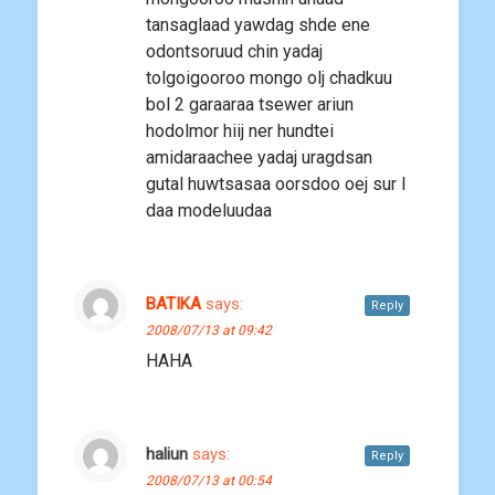
tansaglaad yawdag shde ene
odontsoruud chin yadaj
tolgoigooroo mongo olj chadkuu
bol 2 garaaraa tsewer ariun
hodolmor hiij ner hundtei
amidaraachee yadaj uragdsan
gutal huwtsasaa oorsdoo oej sur l
daa modeluudaa
BATIKA
says:
Reply
2008/07/13 at 09:42
HAHA
haliun
says:
Reply
2008/07/13 at 00:54