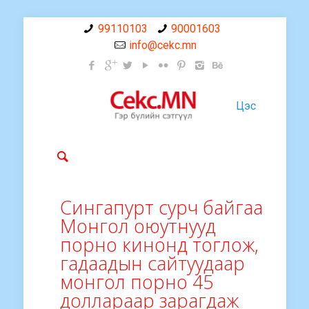
99110103
90001603
info@cekc.mn
Цэс
Сингапурт сурч байгаа
Монгол оюутнууд
порно кинонд тоглож,
гадаадын сайтуудаар
монгол порно 45
доллараар зарагдаж