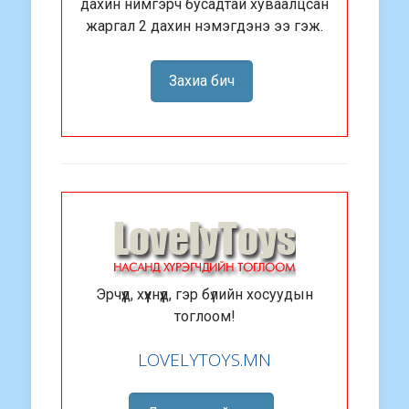
дахин нимгэрч бусадтай хуваалцсан
жаргал 2 дахин нэмэгдэнэ ээ гэж.
Захиа бич
Эрчүүд, хүүхнүүд, гэр бүлийн хосуудын
тоглоом!
LOVELYTOYS.MN