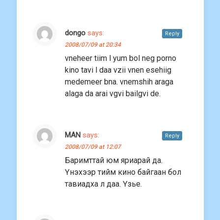
dongo
says:
Reply
2008/07/09 at 20:34
vneheer tiim l yum bol neg porno
kino tavi l daa vzii vnen esehiig
medemeer bna. vnemshih araga
alaga da arai vgvi bailgvi de.
MAN
says:
Reply
2008/07/09 at 12:07
Баримттай юм яриарай да.
Үнэхээр тийм кино байгаан бол
тавиадха л даа. Үзье.