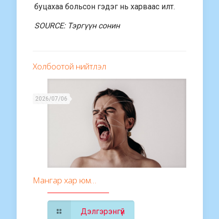
буцахаа больсон гэдэг нь харваас илт.
SOURCE: Тэргүүн сонин
Холбоотой нийтлэл
2026/07/06
Мангар хар юм…
Дэлгэрэнгүй