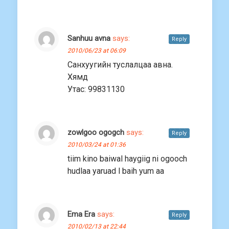
Sanhuu avna
says:
Reply
2010/06/23 at 06:09
Санхуугийн туслалцаа авна.
Хямд
Утас: 99831130
zowlgoo ogogch
says:
Reply
2010/03/24 at 01:36
tiim kino baiwal haygiig ni ogooch
hudlaa yaruad l baih yum aa
Ema Era
says:
Reply
2010/02/13 at 22:44