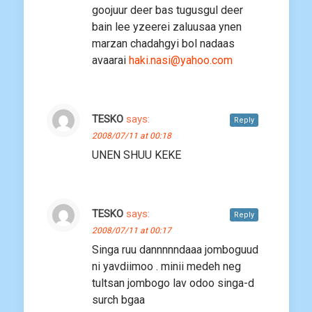
goojuur deer bas tugusgul deer
bain lee yzeerei zaluusaa ynen
marzan chadahgyi bol nadaas
avaarai
haki.nasi@yahoo.com
TESKO
says:
Reply
2008/07/11 at 00:18
UNEN SHUU KEKE
TESKO
says:
Reply
2008/07/11 at 00:17
Singa ruu dannnnndaaa jomboguud
ni yavdiimoo . minii medeh neg
tultsan jombogo lav odoo singa-d
surch bgaa