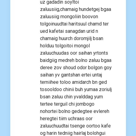
uz gadadin soyltoi
zaluusiig,chamaig hundetgej bgaa
zaluusiig mongoliin boovon
tolgoinuudtai haritsuul chamd ter
ued kafetai sanagdan urid n
chamaig huurch doromjilj bsan
holduu tolgoitoi mongol
zaluuchuudas oor saihan yrtonts
baidgiig medreh bolno zaluu bgaa
deree zov shoud odor bolgon goy
saihan yv gantshan ertei untaj
terniihee toloo amidarch bn ged
tosooldoo chinii buh yumaa zoriulj
bsan zaluu chin yvalddag yum
tertee terguil chi jombogo
nohortei bolno gedegtee evlereh
heregtei tiim uchraas oor
zaluuchuudtai tsenge oortoo kafe
og harin tedniig hairlaj bolohgui