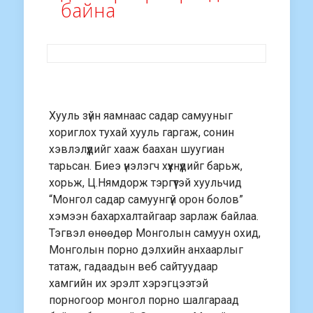
байна
Хууль зүйн яамнаас садар самууныг
хориглох тухай хууль гаргаж, сонин
хэвлэлүүдийг хааж баахан шуугиан
тарьсан. Биеэ үнэлэгч хүүхнүүдийг барьж,
хорьж, Ц.Нямдорж тэргүүтэй хуульчид
“Монгол садар самуунгүй орон болов”
хэмээн бахархалтайгаар зарлаж байлаа.
Тэгвэл өнөөдөр Монголын самуун охид,
Монголын порно дэлхийн анхаарлыг
татаж, гадаадын веб сайтуудаар
хамгийн их эрэлт хэрэгцээтэй
порногоор монгол порно шалгараад