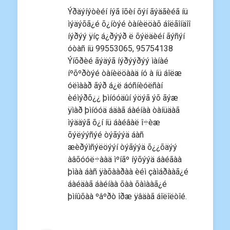
Ýðäýíýòèéí íýã îõèí õýí ãýäãèéã íü
ìýäýõã¿é õ¿íòýé òàíèëöàõ áîëãîíäîî
íýðýý ÿíç á¿ðýýð ë õýëäèéí ãýñýí
óòàñ íü 99553065, 95754138
Ýíõðèé ãýäýã íýðýýðýý ìàíàé
íºõºðòýé òàíèëöààä íó à íü áîëæ
óëìààð ãýð á¿ë áóñíèóëñàí
èéìýðõ¿¿ þìíóóäûí ýöýã ýõ ãýæ
ÿìàð þìíóóä áäàã áàéíàà òàíüäàã
ìýääýã õ¿í íü áàéâàë î÷èæ
õýëýýñýé òýãýýä áàñ
æèðýìñýëöýýí òýãýýä õ¿¿õäýý
àâõóóë÷ààä ìºíãº íýõýýä áàéãàà
þìàà áàñ ÿàõààðàà èéì çàìáðààã¿é
áàéäàã áàéíàà õàà õàìààã¿é
þìíûõàà ºâºðò îðæ ÿâäàã áîëîëòîé.