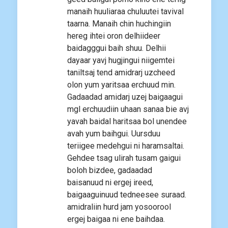
manaih huuliaraa chuluutei tavival
taarna. Manaih chin huchingiin
hereg ihtei oron delhiideer
baidagggui baih shuu. Delhii
dayaar yavj hugjingui niigemtei
taniltsaj tend amidrarj uzcheed
olon yum yaritsaa erchuud min.
Gadaadad amidarj uzej baigaagui
mgl erchuudiin uhaan sanaa bie avj
yavah baidal haritsaa bol unendee
avah yum baihgui. Uursduu
teriigee medehgui ni haramsaltai.
Gehdee tsag ulirah tusam gaigui
boloh bizdee, gadaadad
baisanuud ni ergej ireed,
baigaaguinuud tedneesee suraad.
amidraliin hurd jam yosoorool
ergej baigaa ni ene baihdaa.