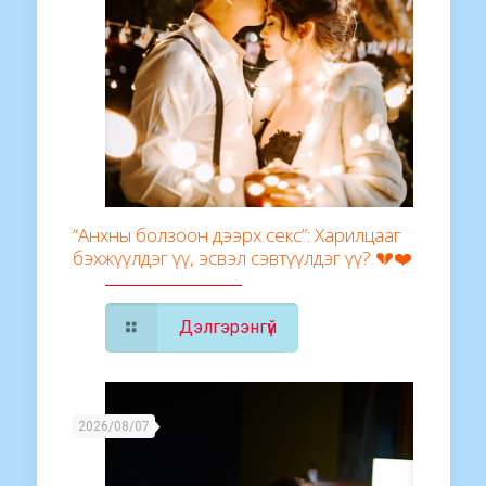
“Анхны болзоон дээрх секс”: Харилцааг
бэхжүүлдэг үү, эсвэл сэвтүүлдэг үү? 💔❤️
Дэлгэрэнгүй
2026/08/07