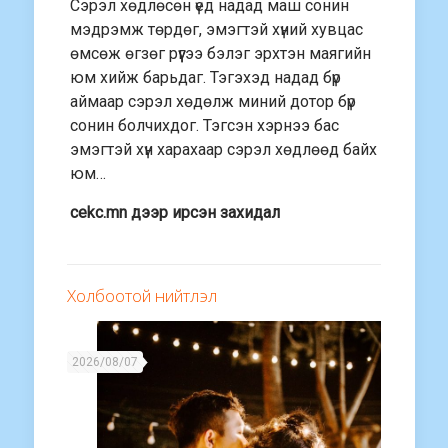
Сэрэл хөдлөсөн үед надад маш сонин
мэдрэмж төрдөг, эмэгтэй хүний хувцас
өмсөж өгзөг рүүгээ бэлэг эрхтэн маягийн
юм хийж барьдаг. Тэгэхэд надад бүр
аймаар сэрэл хөдөлж миний дотор бүр
сонин болчихдог. Тэгсэн хэрнээ бас
эмэгтэй хүн харахаар сэрэл хөдлөөд байх
юм…
cekc.mn дээр ирсэн захидал
Холбоотой нийтлэл
2026/08/07