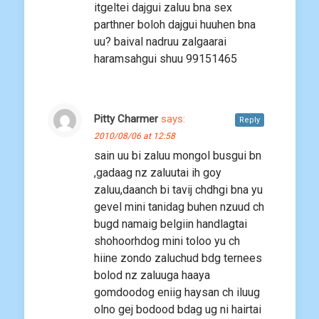
itgeltei dajgui zaluu bna sex
parthner boloh dajgui huuhen bna
uu? baival nadruu zalgaarai
haramsahgui shuu 99151465
Pitty Charmer
says:
Reply
2010/08/06 at 12:58
sain uu bi zaluu mongol busgui bn
,gadaag nz zaluutai ih goy
zaluu,daanch bi tavij chdhgi bna yu
gevel mini tanidag buhen nzuud ch
bugd namaig belgiin handlagtai
shohoorhdog mini toloo yu ch
hiine zondo zaluchud bdg ternees
bolod nz zaluuga haaya
gomdoodog eniig haysan ch iluug
olno gej bodood bdag ug ni hairtai