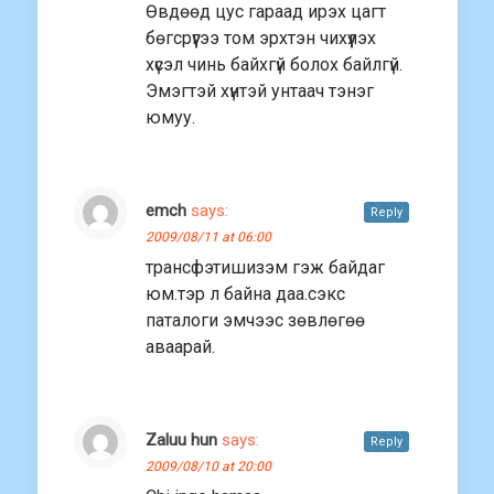
Өвдөөд цус гараад ирэх цагт
бөгсрүүгээ том эрхтэн чихүүлэх
хүсэл чинь байхгүй болох байлгүй.
Эмэгтэй хүнтэй унтаач тэнэг
юмуу.
emch
says:
Reply
2009/08/11 at 06:00
трансфэтишизэм гэж байдаг
юм.тэр л байна даа.сэкс
паталоги эмчээс зөвлөгөө
аваарай.
Zaluu hun
says:
Reply
2009/08/10 at 20:00