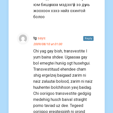
юм бишүү заза мэдэхгүй ээ дүү нь
жоохоон xэxэ найз охинтой
болоо
tg
says:
Reply
2009/08/10 at 01:00
Chi yag gay bish, transvestite l
yum baina shdee. Ugaasaa gay
bol emegtei huniig ogt husehgui.
Transvestituud ehendee cham
shig ergelzej baigaad zarim ni
naiz zaluutai bolood, zarim ni naiz
huuhentei bolchihson yavj baidag.
Chi ooriigoo transvestite gedgiig
medehiig husch baival straight
porno taviad uz dee. Tegeed
ooriigoo eregteigiinh ni orond