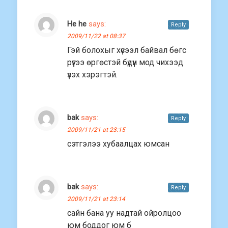
He he
says:
Reply
2009/11/22 at 08:37
Гэй болохыг хүсээл байвал бөгс
рүүгээ өргөстэй бүдүүн мод чихээд
үзэх хэрэгтэй.
bak
says:
Reply
2009/11/21 at 23:15
сэтгэлээ xубаалцах юмсан
bak
says:
Reply
2009/11/21 at 23:14
сайн бана уу надтай ойролцоо
юм боддог юм б