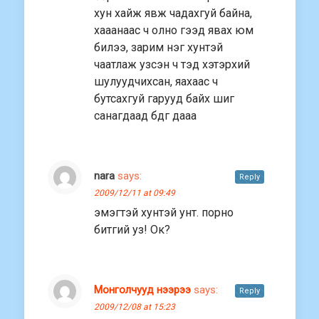
хун хайж явж чадахгуй байна,
хааанаас ч олно гээд явах юм
билээ, зарим нэг хунтэй
чаатлаж узсэн ч тэд хэтэрхий
шулуудчихсан, яахаас ч
бутсахгуй гарууд байх шиг
санагдаад бдг дааа
nara
says:
Reply
2009/12/11 at 09:49
эмэгтэй хунтэй унт. порно
битгий уз! Ок?
Монголчууд нээрээ
says:
Reply
2009/12/08 at 15:23