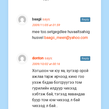
baagii
says:
Reply
2009/11/05 at 01:59
mee too.setgegdlee huvaaltsahiig
husvel
baagii_meen@yahoo.com
donton
says:
Reply
2009/10/02 at 00:16
Хогшоон чи юу яа, зугээр орой
ажлаа тарж ирчээд кино гоо
узэж бхдаа богсруугээ том
гурилийн илдуур чиxээд
хэбтэж бай, тэгээд яавандаа
буур том юм чиxээд л бай
чиxээд л бай…