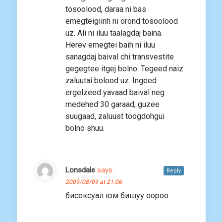
tosoolood, daraa ni bas
emegteigiinh ni orond tosoolood
uz. Ali ni iluu taalagdaj baina.
Herev emegtei baih ni iluu
sanagdaj baival chi transvestite
gegegtee itgej bolno. Tegeed naiz
zaluutai bolood uz. Ingeed
ergelzeed yavaad baival neg
medehed 30 garaad, guzee
suugaad, zaluust toogdohgui
bolno shuu.
Lonsdale
says:
Reply
2009/08/09 at 21:06
бисексуал юм бишуу оороо