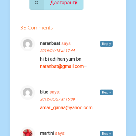
Дэлгэрэнгүй
35 Comments
naranbaat
says:
Reply
2016/04/15 at 17:44
hi bi adilhan yum bn
naranbat@gmail.com
–
blue
says:
Reply
2012/06/27 at 15:39
amar_ganaa@yahoo.com
martini
says:
Reply