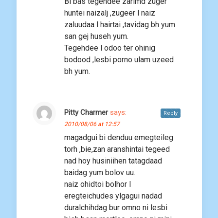
Bi bas tegehdee zarimd zuger
huntei naizalj ,zugeer l naiz
zaluudaa l hairtai ,tavidag bh yum
san gej huseh yum.
Tegehdee l odoo ter ohinig
bodood ,lesbi porno ulam uzeed
bh yum.
Pitty Charmer
says:
Reply
2010/08/06 at 12:57
magadgui bi denduu emegteileg
torh ,bie,zan aranshintai tegeed
nad hoy husiniihen tatagdaad
baidag yum bolov uu.
naiz ohidtoi bolhor l
eregteichudes ylgagui nadad
duralchihdag bur omno ni lesbi