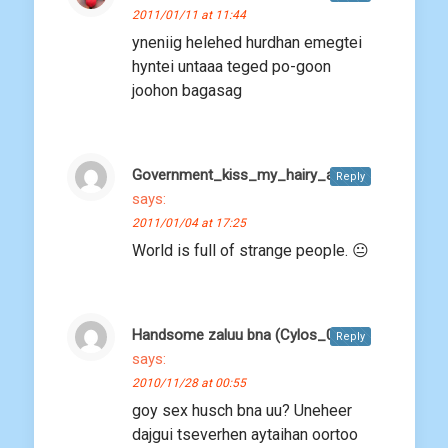
2011/01/11 at 11:44
yneniig helehed hurdhan emegtei
hyntei untaaa teged po-goon
joohon bagasag
Government_kiss_my_hairy_ass
Reply
says:
2011/01/04 at 17:25
World is full of strange people. 😐
Handsome zaluu bna (Cylos_06)
Reply
says:
2010/11/28 at 00:55
goy sex husch bna uu? Uneheer
dajgui tseverhen aytaihan oortoo