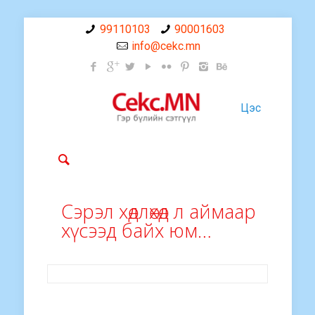
99110103
90001603
info@cekc.mn
Цэс
Сэрэл хөдлөхөд л аймаар
хүсээд байх юм…