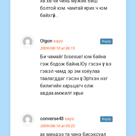
хө хө чи чинь мужик биш
болтой юм. чамтай ярих ч юм
байхгүй…
Otgon
says:
Reply
2009/08/10 at 06:15
Би чамайг bisexuel юм байна
гэж бодож байна.Юу гэсэн үг вэ
гэвэл чамд эр эм хоёулаа
таалагддаг гэсэн үг.Эртхэн нэг
билигийн харьцагч олж
авдаа.амжилт хүсье
converse43
says:
Reply
2009/08/10 at 05:22
ах миндээ та чинэ бисэксуал