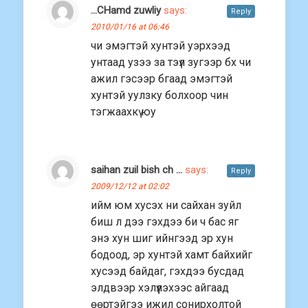
...CHamd zuwliy
says:
Reply
2010/01/16 at 06:46
чи эмэгтэй xунтэй уэрxээд
унтаад узээ за тэүл зугээр бx чи
ажил гэсээр бгаад эмэгтэй
xунтэй уулзку болxоор чин
тэгжааxкү юу
saihan zuil bish ch ...
says:
Reply
2009/12/12 at 02:02
ийм юм хусэх ни сайхан зуйл
биш л дээ гэхдээ би ч бас яг
энэ хун шиг ийнгээд эр хун
бодоод, эр хунтэй хамт байхийг
хусээд байдаг, гэхдээ бусдад
элдвээр хэлүүлэхээс айгаад
өөртэйгээ ижил сонирхолтой