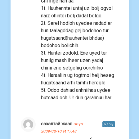
Chi inge hamaa.
1t. Huuhenntei untaj uz. bolj ogvol
naiz ohintoi bolj dadal bolgo.
2t. Serel hodloh uyedee nadad er
hun taalagddag gej bodohoo tur
hugatsaand(huuhentei bhdaa)
bodohoo bolichih.
3t. Huntei zodold. Ene uyed ter
huniig mash iheer uzen yadaj
chinii ene setgeliig oorchilno
4t. Haraaliin ug togtmol helj heseg
hugatsaand arhi tamhi heregle
5t. Odoo dahiad anhniihaa uydee
butsaad och. Ur dun garahnuu har.
сахалтай жаал
says:
Reply
2009/08/10 at 17:48