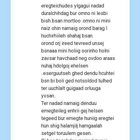
eregteichudes ylgagui nadad
duralchihdag bur omno ni lesbi
bish bsan mortloo .omno ni mini
naiz ohin namaig orond barag l
huchirhiileh shahaj bsan.
orond orj ireed tevreed unsej
bsnaaa mini holiig oorinho holni
zavsar havchaad neg ovdoo araas
nuhaj hdolgoj ehelsen
..eserguutseh ghed dendu hcuhtei
bsn bi boli ged notsoldod tulhed
ter uuchlalt guigaad orluuga
yvsan..
Ter nadad namaig denduu
emegteileg enhrii gej helsen
tegeed bur emegte huniig eregtei
hun shig halamjilj hamgaalah
setgel toruulem gesen..