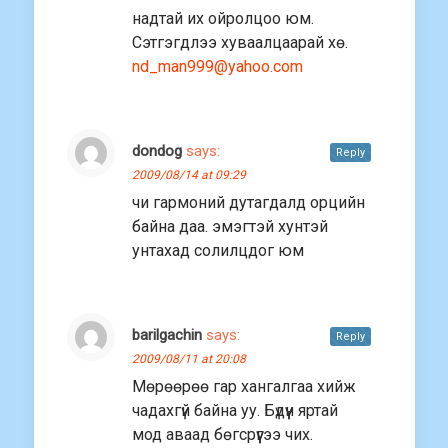
надтай их ойролцоо юм.
Сэтгэгдлээ хуваалцаарай хө.
nd_man999@yahoo.com
dondog
says:
Reply
2009/08/14 at 09:29
чи гармоний дутагдалд орцийн
байна даа. эмэгтэй хунтэй
унтахад солилцдог юм
barilgachin
says:
Reply
2009/08/11 at 20:08
Мөрөөрөө гар хангалгаа хийж
чадахгүй байна уу. Бүдүүн яртай
мод аваад бөгсрүүгээ чих.