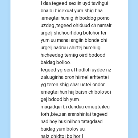
l daa.tegeed sexiin uyd tavihgui
bna bi bisexual yum shig bna
,emegtei huniig ih boddog porno
uzdeg ,tegeed ohiduud ch namair
urgelj shohoorhdog bolohor ter
yum uu manai angiin blonde ohi
urgelj nadruu shirtej hurehiig
hicheedeg terniig oird bodood
baidag bolloo.
tegeed yg serel hodloh uydee nz
zaluuginha oron hiimel erhtentei
yg teren shig shar ustei ondor
emegtei hun hiij baisn ch bolosoi
gej bdood bh yum.
magadgui bi denduu emegteileg
torh ,bie,zan aranshintai tegeed
nad hoy husiniihen tatagdaad
baidag yum bolov uu.
naiz ohidtoi bolhor l