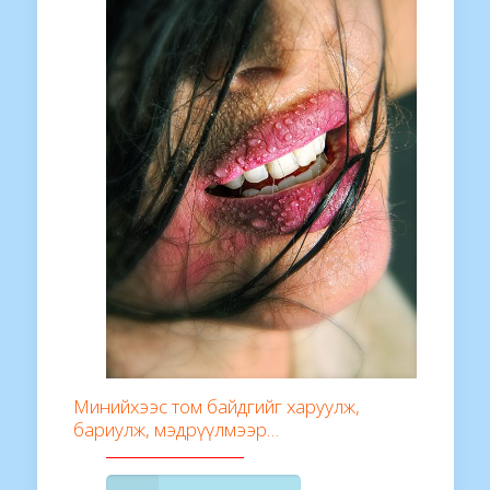
Минийхээс том байдгийг харуулж,
бариулж, мэдрүүлмээр…