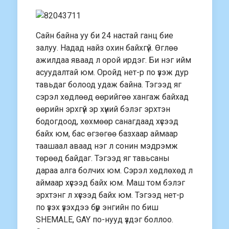
Сайн байна уу би 24 настай ганц бие
залуу. Надад найз охин байхгүй. Өглөө
ажилдаа яваад л орой ирдэг. Би нэг ийм
асуудалтай юм. Оройд нет-р по үзэж дур
тавьдаг болоод удаж байна. Тэгээд яг
сэрэл хөдлөөд өөрийгөө хангаж байхад
өөрийн эрхгүй эр хүний бэлэг эрхтэн
бодогдоод, хөхмөөр санагдаад хүсээд
байх юм, бас өгзөгөө базхаар аймаар
таашаал аваад нэг л сонин мэдрэмж
төрөөд байдаг. Тэгээд яг тавьсаны
дараа алга болчих юм. Сэрэл хөдлөхөд л
аймаар хүсээд байх юм. Маш том бэлэг
эрхтэнг л хүсээд байх юм. Тэгээд нет-р
по үзэх үзэхдээ бүр энгийн по биш
SHEMALE, GAY по-нууд үздэг боллоо.