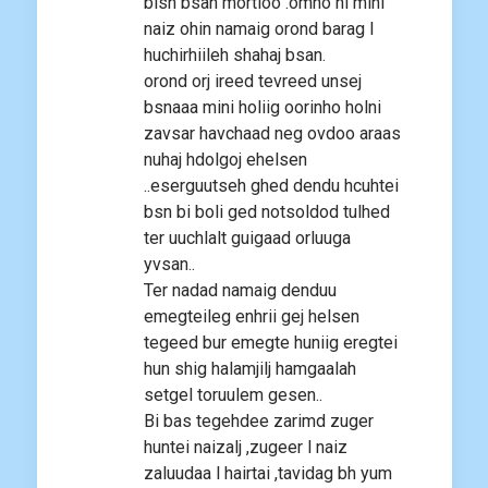
bish bsan mortloo .omno ni mini
naiz ohin namaig orond barag l
huchirhiileh shahaj bsan.
orond orj ireed tevreed unsej
bsnaaa mini holiig oorinho holni
zavsar havchaad neg ovdoo araas
nuhaj hdolgoj ehelsen
..eserguutseh ghed dendu hcuhtei
bsn bi boli ged notsoldod tulhed
ter uuchlalt guigaad orluuga
yvsan..
Ter nadad namaig denduu
emegteileg enhrii gej helsen
tegeed bur emegte huniig eregtei
hun shig halamjilj hamgaalah
setgel toruulem gesen..
Bi bas tegehdee zarimd zuger
huntei naizalj ,zugeer l naiz
zaluudaa l hairtai ,tavidag bh yum