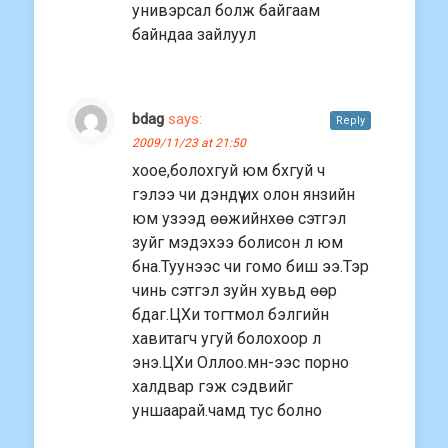
унивэрсал болж байгаам
байндаа зайлуул
bdag
says:
Reply
2009/11/23 at 21:50
хоое,болохгуй юм бхгуй ч
гэлээ чи дэндүү их олон янзийн
юм узээд өөжийнхөө сэтгэл
зуйг мэдэхээ болисон л юм
бна.Туунээс чи гомо биш ээ.Тэр
чинь сэтгэл зуйн хувьд өөр
бдаг.ЦХи тогтмол бэлгийн
хавитагч угуй болохоор л
энэ.ЦХи Оллоо.мн-ээс порно
халдвар гэж сэдвийг
уншаарай.чамд тус болно