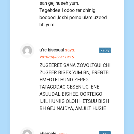
san gej huseh yum.
Tegehdee l odoo ter ohinig
bodood ,lesbi porno ulam uzeed
bh yum.
u're bisexual
says:
Reply
2010/04/02 at 19:15
ZUGEEREE SANA ZOVOLTGUI CHI
ZUGEER BISEX YUM BN, EREGTEI
EMEGTEI HUND ZEREG
TATAGDDAG GESEN UG. ENE
ASUUDAL BISHEE, OORTEIGO
IJIL HUNIIG OLOH HETSUU BISH
BH GEJ NAIDYA, AMJILT HUSIE
shemale
says: