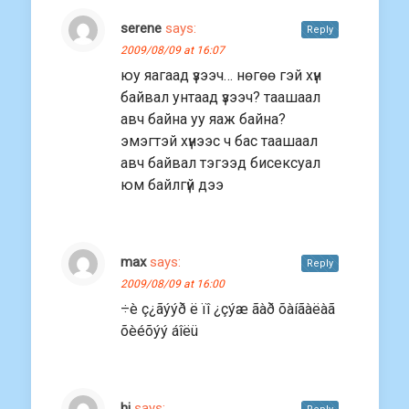
serene
says:
Reply
2009/08/09 at 16:07
юу яагаад үзээч… нөгөө гэй хүн
байвал унтаад үзээч? таашаал
авч байна уу яаж байна?
эмэгтэй хүнээс ч бас таашаал
авч байвал тэгээд бисексуал
юм байлгүй дээ
max
says:
Reply
2009/08/09 at 16:00
÷è ç¿ãýýð ë ïî ¿çýæ ãàð õàíãàëàã
õèéõýý áîëü
hi
says: