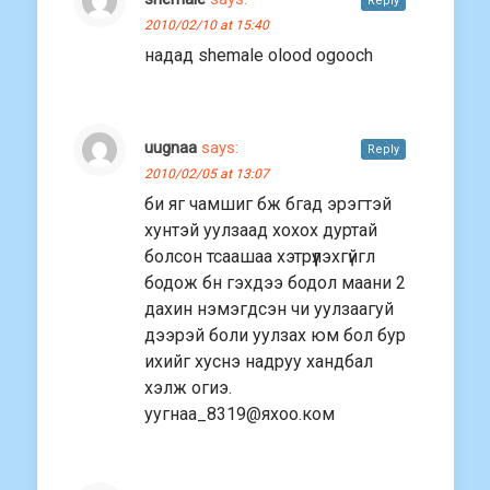
Reply
2010/02/10 at 15:40
надад shemale olood ogooch
uugnaa
says:
Reply
2010/02/05 at 13:07
би яг чамшиг бж бгад эрэгтэй
хунтэй уулзаад хохох дуртай
болсон тсаашаа хэтрүүлэхгүйгл
бодож бн гэхдээ бодол маани 2
дахин нэмэгдсэн чи уулзаагуй
дээрэй боли уулзах юм бол бур
ихийг хуснэ надруу хандбал
хэлж огиэ.
уугнаа_8319@яхоо.ком