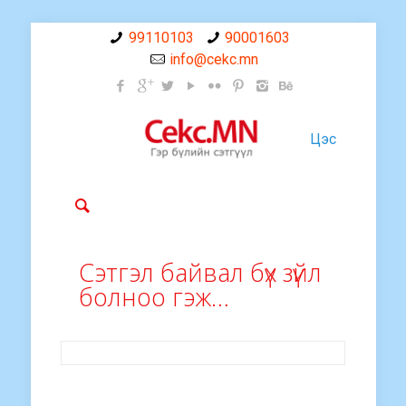
99110103
90001603
info@cekc.mn
Цэс
Сэтгэл байвал бүх зүйл
болноо гэж…