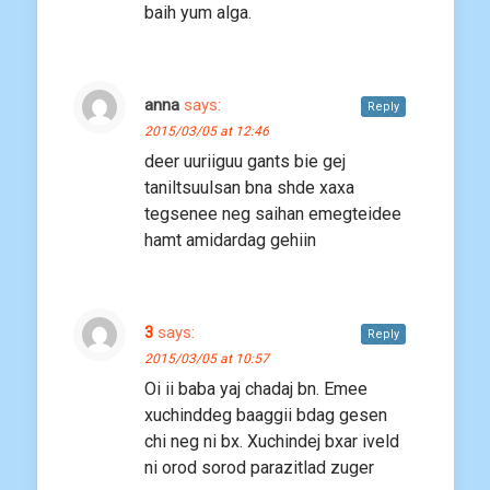
baih yum alga.
anna
says:
Reply
2015/03/05 at 12:46
deer uuriiguu gants bie gej
taniltsuulsan bna shde xaxa
tegsenee neg saihan emegteidee
hamt amidardag gehiin
3
says:
Reply
2015/03/05 at 10:57
Oi ii baba yaj chadaj bn. Emee
xuchinddeg baaggii bdag gesen
chi neg ni bx. Xuchindej bxar iveld
ni orod sorod parazitlad zuger