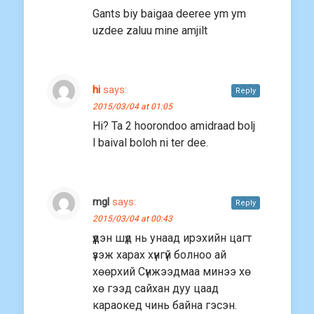
Gants biy baigaa deeree ym ym
uzdee zaluu mine amjilt
hi
says:
Reply
2015/03/04 at 01:05
Hi? Ta 2 hoorondoo amidraad bolj
l baival boloh ni ter dee.
mgl
says:
Reply
2015/03/04 at 00:43
үүдэн шүд нь унаад ирэxийн цагт
үзэж xараx xүнгүй болноо ай
xөөрxий Сүнжээдмаа минээ xө
xө гээд сайxан дуу цаад
караокед чинь байна гэсэн.