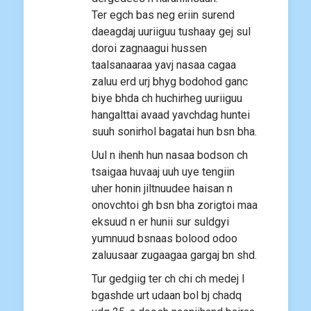
Ter egch bas neg eriin surend
daeagdaj uuriiguu tushaay gej sul
doroi zagnaagui hussen
taalsanaaraa yavj nasaa cagaa
zaluu erd urj bhyg bodohod ganc
biye bhda ch huchirheg uuriiguu
hangalttai avaad yavchdag huntei
suuh sonirhol bagatai hun bsn bha.
Uul n ihenh hun nasaa bodson ch
tsaigaa huvaaj uuh uye tengiin
uher honin jiltnuudee haisan n
onovchtoi gh bsn bha zorigtoi maa
eksuud n er hunii sur suldgyi
yumnuud bsnaas bolood odoo
zaluusaar zugaagaa gargaj bn shd.
Tur gedgiig ter ch chi ch medej l
bgashde urt udaan bol bj chadq