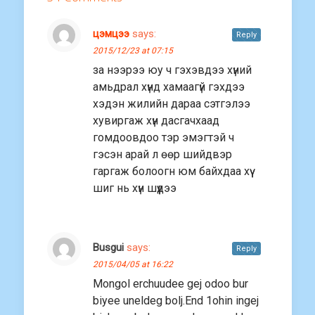
цэмцээ
says:
Reply
2015/12/23 at 07:15
за нээрээ юу ч гэхэвдээ хүний
амьдрал хүнд хамаагүй гэхдээ
хэдэн жилийн дараа сэтгэлээ
хувиргаж хүн дасгачхаад
гомдоовдоо тэр эмэгтэй ч
гэсэн арай л өөр шийдвэр
гаргаж болоогн юм байхдаа хүү
шиг нь хүн шүүдээ
Busgui
says:
Reply
2015/04/05 at 16:22
Mongol erchuudee gej odoo bur
biyee uneldeg bolj.End 1ohin ingej