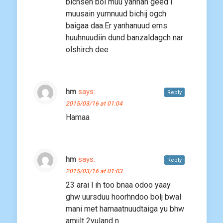
bichsen bol muu yanhan geed l
muusain yumnuud bichij ogch
baigaa daa.Er yanhanuud ems
huuhnuudiin dund banzaldagch nar
olshirch dee
hm
says:
Reply
2015/03/16 at 01:04
Hamaa
hm
says:
Reply
2015/03/16 at 01:03
23 arai l ih too bnaa odoo yaay
ghw uursduu hoorhndoo bolj bwal
mani met hamaatnuudtaiga yu bhw
amjilt 2yuland n