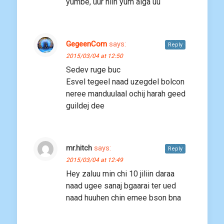
yumbe, uur hiih yum alga uu
GegeenCom
says:
Reply
2015/03/04 at 12:50
Sedev ruge buc
Esvel tegeel naad uzegdel bolcon
neree manduulaal ochij harah geed
guildej dee
mr.hitch
says:
Reply
2015/03/04 at 12:49
Hey zaluu min chi 10 jiliin daraa
naad ugee sanaj bgaarai ter ued
naad huuhen chin emee bson bna