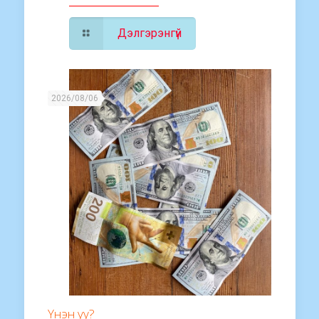
Дэлгэрэнгүй
2026/08/06
Үнэн үү?