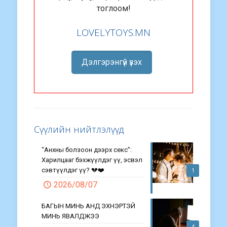
тоглоом!
LOVELYTOYS.MN
Дэлгэрэнгүй үзэх
Сүүлийн нийтлэлүүд
“Анхны болзоон дээрх секс”:
Харилцааг бэхжүүлдэг үү, эсвэл
сэвтүүлдэг үү? 💔❤️
1
2026/08/07
БАГЫН МИНЬ АНД ЭХНЭРТЭЙ
МИНЬ ЯВАЛДЖЭЭ
4