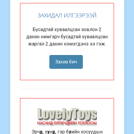
ЗАХИДАЛ ИЛГЭЭРЭЭЙ
Бусадтай хуваалцсан зовлон 2
дахин нимгэрч бусадтай хуваалцсан
жаргал 2 дахин нэмэгдэнэ ээ гэж.
Захиа бич
Эрчүүд, хүүхнүүд, гэр бүлийн хосуудын