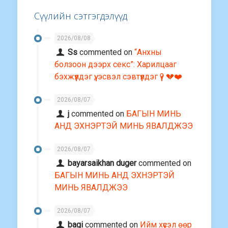
Сүүлийн сэтгэгдэлүүд
2026/08/08
Ss
commented on
“Анхны
болзоон дээрх секс”: Харилцааг
бэхжүүлдэг үү, эсвэл сэвтүүлдэг үү? 💔❤️
2026/08/07
j
commented on
БАГЫН МИНЬ
АНД ЭХНЭРТЭЙ МИНЬ ЯВАЛДЖЭЭ
2026/08/07
bayarsaikhan duger
commented on
БАГЫН МИНЬ АНД ЭХНЭРТЭЙ
МИНЬ ЯВАЛДЖЭЭ
2026/08/07
bagi
commented on
Ийм хүсэл өөр