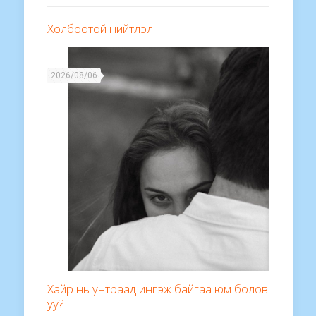
Холбоотой нийтлэл
2026/08/06
Хайр нь унтраад ингэж байгаа юм болов
уу?