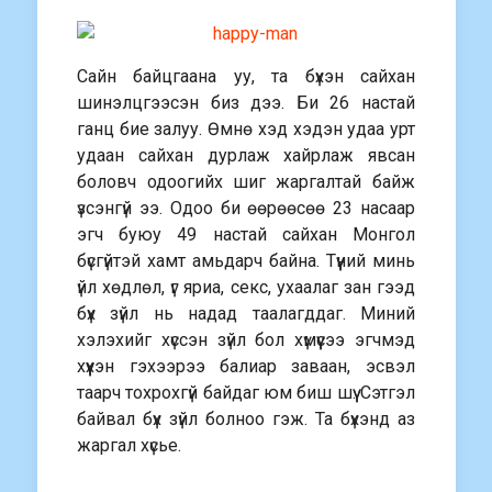
Сайн байцгаана уу, та бүхэн сайхан
шинэлцгээсэн биз дээ. Би 26 настай
ганц бие залуу. Өмнө хэд хэдэн удаа урт
удаан сайхан дурлаж хайрлаж явсан
боловч одоогийх шиг жаргалтай байж
үзсэнгүй ээ. Одоо би өөрөөсөө 23 насаар
эгч буюу 49 настай сайхан Монгол
бүсгүйтэй хамт амьдарч байна. Түүний минь
үйл хөдлөл, үг яриа, секс, ухаалаг зан гээд
бүх зүйл нь надад таалагддаг. Миний
хэлэхийг хүссэн зүйл бол хүмүүсээ эгчмэд
хүүхэн гэхээрээ балиар заваан, эсвэл
таарч тохрохгүй байдаг юм биш шүү. Сэтгэл
байвал бүх зүйл болноо гэж. Та бүхэнд аз
жаргал хүсье.