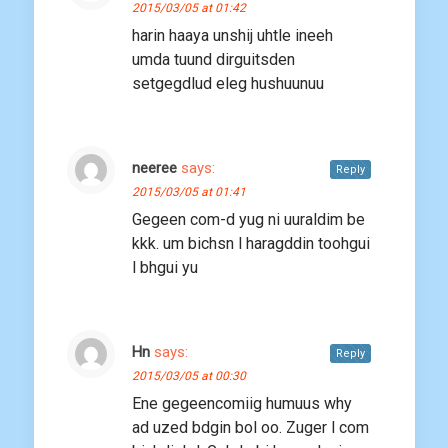
2015/03/05 at 01:42
harin haaya unshij uhtle ineeh
umda tuund dirguitsden
setgegdlud eleg hushuunuu
neeree
says:
Reply
2015/03/05 at 01:41
Gegeen com-d yug ni uuraldim be
kkk. um bichsn l haragddin toohgui
l bhgui yu
Hn
says:
Reply
2015/03/05 at 00:30
Ene gegeencomiig humuus why
ad uzed bdgin bol oo. Zuger l com