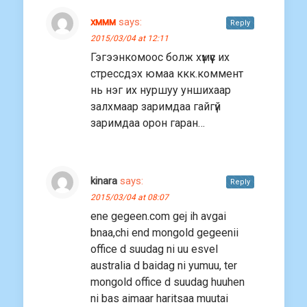
хммм
says:
Reply
2015/03/04 at 12:11
Гэгээнкомоос болж хүмүүс их
стрессдэх юмаа ккк.коммент
нь нэг их нуршуу уншихаар
залхмаар заримдаа гайгүй
заримдаа орон гаран…
kinara
says:
Reply
2015/03/04 at 08:07
ene gegeen.com gej ih avgai
bnaa,chi end mongold gegeenii
office d suudag ni uu esvel
australia d baidag ni yumuu, ter
mongold office d suudag huuhen
ni bas aimaar haritsaa muutai