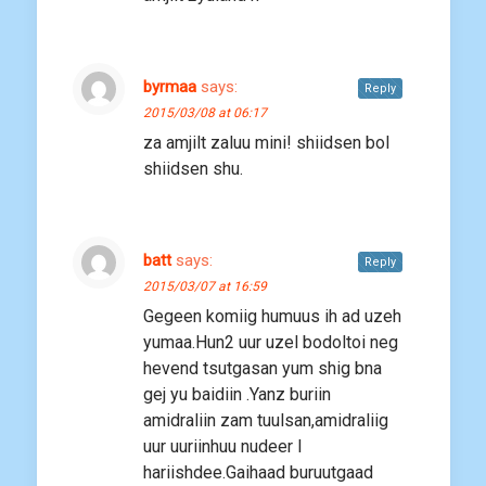
byrmaa
says:
Reply
2015/03/08 at 06:17
za amjilt zaluu mini! shiidsen bol
shiidsen shu.
batt
says:
Reply
2015/03/07 at 16:59
Gegeen komiig humuus ih ad uzeh
yumaa.Hun2 uur uzel bodoltoi neg
hevend tsutgasan yum shig bna
gej yu baidiin .Yanz buriin
amidraliin zam tuulsan,amidraliig
uur uuriinhuu nudeer l
hariishdee.Gaihaad buruutgaad