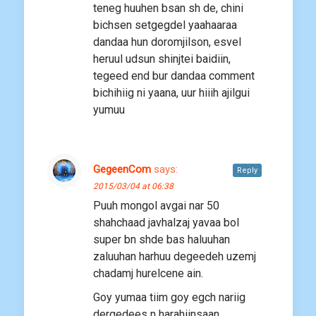
teneg huuhen bsan sh de, chini
bichsen setgegdel yaahaaraa
dandaa hun doromjilson, esvel
heruul udsun shinjtei baidiin,
tegeed end bur dandaa comment
bichihiig ni yaana, uur hiiih ajilgui
yumuu
GegeenCom
says:
Reply
2015/03/04 at 06:38
Puuh mongol avgai nar 50
shahchaad javhalzaj yavaa bol
super bn shde bas haluuhan
zaluuhan harhuu degeedeh uzemj
chadamj hurelcene ain.
Goy yumaa tiim goy egch nariig
dergedees n harahiinsaan.