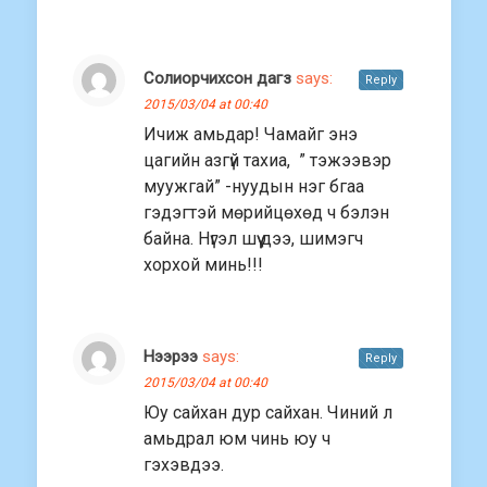
Солиорчихсон дагз
says:
Reply
2015/03/04 at 00:40
Ичиж амьдар! Чамайг энэ
цагийн азгүй тахиа, ” тэжээвэр
муужгай” -нуудын нэг бгаа
гэдэгтэй мөрийцөхөд ч бэлэн
байна. Нүгэл шүү дээ, шимэгч
хорхой минь!!!
Нээрээ
says:
Reply
2015/03/04 at 00:40
Юу сайхан дур сайхан. Чиний л
амьдрал юм чинь юу ч
гэхэвдээ.