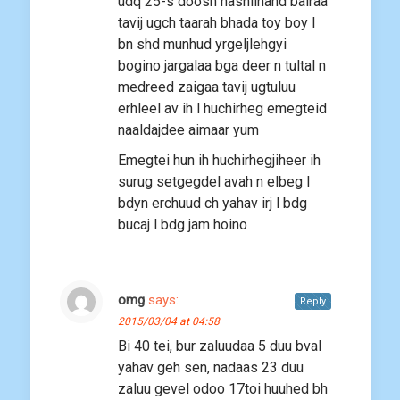
udq 25-s doosh nasniihand bairaa
tavij ugch taarah bhada toy boy l
bn shd munhud yrgeljlehgyi
bogino jargalaa bga deer n tultal n
medreed zaigaa tavij ugtuluu
erhleel av ih l huchirheg emegteid
naaldajdee aimaar yum
Emegtei hun ih huchirhegjiheer ih
surug setgegdel avah n elbeg l
bdyn erchuud ch yahav irj l bdg
bucaj l bdg jam hoino
omg
says:
Reply
2015/03/04 at 04:58
Bi 40 tei, bur zaluudaa 5 duu bval
yahav geh sen, nadaas 23 duu
zaluu gevel odoo 17toi huuhed bh