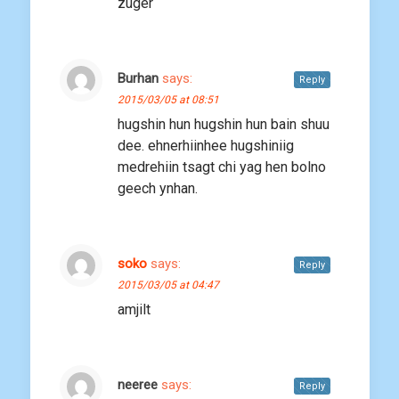
zuger
Burhan
says:
Reply
2015/03/05 at 08:51
hugshin hun hugshin hun bain shuu
dee. ehnerhiinhee hugshiniig
medrehiin tsagt chi yag hen bolno
geech ynhan.
soko
says:
Reply
2015/03/05 at 04:47
amjilt
neeree
says:
Reply