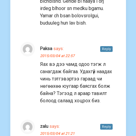
bichdishd. Gehde bi haaya l orj
irdeg blhoor sn medku bgamu.
Yamar ch bsan bolovsrolgui,
buduuleg hun lav bish.
Paksa
says:
Reply
2015/03/04 at 22:57
Яах вэ дээ чамд одоо тэгж л
санагдаж байгаа. Удахгүй наадах
чинь тэтгэвэртээ гараад чи
нөгөөхөө юугаар баясгах болж
байна? Тэгээд л араар тавилт
болоод салаад хоцрох биз.
zalu
says:
Reply
2015/03/04 at 21:21