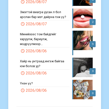
2026/08/07
Эмэгтэй виагра уусан л бол
арслан бар мэт дайрна гэж үү?
2
2026/08/07
Минийхээс том байдгийг
харуулж, бариулж,
мэдрүүлмээр…
9
2026/08/06
Хайр нь унтраад ингэж байгаа
юм болов уу?
3
2026/08/06
Үнэн үү?
2026/08/06
0