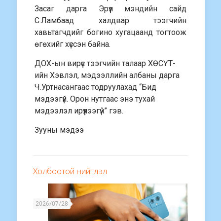
Засаг дарга Эрүүл мэндийн сайд
С.Ламбаад халдвар тээгчийн
хавьтагчдийг богино хугацаанд тогтоож
өгөхийг хүссэн байна.
ДОХ-ын вирүс тээгчийн талаар ХӨСҮТ-
ийн Хэвлэл, мэдээллийн албаны дарга
Ч.Уртнасангаас тодруулахад “Бид
мэдээгүй. Орон нутгаас энэ тухай
мэдээлэл ирүүлээгүй” гэв.
Зууны мэдээ
Холбоотой нийтлэл
2026/07/28