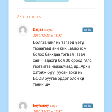
2 Comments
Darjaa
says:
Reply
2010/12/23 at 18:52
Бэлгэвчийг нь тэгээд үнэгүй
тараагаад айн ккк….амар юм
болох байхдаа тэгвэл…Тэвч
хавч чадахгүй бол 00 ороод гялс
гартайгаа найзалчаад ир…Архи
хэтрүүлж бүү уу…уусан архи нь
БООВ руугаа ордог олон хүн
таний шүү
heyhoney
says:
Reply
2010/12/22 at 17:52