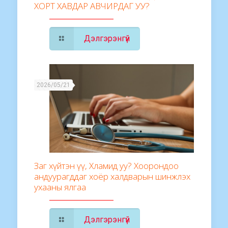
ХОРТ ХАВДАР АВЧИРДАГ УУ?
Дэлгэрэнгүй
2026/05/21
Заг хүйтэн үү, Хламид уу? Хоорондоо
андуурагддаг хоёр халдварын шинжлэх
ухааны ялгаа
Дэлгэрэнгүй