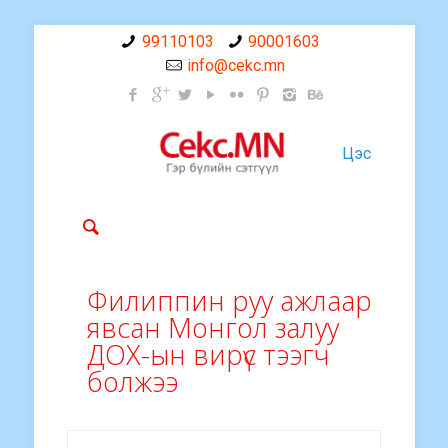
99110103
90001603
info@cekc.mn
Цэс
Филиппин руу ажлаар
явсан Монгол залуу
ДОХ-ын вирүс тээгч
болжээ