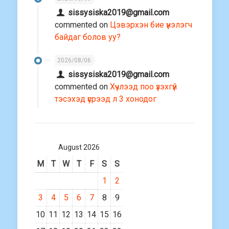
sissysiska2019@gmail.com
commented on
Цэвэрхэн бие үнэлэгч
байдаг болов уу?
2026/08/06
sissysiska2019@gmail.com
commented on
Хүчлээд поо үзэхгүй
тэсэхэд үсрээд л 3 хонодог
August 2026
M
T
W
T
F
S
S
1
2
3
4
5
6
7
8
9
10
11
12
13
14
15
16