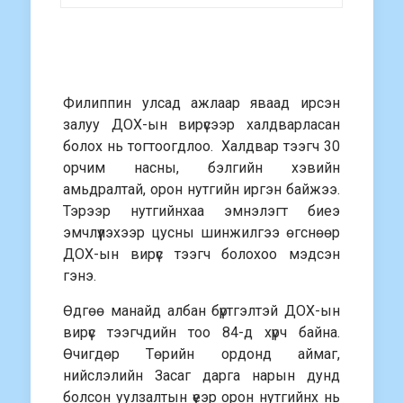
Филиппин улсад ажлаар яваад ирсэн
залуу ДОХ-ын вирүсээр халдварласан
болох нь тогтоогдлоо. Халдвар тээгч 30
орчим насны, бэлгийн хэвийн
амьдралтай, орон нутгийн иргэн байжээ.
Тэрээр нутгийнхаа эмнэлэгт биеэ
эмчлүүлэхээр цусны шинжилгээ өгснөөр
ДОХ-ын вирүс тээгч болохоо мэдсэн
гэнэ.
Өдгөө манайд албан бүртгэлтэй ДОХ-ын
вирүс тээгчдийн тоо 84-д хүрч байна.
Өчигдөр Төрийн ордонд аймаг,
нийслэлийн Засаг дарга нарын дунд
болсон уулзалтын үеэр орон нутгийнх нь