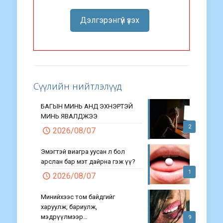
Дэлгэрэнгүй үзэх
Сүүлийн нийтлэлүүд
БАГЫН МИНЬ АНД ЭХНЭРТЭЙ
МИНЬ ЯВАЛДЖЭЭ
2
2026/08/07
Эмэгтэй виагра уусан л бол
арслан бар мэт дайрна гэж үү?
1
2026/08/07
Минийхээс том байдгийг
харуулж, бариулж,
мэдрүүлмээр…
9