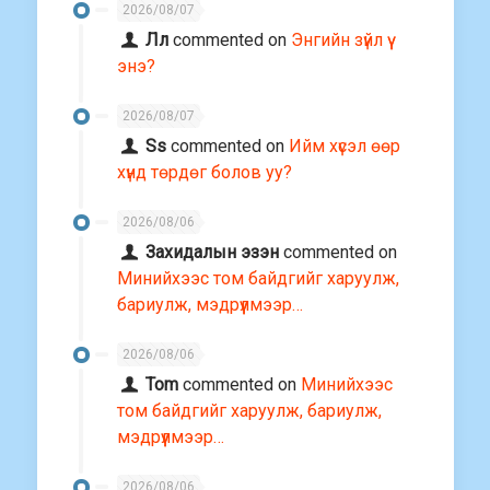
2026/08/07
Лл
commented on
Энгийн зүйл үү
энэ?
2026/08/07
Ss
commented on
Ийм хүсэл өөр
хүнд төрдөг болов уу?
2026/08/06
Захидалын эзэн
commented on
Минийхээс том байдгийг харуулж,
бариулж, мэдрүүлмээр…
2026/08/06
Tom
commented on
Минийхээс
том байдгийг харуулж, бариулж,
мэдрүүлмээр…
2026/08/06