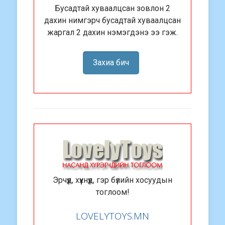
Бусадтай хуваалцсан зовлон 2
дахин нимгэрч бусадтай хуваалцсан
жаргал 2 дахин нэмэгдэнэ ээ гэж.
Захиа бич
Эрчүүд, хүүхнүүд, гэр бүлийн хосуудын
тоглоом!
LOVELYTOYS.MN