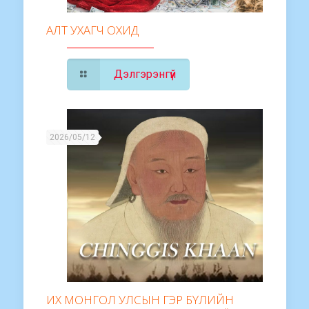
АЛТ УХАГЧ ОХИД
Дэлгэрэнгүй
2026/05/12
ИХ МОНГОЛ УЛСЫН ГЭР БҮЛИЙН