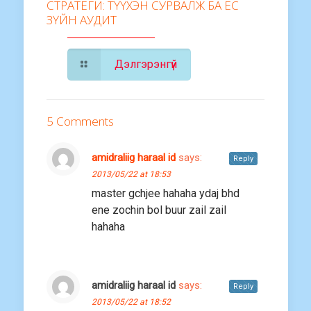
СТРАТЕГИ: ТҮҮХЭН СУРВАЛЖ БА ЁС
ЗҮЙН АУДИТ
Дэлгэрэнгүй
5 Comments
amidraliig haraal id
says:
Reply
2013/05/22 at 18:53
master gchjee hahaha ydaj bhd
ene zochin bol buur zail zail
hahaha
amidraliig haraal id
says:
Reply
2013/05/22 at 18:52