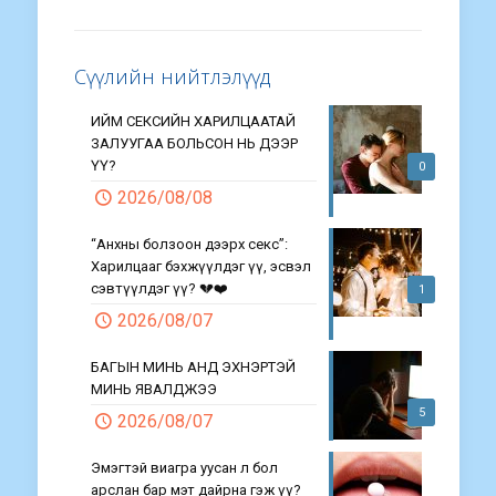
Сүүлийн нийтлэлүүд
ИЙМ СЕКСИЙН ХАРИЛЦААТАЙ
ЗАЛУУГАА БОЛЬСОН НЬ ДЭЭР
ҮҮ?
0
2026/08/08
“Анхны болзоон дээрх секс”:
Харилцааг бэхжүүлдэг үү, эсвэл
сэвтүүлдэг үү? 💔❤️
1
2026/08/07
БАГЫН МИНЬ АНД ЭХНЭРТЭЙ
МИНЬ ЯВАЛДЖЭЭ
5
2026/08/07