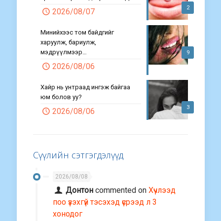
Эмэгтэй виагра уусан л бол
арслан бар мэт дайрна гэж үү?
2
2026/08/07
Минийхээс том байдгийг
харуулж, бариулж,
мэдрүүлмээр…
9
2026/08/06
Хайр нь унтраад ингэж байгаа
юм болов уу?
3
2026/08/06
Сүүлийн сэтгэгдэлүүд
2026/08/08
Донтон
commented on
Хүчлээд