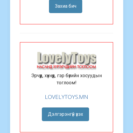
жаргал 2 дахин нэмэгдэнэ ээ гэж.
Захиа бич
Эрчүүд, хүүхнүүд, гэр бүлийн хосуудын
тоглоом!
LOVELYTOYS.MN
Дэлгэрэнгүй үзэх