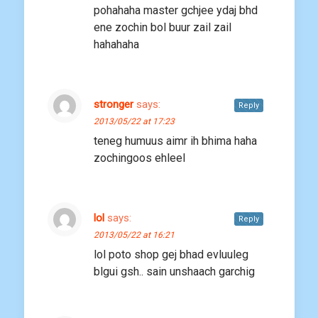
pohahaha master gchjee ydaj bhd
ene zochin bol buur zail zail
hahahaha
stronger
says:
Reply
2013/05/22 at 17:23
teneg humuus aimr ih bhima haha
zochingoos ehleel
lol
says:
Reply
2013/05/22 at 16:21
lol poto shop gej bhad evluuleg
blgui gsh.. sain unshaach garchig