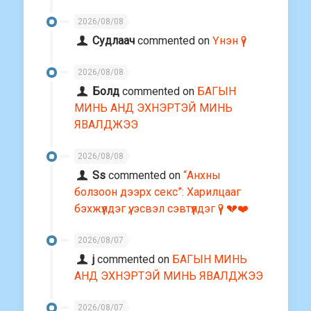
поо үзэхгүй тэсэхэд үсрээд л 3
хонодог
2026/08/08
Судлаач
commented on
Үнэн үү?
2026/08/08
Болд
commented on
БАГЫН
МИНЬ АНД ЭХНЭРТЭЙ МИНЬ
ЯВАЛДЖЭЭ
2026/08/08
Ss
commented on
“Анхны
болзоон дээрх секс”: Харилцааг
бэхжүүлдэг үү, эсвэл сэвтүүлдэг үү? 💔❤️
2026/08/07
j
commented on
БАГЫН МИНЬ