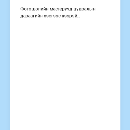
Фотошопийн мастерууд цувралын
дараагийн хэсгээс үзээрэй…