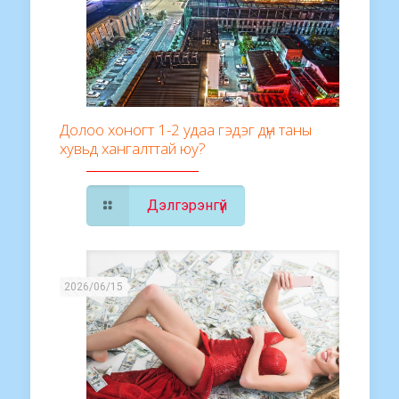
Долоо хоногт 1-2 удаа гэдэг дүн таны
хувьд хангалттай юу?
Дэлгэрэнгүй
2026/06/15