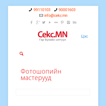
99110103
90001603
info@cekc.mn
Цэс
Фотошопийн
мастерууд