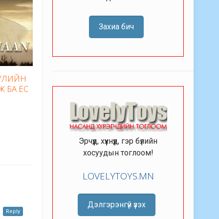
Захиа бич
БҮЛИЙН
Ж БА ЁС
Эрчүүд, хүүхнүүд, гэр бүлийн
хосуудын тоглоом!
LOVELYTOYS.MN
Дэлгэрэнгүй үзэх
Reply