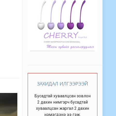
ЗАХИДАЛ ИЛГЭЭРЭЭЙ
Бусадтай хуваалцсан зовлон
2 дахин нимгэрч бусадтай
хуваалцсан жаргал 2 дахин
нэмэгдэнэ ээ гэж.