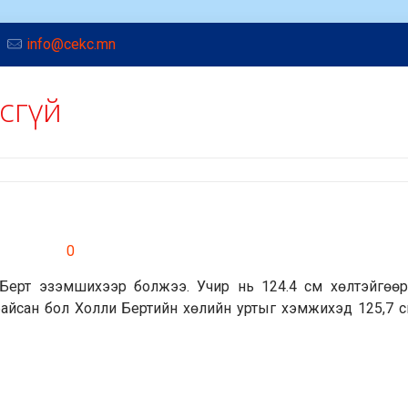
info@cekc.mn
үсгүй
ли Берт эзэмшихээр болжээ. Учир нь 124.4 см хөлтэйгөө
йсан бол Холли Бертийн хөлийн уртыг хэмжихэд 125,7 с