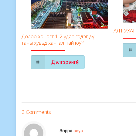
АЛТ УХА
Долоо хоногт 1-2 удаа гэдэг дүн
таны хувьд хангалттай юу?
Дэлгэрэнгүй
2 Comments
Зорра
says: