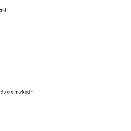
эч!
elds are marked
*