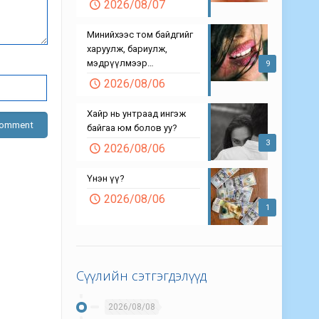
2026/08/07
Минийхээс том байдгийг
харуулж, бариулж,
мэдрүүлмээр…
9
2026/08/06
Хайр нь унтраад ингэж
байгаа юм болов уу?
3
2026/08/06
Үнэн үү?
2026/08/06
1
Сүүлийн сэтгэгдэлүүд
2026/08/08