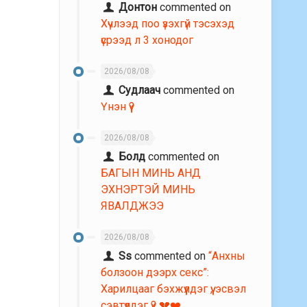
Донтон
commented on
Хүчлээд поо үзэхгүй тэсэхэд
үсрээд л 3 хонодог
2026/08/08
Судлаач
commented on
Үнэн үү?
2026/08/08
Болд
commented on
БАГЫН МИНЬ АНД
ЭХНЭРТЭЙ МИНЬ
ЯВАЛДЖЭЭ
2026/08/08
Ss
commented on
“Анхны
болзоон дээрх секс”:
Харилцааг бэхжүүлдэг үү, эсвэл
сэвтүүлдэг үү? 💔❤️