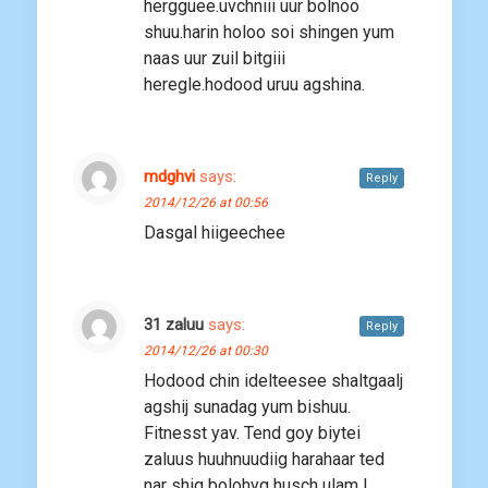
hergguee.uvchniii uur bolnoo
shuu.harin holoo soi shingen yum
naas uur zuil bitgiii
heregle.hodood uruu agshina.
mdghvi
says:
Reply
2014/12/26 at 00:56
Dasgal hiigeechee
31 zaluu
says:
Reply
2014/12/26 at 00:30
Hodood chin idelteesee shaltgaalj
agshij sunadag yum bishuu.
Fitnesst yav. Tend goy biytei
zaluus huuhnuudiig harahaar ted
nar shig bolohyg husch ulam l