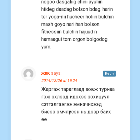
nogoo dasgaliig chini ayuliin
hiideg daadag bolson bdag. harin
ter yoga-nii hucheer holiin bulchin
mash goyo nariihan bolson.
fitnessiin bulchin hajuud n
hamaagui tom orgon bolgodog
yum.
жак
says:
Reply
2014/12/26 at 15:24
Жаргаж тараглаад зовж турнаа
гэж эхлээд идэхээ зохицуул
сэтгэлгээгээ эмнэчихээд
биеээ эмчлүүлсэн нь дээр байх
өө