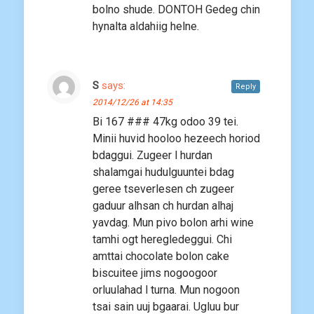
bolno shude. DONTOH Gedeg chin
hynalta aldahiig helne.
S
says:
Reply
2014/12/26 at 14:35
Bi 167 ### 47kg odoo 39 tei.
Minii huvid hooloo hezeech horiod
bdaggui. Zugeer l hurdan
shalamgai hudulguuntei bdag
geree tseverlesen ch zugeer
gaduur alhsan ch hurdan alhaj
yavdag. Mun pivo bolon arhi wine
tamhi ogt heregledeggui. Chi
amttai chocolate bolon cake
biscuitee jims nogoogoor
orluulahad l turna. Mun nogoon
tsai sain uuj bgaarai. Ugluu bur