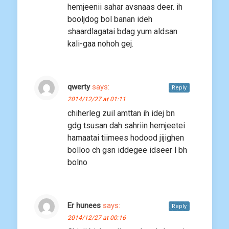
hemjeenii sahar avsnaas deer. ih
booljdog bol banan ideh
shaardlagatai bdag yum aldsan
kali-gaa nohoh gej.
qwerty
says:
Reply
2014/12/27 at 01:11
chiherleg zuil amttan ih idej bn
gdg tsusan dah sahriin hemjeetei
hamaatai tiimees hodood jijighen
bolloo ch gsn iddegee idseer l bh
bolno
Er hunees
says:
Reply
2014/12/27 at 00:16