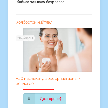
байнаа зөвлөөч баярлалаа…
Холбоотой нийтлэл
2025/05/11
+30 насныханд арьс арчилгааны 7
зөвлөгөө
Дэлгэрэнгүй