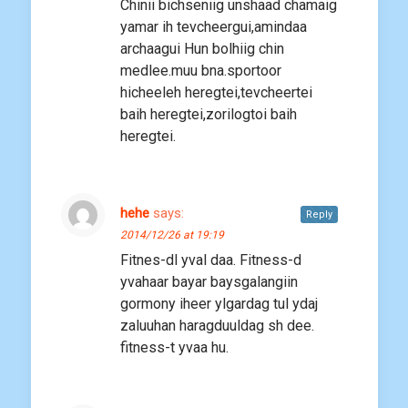
Chinii bichseniig unshaad chamaig
yamar ih tevcheergui,amindaa
archaagui Hun bolhiig chin
medlee.muu bna.sportoor
hicheeleh heregtei,tevcheertei
baih heregtei,zorilogtoi baih
heregtei.
hehe
says:
Reply
2014/12/26 at 19:19
Fitnes-dl yval daa. Fitness-d
yvahaar bayar baysgalangiin
gormony iheer ylgardag tul ydaj
zaluuhan haragduuldag sh dee.
fitness-t yvaa hu.