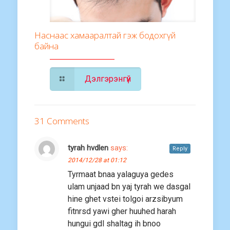
Наснаас хамааралтай гэж бодохгүй
байна
Дэлгэрэнгүй
31 Comments
tyrah hvdlen
says:
Reply
2014/12/28 at 01:12
Tyrmaat bnaa yalaguya gedes
ulam unjaad bn yaj tyrah we dasgal
hine ghet vstei tolgoi arzsibyum
fitnrsd yawi gher huuhed harah
hungui gdl shaltag ih bnoo