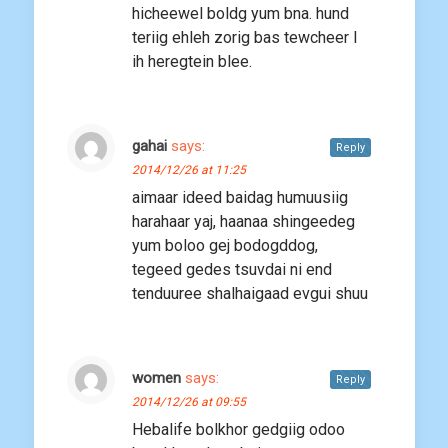
hicheewel boldg yum bna. hund
teriig ehleh zorig bas tewcheer l
ih heregtein blee.
gahai
says:
Reply
2014/12/26 at 11:25
aimaar ideed baidag humuusiig
harahaar yaj, haanaa shingeedeg
yum boloo gej bodogddog,
tegeed gedes tsuvdai ni end
tenduuree shalhaigaad evgui shuu
women
says:
Reply
2014/12/26 at 09:55
Hebalife bolkhor gedgiig odoo