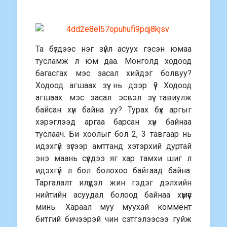
Та бүгдээс нэг зүйл асуух гэсэн юмаа
тусламж л юм даа. Монголд ходоод
багасгах мэс засал хийдэг болвуу?
Ходоод агшаах зүү нь дээр үү? Ходоод
агшаах мэс засал эсвэл зүү тавиулж
байсан хүн байна уу? Турах бүх аргыг
хэрэглээд аргаа барсан хүн байнаа
туслаач. Би хоолыг бол 2, 3 тавгаар нь
идэхгүй зүгээр амттанд хэтэрхий дуртай
энэ маань сүүлдээ яг хар тамхи шиг л
идэхгүй л бол болохоо байгаад байна.
Таргалалт илүүдэл жин гэдэг дэлхийн
нийтийн асуудал болоод байнаа хүмүүс
минь. Хараал муу муухай коммент
битгий бичээрэй чин сэтгэлээсээ гуйж