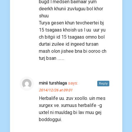
bugd l medsen baimaar yum
deerkh khunii zuvluguu bol khor
shuu
Turya gesen khun tevcheertei bj
15 tsagaas khoish us l uu uur yu
ch bitgii id 15 tsagaas omno bol
durtai zuilee id ingeed tursan
mash olon jishee bna bi ooroo ch
turj bsan …….
minii turshlaga
says:
Reply
2014/12/26 at 09:01
Herbalife uu. zuv xoollo. uin mes
xurgex ve. xumuus herbalife -g
uxtel ni muuldag bi lav muu gej
boddoggui.