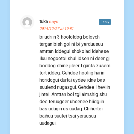
tuka
says:
Reply
2014/12/27 at 19:51
bi udriin 3 hoololdog bolovch
targan bish gol ni bi yerduusuu
amttan iddegui shokolad idehese
iluu nogootoi shul idsen ni deer gj
boddog shine jileer l gants zusem
tort iddeg. Gehdee hooliig harin
horidogui durtai uydee idne bas
suulend nugasgui. Gehdee l heviin
jintei. Amttan bol tgl aimshig shu
dee teruugeer uhsenee hiidgiin
bas udurjin us uudag. Chihertei
baihuu suutei tsai yeruusuu
uudagui.