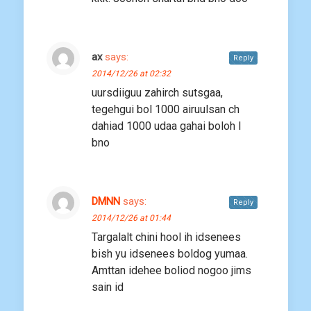
ax
says:
Reply
2014/12/26 at 02:32
uursdiiguu zahirch sutsgaa,
tegehgui bol 1000 airuulsan ch
dahiad 1000 udaa gahai boloh l
bno
DMNN
says:
Reply
2014/12/26 at 01:44
Targalalt chini hool ih idsenees
bish yu idsenees boldog yumaa.
Amttan idehee boliod nogoo jims
sain id