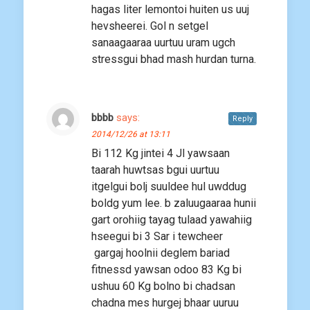
hagas liter lemontoi huiten us uuj
hevsheerei. Gol n setgel
sanaagaaraa uurtuu uram ugch
stressgui bhad mash hurdan turna.
bbbb
says:
Reply
2014/12/26 at 13:11
Bi 112 Kg jintei 4 Jl yawsaan
taarah huwtsas bgui uurtuu
itgelgui bolj suuldee hul uwddug
boldg yum lee. b zaluugaaraa hunii
gart orohiig tayag tulaad yawahiig
hseegui bi 3 Sar i tewcheer
gargaj hoolnii deglem bariad
fitnessd yawsan odoo 83 Kg bi
ushuu 60 Kg bolno bi chadsan
chadna mes hurgej bhaar uuruu