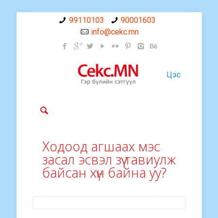
99110103
90001603
info@cekc.mn
Цэс
Ходоод агшаах мэс
засал эсвэл зүү тавиулж
байсан хүн байна уу?