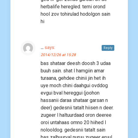
herbalife heregled. terni orond
hool zov tohirulad hodolgon sain
hi
...
says:
Reply
2014/12/26 at 15:28
bas shataar deesh doosh 3 udaa
buuh sain. shat l hamgiin amar
turaana, gehdee chinii jin het ih
uye moch chini daahgui ovddog
evgui bval hereggui (joohon
hassanii daraa shataar garsan n
deer) gedesnii tatalt hiisen n deer.
zugeer l haltuurdaad oron deeree
oroi untahaas omno 20 hiihed l
nolooldog. gedesnii tatalt sain
bas zalhuurval nuruu zugeer eruul