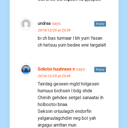
undraa
says:
Reply
2014/12/25 at 23:59
bi ch bas turmaar l bh yum Yasan
ch hetsuu yum bedee ene targalalt
Soliotoi huuhnees n
says:
Reply
2014/12/25 at 23:49
Tairdag geseen mgld hiilgesen
humuus bichsen l bdg shde
Chiniih gehdee setgel sanaatai ih
holbootoi bnaa.
Seksiin orluulagch endorfin
yalgaruulagchdiin neg bol yah
argagui amttan mun.