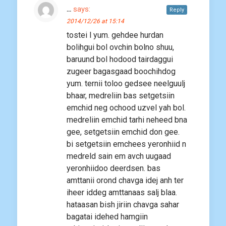
...
says:
Reply
2014/12/26 at 15:14
tostei l yum. gehdee hurdan
bolihgui bol ovchin bolno shuu,
baruund bol hodood tairdaggui
zugeer bagasgaad boochihdog
yum. ternii toloo gedsee neelguulj
bhaar, medreliin bas setgetsiin
emchid neg ochood uzvel yah bol.
medreliin emchid tarhi neheed bna
gee, setgetsiin emchid don gee.
bi setgetsiin emchees yeronhiid n
medreld sain em avch uugaad
yeronhiidoo deerdsen. bas
amttanii orond chavga idej anh ter
iheer iddeg amttanaas salj blaa.
hataasan bish jiriin chavga sahar
bagatai idehed hamgiin