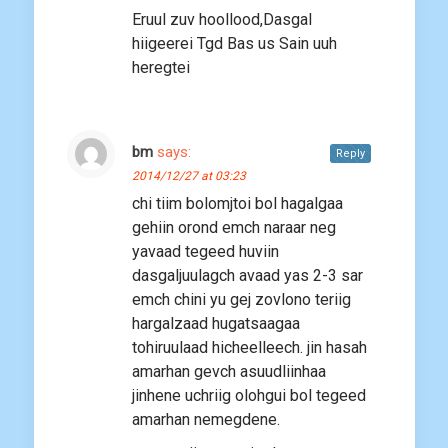
Eruul zuv hoollood,Dasgal
hiigeerei Tgd Bas us Sain uuh
heregtei
bm
says:
Reply
2014/12/27 at 03:23
chi tiim bolomjtoi bol hagalgaa
gehiin orond emch naraar neg
yavaad tegeed huviin
dasgaljuulagch avaad yas 2-3 sar
emch chini yu gej zovlono teriig
hargalzaad hugatsaagaa
tohiruulaad hicheelleech. jin hasah
amarhan gevch asuudliinhaa
jinhene uchriig olohgui bol tegeed
amarhan nemegdene.