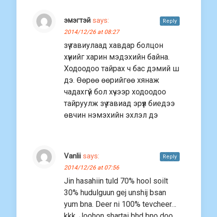
эмэгтэй
says:
Reply
2014/12/26 at 08:27
зүү тавиулаад хавдар болцон
хүнийг харин мэдэхийн байна.
Ходоодоо тайрах ч бас дэмий ш
дэ. Өөрөө өөрийгөө хянаж
чадахгүй бол хүчээр ходоодоо
тайруулж зүү тавиад эрүүл биедээ
өвчин нэмэхийн эхлэл дэ
Vanlii
says:
Reply
2014/12/26 at 07:56
Jin hasahiin tuld 70% hool soilt
30% hudulguun gej unshij bsan
yum bna. Deer ni 100% tevcheer…
kkk. Joohon shartai bhd bno doo