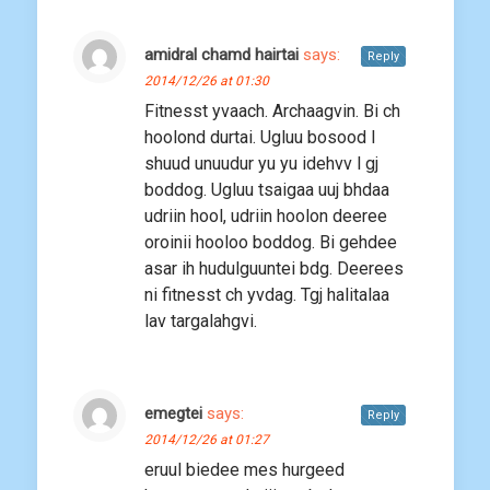
amidral chamd hairtai
says:
Reply
2014/12/26 at 01:30
Fitnesst yvaach. Archaagvin. Bi ch
hoolond durtai. Ugluu bosood l
shuud unuudur yu yu idehvv l gj
boddog. Ugluu tsaigaa uuj bhdaa
udriin hool, udriin hoolon deeree
oroinii hooloo boddog. Bi gehdee
asar ih hudulguuntei bdg. Deerees
ni fitnesst ch yvdag. Tgj halitalaa
lav targalahgvi.
emegtei
says:
Reply
2014/12/26 at 01:27
eruul biedee mes hurgeed