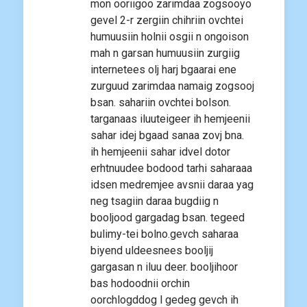
mon ooriigoo zarimdaa zogsooyo
gevel 2-r zergiin chihriin ovchtei
humuusiin holnii osgii n ongoison
mah n garsan humuusiin zurgiig
internetees olj harj bgaarai ene
zurguud zarimdaa namaig zogsooj
bsan. sahariin ovchtei bolson.
targanaas iluuteigeer ih hemjeenii
sahar idej bgaad sanaa zovj bna.
ih hemjeenii sahar idvel dotor
erhtnuudee bodood tarhi saharaaa
idsen medremjee avsnii daraa yag
neg tsagiin daraa bugdiig n
booljood gargadag bsan. tegeed
bulimy-tei bolno.gevch saharaa
biyend uldeesnees booljij
gargasan n iluu deer. booljihoor
bas hodoodnii orchin
oorchlogddog l gedeg gevch ih