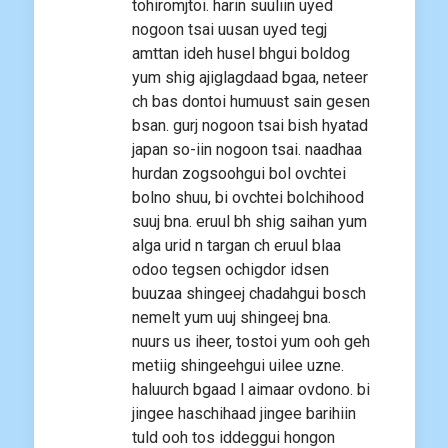
tohiromjtoi. harin suuliin uyed
nogoon tsai uusan uyed tegj
amttan ideh husel bhgui boldog
yum shig ajiglagdaad bgaa, neteer
ch bas dontoi humuust sain gesen
bsan. gurj nogoon tsai bish hyatad
japan so-iin nogoon tsai. naadhaa
hurdan zogsoohgui bol ovchtei
bolno shuu, bi ovchtei bolchihood
suuj bna. eruul bh shig saihan yum
alga urid n targan ch eruul blaa
odoo tegsen ochigdor idsen
buuzaa shingeej chadahgui bosch
nemelt yum uuj shingeej bna.
nuurs us iheer, tostoi yum ooh geh
metiig shingeehgui uilee uzne.
haluurch bgaad l aimaar ovdono. bi
jingee haschihaad jingee barihiin
tuld ooh tos iddeggui hongon