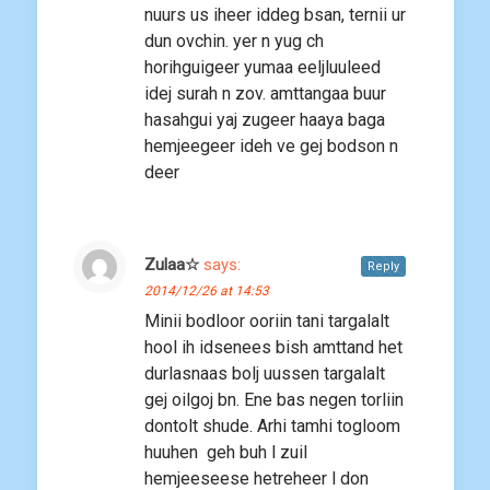
nuurs us iheer iddeg bsan, ternii ur
dun ovchin. yer n yug ch
horihguigeer yumaa eeljluuleed
idej surah n zov. amttangaa buur
hasahgui yaj zugeer haaya baga
hemjeegeer ideh ve gej bodson n
deer
Zulaa☆
says:
Reply
2014/12/26 at 14:53
Minii bodloor ooriin tani targalalt
hool ih idsenees bish amttand het
durlasnaas bolj uussen targalalt
gej oilgoj bn. Ene bas negen torliin
dontolt shude. Arhi tamhi togloom
huuhen geh buh l zuil
hemjeeseese hetreheer l don