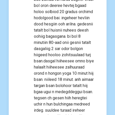
bol oron deeree hevtej bgaad
holoo solbiod 20 gradus orchimd
hodolgood bai. ingeheer hevliin
dood hesgiin ooh arilna. gedesnii
tatalt bol huisnii nuhees deesh
oohiig bagasgana. bi bol 8
minutiin 80-aad onii gesnii tatalt
dasgaliig 2 sar odor bolgon
hiigeed hooloo zohitsuulaad turj
bsan.dasgal hiiheesee omno biye
halaalt hiiheesee zalhuuraad
orond n hongon yoga 10 minut hiij
bsan. niileed 18 minut. anh aimaar
targan bsan bolohoor tatalt hiij
bgaa ugui n medegddeggui bsan.
tegsen ch gesen hiih heregtei
uchir n hun bulchingaa medreed
irdeg. suuldee turaad ireheer