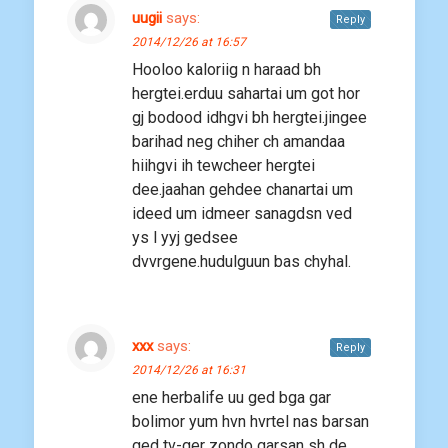
uugii
says:
Reply
2014/12/26 at 16:57
Hooloo kaloriig n haraad bh
hergtei.erduu sahartai um got hor
gj bodood idhgvi bh hergtei.jingee
barihad neg chiher ch amandaa
hiihgvi ih tewcheer hergtei
dee.jaahan gehdee chanartai um
ideed um idmeer sanagdsn ved
ys l yyj gedsee
dvvrgene.hudulguun bas chyhal.
xxx
says:
Reply
2014/12/26 at 16:31
ene herbalife uu ged bga gar
bolimor yum hvn hvrtel nas barsan
ged tv-ger zondo garsan sh de