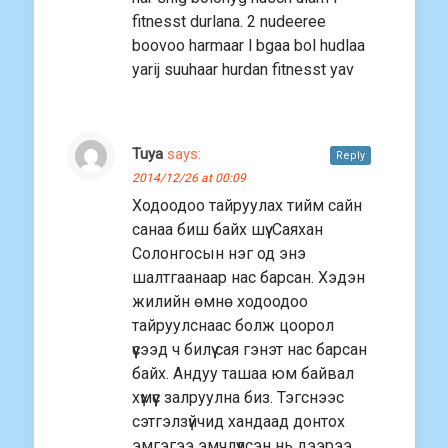
fitnesst durlana. 2 nudeeree
boovoo harmaar l bgaa bol hudlaa
yarij suuhaar hurdan fitnesst yav
Tuya
says:
Reply
2014/12/26 at 00:09
Ходоодоо тайруулах тийм сайн
санаа биш байх шүү. Саяхан
Солонгосын нэг од энэ
шалтгаанаар нас барсан. Хэдэн
жилийн өмнө ходоодоо
тайруулснаас болж цоорол
үүсээд ч билүү сая гэнэт нас барсан
байх. Андуу ташаа юм байвал
хүмүүс залруулна биз. Тэгснээс
сэтгэлзүйчид хандаад донтох
эмгэгээ эмчлүүлсэн нь дээрээ.