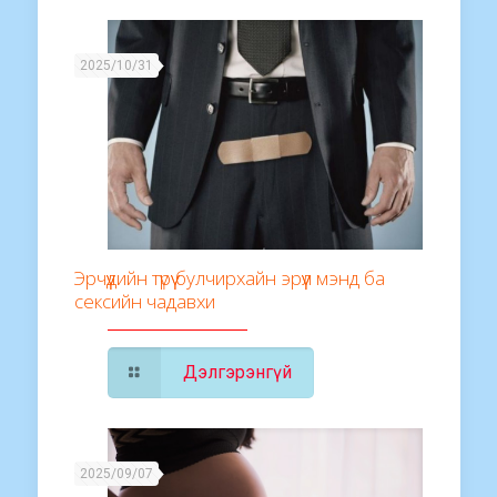
2025/10/31
Эрчүүдийн түрүү булчирхайн эрүүл мэнд ба
сексийн чадавхи
Дэлгэрэнгүй
2025/09/07