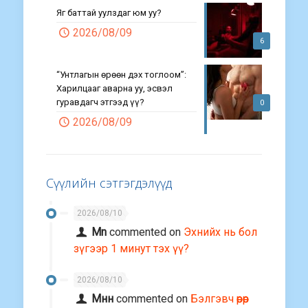
Яг баттай уулздаг юм уу?
2026/08/09
6
“Унтлагын өрөөн дэх тоглоом”:
Харилцааг аварна уу, эсвэл
гуравдагч этгээд үү?
0
2026/08/09
Сүүлийн сэтгэгдэлүүд
2026/08/10
Mn
commented on
Эхнийх нь бол
зүгээр 1 минут тэх үү?
2026/08/10
Мнн
commented on
Бэлгэвч өөрөөр