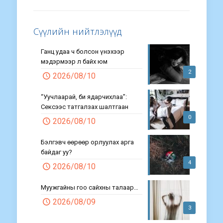
Сүүлийн нийтлэлүүд
Ганц удаа ч болсон үнэхээр
мэдэрмээр л байх юм
2
2026/08/10
“Уучлаарай, би ядарчихлаа”:
Сексээс татгалзах шалтгаан
0
2026/08/10
Бэлгэвч өөрөөр орлуулах арга
байдаг уу?
4
2026/08/10
Муужгайны гоо сайхны талаар…
2026/08/09
3