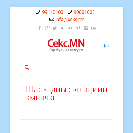
99110103
90001603
info@cekc.mn
Цэс
Шархадны сэтгэцийн
эмнэлэг…