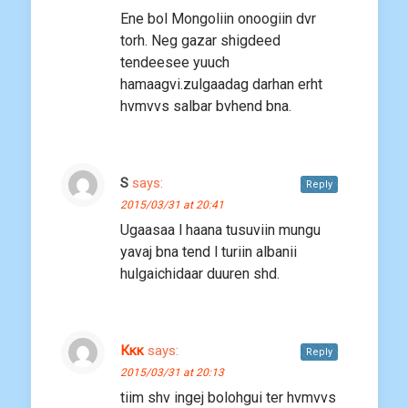
Ene bol Mongoliin onoogiin dvr
torh. Neg gazar shigdeed
tendeesee yuuch
hamaagvi.zulgaadag darhan erht
hvmvvs salbar bvhend bna.
S
says:
Reply
2015/03/31 at 20:41
Ugaasaa l haana tusuviin mungu
yavaj bna tend l turiin albanii
hulgaichidaar duuren shd.
Ккк
says:
Reply
2015/03/31 at 20:13
tiim shv ingej bolohgui ter hvmvvs