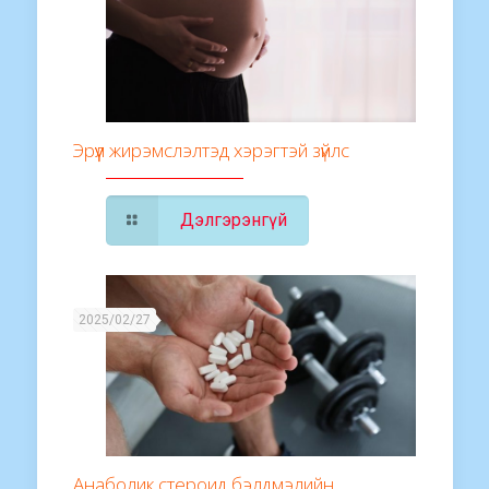
Эрүүл жирэмслэлтэд хэрэгтэй зүйлс
Дэлгэрэнгүй
2025/02/27
Анаболик стероид бэлдмэлийн