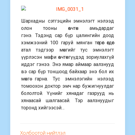
Шархадны сэтгэцийн эмнэлэгт нэлээд
олон тооны өвчтөн амьдардаг
гэнэ.
Тэдэнд сар бүр цалингийн доод
хэмжээний 100 гаруй мянган төгрөг өгдөг
атал тэдгээр мөнгийг тус эмнэлэгт
үүрлэсэн мафи өвчтөнгүүдэд зориулахгүй
иддэг гэнээ. Энэ ямар аймаар аалзнууд
вэ сар бүр тоншоод байхаар энэ бол их
мөнгө гарна. Тус эмнэлэгийн нэлээд
томоохон доктор эмч нар бужигнуулдаг
бололтой. Үүнийг хянадаг газрууд нь
хянаасай шалгаасай. Тэр аалзнуудыг
торонд хийгээсэй…
Холбоотой нийтлэл