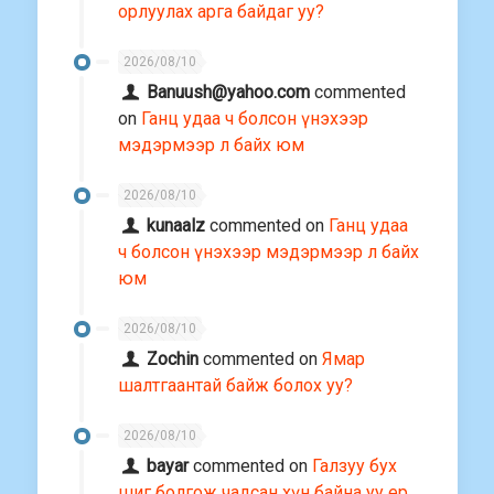
орлуулах арга байдаг уу?
2026/08/10
Banuush@yahoo.com
commented
on
Ганц удаа ч болсон үнэхээр
мэдэрмээр л байх юм
2026/08/10
kunaalz
commented on
Ганц удаа
ч болсон үнэхээр мэдэрмээр л байх
юм
2026/08/10
Zochin
commented on
Ямар
шалтгаантай байж болох уу?
2026/08/10
bayar
commented on
Галзуу бух
шиг болгож чадсан хүн байна уу ер