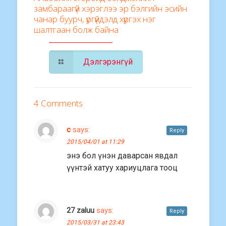
замбараагүй хэрэглээ эр бэлгийн эсийн
чанар буурч, үргүйдэлд хүргэх нэг
шалтгаан болж байна
Дэлгэрэнгүй
4 Comments
с
says:
Reply
2015/04/01 at 11:29
энэ бол үнэн даварсан явдал
үүнтэй хатуу хариуцлага тооц
27 zaluu
says:
Reply
2015/03/31 at 23:43