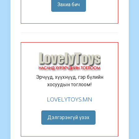
Захиа бич
Эрчүүд, хүүхнүүд, гэр бүлийн
хосуудын тоглоом!
LOVELYTOYS.MN
Дэлгэрэнгүй үзэх