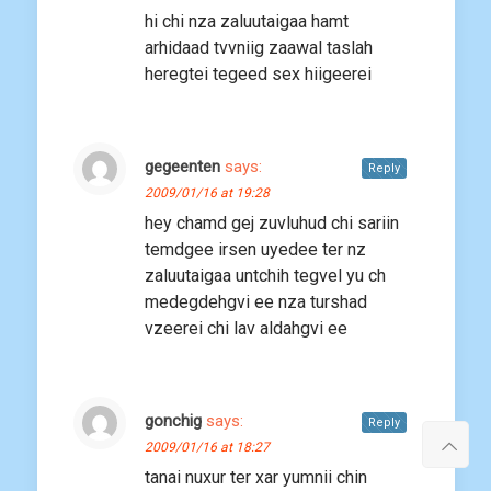
hi chi nza zaluutaigaa hamt
arhidaad tvvniig zaawal taslah
heregtei tegeed sex hiigeerei
gegeenten
says:
Reply
2009/01/16 at 19:28
hey chamd gej zuvluhud chi sariin
temdgee irsen uyedee ter nz
zaluutaigaa untchih tegvel yu ch
medegdehgvi ee nza turshad
vzeerei chi lav aldahgvi ee
gonchig
says:
Reply
2009/01/16 at 18:27
tanai nuxur ter xar yumnii chin