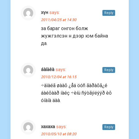
хүн
says:
Reply
2011/04/25 at 14:30
за бараг онгон болж
жужгэлсэн н дээр юм байна
да.
áàíäêà
says:
Reply
2010/12/04 at 16:15
÷àìàéã øààõ ¿åä öóñ ãàðàõã¿é
áàéõààð íàéç ÷èíü ñýòãýëýýð èõ
óíàíà äàà.
xaxaxa
says:
Reply
2010/05/10 at 08:20