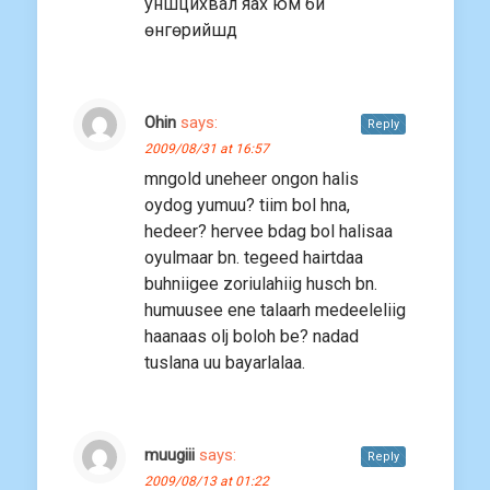
уншцихвал яах юм би
өнгөрийшд
Ohin
says:
Reply
2009/08/31 at 16:57
mngold uneheer ongon halis
oydog yumuu? tiim bol hna,
hedeer? hervee bdag bol halisaa
oyulmaar bn. tegeed hairtdaa
buhniigee zoriulahiig husch bn.
humuusee ene talaarh medeeleliig
haanaas olj boloh be? nadad
tuslana uu bayarlalaa.
muugiii
says:
Reply
2009/08/13 at 01:22