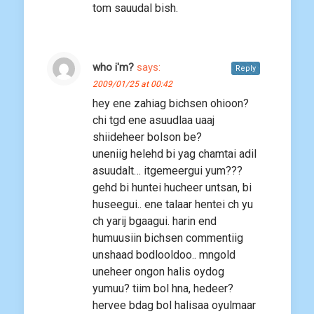
tom sauudal bish.
who i'm?
says:
Reply
2009/01/25 at 00:42
hey ene zahiag bichsen ohioon?
chi tgd ene asuudlaa uaaj
shiideheer bolson be?
uneniig helehd bi yag chamtai adil
asuudalt… itgemeergui yum???
gehd bi huntei hucheer untsan, bi
huseegui.. ene talaar hentei ch yu
ch yarij bgaagui. harin end
humuusiin bichsen commentiig
unshaad bodlooldoo.. mngold
uneheer ongon halis oydog
yumuu? tiim bol hna, hedeer?
hervee bdag bol halisaa oyulmaar