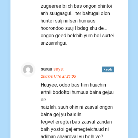
zugeeree bi ch bas ongon ohintoi
anh suugaagui… ter baitugai olon
huntei salj niilsen humuus
hoorondoo suuj l bdag shu de…
ongon geed helchih yum bol surtei
anzaarahgui.
saraa
says:
Reply
2009/01/16 at 21:05
Huuyee, odoo bas tiim huuchin
ertnii bodoltoi humuus baina gejuu
de.
naizlah, suuh ohin ni zaaval ongon
baina gej yu baisiin.
tegvel eregtei bas zaaval zandan
baih yostoi gej emegteichuud ni
adilhan shaardval yu bolh ve?