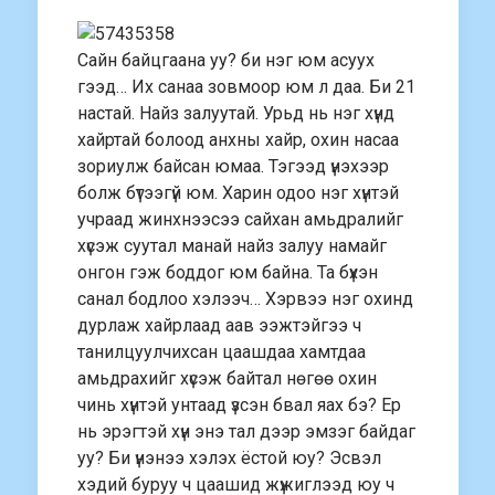
Сайн байцгаана уу? би нэг юм асуух
гээд… Их санаа зовмоор юм л даа. Би 21
настай. Найз залуутай. Урьд нь нэг хүнд
хайртай болоод анхны хайр, охин насаа
зориулж байсан юмаа. Тэгээд үнэхээр
болж бүтээгүй юм. Харин одоо нэг хүнтэй
учраад жинхнээсээ сайхан амьдралийг
хүсэж суутал манай найз залуу намайг
онгон гэж боддог юм байна. Та бүхэн
санал бодлоо хэлээч… Хэрвээ нэг охинд
дурлаж хайрлаад аав ээжтэйгээ ч
танилцуулчихсан цаашдаа хамтдаа
амьдрахийг хүсэж байтал нөгөө охин
чинь хүнтэй унтаад үзсэн бвал яах бэ? Ер
нь эрэгтэй хүн энэ тал дээр эмзэг байдаг
уу? Би үнэнээ хэлэх ёстой юу?
Эсвэл
хэдий буруу ч цаашид жүжиглээд юу ч