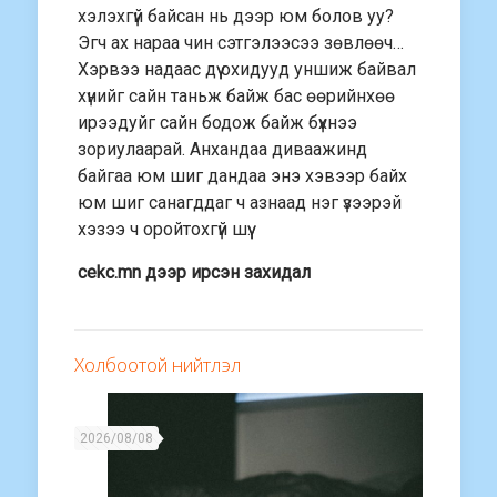
хэлэхгүй байсан нь дээр юм болов уу?
Эгч ах нараа чин сэтгэлээсээ зөвлөөч…
Хэрвээ надаас дүү охидууд уншиж байвал
хүнийг сайн таньж байж бас өөрийнхөө
ирээдуйг сайн бодож байж бүхнээ
зориулаарай. Анхандаа диваажинд
байгаа юм шиг дандаа энэ хэвээр байх
юм шиг санагддаг ч азнаад нэг үзээрэй
хэзээ ч оройтохгүй шүү.
cekc.mn дээр ирсэн захидал
Холбоотой нийтлэл
2026/08/08