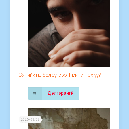
Эхнийх нь бол зүгээр 1 минут тэх үү?
Дэлгэрэнгүй
2026/08/08