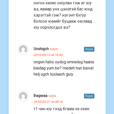
онгон халис оюулан гэж яг юу
вэ, яамар унэ цэнэтэй бас юнд
хэрэгтэй гэж? нэгэнт бхгуу
болсон юмийг буцааж оюлаад
юу оорчлогдох вэ?
Unshigch
says:
Reply
2010/03/12 at 16:42
ongon halis oydog emneleg haana
baidag yum be? medeh hun baival
helj ugch tuslaach guiy
lhagwaa
says:
Reply
2010/02/21 at 08:16
т1 чин юу гээд бгаам нз охин