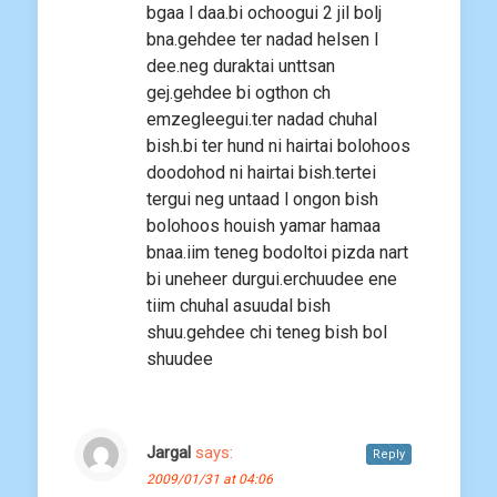
bgaa l daa.bi ochoogui 2 jil bolj
bna.gehdee ter nadad helsen l
dee.neg duraktai unttsan
gej.gehdee bi ogthon ch
emzegleegui.ter nadad chuhal
bish.bi ter hund ni hairtai bolohoos
doodohod ni hairtai bish.tertei
tergui neg untaad l ongon bish
bolohoos houish yamar hamaa
bnaa.iim teneg bodoltoi pizda nart
bi uneheer durgui.erchuudee ene
tiim chuhal asuudal bish
shuu.gehdee chi teneg bish bol
shuudee
Jargal
says:
Reply
2009/01/31 at 04:06