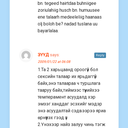
bn. tegeed hairtdaa buhniigee
zoriulahiig husch bn. humuusee
ene talaarh medeeleliig haanaas
olj boloh be? nadad tuslana uu
bayarlalaa.
ЗҮҮД
says:
Reply
2009/01/22 at 06:08
1.Та 2 харьцаанд ороогүй бол
сексийн талаар их ярьдаггүй
байх,энэ талаараа ч туршлага
тааруу байх,тиймээс түүнийхээ
темперамент асуудалд хэр
эмзэг ханддаг эсэхийг мэдэр
энэ асуудалтай сэдвээрээ яриа
өрнүүлэх гээд үз
2.Үнэхээр найз залуу чинь тэгж