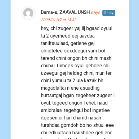
Dema-s. ZAAVAL UNSH
says:
Reply
2009/01/17 at 13:32
hey, chi zugeer yaj iij bgaad oyuul.
ta 2 uyerheed eej aavdaa
taniltsuulaad, gerlene gej
shiidtelee sexdeegui yum bol
terend chini ongon bh chini mash
chuhal. tiimees oyul. gehdee chi
uzeegui gej heldeg chini, mun ter
chini yumuu ta 2 ula kazak bh
magadlaltai n ene asuudliig
hurtsatgaj bgan. tegeheer zugeer l
oyul. tegeed ongon l ehel, naad
amidralaa. tegehgui bol ingetlee
itgesen er hun chamd nasan
turshdaa gomdoh bolno shuu. eee
chi edluultsen bsiishdee geh ene