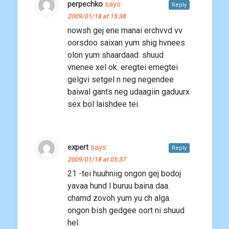
perpechko
says:
Reply
2009/01/18 at 15:38
nowsh gej ene manai erchvvd vv
oorsdoo saixan yum shig hvnees
olon yum shaardaad. shuud
vnenee xel ok. eregtei emegtei
gelgvi setgel n neg negendee
baiwal gants neg udaagiin gaduurx
sex bol laishdee tei.
expert
says:
Reply
2009/01/18 at 05:37
21 -tei huuhniig ongon gej bodoj
yavaa hund l buruu baina daa.
chamd zovoh yum yu ch alga.
ongon bish gedgee oort ni shuud
hel.