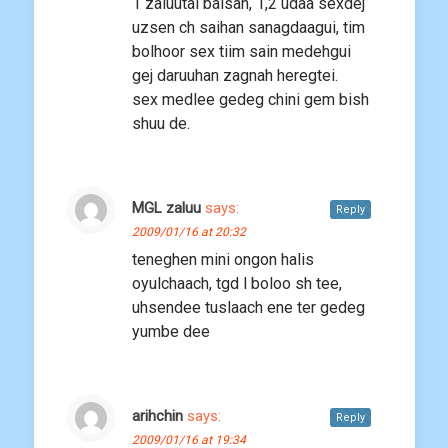
1 zaluutai baisan, 1,2 udaa sexdej
uzsen ch saihan sanagdaagui, tim
bolhoor sex tiim sain medehgui
gej daruuhan zagnah heregtei.
sex medlee gedeg chini gem bish
shuu de.
MGL zaluu
says:
Reply
2009/01/16 at 20:32
teneghen mini ongon halis
oyulchaach, tgd l boloo sh tee,
uhsendee tuslaach ene ter gedeg
yumbe dee
arihchin
says:
Reply
2009/01/16 at 19:34