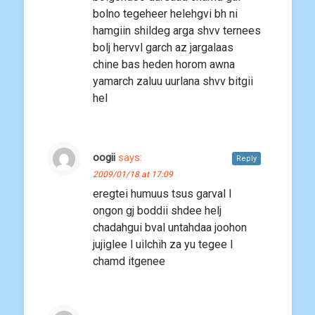
bolno tegeheer helehgvi bh ni
hamgiin shildeg arga shvv ternees
bolj hervvl garch az jargalaas
chine bas heden horom awna
yamarch zaluu uurlana shvv bitgii
hel
oogii
says:
Reply
2009/01/18 at 17:09
eregtei humuus tsus garval l
ongon gj boddii shdee helj
chadahgui bval untahdaa joohon
jujiglee l uilchih za yu tegee l
chamd itgenee