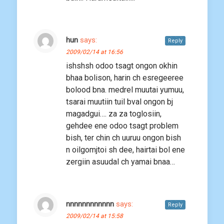
hun
says:
Reply
2009/02/14 at 16:56
ishshsh odoo tsagt ongon okhin
bhaa bolison, harin ch esregeeree
bolood bna. medrel muutai yumuu,
tsarai muutiin tuil bval ongon bj
magadgui…. za za toglosiin,
gehdee ene odoo tsagt problem
bish, ter chin ch uuruu ongon bish
n oilgomjtoi sh dee, hairtai bol ene
zergiin asuudal ch yamai bnaa…
nnnnnnnnnnnn
says:
Reply
2009/02/14 at 15:58