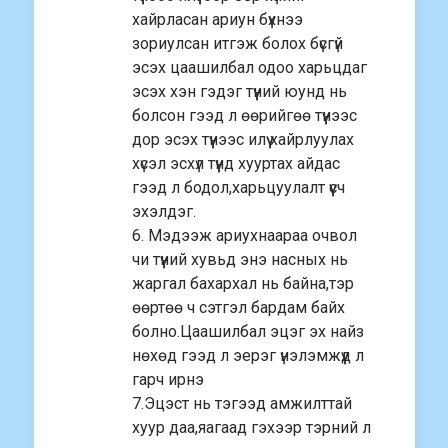
хайрласан ариун бүхнээ
зориулсан итгэж болох бүсгүй
эсэх цаашилбал одоо харьцдаг
эсэх хэн гэдэг түүний юунд нь
болсон гээд л өөрийгөө түүнээс
дор эсэх түүнээс илүү хайрлуулах
хүсэл эсхүл түүнд хууртах айдас
гээд л бодол,харьцуулалт үүсч
эхэлдэг.
6. Мэдээж ариухнаараа очвол
чи түүний хувьд энэ насных нь
жаргал бахархал нь байна,тэр
өөртөө ч сэтгэл бардам байх
болно.Цаашилбал эцэг эх найз
нөхөд гээд л эерэг үнэлэмжүүд л
гарч ирнэ
7.Эцэст нь тэгээд амжилттай
хуур даа,яагаад гэхээр тэрний л