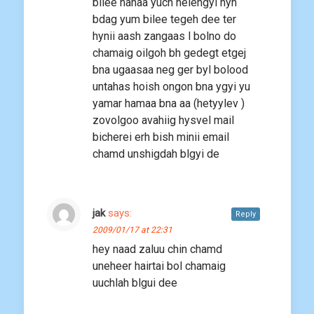
bilee nanaa yuch helehgyi hyn
bdag yum bilee tegeh dee ter
hynii aash zangaas l bolno do
chamaig oilgoh bh gedegt etgej
bna ugaasaa neg ger byl bolood
untahas hoish ongon bna ygyi yu
yamar hamaa bna aa (hetyylev )
zovolgoo avahiig hysvel mail
bicherei erh bish minii email
chamd unshigdah blgyi de
jak
says:
Reply
2009/01/17 at 22:31
hey naad zaluu chin chamd
uneheer hairtai bol chamaig
uuchlah blgui dee