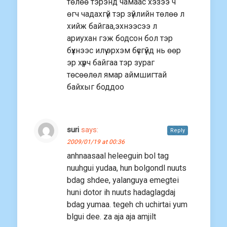
төлөө тэрэнд чамаас хэзээ ч
өгч чадахгүй тэр зүйлийн төлөө л
хийж байгаа,эхнээсээ л
ариухан гэж бодсон бол тэр
бүхнээс илүү эрхэм бүсгүйд нь өөр
эр хүрч байгаа тэр зураг
төсөөлөл ямар аймшигтай
байхыг боддоо
suri
says:
Reply
2009/01/19 at 00:36
anhnaasaal heleeguin bol tag
nuuhgui yudaa, hun bolgondl nuuts
bdag shdee, yalanguya emegtei
huni dotor ih nuuts hadaglagdaj
bdag yumaa. tegeh ch uchirtai yum
blgui dee. za aja aja amjilt