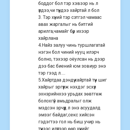
боддог бол тэр хэвээр нь л
үлдээ,чи түүндээ хайртай л бол
3. Тэр хүний тэр сэтгэл чамаас
авах жаргалыг нь битгий
арилга,чамайг бүр ихээр
хайрлана
4.Найз залуу чинь туршлагатай
нэгэн бол чиний нууц илэрч
болно, тэхээр оёулсан нь дээр
дээ бас биений юм зовиур энэ
тэр гээд л…..
5.Хайртдаа дэндүү хайртай түүн шиг
хайрыг эргүүлж нэхдэг эсхүл
эхнэрийнхээ урьдах зөвтгөж
болохгүй амьдралыг олж
мэдсэн эрчүүд л энэ асуудалд
эмзэг байдаг,секс хийсэн
гэдэгтээ гол нь биш учир нь
түүнээс илүүгээр өөр хүнийг