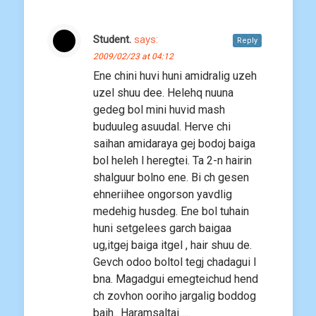
Student.
says:
Reply
2009/02/23 at 04:12
Ene chini huvi huni amidralig uzeh
uzel shuu dee. Helehq nuuna
gedeg bol mini huvid mash
buduuleg asuudal. Herve chi
saihan amidaraya gej bodoj baiga
bol heleh l heregtei. Ta 2-n hairin
shalguur bolno ene. Bi ch gesen
ehneriihee ongorson yavdlig
medehig husdeg. Ene bol tuhain
huni setgelees garch baigaa
ug,itgej baiga itgel , hair shuu de.
Gevch odoo boltol tegj chadagui l
bna. Magadgui emegteichud hend
ch zovhon ooriho jargalig boddog
baih.. Haramsaltai…..