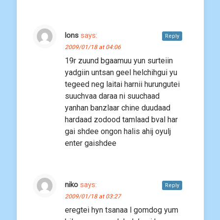
lons
says:
Reply
2009/01/18 at 04:06
19r zuund bgaamuu yun surteiin
yadgiin untsan geel helchihgui yu
tegeed neg laitai harnii hurungutei
suuchvaa daraa ni suuchaad
yanhan banzlaar chine duudaad
hardaad zodood tamlaad bval har
gai shdee ongon halis ahij oyulj
enter gaishdee
niko
says:
Reply
2009/01/18 at 03:27
eregtei hyn tsanaa l gomdog yum