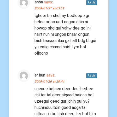
anha
says:
Reply
2009/01/31 at 03:11
tgheer bn shd my bodloop zgr
helee odoo ued ongon ohin ni
howop shd gui yahw dee gol ni
hairt hun ni ongon bhaar ongon
bish bsnaas iluu gaihalt bdg bhgui
yu eniig chamd hairt l ym bol
oilgono
er hun
says:
Reply
2009/01/26 at 20:44
unenee helsen deer dee. herbee
chi ter tal deer aigaad baigaa bol.
uzeegui geed guriichih gui yu?
huchinduultsin geed asgartal
uiltsanch boliish deee. ter bol tiim