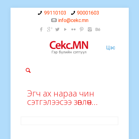
99110103
90001603
info@cekc.mn
Цэс
Эгч ах нараа чин
сэтгэлээсээ зөвлөөч…