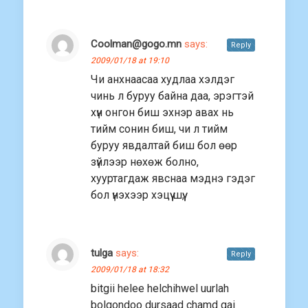
Coolman@gogo.mn
says:
Reply
2009/01/18 at 19:10
Чи анхнаасаа худлаа хэлдэг
чинь л буруу байна даа, эрэгтэй
хүн онгон биш эхнэр авах нь
тийм сонин биш, чи л тийм
буруу явдалтай биш бол өөр
зүйлээр нөхөж болно,
хууртагдаж явснаа мэднэ гэдэг
бол үнэхээр хэцүү шүү,
tulga
says:
Reply
2009/01/18 at 18:32
bitgii helee helchihwel uurlah
bolgondoo dursaad chamd gai