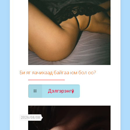
Би яг яачихаад байгаа юм бол оо?
Дэлгэрэнгүй
2026/08/08