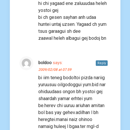
hi chi yagaad ene zaluuudaa heleh
yostoi gej
bi ch gesen sayhan anh udaa
huntei untaj uzsen. Yagaad ch yum
tsus garaagui sh dee
zaawal heleh albagui gej bodoj bn
boldoo
says:
Reply
2009/02/08 at 07:59
bi iim teneg bodoltoi pizda nariig
yuruusuu oilgodoggui yum.bid nar
ohiduudaas ongon bh yostoi gej
shaardah yamar erhtei yum
be.herev chi uuruu ariuhan amitan
bol bas yay gehev.adilhan l bh
heregtei.manai naiz ohinoo
namaig huleej l bgaa.ter mgl-d