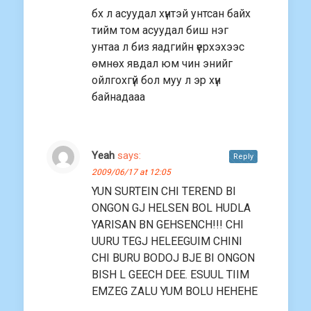
бх л асуудал хүнтэй унтсан байх
тийм том асуудал биш нэг
унтаа л биз яадгийн үерхэхээс
өмнөх явдал юм чин энийг
ойлгохгүй бол муу л эр хүн
байнадааа
Yeah
says:
Reply
2009/06/17 at 12:05
YUN SURTEIN CHI TEREND BI
ONGON GJ HELSEN BOL HUDLA
YARISAN BN GEHSENCH!!! CHI
UURU TEGJ HELEEGUIM CHINI
CHI BURU BODOJ BJE BI ONGON
BISH L GEECH DEE. ESUUL TIIM
EMZEG ZALU YUM BOLU HEHEHE