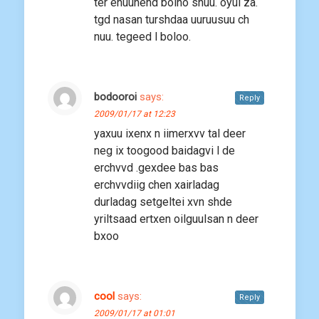
ter enuuhend bolno shuu. oyul za.
tgd nasan turshdaa uuruusuu ch
nuu. tegeed l boloo.
bodooroi
says:
Reply
2009/01/17 at 12:23
yaxuu ixenx n iimerxvv tal deer
neg ix toogood baidagvi l de
erchvvd .gexdee bas bas
erchvvdiig chen xairladag
durladag setgeltei xvn shde
yriltsaad ertxen oilguulsan n deer
bxoo
cool
says:
Reply
2009/01/17 at 01:01