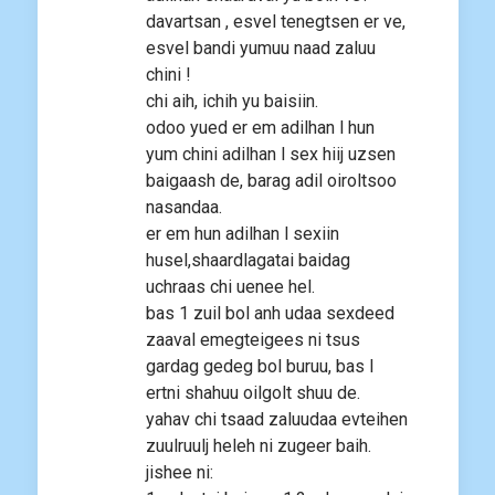
davartsan , esvel tenegtsen er ve,
esvel bandi yumuu naad zaluu
chini !
chi aih, ichih yu baisiin.
odoo yued er em adilhan l hun
yum chini adilhan l sex hiij uzsen
baigaash de, barag adil oiroltsoo
nasandaa.
er em hun adilhan l sexiin
husel,shaardlagatai baidag
uchraas chi uenee hel.
bas 1 zuil bol anh udaa sexdeed
zaaval emegteigees ni tsus
gardag gedeg bol buruu, bas l
ertni shahuu oilgolt shuu de.
yahav chi tsaad zaluudaa evteihen
zuulruulj heleh ni zugeer baih.
jishee ni: