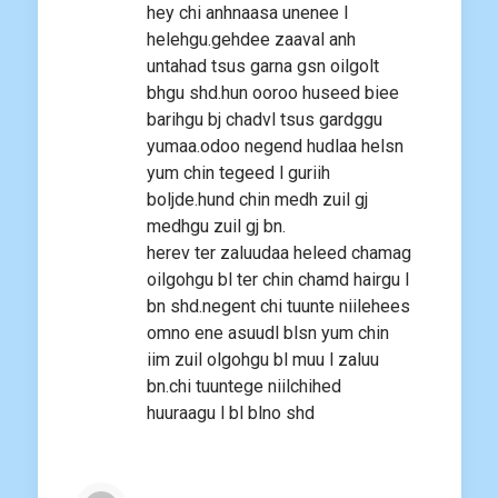
hey chi anhnaasa unenee l
helehgu.gehdee zaaval anh
untahad tsus garna gsn oilgolt
bhgu shd.hun ooroo huseed biee
barihgu bj chadvl tsus gardggu
yumaa.odoo negend hudlaa helsn
yum chin tegeed l guriih
boljde.hund chin medh zuil gj
medhgu zuil gj bn.
herev ter zaluudaa heleed chamag
oilgohgu bl ter chin chamd hairgu l
bn shd.negent chi tuunte niilehees
omno ene asuudl blsn yum chin
iim zuil olgohgu bl muu l zaluu
bn.chi tuuntege niilchihed
huuraagu l bl blno shd