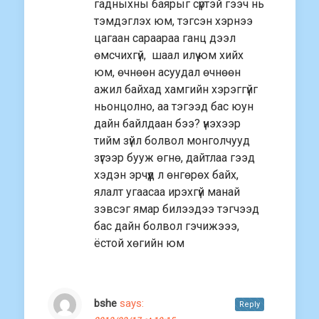
гадныхны баярыг сүртэй гээч нь
тэмдэглэх юм, тэгсэн хэрнээ
цагаан сараараа ганц дээл
өмсчихгүй, шаал илүү юм хийх
юм, өчнөөн асуудал өчнөөн
ажил байхад хамгийн хэрэггүйг
ньонцолно, аа тэгээд бас юун
дайн байлдаан бээ? үнэхээр
тийм зүйл болвол монголчууд
зүгээр бууж өгнө, дайтлаа гээд
хэдэн эрчүүд л өнгөрөх байх,
ялалт угаасаа ирэхгүй манай
зэвсэг ямар билээдээ тэгчээд
бас дайн болвол гэчижэээ,
ёстой хөгийн юм
bshe
says:
Reply