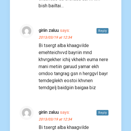
bish bailtai…
giriin zaluu
says:
Reply
2013/03/19 at 12:34
Bi tsergt alba khaagvilde
emehteichvvd bayriin mnd
khvrgekher ichij vkhekh euma nere
mani metiin garuud yamar ekh
orndoo tangrag gsn n herggvl bayr
temdeglekh eostoi khvnen
temdgelj baidgiin baigaa biz
giriin zaluu
says:
Reply
2013/03/19 at 12:34
Bi tsergt alba khaagvilde