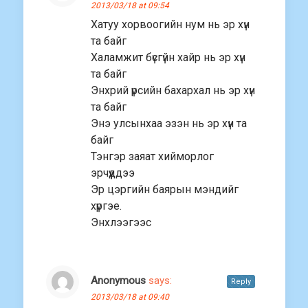
2013/03/18 at 09:54
Хатуу хорвоогийн нум нь эр хүн
та байг
Халамжит бүсгүйн хайр нь эр хүн
та байг
Энхрий үрсийн бахархал нь эр хүн
та байг
Энэ улсынхаа эзэн нь эр хүн та
байг
Тэнгэр заяат хийморлог
эрчүүддээ
Эр цэргийн баярын мэндийг
хүргэе.
Энхлээгээс
Anonymous
says:
Reply
2013/03/18 at 09:40