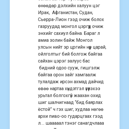
өнөөдөр дэлхийн халуун цэг
Ирак, Афганистан, Судан,
Сьерра-Лион гээд очиж болох
газруудад монгол цэргүүд очиж
энхийг сахиул байна. Бараг л
амиа золин байж Монгол
улсын нийт эр цргийн нүүр царай,
ойлголтыг бий болгож байгаа
сайхан цэрэг залуус бас
бидний одоо сууж, гишгэлж
байгаа орон зайг хамгаалж
тулалдаж ирсэн ахмад дайчид
өвөө нартаа хүндэтгэл үзүүлэхээ
урьтал болгохгүй жаахан охид
шиг шалчигнаад “бид баярлах
ёстой” ч гэх шиг, худлаа нөгөө
архи пиво-оо гударцгаах гээд
л…. шааааал тэнэг санагдчлааа