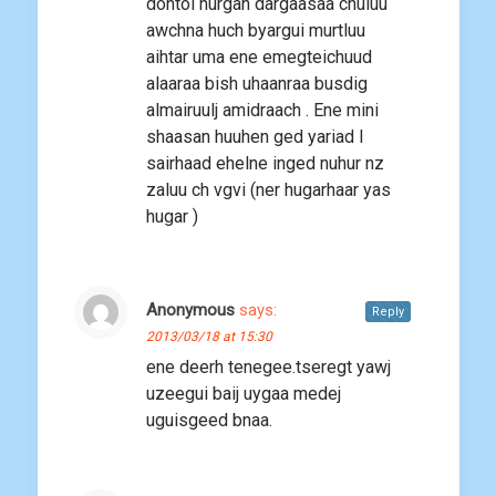
dontoi hurgan dargaasaa chuluu
awchna huch byargui murtluu
aihtar uma ene emegteichuud
alaaraa bish uhaanraa busdig
almairuulj amidraach . Ene mini
shaasan huuhen ged yariad l
sairhaad ehelne inged nuhur nz
zaluu ch vgvi (ner hugarhaar yas
hugar )
Anonymous
says:
Reply
2013/03/18 at 15:30
ene deerh tenegee.tseregt yawj
uzeegui baij uygaa medej
uguisgeed bnaa.