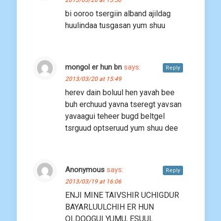
2013/03/20 at 15:50
bi ooroo tsergiin alband ajildag
huulindaa tusgasan yum shuu
mongol er hun bn
says:
Reply
2013/03/20 at 15:49
herev dain boluul hen yavah bee
buh erchuud yavna tseregt yavsan
yavaagui teheer bugd beltgel
tsrguud optseruud yum shuu dee
Anonymous
says:
Reply
2013/03/19 at 16:06
ENJI MINE TAIVSHIR UCHIGDUR
BAYARLUULCHIH ER HUN
OLDOOGUI YUMU, ESUUL