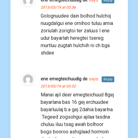
ene emegteichuudig de
says:
Reply
2013/03/19 at 03:36
Golognuudee dain bolhod hulchiij
nuugdalgui ene ornihoo tuluu amia
zoriulah zorigtoi ter zaluus l ene
udur bayarlah heregtei tsereg
murtluu zugtah hulchiih ni ch bga
shdee
ene emegteichuudig de
says:
Reply
2013/03/19 at 03:32
Manai ajil deer emegteichuud 8gej
bayarlana bas 16 gej erchuudee
bayarluulaj b.a gej 2dahia bayarlna
Tegeed zogsohgui ajilaa tasdna
chuluu iluu tsag awah bolhoor
bogs booroo ashiglaad hormoin