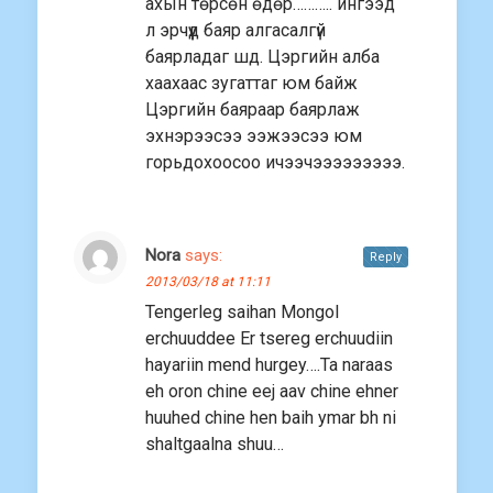
ахын төрсөн өдөр……….. ингээд
л эрчүүд баяр алгасалгүй
баярладаг шд. Цэргийн алба
хаахаас зугаттаг юм байж
Цэргийн баяраар баярлаж
эхнэрээсээ ээжээсээ юм
горьдохоосоо ичээчэээээээээ.
Nora
says:
Reply
2013/03/18 at 11:11
Tengerleg saihan Mongol
erchuuddee Er tsereg erchuudiin
hayariin mend hurgey….Ta naraas
eh oron chine eej aav chine ehner
huuhed chine hen baih ymar bh ni
shaltgaalna shuu…