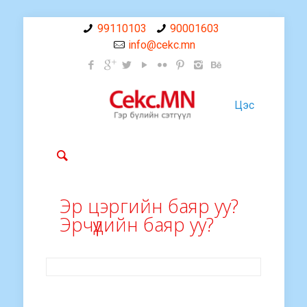
99110103
90001603
info@cekc.mn
Цэс
Эр цэргийн баяр уу?
Эрчүүдийн баяр уу?