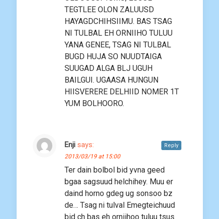
TEGTLEE OLON ZALUUSD
HAYAGDCHIHSIIMU. BAS TSAG
NI TULBAL EH ORNIIHO TULUU
YANA GENEE, TSAG NI TULBAL
BUGD HUJA SO NUUDTAIGA
SUUGAD ALGA BLJ UGUH
BAILGUI. UGAASA HUNGUN
HIISVERERE DELHIID NOMER 1T
YUM BOLHOORO.
Enji
says:
Reply
2013/03/19 at 15:00
Ter dain bolbol bid yvna geed
bgaa sagsuud helchihey. Muu er
daind horno gdeg ug sonsoo bz
de… Tsag ni tulval Emegteichuud
bid ch bas eh orniihoo tuluu tsus