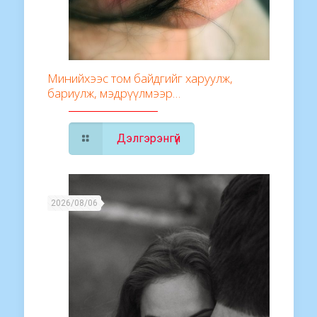
Минийхээс том байдгийг харуулж,
бариулж, мэдрүүлмээр…
Дэлгэрэнгүй
2026/08/06