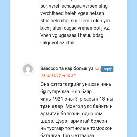
sur, vvreh achaagaa vvrsen shig
vvrchiheed heleh vgee helsen
shig helchihej sur. Demii olon ym
bichij altan cagaa vrehee bolij vz.
Vnen vg ugaasaa l hatuu bdag.
Oilgovol az chini.
Заасссс та нар больж үз
says:
Reply
2014/03/17 at 10:57
Энэ сэтгэгдлүүдийг уншсан чинь
бүүүүүр гутарчлаа. Энэ баяр
чинь 1921 оны 3-р сарын 18-ны
түүхэн өдөр Монгол улс байнгын
армитай болсоны өдөр юм
шдээ. Цэрэг армитай болсон
нь тусгаар тогтнолын томоохон
баталгаа. Тэр ч утгаараа