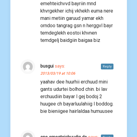
emehteichvvd bayriin mnd
khvrgekher ichij vkhekh euma nere
mani metiin garuud yamar ekh
orndoo tangrag gsn n herggvl bayr
temdeglekh eostoi khvnen
temdgelj baidgiin baigaa biz
busgui
says:
Reply
2013/03/19 at 10:06
yaahav dee huurhii erchuud mini
gants udurtei bolhod chin. bi lav
erchuudiin bayar l gej bodoj 2
huugee ch bayarluulahiig l boddog.
bie bieniigee hairlaldaa humuusee