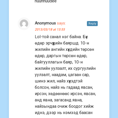
huuhnuudee
Anonymous
says:
Reply
2013/03/18 at 13:55
Lol-той санал нэг байна. Бүх
өдөр эрчүүдийн баяршд. 10-н
жилийн ангийн хүүхдийн төрсөн
өдөр, даргын төрсөн өдөр,
байгууллагын баяр, 10-н
жилийн уулзалт, их сургуулийн
уулзалт, наадам, цагаан сар,
шинэ жил, найз хүүхэдтэй
болсон, найз нь гадаад явсан,
ирсэн, хөдөөнөөс ирсэн, явсан,
анд явна, загасанд явна,
найзындаа очиж боодог хийж
иднэ, дээр нь нэмээд баасан