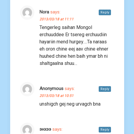
Nora
says:
Reply
2013/03/18 at 11:11
Tengerleg saihan Mongol
erchuuddee Er tsereg erchuudiin
hayariin mend hurgey….Ta naraas
eh oron chine eej aav chine ehner
huuhed chine hen baih ymar bh ni
shaltgaalna shuu…
Anonymous
says:
Reply
2013/03/18 at 10:51
unshigch gej neg urvagch bna
энхээ
says:
Reply