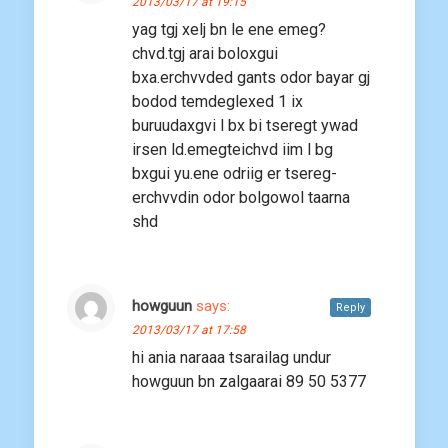
2013/03/17 at 19:15
yag tgj xelj bn le ene emeg?
chvd.tgj arai boloxgui
bxa.erchvvded gants odor bayar gj
bodod temdeglexed 1 ix
buruudaxgvi l bx bi tseregt ywad
irsen ld.emegteichvd iim l bg
bxgui yu.ene odriig er tsereg-
erchvvdin odor bolgowol taarna
shd
howguun
says:
Reply
2013/03/17 at 17:58
hi ania naraaa tsarailag undur
howguun bn zalgaarai 89 50 5377