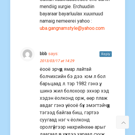
mendiig xurgie. Erchuudiin
bayaraar bayarluulax xuuxnuud
namaig nemeerei yahoo :
uba.gangnamstyle@yahoo.com
bbb
says:
Reply
2013/03/17 at 14:29
ёооё эрчүүд ямар лайтай
болчихсийн бэ дээ. юм л бол
барьцаад л. тэр 1982 гэнэ үү,
шинэ жил болохоор эхнэр хэд
хэдэн ёолконд орж, өөр плаж
авдаг гэнэ үү. ёооё бүх эмэгтэйчүүд
тэгээд байгаа биш, гэртээ
суугаад нэг ч ёолконд
оролгүйгээр нөхрийнхөө арыг
даагаад үр хүүхдээ хараад сууж