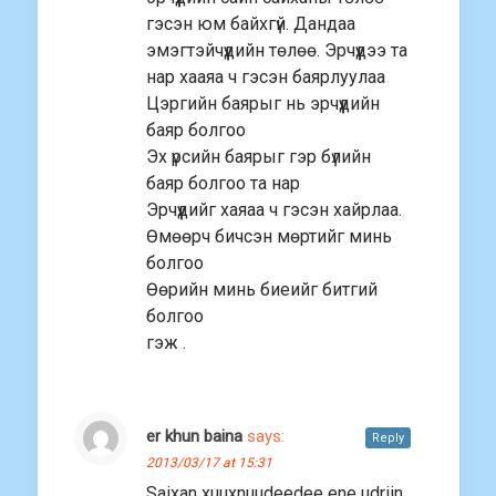
гэсэн юм байхгүй. Дандаа
эмэгтэйчүүдийн төлөө. Эрчүүдээ та
нар хааяа ч гэсэн баярлуулаа
Цэргийн баярыг нь эрчүүдийн
баяр болгоо
Эх үрсийн баярыг гэр бүлийн
баяр болгоо та нар
Эрчүүдийг хаяаа ч гэсэн хайрлаа.
Өмөөрч бичсэн мөртийг минь
болгоо
Өөрийн минь биеийг битгий
болгоо
гэж .
er khun baina
says:
Reply
2013/03/17 at 15:31
Saixan xuuxnuudeedee ene udriin