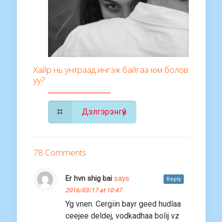
Хайр нь унтраад ингэж байгаа юм болов
уу?
Дэлгэрэнгүй
78 Comments
Er hvn shig bai
says:
Reply
2016/03/17 at 10:47
Yg vnen. Cergiin bayr geed hudlaa
ceejee deldej, vodkadhaa bolij vz