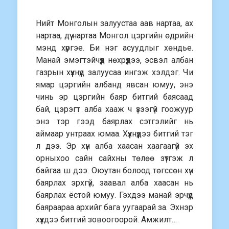
Нийт Монголын залуустаа аав нартаа, ах
нартаа, дүү нартаа Монгол цэргийн өдрийн
мэнд хүргэе. Би нэг асуудлыг хөндье.
Манай эмэгтэйчүүд нөхрүүдээ, эсвэл албан
газрын хүүхнүүд залуусаа ингэж хэлдэг. Чи
ямар цэргийн албанд явсан юмуу, энэ
чинь эр цэргийн баяр битгий баясаад
бай, цэрэгт алба хааж ч үзээгүй гоожуур
энэ тэр гээд баярлах сэтгэлийг нь
аймаар унтраах юмаа. Хүүхнүүдээ битгий тэг
л дээ. Эр хүн алба хаасан хаагаагүй эх
орныхоо сайн сайхны төлөө зүтгэж л
байгаа ш дээ. Оюутан болоод төгссөн хүн
баярлах эрхгүй, заавал алба хаасан нь
баярлах ёстой юмуу. Гэхдээ манай эрчүүд
баяраараа архийг бага уугаарай за. Эхнэр
хүүхдээ битгий зовоогоорой. Амжилт…