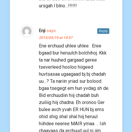
ursgah l blno…!!!!!!
Enji
says:
Reply
2013/03/19 at 14:57
Ene erchuud uhlee uhlee. Eree
bgaad bur heruulch bolchihoj. Kkk
ta nar huuhed gargaad geree
tseverleed hooloo hiigeed
huvtsasaa ugaagaad bj bj chadah
uu…? Ta nariin yriad sur bolood
bgaa tsegegt em hun yvdag sh de.
Bid erchuudiin hiij chadah buh
zuiliig hiij chadna. Eh oronoo Ger
bulee avch yvah ER HUN bj ems
ohid shig shal shal hiij heruul
hiihdee neeree MAIR ymaa … Ish
chaavaas da erchuud uul ni iim