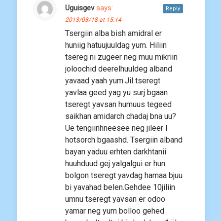
Uguisgev
says:
Reply
2013/03/18 at 15:14
Tsergiin alba bish amidral er
huniig hatuujuuldag yum. Hiliin
tsereg ni zugeer neg muu mikriin
joloochid deerelhuuldeg alband
yavaad yaah yum.Jil tseregt
yavlaa geed yag yu surj bgaan
tseregt yavsan humuus tegeed
saikhan amidarch chadaj bna uu?
Ue tengiinhneesee neg jileer l
hotsorch bgaashd. Tsergiin alband
bayan yaduu erhten darkhtanii
huuhduud gej yalgalgui er hun
bolgon tseregt yavdag hamaa bjuu
bi yavahad belen.Gehdee 10jiliin
umnu tseregt yavsan er odoo
yamar neg yum bolloo gehed