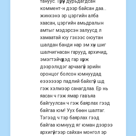
тануус. Түрүүн дурьдагдсан
коммент-н дээр байсан даа…
жинхэнэ эр цэргийн алба
хаасан, цэргийн амьдралын
амтыг мэдэрсэн залуусд л
хамаатай юу гэхээс оюутан
шалдан банди нар эм хүн шиг
шалчигнасан гарууд, архичид,
эмэгтэйчүүдэд гар хүрж
дээрэлхдэг арчаагүй эрийн
оронцог болсон юмнуудад
еээээээр падлий байхгүй шд
гэж хэлмээр санагдлаа. Ер нь
яасан ч гэж ямар гавъяа
байгуулсан ч гэж баярлах гээд
байгаа юм! Уух бөөн шалтаг.
Тэгээд ч тэр баярлах гээд
байгаа юмнууд яг юман дээрээ
архигүйгээр сайхан монгол эр