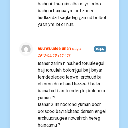
baihgui. tsergiin alband yg odoo
baihgui baigaa ym bol zugeer
hudlaa dartsagladag garuud bolbol
yasn ym. bi er hun.
huuhnuudee unsh
says:
Reply
2013/03/18 at 04:59
taanar zarim n huuhed toruuleegui
baij toruuleh bolomjgui baij bayar
temdegledeg tegwel erchuud bi
eh oron duudhand hezeed belen
baina bid bas temdeg lej bolohgui
yumuu ?!
taanar 2 iin hoorond yuman deer
oorsdoo bayralchaad daraan engej
erchuudruugee nowshroh hereg
baigaamu ?!