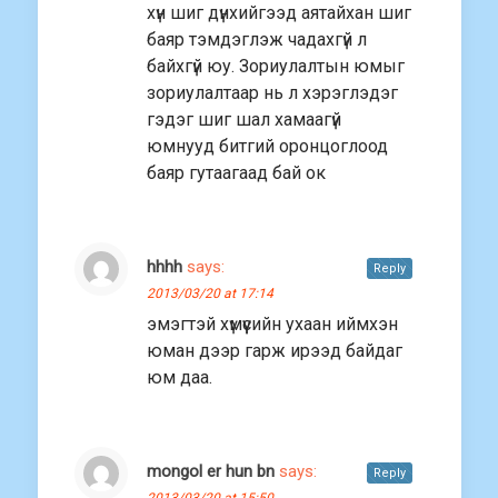
хүн шиг дүнхийгээд аятайхан шиг
баяр тэмдэглэж чадахгүй л
байхгүй юу. Зориулалтын юмыг
зориулалтаар нь л хэрэглэдэг
гэдэг шиг шал хамаагүй
юмнууд битгий оронцоглоод
баяр гутаагаад бай ок
hhhh
says:
Reply
2013/03/20 at 17:14
эмэгтэй хүмүүсийн ухаан иймхэн
юман дээр гарж ирээд байдаг
юм даа.
mongol er hun bn
says:
Reply