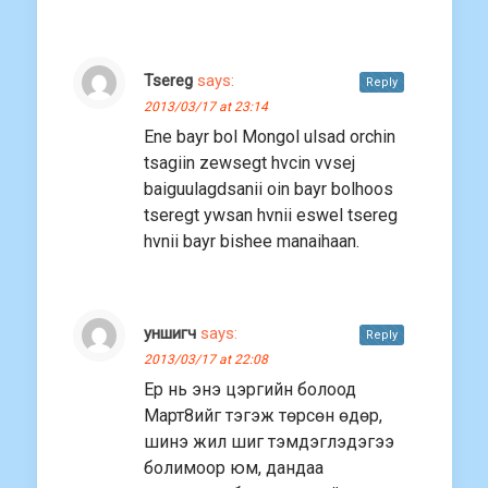
Tsereg
says:
Reply
2013/03/17 at 23:14
Ene bayr bol Mongol ulsad orchin
tsagiin zewsegt hvcin vvsej
baiguulagdsanii oin bayr bolhoos
tseregt ywsan hvnii eswel tsereg
hvnii bayr bishee manaihaan.
уншигч
says:
Reply
2013/03/17 at 22:08
Ер нь энэ цэргийн болоод
Март8ийг тэгэж төрсөн өдөр,
шинэ жил шиг тэмдэглэдэгээ
болимоор юм, дандаа