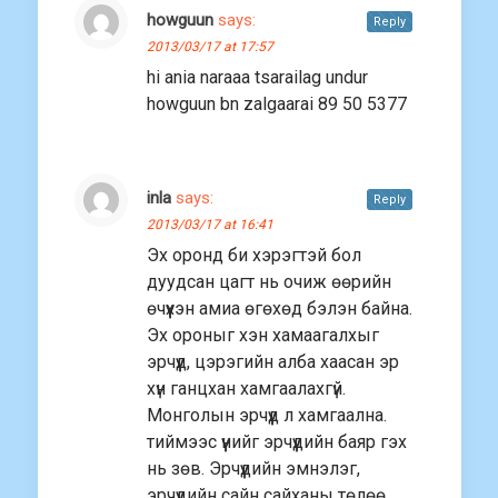
howguun
says:
Reply
2013/03/17 at 17:57
hi ania naraaa tsarailag undur
howguun bn zalgaarai 89 50 5377
inla
says:
Reply
2013/03/17 at 16:41
Эх оронд би хэрэгтэй бол
дуудсан цагт нь очиж өөрийн
өчүүхэн амиа өгөхөд бэлэн байна.
Эх ороныг хэн хамаагалхыг
эрчүүд, цэрэгийн алба хаасан эр
хүн ганцхан хамгаалахгүй.
Монголын эрчүүд л хамгаална.
тиймээс үүнийг эрчүүдийн баяр гэх
нь зөв. Эрчүүдийн эмнэлэг,
эрчүүдийн сайн сайханы төлөө