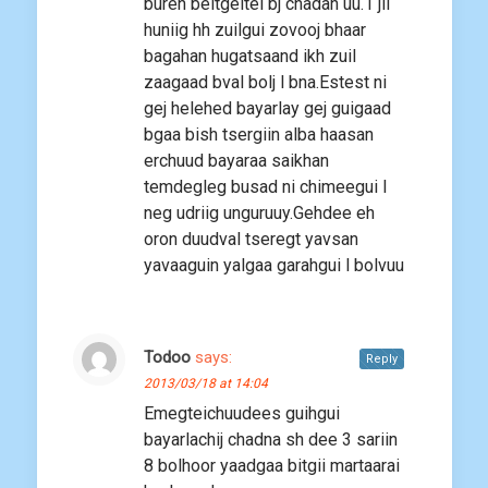
buren beltgeltei bj chadah uu.1 jil
huniig hh zuilgui zovooj bhaar
bagahan hugatsaand ikh zuil
zaagaad bval bolj l bna.Estest ni
gej helehed bayarlay gej guigaad
bgaa bish tsergiin alba haasan
erchuud bayaraa saikhan
temdegleg busad ni chimeegui l
neg udriig unguruuy.Gehdee eh
oron duudval tseregt yavsan
yavaaguin yalgaa garahgui l bolvuu
Todoo
says:
Reply
2013/03/18 at 14:04
Emegteichuudees guihgui
bayarlachij chadna sh dee 3 sariin
8 bolhoor yaadgaa bitgii martaarai