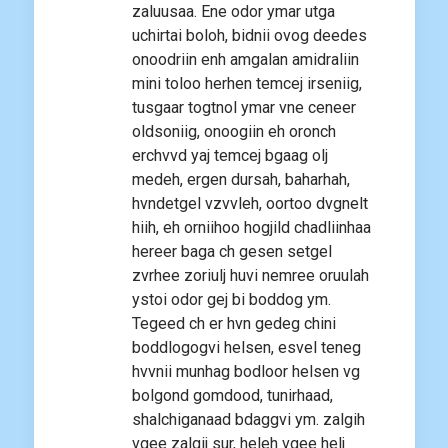
zaluusaa. Ene odor ymar utga
uchirtai boloh, bidnii ovog deedes
onoodriin enh amgalan amidraliin
mini toloo herhen temcej irseniig,
tusgaar togtnol ymar vne ceneer
oldsoniig, onoogiin eh oronch
erchvvd yaj temcej bgaag olj
medeh, ergen dursah, baharhah,
hvndetgel vzvvleh, oortoo dvgnelt
hiih, eh orniihoo hogjild chadliinhaa
hereer baga ch gesen setgel
zvrhee zoriulj huvi nemree oruulah
ystoi odor gej bi boddog ym.
Tegeed ch er hvn gedeg chini
boddlogogvi helsen, esvel teneg
hvvnii munhag bodloor helsen vg
bolgond gomdood, tunirhaad,
shalchiganaad bdaggvi ym. zalgih
vgee zalgij sur, heleh vgee helj