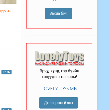
руулж,
Захиа бич
Эрчүүд, хүүхнүүд, гэр бүлийн
Reply
хосуудын тоглоом!
LOVELYTOYS.MN
Дэлгэрэнгүй үзэх