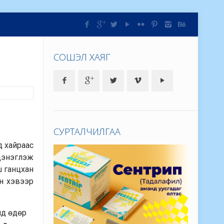
СОШЭЛ ХАЯГ
СУРТАЛЧИЛГАА
д хайраас
цэнэглэж
ш ганцхан
ан хэвээр
анд өдөр