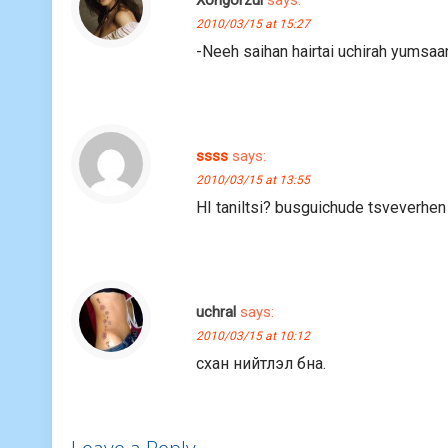
Xongorzul
says:
2010/03/15 at 15:27
-Neeh saihan hairtai uchirah yumsaa
ssss
says:
2010/03/15 at 13:55
HI taniltsi? busguichude tsveverhe
uchral
says:
2010/03/15 at 10:12
сxан нийтлэл бна.