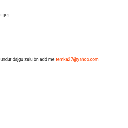
n gej
n undur dajgu zalu bn add me
temka27@yahoo.com