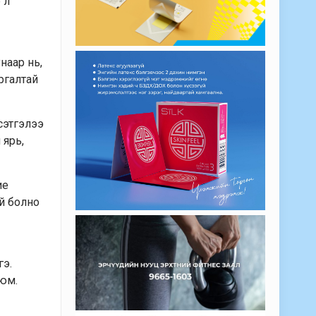
 л
наар нь,
аргалтай
 сэтгэлээ
 ярь,
ие
ай болно
гэ.
 юм.