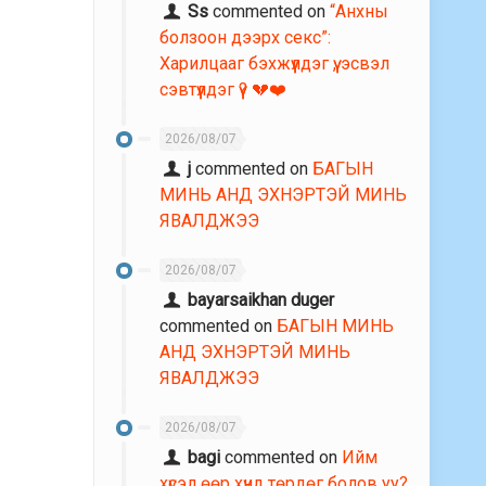
Ss
commented on
“Анхны
болзоон дээрх секс”:
Харилцааг бэхжүүлдэг үү, эсвэл
сэвтүүлдэг үү? 💔❤️
2026/08/07
j
commented on
БАГЫН
МИНЬ АНД ЭХНЭРТЭЙ МИНЬ
ЯВАЛДЖЭЭ
2026/08/07
bayarsaikhan duger
commented on
БАГЫН МИНЬ
АНД ЭХНЭРТЭЙ МИНЬ
ЯВАЛДЖЭЭ
2026/08/07
bagi
commented on
Ийм
хүсэл өөр хүнд төрдөг болов уу?