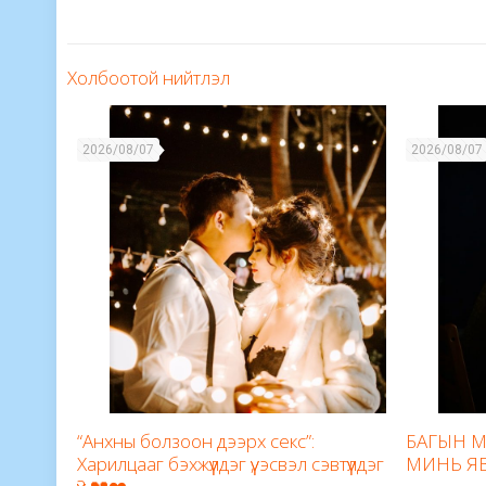
Холбоотой нийтлэл
2026/08/07
2026/08/07
“Анхны болзоон дээрх секс”:
БАГЫН М
Харилцааг бэхжүүлдэг үү, эсвэл сэвтүүлдэг
МИНЬ Я