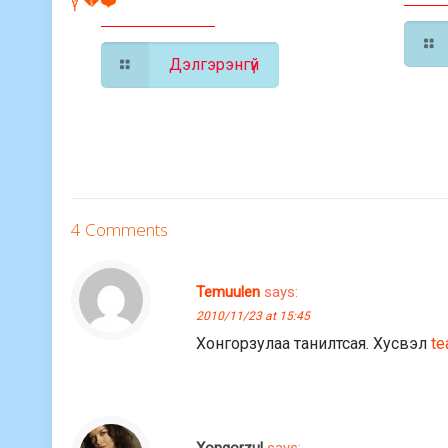
үү? 💔❤️
Дэлгэрэнгүй
4 Comments
Temuulen
says:
2010/11/23 at 15:45
Хонгорзулаа танилтсая. Хусвэл
te