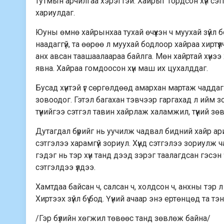
тутмын арчилгаа хэрэгтэй. Хайрыг тордсон хүн сэ
хариулдаг.
Юуны өмнө хайрынхаа тухай өчүүхэн ч муухай зүйл бо
наадаггүй, та өөрөө л муухай бодлоор хайраа хирт
анх авсан таашаалаараа байлга. Мөн хайртай хүнээ
явна. Хайраа гомдоосон хүн маш их цухалддаг.
Бусад хүнтэй үг сөргөлдөөд амархан мартаж чаддаг
зовоодог. Гэтэл багахан тэвчээр гаргахад л ийм з
түүнийгээ сэтгэл тавин хайрлаж халамжил, түүний зө
Дутагдал бүрийг нь уучилж чадвал бидний хайр ар
сэтгэлээ харамгүй зориул. Хүнд сэтгэлээ зориулж 
гэдэг нь тэр хүн танд дээд зэрэг таалагдсан гэсэ
сэтгэлдээ үлдээ.
Хамтдаа байсан ч, салсан ч, холдсон ч, анхны тэр л 
Хиртээх зүйл бүү бод. Үүний ачаар энэ ертөнцөд та
/Гэр бүлийн хөгжил төвөөс танд зөвлөж байна/