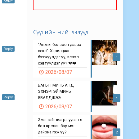
Reply
Сүүлийн нийтлэлүүд
“Анхны болзоон дээрх
Reply
секс”: Харилцааг
бэхжүүлдэг үү, эсвэл
1
сэвтүүлдэг үү? 💔❤️
2026/08/07
БАГЫН МИНЬ АНД
ЭХНЭРТЭЙ МИНЬ
ЯВАЛДЖЭЭ
Reply
4
2026/08/07
Эмэгтэй виагра уусан л
бол арслан бар мэт
дайрна гэж үү?
2