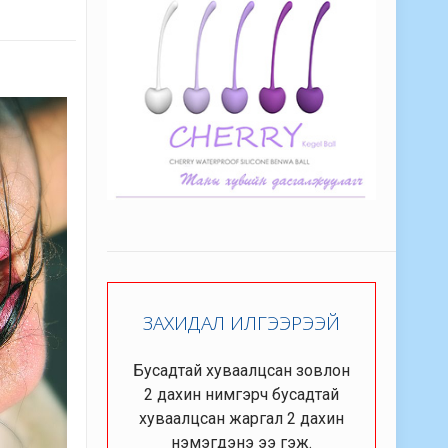
ЗАХИДАЛ ИЛГЭЭРЭЭЙ
Бусадтай хуваалцсан зовлон
2 дахин нимгэрч бусадтай
хуваалцсан жаргал 2 дахин
нэмэгдэнэ ээ гэж.