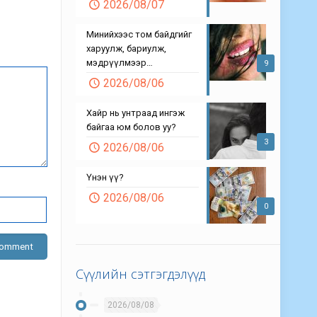
2026/08/07
Минийхээс том байдгийг
харуулж, бариулж,
мэдрүүлмээр…
9
2026/08/06
Хайр нь унтраад ингэж
байгаа юм болов уу?
3
2026/08/06
Үнэн үү?
2026/08/06
0
Сүүлийн сэтгэгдэлүүд
2026/08/08