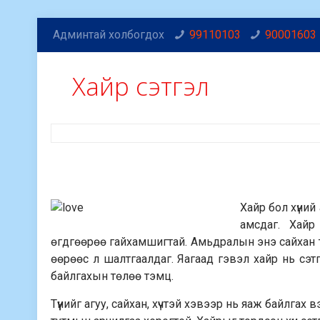
Админтай холбогдох
99110103
90001603
Хайр сэтгэл
Хайр бол хүни
амсдаг. Хайр
өгдгөөрөө гайхамшигтай. Амьдралын энэ сайхан 
өөрөөс л шалтгаалдаг. Яагаад гэвэл хайр нь сэт
байлгахын төлөө тэмц.
Түүнийг агуу, сайхан, хүчтэй хэвээр нь яаж байлгах 