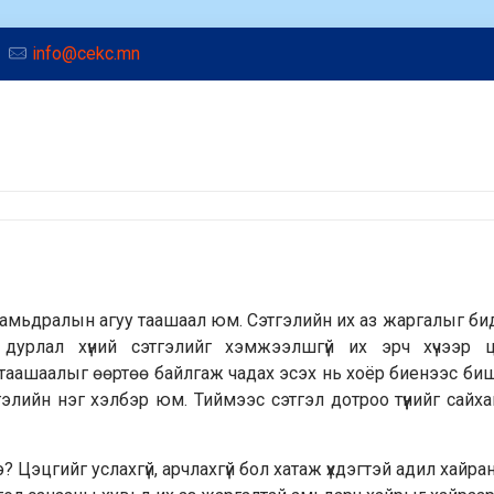
info@cekc.mn
й амьдралын агуу таашаал юм. Сэтгэлийн их аз жаргалыг би
 дурлал хүний сэтгэлийг хэмжээлшгүй их эрч хүчээр 
таашаалыг өөртөө байлгаж чадах эсэх нь хоёр биенээс би
гэлийн нэг хэлбэр юм. Тиймээс сэтгэл дотроо түүнийг сайх
вэ? Цэцгийг услахгүй, арчлахгүй бол хатаж үхдэгтэй адил хайр