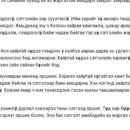
тгэл санааны хувьд их аз жаргалтай амьдарч хайрыг хайраар
дохгүй, сэтгэлийн хир суулгахгүй. Ийм хирийг хүн авчирч танд
үүлчихдэг. Амьдралд юу ч болсон хайраа хамгаалж, цэвэр ариу
 хүндэлж, гомдоохгүй байж чадаж байгаа тэр хүн сэтгэлийн ж
 бол хайртай хүндээ гомдоох үг хэлбэл өөрөө дараа нь удтал
овлонгоос бид ангижирна. Хайртай хүндээ сэтгэлийн харамгүй
вхөн сайн сайхан бүхнийг бод.
иухнаараа мөнхөд оршино. Хэрвээ хайртай хүнтэйгээ хамт б
чадаж байгаа та сэтгэлээр баян амьдарна. Хэн нэгэнд хайрт
н үг. Хожим ямар ч юм тохиолдлоо гэсэн анхны таашаалаараа
ухаангүй дурлал хэвээрээ таны сэтгэлд оршиг. Түүнд хир бүү хүр
 тэнгэрлэг орших болно. Энэ бас сэтгэлт махбодийн аз жаргал