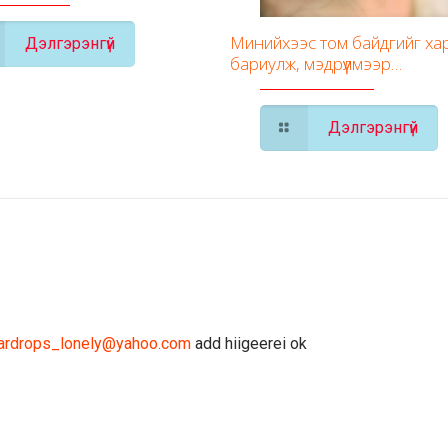
Минийхээс том байдгийг ха
Дэлгэрэнгүй
бариулж, мэдрүүлмээр…
Дэлгэрэнгүй
ardrops_lonely@yahoo.com
add hiigeerei ok