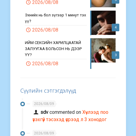
2026/08/08
Эхнийх нь бол зүгээр 1 минут тэх
үү?
4
2026/08/08
ИЙМ СЕКСИЙН ХАРИЛЦААТАЙ
ЗАЛУУГАА БОЛЬСОН НЬ ДЭЭР
ҮҮ?
3
2026/08/08
Сүүлийн сэтгэгдэлүүд
2026/08/09
sdv
commented on
Хүчлээд поо
үзэхгүй тэсэхэд үсрээд л 3 хонодог
2026/08/09