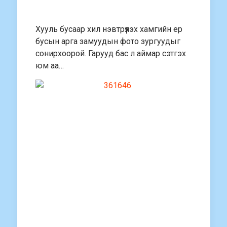
Хууль бусаар хил нэвтрүүлэх хамгийн ер
бусын арга замуудын фото зургуудыг
сонирхоорой. Гарууд бас л аймар сэтгэх
юм аа…