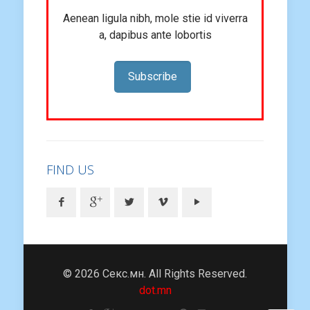
Aenean ligula nibh, mole stie id viverra
a, dapibus ante lobortis
Subscribe
FIND US
© 2026 Секс.мн. All Rights Reserved.
dot.mn