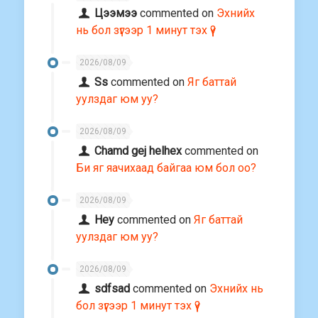
Цээмээ
commented on
Эхнийх
нь бол зүгээр 1 минут тэх үү?
2026/08/09
Ss
commented on
Яг баттай
уулздаг юм уу?
2026/08/09
Chamd gej helhex
commented on
Би яг яачихаад байгаа юм бол оо?
2026/08/09
Hey
commented on
Яг баттай
уулздаг юм уу?
2026/08/09
sdfsad
commented on
Эхнийх нь
бол зүгээр 1 минут тэх үү?