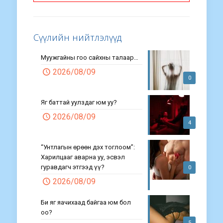
Сүүлийн нийтлэлүүд
Муужгайны гоо сайхны талаар…
2026/08/09
0
Яг баттай уулздаг юм уу?
2026/08/09
4
“Унтлагын өрөөн дэх тоглоом”:
Харилцааг аварна уу, эсвэл
гуравдагч этгээд үү?
0
2026/08/09
Би яг яачихаад байгаа юм бол
оо?
5