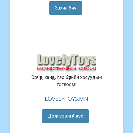
Захиа бич
Эрчүүд, хүүхнүүд, гэр бүлийн хосуудын
тоглоом!
LOVELYTOYS.MN
Дэлгэрэнгүй үзэх