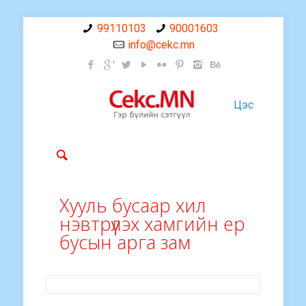
99110103
90001603
info@cekc.mn
Цэс
Хууль бусаар хил
нэвтрүүлэх хамгийн ер
бусын арга зам