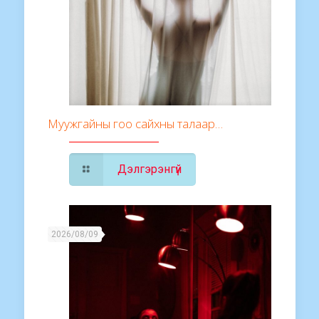
Муужгайны гоо сайхны талаар…
Дэлгэрэнгүй
2026/08/09