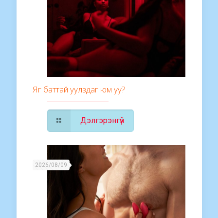
Яг баттай уулздаг юм уу?
Дэлгэрэнгүй
2026/08/09