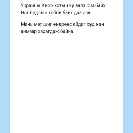
Украйны Киев хотын хүн аалз юм байх.
Нэг бодлын хобби байх даа эсүүл…
Мань мэт шиг өндрөөс айдаг хүнд үнэн
аймаар харагдаж байна.