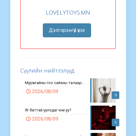
LOVELYTOYS.MN
Дэлгэрэнгүй үзэх
Сүүлийн нийтлэлүүд
Муужгайны гоо сайхны талаар…
2026/08/09
0
Яг баттай уулздаг юм уу?
2026/08/09
5