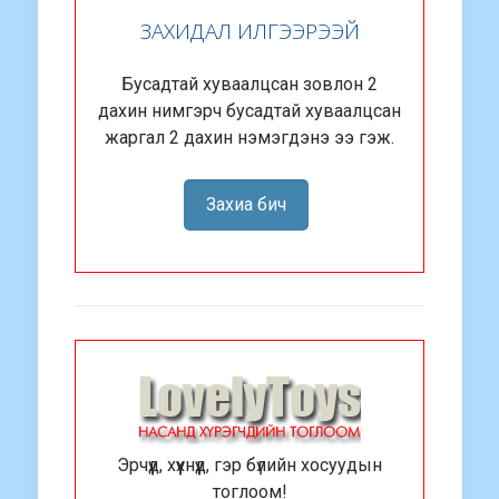
ЗАХИДАЛ ИЛГЭЭРЭЭЙ
Бусадтай хуваалцсан зовлон 2
дахин нимгэрч бусадтай хуваалцсан
жаргал 2 дахин нэмэгдэнэ ээ гэж.
Захиа бич
Эрчүүд, хүүхнүүд, гэр бүлийн хосуудын
тоглоом!