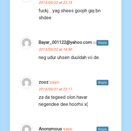
2013/03/22 at 22:15
fuckj… yag shees goojih gej bn
shdee
Bayar_001122@yahoo.com
says:
Reply
2013/03/22 at 16:50
neg udur uhsen duuldah vii de.
zooz
says:
Reply
2013/03/21 at 22:17
za da tegeed olon havar
negendee dee hoorhii x(
Anonymous
says:
Reply