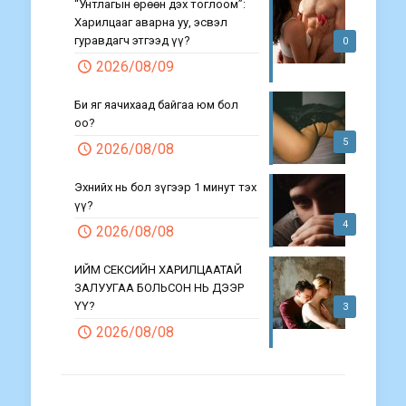
“Унтлагын өрөөн дэх тоглоом”:
Харилцааг аварна уу, эсвэл
гуравдагч этгээд үү?
0
2026/08/09
Би яг яачихаад байгаа юм бол
оо?
5
2026/08/08
Эхнийх нь бол зүгээр 1 минут тэх
үү?
4
2026/08/08
ИЙМ СЕКСИЙН ХАРИЛЦААТАЙ
ЗАЛУУГАА БОЛЬСОН НЬ ДЭЭР
ҮҮ?
3
2026/08/08