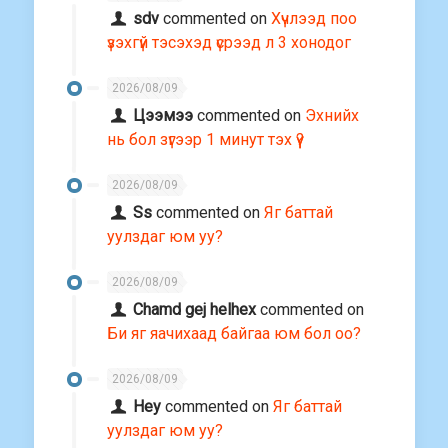
sdv
commented on
Хүчлээд поо
үзэхгүй тэсэхэд үсрээд л 3 хонодог
2026/08/09
Цээмээ
commented on
Эхнийх
нь бол зүгээр 1 минут тэх үү?
2026/08/09
Ss
commented on
Яг баттай
уулздаг юм уу?
2026/08/09
Chamd gej helhex
commented on
Би яг яачихаад байгаа юм бол оо?
2026/08/09
Hey
commented on
Яг баттай
уулздаг юм уу?