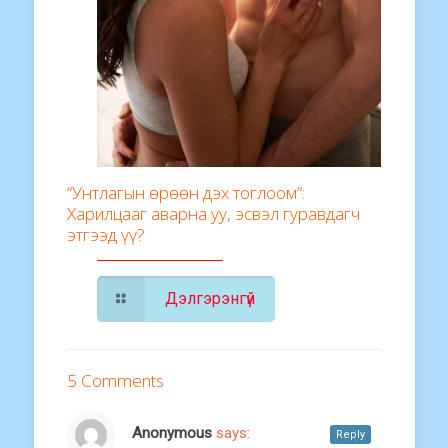
“Унтлагын өрөөн дэх тоглоом”:
Харилцааг аварна уу, эсвэл гуравдагч
этгээд үү?
Дэлгэрэнгүй
5 Comments
Anonymous
says:
Reply