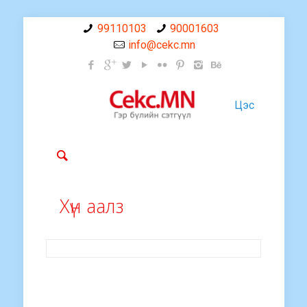
99110103
90001603
info@cekc.mn
Цэс
Хүн аалз