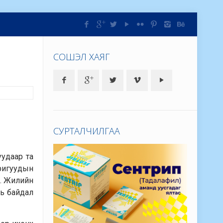
СОШЭЛ ХАЯГ
СУРТАЛЧИЛГАА
уудаар та
ригуудын
а. Жилийн
нь байдал