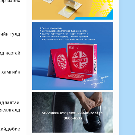
ээр ихэнх
хийн тулд
ид нартай
д хамгийн
­лалтай.
сал­галд
ийдөө бие