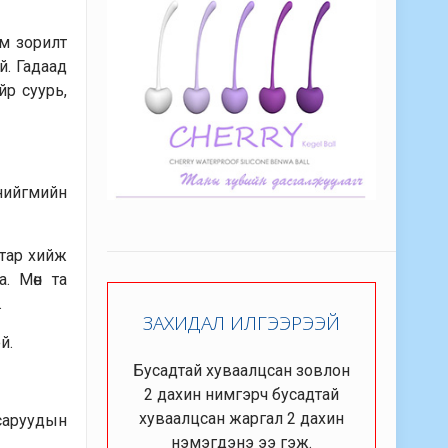
ом зорилт
й. Гадаад
йр суурь,
 нийгмийн
­тар хийж
. Мөн та
.
ЗАХИДАЛ ИЛГЭЭРЭЭЙ
й.
Бусадтай хуваалцсан зовлон
2 дахин нимгэрч бусадтай
хуваалцсан жаргал 2 дахин
саруу­дын
нэмэгдэнэ ээ гэж.