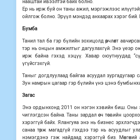
нааштай ивээлтэй байх болно.
Ер нь ирж буй он таны ажил, мэргэжлээс илүүтэй 
ойлгож болно. Эрүүл мэндэд анхаарах хэрэг бий.
Бумба
Танил тал ба гэр бүлийн зохицолд өөрчлөлт авчир
тэр нь онцын амжилтыг дагуулахгүй. Энэ үеэр ою
ирж байна гэхэд хэцүү. Хавар оюутнуудад “сү
үгүйсгэхгүй.
Таныг догдлуулаад байгаа асуудал зургадугаар с
Зун намрын цагаар гэр бүлийн үнэ цэнэ бумбынхан
Загас
Энэ ордынхонд 2011 он нэгэн хэвийн биш. Оны э
чиглэгдсэн байна. Таны зардал өсч төсвийн цоорхо
хэрэггүй байх. Ялан­гуяа энэ нь бизнес эрхлэгчдэд
санаа төрж магадгүй гэхдээ тэр нь асуудлыг ула
нэмэгдэнэ гэж найдаад хэрэггүй биз. Мөнгөни