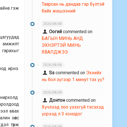
Таарсан нь дандаа гэр бүлтэй
байна гэж
байх жишээний
2026/08/08
Оогий
commented on
 цагуудад
БАГЫН МИНЬ АНД
ас амжилт
ЭХНЭРТЭЙ МИНЬ
 гарахыг
ЯВАЛДЖЭЭ
2026/08/08
оод ирнэ.
Ss
commented on
Эхнийх
нь бол зүгээр 1 минут тэх үү?
2026/08/08
сонирхолд
Донтон
commented on
 оролдоод
Хүчлээд поо үзэхгүй тэсэхэд
Зээл авах
үсрээд л 3 хонодог
алин хөлс
дэл төрж
2026/08/08