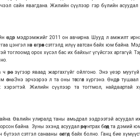
чээл сайн явагдана. Жилийн сүүлээр гэр бүлийн асуудал өө
йн өндөр мэдрэмжийг 2011 он авчирна. Шууд л амжилт ирн
аа цэнгэл хөөн өнгөрөөх сэтгэлд илүү автсан байх юм байна. М
й тог­лоомд орох хүсэл бас их байхыг үгүйс­гэх аргагүй. Тэ
но.
а ч өөрөө зүгээр яваад жаргахгүйг ойлгоно. Энэ үеэр муугү
өгнө. Энэ эрчээрээ л та оны төгсгөл хүргэнэ. Өндөр тушаал
х хэрэгтэй. Жилийн сүүлээр та тогтмол, найдвартай х
айна. Өвлийн улиралд таны амьдрал ээдрээтэй асуудал их
орсон байна. Зуны эхэнд асуудал өөрөө унтрах бөгөөд та дэмий
ан бүтээл сэтгэл санааны өсөлтөд байх болно. Ганц бие хүмүүс