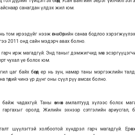
гол дүрийг гүйцэтгэх бөгөөд Усан вангийн эерэг үйлчилгээг
байснаар санагдан үлдэх жил юм.
ь том ирээдүйг нээж өгнө. Өөрийн санаа бодлоо хэрэг­жүүлэ
 гэдгээ 2011 онд сайн мэдэрч авах болно.
а гарч ирж магад­гүй. Энд таныг дэмжигчид мөн эсэргүүцэгч
ерт чухал үе болох юм.
гил цаг байх бөгөөд ер нь зун, намар таны мэргэжлийн тал
на төдий чинэ үр дүнг оны сүүл рүү амсах болно.
йж чадахгүй. Таны өм­нөх амлалтууд хүлээс болох магад
 гаргахыг оролд. Жи­лийн эхнээр сэтгэлийн ариусгал, бя
алт шүүлэгтэй хол­боо­той хүндрэл гарч магадгүй. Ерөнх