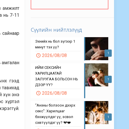
ын амжилт
а нь 7-11
Сүүлийн нийтлэлүүд
ь сайнаар
Эхнийх нь бол зүгээр 1
минут тэх үү?
1
2026/08/08
ь амгалан
ИЙМ СЕКСИЙН
ХАРИЛЦААТАЙ
ЗАЛУУГАА БОЛЬСОН НЬ
1
лынх гээд
ДЭЭР ҮҮ?
л тавихад
2026/08/08
й хүн энэ
эс хүртэл
“Анхны болзоон дээрх
хэрэггүй.
секс”: Харилцааг
бэхжүүлдэг үү, эсвэл
1
сэвтүүлдэг үү? 💔❤️