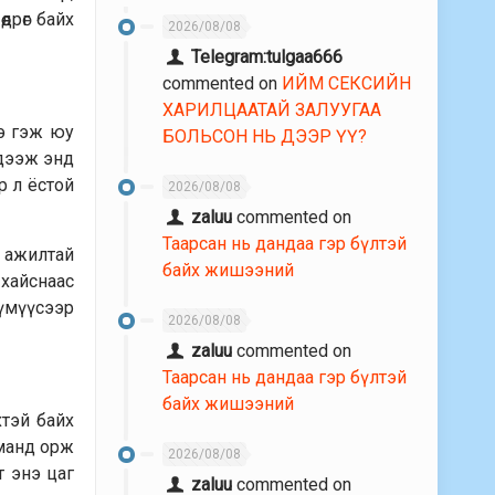
дрөг байх
2026/08/08
Telegram:tulgaa666
commented on
ИЙМ СЕКСИЙН
ХАРИЛЦААТАЙ ЗАЛУУГАА
э гэж юу
БОЛЬСОН НЬ ДЭЭР ҮҮ?
эдээж энд
р л ёстой
2026/08/08
zaluu
commented on
Таарсан нь дандаа гэр бүлтэй
й ажилтай
байх жишээний
 хайснаас
үмүүсээр
2026/08/08
zaluu
commented on
Таарсан нь дандаа гэр бүлтэй
байх жишээний
тэй байх
 юманд орж
2026/08/08
т энэ цаг
zaluu
commented on