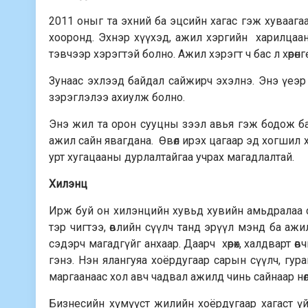
2011 оныг та эхний ба эцсийн хагас гэж хуваага
хооронд. Эхнэр хүүхэд, ажил хэргийн харилцаан
тэвчээр хэрэгтэй болно. Ажил хэрэгт ч бас л хөрөнг
Зунаас эхлээд байдал сайжирч эхэл­нэ. Энэ үеэ
зэрэглэлээ ахиулж болно.
Энэ жил та орон сууцны зээл авья гэж бодож ба
ажил сайн явагдана. Өвөл ирэх цагаар эд хогшил
урт хугацааны дурлалтайгаа учрах магадлалтай.
Хилэнц
Ирж буй он хилэнцийн хувьд хувийн амьдралаа с
тэр чигтээ, өвлийн сүүлч танд эрүүл мэнд ба ажи
сэдэрч магадгүйг анхаар. Даарч хөрөх, халдварт өв
гэнэ. Нэн ялангуяа хоёр­дугаар сарын сүүлч, гур
маргаанаас хол авч чадвал ажилд чинь сайнаар нөлөө
Бизнесийн хүмүүст жилийн хоёр­дугаар хагаст үйлс 