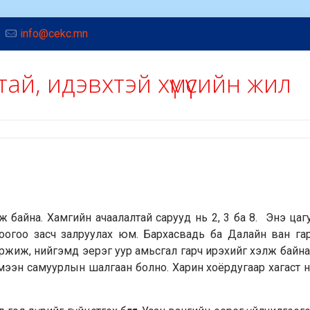
info@cekc.mn
ай, идэвхтэй хүмүүсийн жил
ж байна. Хамгийн ачаалалтай сарууд нь 2, 3 ба 8. Энэ цаг
оноогоо засч залруулах юм. Бархасвадь ба Далайн ван га
ржиж, нийгэмд эерэг уур амьсгал гарч ирэхийг хэлж байн
ймээн самуурлын шалгаан болно. Харин хоёрдугаар хагаст 