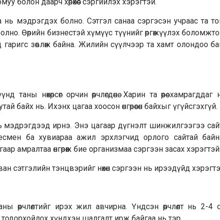
уу болон даарч хөрөхөөс сэргийлэх хэрэгтэй.
нь мэдрэгдэх болно. Сэтгэл санаа сэргэсэн учраас та т
лно. Өөрийн бизнестэй хүмүүс түүнийг өргөжүүлэх боломжто
 гаригс зөвлөж байна. Жилийн сүүлчээр та хамт олондоо ба
 таны нөхөрсөг орчин өөрчлөгдөнө. Харин та өөрөө хамрагд­даг
й байх нь. Ихэнх цагаа хоосон өнгөрөөсөн байхыг үгүйсгэхгүй.
а нь мэдрэгдээд ирнэ. Энэ цагаар дүгнэлт шинжилгээгээ сай
несмен ба хувиараа ажил эрхлэгчид орлого сайтай байна
гаар амралтаа өнгөрөөж бие организмаа сэргээн засах хэрэгтэй
ан сэтгэлийн тэнцвэрийг нөхөн сэргээн нь ирээдүйд хэрэгтэ
өрчлөлтийг ирэх жил авчир­на. Үндсэн өөрчлөлт нь 2-4 
 тодорхойлох хүнд­хэн шалгалт ирж байгаа нь тэр.