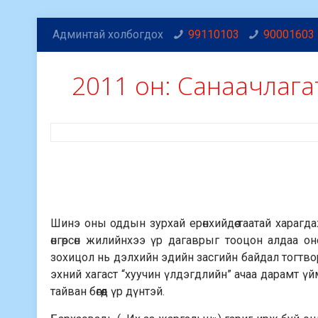
Админтай холбогдох
99110103
90001603
2011 он: Санаачлагат
Шинэ оны оддын зурхай ерөнхийдөө таатай харагда
өнгөрсөн жилийнхээ үр дагаврыг тооцон алдаа 
зохицол нь дэлхийн эдийн засгийн байдал тогтво
эхний хагаст “хуучин үлдэгдлийн” ачаа дарамт ү
тайван бөгөөд үр дүнтэй.