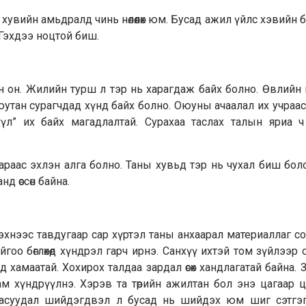
хувийн амьдралд чинь нөлөөлөх юм. Бусад ажил үйлс хэвийн 
 Гэхдээ ноцтой биш.
сан он. Жилийн турш л тэр нь харагдаж байх болно. Өвлийн
утан сурагч­дад хүнд байх болно. Оюуны ачаалал их учра
үл” их байх магадлалтай. Сурахаа таслах талын яриа ч
араас эхлэн алга болно. Таны хувьд тэр нь чухал биш бол
д өссөн байна.
хнээс тавдугаар сар хүртэл таны анхаарал материаллаг 
йгоо бөглөхөд хүнд­рэл гарч ирнэ. Санхүү ихтэй том зүйлээр
 ха­маатай. Хохирох талдаа зардал өсөх хандлагатай байна. 
м хүндрүүлнэ. Хэрэв та төрийн ажилтан бол энэ цагаар ц
й асуудал шийдэгдвэл л бусад нь шийдэх юм шиг сэтгэг