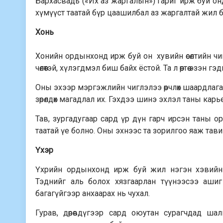
Бархасвадь («Их аз жаргалын») гариг ирж буй онд 
хүмүүст таатай бүр цаашилбал аз жаргалтай жил 
Хонь
Хонийн ордынхонд ирж буй он хувийн өсөлтийн чин
чөлөөтэй, хүлэгдмэл биш байх ёстой. Та л өөртөө эзэн
Оны эхээр мэргэжлийн чиглэлээ өөрч­лөх шаардлаг
зөрөлдөх магадлал их. Гэхдээ шинэ эхлэл таны карь
Тав, зургадугаар сард үр дүн гарч ирсэн таны ор
таатай үе болно. Оны эхнээс та зорилгоо яаж тави
Үхэр
Үхрийн ордынхонд ирж буй жил нэгэн хэвийн ба
Тэднийг аль болох хязгаарлан түү­нээсээ ашиг
багагүйгээр анхаарах нь чухал.
Гурав, дөрөвдүгээр сард оюутан сурагчдад шалг