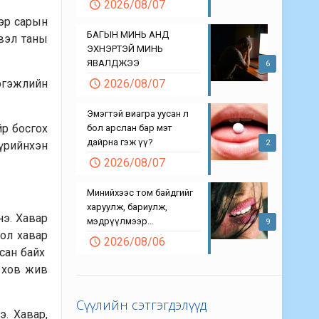
2026/08/07
ээр сарын
БАГЫН МИНЬ АНД
эвэл таны
ЭХНЭРТЭЙ МИНЬ
ЯВАЛДЖЭЭ
6
эргэжлийн
2026/08/07
Эмэгтэй виагра уусан л
йр босгох
бол арслан бар мэт
дайрна гэж үү?
2
үүрийнхэн
2026/08/07
Минийхээс том байдгийг
харуулж, бариулж,
нэ. Хавар
мэдрүүлмээр…
9
бол хавар
2026/08/06
­сан байх
в хов жив
Сүүлийн сэтгэгдэлүүд
э. Хавар,