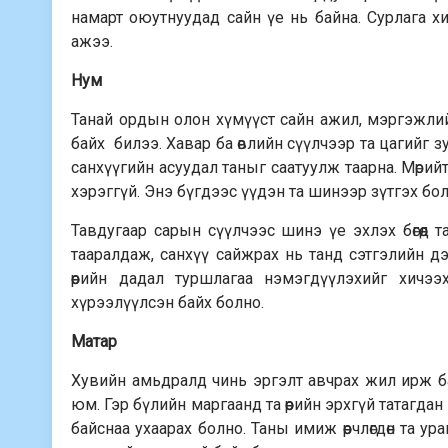
намарт оюутнуудад сайн үе нь байна. Сурлага хи
ажээ.
Нум
Танай ордын олон хүмүүст сайн ажил, мэргэжли
байх билээ. Хавар ба өвлийн сүүлчээр та цагийг зуг
санхүүгийн асуудал таныг саатуулж таарна. Мөрийтэ
хэрэггүй. Энэ бүгдээс үүдэн та шинээр зүтгэх бол
Тавдугаар сарын сүүлчээс шинэ үе эхлэх бөгөөд т
тааралдаж, санхүү сайжрах нь танд сэтгэлийн дэм 
өөрийн дадал туршлагаа нэмэгдүүлэхийг хичээ
хүрээлүүлсэн байх болно.
Матар
Хувийн амьдралд чинь эргэлт авчрах жил ирж б
юм. Гэр бүлийн маргаанд та өөрийн эрхгүй татагдан 
байснаа ухаарах болно. Таны имиж өөрчлөгдөн та ур