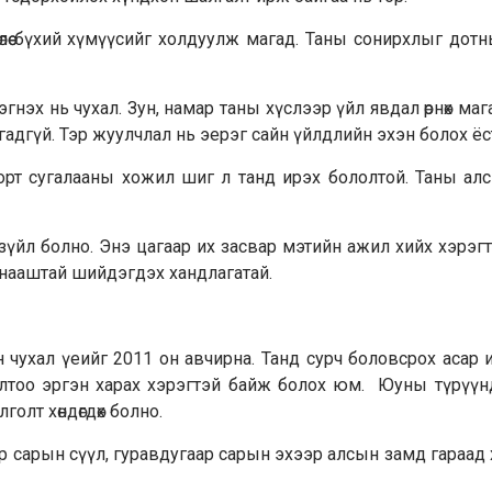
 нөлөө бүхий хү­мүү­сийг холдуулж магад. Таны сонирхлыг дот
нэх нь чухал. Зун, намар таны хүслээр үйл явдал өрнөх маг
адгүй. Тэр жуулчлал нь эерэг сайн үйлдлийн эхэн болох ёс
орт сугалааны хожил шиг л танд ирэх бололтой. Таны алс
зүйл болно. Энэ цагаар их засвар мэтийн ажил хийх хэрэг
 нааштай шийдэгдэх хандлагатай.
чухал үеийг 2011 он авчирна. Танд сурч боловсрох асар 
йлголтоо эргэн харах хэрэгтэй байж болох юм. Юуны түрүү
олт хөндөгдөх болно.
р сарын сүүл, гуравдугаар сарын эхээр алсын замд гараад 