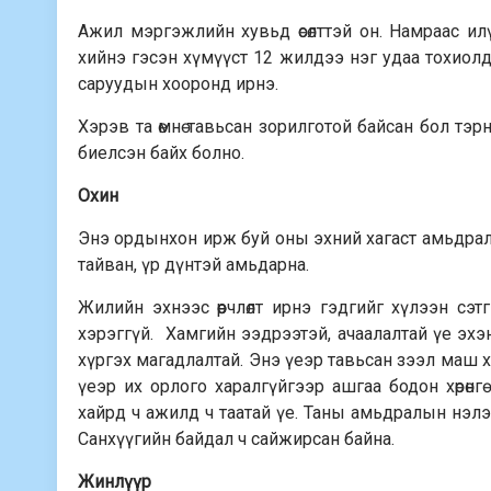
Ажил мэргэжлийн хувьд өсөлттэй он. Намраас ил
хийнэ гэсэн хүмүүст 12 жилдээ нэг удаа тохиолд
саруудын хооронд ирнэ.
Хэрэв та өмнө тавьсан зорилготой байсан бол тэ
биелсэн байх болно.
Охин
Энэ ордынхон ирж буй оны эхний хагаст амьдралын
тайван, үр дүнтэй амьдарна.
Жилийн эхнээс өөрчлөлт ирнэ гэд­гийг хүлээн сэтг
хэрэггүй. Хамгийн ээдрээтэй, ачаалалтай үе эхэнд
хүргэх магадлалтай. Энэ үеэр тавьсан зээл маш хүн
үеэр их орлого харалгүйгээр ашгаа бодон хөрөнг
хайрд ч ажилд ч таатай үе. Таны амьдралын нэлээ
Санхүүгийн байдал ч сайжирсан байна.
Жинлүүр