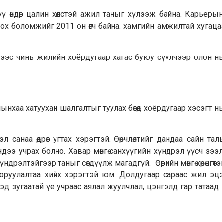
үү өндөр цалин хөлстэй ажил таныг хүлээж байна. Карьер
ох боломжийг 2011 он өгч байна. хамгийн амжилтай хугаца
рнээс чинь жилийн хоёрдугаар хагас буюу сүүлчээр олон н
хаа хатуухан шал­галтыг туулах бөгөөд хоёрдугаар хэсэгт н
эл санаа өөдрөг угтах хэрэгтэй. Өөрчлөлтийг дандаа сайн та
ээ уч­рах болно. Хавар мөнгө санхүүгийн хүнд­рэл үүсч зээ
дрэлтэйгээр таныг сөгдүүлж магадгүй. Өөрийн мөнгө хөрөнгөтэ
ө оруулалтаа хийх хэрэгтэй юм. Долдугаар сараас жил эц
д зугаатай үе учраас аялал жуулчлал, цэнгэлд гар татаад 