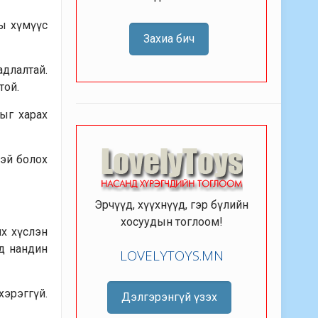
ны хүмүүс
Захиа бич
адлалтай.
той.
ыг харах
тэй болох
Эрчүүд, хүүхнүүд, гэр бүлийн
хосуудын тоглоом!
их хүслэн
нд нандин
LOVELYTOYS.MN
хэрэггүй.
Дэлгэрэнгүй үзэх