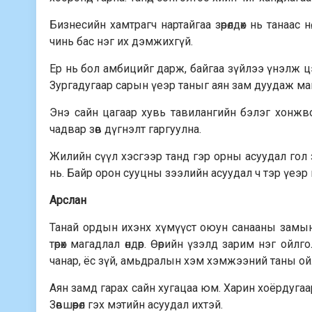
Бизнесийн хамтрагч нартайгаа зө­рөл­дөх нь танаас
чинь бас нэг их дэмжихгүй.
Ер нь бол амбицийг дарж, байгаа зүйлээ үнэлж цэг
Зургадугаар сарын үеэр таныг аян зам дуудаж маг
Энэ сайн цагаар хувь тавилангийн бэлэг хонжв
чадвар зөв дүгнэлт гаргуулна.
Жилийн сүүл хэсгээр танд гэр орны асуудал гол 
нь. Байр орон сууцны зээлийн асуудал ч тэр үеэр
Арслан
Танай ордын ихэнх хүмүүст оюун санааны замын 
төрөх магадлал өндөр. Өөрийн үзэлд зарим нэг о
чанар, ёс зүй, амьдралын хэм хэмжээний таны ойлг
Аян замд гарах сайн хугацаа юм. Харин хоёрдугаа
Зөвшөөрөл гэх мэтийн асуудал ихтэй.