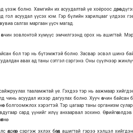
ад үзэж болно. Хамгийн их асуудалтай үе хоёроос дөрөвдүг
д гол асуудал үүсэх юм. Гэр бүлийн харилцааг үлдээх г
ө хувиа салгах маргаан үүсч магад.
р өвчин зовлонтой хүмүүс эмчилгээнд орох нь ашигтай. М
йсан бол тэр нь бүтэмжтэй болно. Засвар эсвэл шинэ ба
 худалдан авах ад таны сэтгэл сэргэнэ. Оны сүүлчээр жинл
айжруулах тааламжтай үе. Гэхдээ тэр нь аажмаар хийгдэ
лд чинь асуудал ихээр дагуулах болно. Хууч өвчин байсан 
чнөөс болгоомжлох хэрэгтэй. Тэр цагаар таны организм сулар
авдугаар сард үүнийг илүү анхаарвал зохино. Өөрийгөө элдэ
лнө.
өөдрөгөөр сэргэж эхлэх бөгөөд ашигтай гэрээ хэлцэл хийгдэн